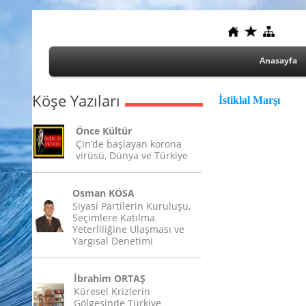
Anasayfa
Köşe Yazıları
İstiklal Marşı
Önce Kültür
Çin’de başlayan korona
virüsü, Dünya ve Türkiye
Osman KÖSA
Siyasi Partilerin Kuruluşu,
Seçimlere Katılma
Yeterliliğine Ulaşması ve
Yargısal Denetimi
İbrahim ORTAŞ
Küresel Krizlerin
Gölgesinde Türkiye