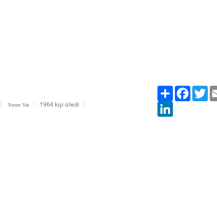
Paylaş
Facebook
Twi
1964 kişi izledi
LinkedIn
Yorum Yaz