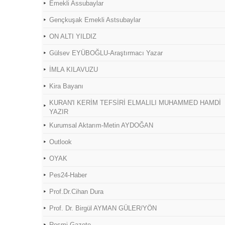
Emekli Assubaylar
Gençkuşak Emekli Astsubaylar
ON ALTI YILDIZ
Gülsev EYÜBOĞLU-Araştırmacı Yazar
İMLA KILAVUZU
Kira Bayanı
KURAN'I KERİM TEFSİRİ ELMALILI MUHAMMED HAMDİ
YAZIR
Kurumsal Aktarım-Metin AYDOĞAN
Outlook
OYAK
Pes24-Haber
Prof.Dr.Cihan Dura
Prof. Dr. Birgül AYMAN GÜLER/YÖN
Resmi Gazete