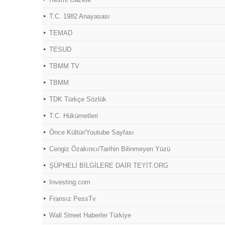
T.C. 1982 Anayasası
TEMAD
TESUD
TBMM TV
TBMM
TDK Türkçe Sözlük
T.C. Hükümetleri
Önce Kültür/Youtube Sayfası
Cengiz Özakıncı/Tarihin Bilinmeyen Yüzü
ŞÜPHELİ BİLGİLERE DAİR TEYİT.ORG
Investing.com
Fransız PessTv
Wall Street Haberler Türkiye