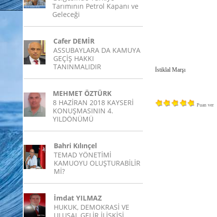
Tarımının Petrol Kapanı ve
Geleceği
Cafer DEMİR
ASSUBAYLARA DA KAMUYA
GEÇİŞ HAKKI
TANINMALIDIR
İstiklal Marşı
MEHMET ÖZTÜRK
8 HAZİRAN 2018 KAYSERİ
Puan ver
KONUŞMASININ 4.
YILDÖNÜMÜ
Bahri Kılınçel
TEMAD YÖNETİMİ
KAMUOYU OLUŞTURABİLİR
Mİ?
İmdat YILMAZ
HUKUK, DEMOKRASİ VE
ULUSAL GELİR İLİŞKİSİ