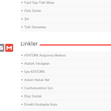
Fazil Say-Türk Marşı
Özlü Sözler
Şiir
Türk Destanları
Linkler
tter
Email
Gmail
ATATÜRK Araştırma Merkezi
Atatürk İnkılapları
İşte ATATÜRK
Askeri Hukuk Net
Cumhuriyetimiz İçin
Ekşi Sözlük
Emekli Asubaylar Arşiv