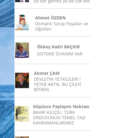
ya dar gelmiş ya da çok bol.
Ahmet ÖZDEN
Osmanlı Saray Paşaları ve
Oğulları
Ökkeş Kadri BAÇKIR
SİSTEME İSYANIM VAR
Ahmet ÇAM
DEVLETİN YETKİLİLERİ !
YETER ARTIK, BU ÇİLEYİ
BİTİRİN.
Düşünce Paylaşım Noktası
BAHRİ KILIÇEL: TÜRK
ORDUSUNUN TEMEL TAŞI
KAHRAMANLARIMIZ