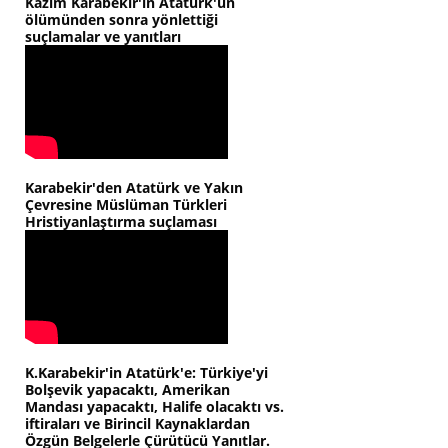
Kazım Karabekir'in Atatürk'ün
ölümünden sonra yönlettiği
suçlamalar ve yanıtları
Karabekir'den Atatürk ve Yakın
Çevresine Müslüman Türkleri
Hristiyanlaştırma suçlaması
K.Karabekir'in Atatürk'e: Türkiye'yi
Bolşevik yapacaktı, Amerikan
Mandası yapacaktı, Halife olacaktı vs.
iftiraları ve Birincil Kaynaklardan
Özgün Belgelerle Çürütücü Yanıtlar.