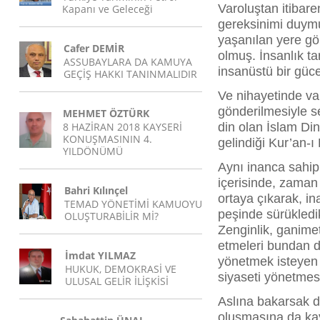
Varoluştan itibar
Kapanı ve Geleceği
gereksinimi duymu
yaşanılan yere gö
Cafer DEMİR
olmuş. İnsanlık ta
ASSUBAYLARA DA KAMUYA
insanüstü bir güce 
GEÇİŞ HAKKI TANINMALIDIR
Ve nihayetinde vah
gönderilmesiyle s
MEHMET ÖZTÜRK
8 HAZİRAN 2018 KAYSERİ
din olan İslam Din
KONUŞMASININ 4.
gelindiği Kur’an-ı 
YILDÖNÜMÜ
Aynı inanca sahip 
içerisinde, zaman
Bahri Kılınçel
ortaya çıkarak, ina
TEMAD YÖNETİMİ KAMUOYU
peşinde sürükledikl
OLUŞTURABİLİR Mİ?
Zenginlik, ganime
etmeleri bundan d
İmdat YILMAZ
yönetmek isteyen k
HUKUK, DEMOKRASİ VE
siyaseti yönetmes
ULUSAL GELİR İLİŞKİSİ
Aslına bakarsak di
oluşmasına da kay