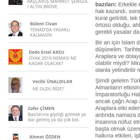
BAŞÇAVUŞ MAHMUT ŞENGÜL
bazıları:
Erkekle e
/ ALTIN BRÖVE
hak kazandı, sonsu
kural getirildi, tek
Bülent Civan
örtüsü olduğu, ahla
TEMAD'DA YASAKLI
gerekli yasalar d
KALMASIN
Bir an için İslam d
düşünelim. Tarihte
Dede Ersel AKSU
Araplara ve dolayı
OYAK 2019 NEMASI NE
olabilir miydi? M
KADAR OLACAK?
olanla yetindirilir
Şimdi gelelim Tür
Vecihi ÜNALDILAR
Almanların etkisi
NE OLDU BİZE?
İmparatorluğu Hal
ancak çağrı Arap 
Araplara etki ede
Zafer ÇİMEN
Bazılarına giydiği gömlek ya
ardında namaza du
dar gelmiş ya da çok bol.
insanına nüfuz et
başta olmak üzere,
halkına etkileri, 
Ahmet ÖZDEN