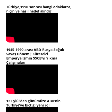
Türkiye,1990 sonrası hangi odaklarca,
niçin ve nasıl hedef alındı?
1945-1990 arası ABD-Rusya Soğuk
Savaş Dönemi; Küreselci
Emperyalizmin SSCB’yi Yıkma
Çalışmaları
12 Eylül’den günümüze ABD’nin
Türkiye’ye biçtiği yeni rol