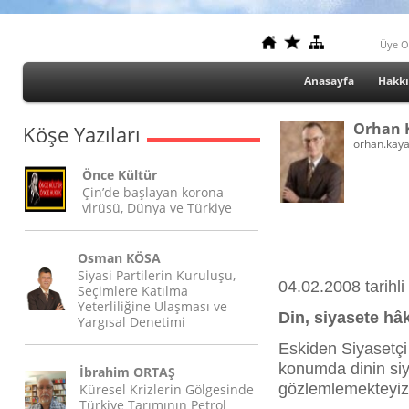
Üye O
Anasayfa
Hakk
Orhan 
Köşe Yazıları
orhan.kay
Önce Kültür
Çin’de başlayan korona
virüsü, Dünya ve Türkiye
Osman KÖSA
Siyasi Partilerin Kuruluşu,
04.02.2008 tarihli
Seçimlere Katılma
Yeterliliğine Ulaşması ve
Din, siyasete hâ
Yargısal Denetimi
Eskiden Siyasetçi 
konumda dinin siy
İbrahim ORTAŞ
gözlemlemekteyiz
Küresel Krizlerin Gölgesinde
Türkiye Tarımının Petrol