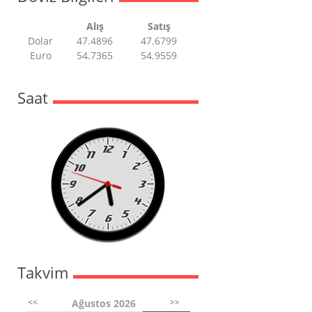
Alış
Satış
Dolar
47.4896
47.6799
Euro
54.7365
54.9559
Saat
Takvim
<<
>>
Ağustos 2026