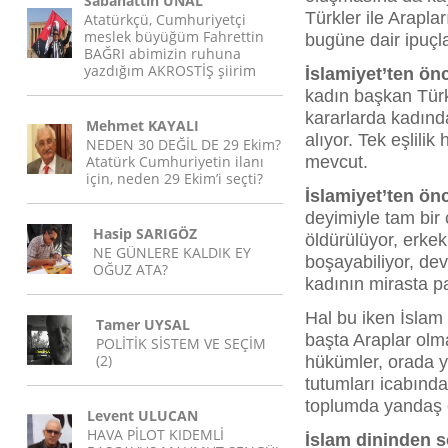
Sabahattin ÜNAL
Türkler ile Arapla
Atatürkçü, Cumhuriyetçi
meslek büyüğüm Fahrettin
bugüne dair ipuçl
BAĞRI abimizin ruhuna
yazdığım AKROSTİŞ şiirim
İslamiyet’ten ön
kadın başkan Türk
kararlarda kadınd
Mehmet KAYALI
alıyor. Tek eşlilik
NEDEN 30 DEĞİL DE 29 Ekim?
Atatürk Cumhuriyetin ilanı
mevcut.
için, neden 29 Ekim’i seçti?
İslamiyet’ten ön
deyimiyle tam bir 
Hasip SARIGÖZ
öldürülüyor, erkek
NE GÜNLERE KALDIK EY
boşayabiliyor, dev
OĞUZ ATA?
kadının mirasta pay
Hal bu iken İslam
Tamer UYSAL
başta Araplar olma
POLİTİK SİSTEM VE SEÇİM
(2)
hükümler, orada y
tutumları icabın
toplumda yandaş 
Levent ULUCAN
HAVA PİLOT KIDEMLİ
İslam dininden s