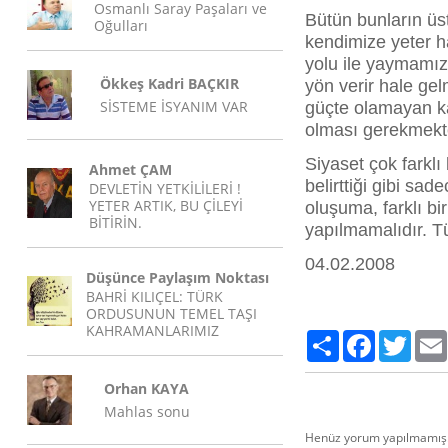
Osmanlı Saray Paşaları ve
Bütün bunların üs
Oğulları
kendimize yeter ha
yolu ile yaymamız
Ökkeş Kadri BAÇKIR
yön verir hale gel
SİSTEME İSYANIM VAR
güçte olamayan k
olması gerekmek
Siyaset çok farklı
Ahmet ÇAM
belirttiği gibi sad
DEVLETİN YETKİLİLERİ !
YETER ARTIK, BU ÇİLEYİ
oluşuma, farklı bi
BİTİRİN.
yapılmamalıdır. Tü
04.02.2008
Düşünce Paylaşım Noktası
BAHRİ KILIÇEL: TÜRK
ORDUSUNUN TEMEL TAŞI
KAHRAMANLARIMIZ
Paylaş
Facebook
Twitte
Orhan KAYA
Mahlas sonu
Henüz yorum yapılmamış.