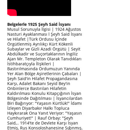
Belgelerle 1925 Şeyh Said İsyanı
Musul Sorunuyla İlgisi | 1924 Ağustos
Nasturi Ayaklanması l Şeyh Said İsyanı
ve Hilafet |Türk Ordusu İçinde
Örgütlenmiş Ayrılıkçı Kürt Kökenli
Subaylar ve Gizli Azadi Örgütü | Seyit
Abdülkadir ve Suçortaklarının İngiliz
Ajan Mr. Templeton Olarak Tanıdıkları
İstihbaratçıyla İlişkileri |
Bastırılmasında Ordumuzun Yanında
Yer Alan Bölge Aşiretlerinin Çabaları |
Şeyh Said'in Hilafet Propagandasına
Karşı, Adalet Bakanı Seyid Bey'in
Onbinlerce Bastırılan Hilafetin
Kaldırılması Konulu Kitapçığının İsyan
Bölgesinde Dağıtılması | İsyancılardan
Biri Bağırıyor: "Yaşasın Kürtlük!" İdamı
İzleyen Diyarbakır Halkı Topluca
Haykırarak Ona Yanıt Veriyor: "Yaşasın
Cumhuriyet!" | Rauf Orbay: "Şeyh
Said,.. 1914'te de Devlete Karşı İsyan
Etmiş, Rus Konsoloshanesine Sığınmış,