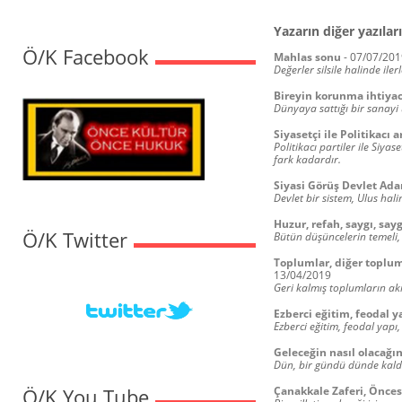
Yazarın diğer yazıları
Ö/K Facebook
Mahlas sonu
-
07/07/201
Değerler silsile halinde ile
Bireyin korunma ihtiyac
Dünyaya sattığı bir sanayi
Siyasetçi ile Politikacı 
Politikacı partiler ile Siyas
fark kadardır.
Siyasi Görüş Devlet Ad
Devlet bir sistem, Ulus hali
Huzur, refah, saygı, sayg
Ö/K Twitter
Bütün düşüncelerin temeli,
Toplumlar, diğer toplumla
13/04/2019
Geri kalmış toplumların akıl
Ezberci eğitim, feodal y
Ezberci eğitim, feodal yapı
Geleceğin nasıl olacağı
Dün, bir gündü dünde kaldı
Ö/K You Tube
Çanakkale Zaferi, Önces