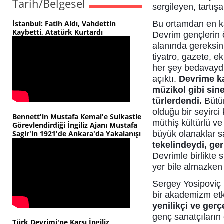
Tarih/Belgesel
sergileyen, tartış
İstanbul: Fatih Aldı, Vahdettin
Bu ortamdan en ka
Kaybetti, Atatürk Kurtardı
Devrim gençlerin 
alanında gereksin
tiyatro, gazete, 
her şey bedavaydı
açıktı.
Devrime ka
müzikol gibi si
türlerdendi.
Bütün
olduğu bir seyirci
Bennett'in Mustafa Kemal'e Suikastle
müthiş kültürlü ve
Görevlendirdiği İngiliz Ajanı Mustafa
Sagir'in 1921'de Ankara'da Yakalanışı
büyük olanaklar s
tekelindeydi, ge
Devrimle birlikte 
yer bile almazken 
Sergey Yosipoviç 
bir akademizm etk
yenilikçi ve gerçe
genç sanatçıların 
Türk Devrimi'ne Karşı İngiliz