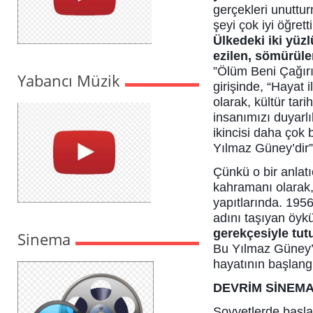
gerçekleri unuttu
şeyi çok iyi öğrett
Ülkedeki iki yüz
ezilen, sömürülen
”Ölüm Beni Çağırıy
Yabancı Müzik
girişinde, “Hayat 
olarak, kültür tari
insanımızı duyarl
ikincisi daha çok 
Yılmaz Güney’dir”
Çünkü o bir anlatı
kahramanı olarak,
yapıtlarında. 1956
adını taşıyan öyk
gerekçesiyle tutu
Sinema
Bu Yılmaz Güney’i
hayatının başlangı
DEVRİM SİNEMA
Sovyetlerde başlay