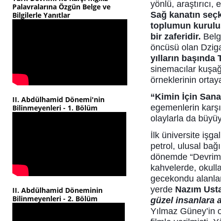
yönlü, araştırıcı,
Palavralarına Özgün Belge ve
Sağ kanatın seçk
Bilgilerle Yanıtlar
toplumun kurulu
bir zaferidir.
Belg
öncüsü olan Dzig
yılların başında 
sinemacılar kuşağı
örneklerinin orta
“Kimin İçin Sana
II. Abdülhamid Dönemi'nin
egemenlerin karşı
Bilinmeyenleri - 1. Bölüm
olaylarla da büyüy
İlk üniversite işga
petrol, ulusal ba
dönemde “Devrim İ
kahvelerde, okull
gecekondu alanla
yerde
Nazım Usta
II. Abdülhamid Döneminin
Bilinmeyenleri - 2. Bölüm
güzel insanlara 
Yılmaz Güney’in 