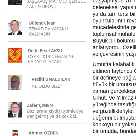
başyapıtıydı. 70’li
BAŞÇAVUŞ MAHMUT ŞENGÜL
/ ALTIN BRÖVE
geleneksel yapısı
ya da tam tersi bi
oyuncularının reva
Bülent Civan
mücadelesinde gel
TEMAD'DA YASAKLI
KALMASIN
toplumsal muhalef
Büyük bir bölümü
anlatıyordu. Özelli
Dede Ersel AKSU
ve çevresinin yaş
OYAK 2019 NEMASI NE
KADAR OLACAK?
Umut’ta kalabalık 
didinen faytoncu 
bir defineye bağla
Vecihi ÜNALDILAR
büyük bir umutsuz
NE OLDU BİZE?
zaman gerçekleşm
Umut. Ve Yılmaz Gü
yüreğinde taşıdığı
Zafer ÇİMEN
Bazılarına giydiği gömlek ya
ve güzellikleriyle
dar gelmiş ya da çok bol.
değerini bulmuştu 
kopkoyu bir yoksu
bir umuda, bunda
Ahmet ÖZDEN