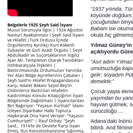
“1937 yılında, Tü
köyünde doğdum. Kü
çocuğundan biriy
Belgelerle 1925 Şeyh Said İsyanı
Babam ise okuma 
Musul Sorunuyla İlgisi | 1924 Ağustos
Nasturi Ayaklanması l Şeyh Said İsyanı
okula hiç gitmemi
ve Hilafet |Türk Ordusu İçinde
Örgütlenmiş Ayrılıkçı Kürt Kökenli
Yılmaz Güney’in 
Subaylar ve Gizli Azadi Örgütü | Seyit
açıklıyordu Gün
Abdülkadir ve Suçortaklarının İngiliz
Ajan Mr. Templeton Olarak Tanıdıkları
“Asıl adım Yılmaz
İstihbaratçıyla İlişkileri |
umutsuzluğa kapı
Bastırılmasında Ordumuzun Yanında
gelir; soyadım Püt
Yer Alan Bölge Aşiretlerinin Çabaları |
Şeyh Said'in Hilafet Propagandasına
demektir.”
Karşı, Adalet Bakanı Seyid Bey'in
Onbinlerce Bastırılan Hilafetin
Çocuk yaşta ekme
Kaldırılması Konulu Kitapçığının İsyan
yaşımdan bu yana
Bölgesinde Dağıtılması | İsyancılardan
hayvan gütmek, son
Biri Bağırıyor: "Yaşasın Kürtlük!" İdamı
İzleyen Diyarbakır Halkı Topluca
sürücülüğü …
Haykırarak Ona Yanıt Veriyor: "Yaşasın
Cumhuriyet!" | Rauf Orbay: "Şeyh
Adana’daki İnönü 
Said,.. 1914'te de Devlete Karşı İsyan
bitirdi. And film
Etmiş, Rus Konsoloshanesine Sığınmış,