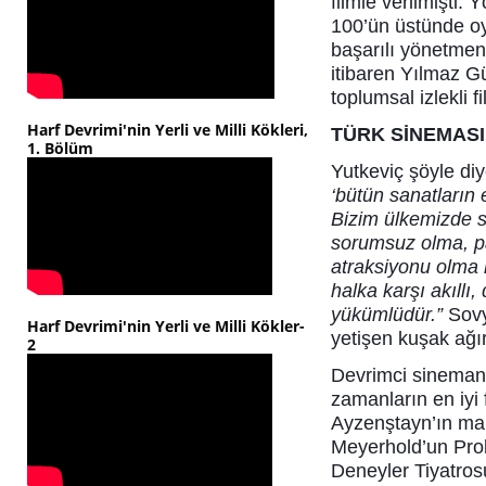
filmle verilmişti.
100’ün üstünde oy
başarılı yönetmen
itibaren Yılmaz Gü
toplumsal izlekli
Harf Devrimi'nin Yerli ve Milli Kökleri,
TÜRK SİNEMAS
1. Bölüm
Yutkeviç şöyle di
‘bütün sanatların 
Bizim ülkemizde s
sorumsuz olma, pa
atraksiyonu olma
halka karşı akıllı,
yükümlüdür.”
Sovy
Harf Devrimi'nin Yerli ve Milli Kökler-
yetişen kuşak ağı
2
Devrimci sinemanı
zamanların en iyi 
Ayzenştayn’ın ma
Meyerhold’un Pro
Deneyler Tiyatros