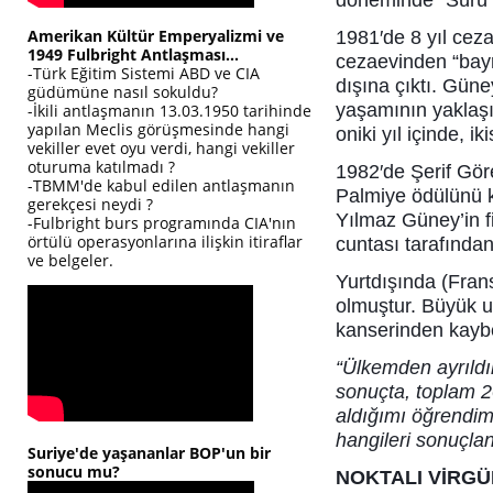
döneminde “Sürü”
Amerikan Kültür Emperyalizmi ve
1981′de 8 yıl ceza
1949 Fulbright Antlaşması...
cezaevinden “bayr
-Türk Eğitim Sistemi ABD ve CIA
dışına çıktı. Güne
güdümüne nasıl sokuldu?
yaşamının yaklaşık
-İkili antlaşmanın 13.03.1950 tarihinde
yapılan Meclis görüşmesinde hangi
oniki yıl içinde, 
vekiller evet oyu verdi, hangi vekiller
oturuma katılmadı ?
1982′de Şerif Göre
-TBMM'de kabul edilen antlaşmanın
Palmiye ödülünü k
gerekçesi neydi ?
Yılmaz Güney’in fi
-Fulbright burs programında CIA'nın
örtülü operasyonlarına ilişkin itiraflar
cuntası tarafında
ve belgeler.
Yurtdışında (Frans
olmuştur. Büyük u
kanserinden kaybe
“Ülkemden ayrıldı
sonuçta, toplam 20
aldığımı öğrendi
hangileri sonuçla
Suriye'de yaşananlar BOP'un bir
sonucu mu?
NOKTALI VİRGÜ