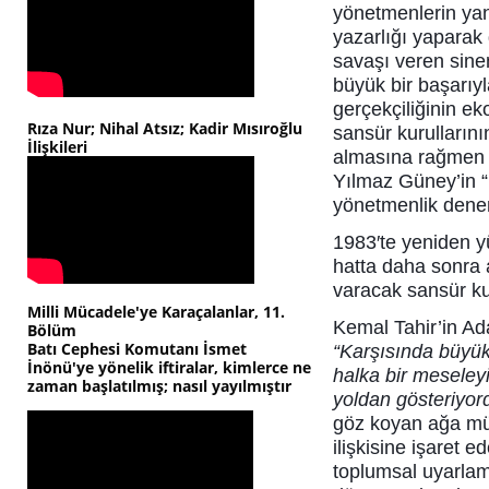
yönetmenlerin ya
yazarlığı yaparak
savaşı veren sin
büyük bir başarıy
gerçekçiliğinin e
Rıza Nur; Nihal Atsız; Kadir Mısıroğlu
sansür kurullarını
İlişkileri
almasına rağmen y
Yılmaz Güney’in “
yönetmenlik dene
1983′te yeniden y
hatta daha sonra 
varacak sansür ku
Milli Mücadele'ye Karaçalanlar, 11.
Kemal Tahir’in Ada
Bölüm
Batı Cephesi Komutanı İsmet
“Karşısında büyü
İnönü'ye yönelik iftiralar, kimlerce ne
halka bir meseleyi
zaman başlatılmış; nasıl yayılmıştır
yoldan gösteriyor
göz koyan ağa müc
ilişkisine işaret e
toplumsal uyarlam