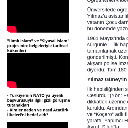
Öğretmenlerimden
Üniversitede öğre
Yılmaz’a asistanlı
vatanın Çocukları”
bu dönemde yazma
1961 Mayıs’ında c
"Ilımlı İslam" ve "Siyasal İslam"
sürgünle… İlk hap
projesinin; belgeleriyle tarihsel
kökenleri
tamamlamak üzere
gönderilmişti. Kon
akşam polise imz
diyordu: Tam 180
Yılmaz Güney’in
İlk hapisliğinden 
- Türkiye'nin NATO'ya üyelik
Cesurdu” (Yön: Fe
başvurusuyla ilgili gizli görüşme
dikkatleri üzerine
tutanakları
kuruldu. Ardından
- Kimler neden ve nasıl Atatürk
ve “Koçero” adlı f
İlkeleri'ni hedef aldı?
yarattı. Yapımcı H
Avrat, Silah”la…