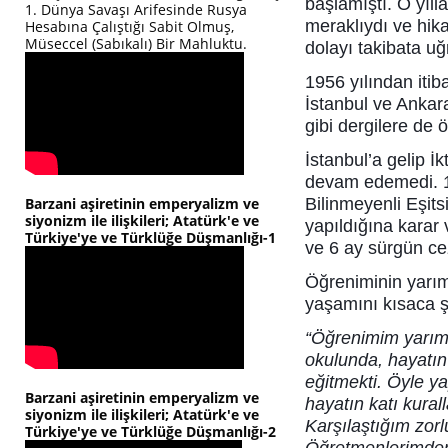
başlamıştı. O yıll
1. Dünya Savaşı Arifesinde Rusya
meraklıydı ve hik
Hesabına Çalıştığı Sabit Olmuş,
Müseccel (Sabıkalı) Bir Mahluktu.
dolayı takibata uğ
1956 yılından iti
İstanbul ve Ankar
gibi dergilere de
İstanbul’a gelip İk
devam edemedi. 19
Barzani aşiretinin emperyalizm ve
Bilinmeyenli Eşits
siyonizm ile ilişkileri; Atatürk'e ve
yapıldığına karar
Türkiye'ye ve Türklüğe Düşmanlığı-1
ve 6 ay sürgün ce
Öğreniminin yarım
yaşamını kısaca ş
“Öğrenimim yarım 
okulunda, hayatın 
eğitmekti. Öyle ya
Barzani aşiretinin emperyalizm ve
hayatın katı kurall
siyonizm ile ilişkileri; Atatürk'e ve
Karşılaştığım zor
Türkiye'ye ve Türklüğe Düşmanlığı-2