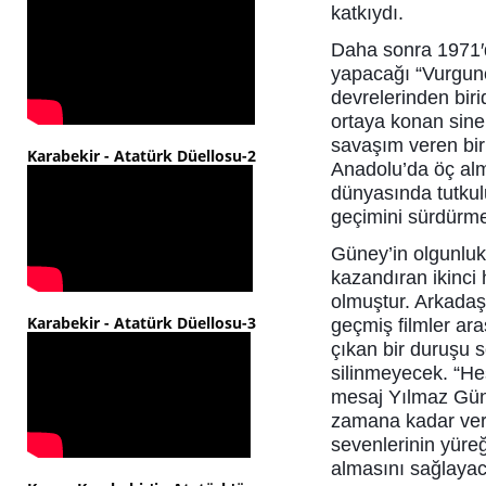
katkıydı.
Daha sonra 1971′d
yapacağı “Vurguncu
devrelerinden biri
ortaya konan sine
savaşım veren bir 
Karabekir - Atatürk Düellosu-2
Anadolu’da öç alma
dünyasında tutkulu
geçimini sürdürmek
Güney’in olgunluk
kazandıran ikinci 
olmuştur. Arkadaş 
Karabekir - Atatürk Düellosu-3
geçmiş filmler ar
çıkan bir duruşu se
silinmeyecek. “He
mesaj Yılmaz Güney
zamana kadar veri
sevenlerinin yüre
almasını sağlayac