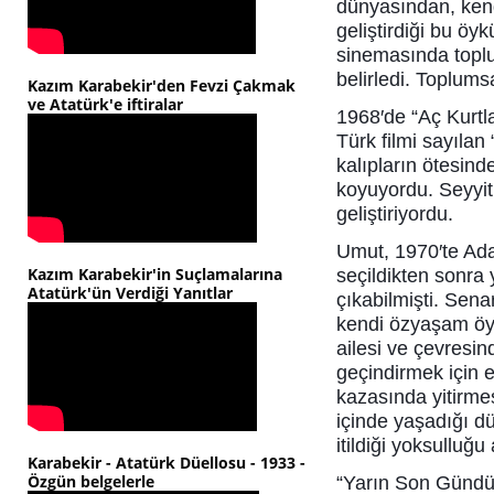
dünyasından, kend
geliştirdiği bu öy
sinemasında toplu
belirledi. Toplumsa
Kazım Karabekir'den Fevzi Çakmak
ve Atatürk'e iftiralar
1968′de “Aç Kurtla
Türk filmi sayıla
kalıpların ötesinde
koyuyordu. Seyyit
geliştiriyordu.
Umut, 1970′te Ada
Kazım Karabekir'in Suçlamalarına
seçildikten sonra
Atatürk'ün Verdiği Yanıtlar
çıkabilmişti. Sen
kendi özyaşam öyk
ailesi ve çevresin
geçindirmek için e
kazasında yitirme
içinde yaşadığı dü
itildiği yoksulluğu
Karabekir - Atatürk Düellosu - 1933 -
Özgün belgelerle
“Yarın Son Gündür