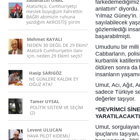
Sabahattin ÜNAL
farkedemediğimiz 
Atatürkçü, Cumhuriyetçi
anlattım” diyordu
meslek büyüğüm Fahrettin
Yılmaz Güney’in. 
BAĞRI abimizin ruhuna
yazdığım AKROSTİŞ şiirim
sayılabilecek ya
gözlemlediği insa
başarabilmişti.
Mehmet KAYALI
NEDEN 30 DEĞİL DE 29 Ekim?
Umudunu bir milli
Atatürk Cumhuriyetin ilanı
Cabbarların, polis
için, neden 29 Ekim’i seçti?
kurbanlık katilleri
öldüren sonra da 
Hasip SARIGÖZ
insanların yaşamın
NE GÜNLERE KALDIK EY
OĞUZ ATA?
Umut, Acı, Ağıt, A
sadece Türkiye seyi
değerler taşıyor.
Tamer UYSAL
POLİTİK SİSTEM VE SEÇİM
“DEVRİMCİ SİN
(2)
YARATILACAKTI
Umut, sorgulayan,
Levent ULUCAN
ipuçlarını taşıyan
HAVA PİLOT KIDEMLİ