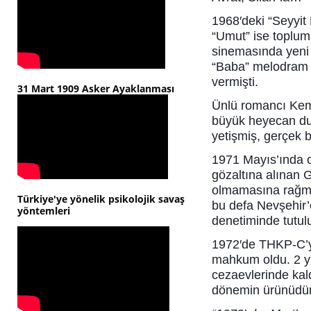
1968′deki “Seyyit 
“Umut” ise toplum
sinemasında yeni 
“Baba” melodram s
vermişti.
31 Mart 1909 Asker Ayaklanması
Ünlü romancı Kema
büyük heyecan duy
yetişmiş, gerçek bi
1971 Mayıs’ında o
gözaltına alınan 
olmamasına rağmen 
Türkiye'ye yönelik psikolojik savaş
bu defa Nevşehir’e
yöntemleri
denetiminde tutul
1972′de THKP-C’y
mahkum oldu. 2 yı
cezaevlerinde kald
dönemin ürünüdür.