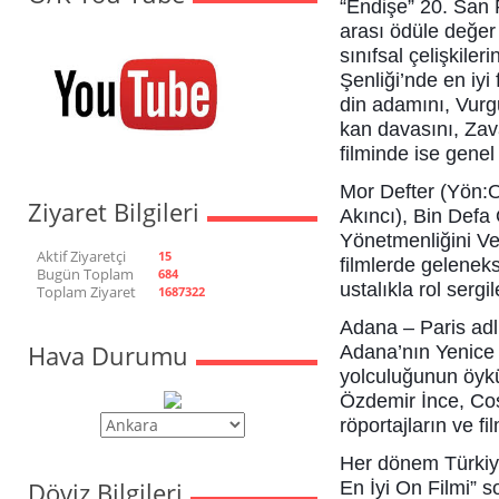
“Endişe” 20. San 
arası ödüle değer
sınıfsal çelişkile
Şenliği’nde en iyi
din adamını, Vurgu
kan davasını, Zava
filminde ise genel 
Mor Defter (Yön:
Ziyaret Bilgileri
Akıncı), Bin Defa
Yönetmenliğini Ved
Aktif Ziyaretçi
15
filmlerde gelenek
Bugün Toplam
684
ustalıkla rol sergi
Toplam Ziyaret
1687322
Adana – Paris adl
Hava Durumu
Adana’nın Yenice
yolculuğunun öykü
Özdemir İnce, Co
röportajların ve fi
Her dönem Türkiye
Döviz Bilgileri
En İyi On Filmi” s