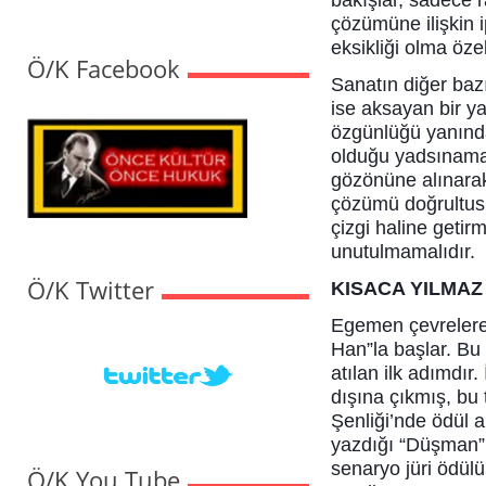
bakışlar, sadece r
çözümüne ilişkin 
eksikliği olma özel
Ö/K Facebook
Sanatın diğer baz
ise aksayan bir y
özgünlüğü yanında 
olduğu yadsınamaz
gözönüne alınarak
çözümü doğrultus
çizgi haline geti
unutulmamalıdır.
Ö/K Twitter
KISACA YILMAZ
Egemen çevrelere 
Han”la başlar. Bu 
atılan ilk adımdır
dışına çıkmış, bu 
Şenliği’nde ödül 
yazdığı “Düşman” 3
senaryo jüri ödülü
Ö/K You Tube