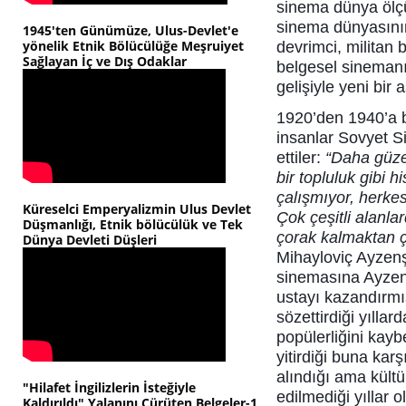
sinema dünya ölç
sinema dünyasının 
1945'ten Günümüze, Ulus-Devlet'e
yönelik Etnik Bölücülüğe Meşruiyet
devrimci, militan 
Sağlayan İç ve Dış Odaklar
belgesel sineman
gelişiyle yeni bi
1920’den 1940’a b
insanlar Sovyet Si
ettiler:
“Daha güzel
bir topluluk gibi
çalışmıyor, herk
Küreselci Emperyalizmin Ulus Devlet
Çok çeşitli alanl
Düşmanlığı, Etnik bölücülük ve Tek
çorak kalmaktan ç
Dünya Devleti Düşleri
Mihayloviç Ayzen
sinemasına Ayzenş
ustayı kazandırmı
sözettirdiği yıll
popülerliğini kayb
yitirdiği buna karş
alındığı ama kült
"Hilafet İngilizlerin İsteğiyle
edilmediği yıllar
Kaldırıldı" Yalanını Çürüten Belgeler-1