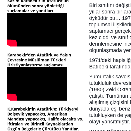
Kazım Karabekir'in Atatürk'ün
Biri sınıfını değiş
ölümünden sonra yönlettiği
suçlamalar ve yanıtları
yıllar sonra bir ar
öyküdür bu… 1974 
toplumsal ilişkile
saptamacı gerçekçi
kez ciddi ve sınıf 
derinlemesine inc
olgunlaşmada yeni
Karabekir'den Atatürk ve Yakın
Çevresine Müslüman Türkleri
1971′deki hapisliğ
Hristiyanlaştırma suçlaması
Batıbeki tarafında
Yumurtalık savcıs
tutukluluk devres
(1980) Zeki Ökten 
çalıştı. Tümünün s
alışılmış çizgisin
dünyada eşi benze
K.Karabekir'in Atatürk'e: Türkiye'yi
Bolşevik yapacaktı, Amerikan
tutukluyken de yap
Mandası yapacaktı, Halife olacaktı vs.
olayı yansıtmıştır.
iftiraları ve Birincil Kaynaklardan
Özgün Belgelerle Çürütücü Yanıtlar.