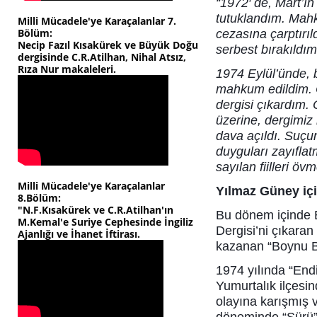
“1972′ de, Mart’ın
tutuklandım. Mahk
Milli Mücadele'ye Karaçalanlar 7.
Bölüm:
cezasına çarptırıl
Necip Fazıl Kısakürek ve Büyük Doğu
serbest bırakıldı
dergisinde C.R.Atilhan, Nihal Atsız,
Rıza Nur makaleleri.
1974 Eylül’ünde, b
mahkum edildim. C
dergisi çıkardım.
üzerine, dergimiz
dava açıldı. Suç
duyguları zayıfla
sayılan fiilleri öv
Milli Mücadele'ye Karaçalanlar
Yılmaz Güney içi
8.Bölüm:
"N.F.Kısakürek ve C.R.Atilhan'ın
Bu dönem içinde E
M.Kemal'e Suriye Cephesinde İngiliz
Dergisi’ni çıkar
Ajanlığı ve İhanet İftirası.
kazanan “Boynu Bü
1974 yılında “Endi
Yumurtalık ilçesi
olayına karışmış v