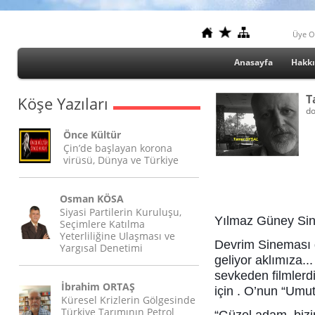
Üye O
Anasayfa
Hakk
T
Köşe Yazıları
do
Önce Kültür
Çin’de başlayan korona
virüsü, Dünya ve Türkiye
Osman KÖSA
Siyasi Partilerin Kuruluşu,
Yılmaz Güney Si
Seçimlere Katılma
Yeterliliğine Ulaşması ve
Devrim Sineması 
Yargısal Denetimi
geliyor aklımıza.
sevkeden filmlerd
İbrahim ORTAŞ
için . O’nun “Umu
Küresel Krizlerin Gölgesinde
Türkiye Tarımının Petrol