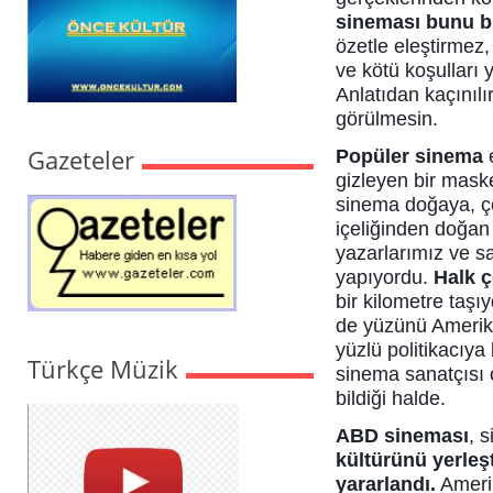
sineması bunu bi
özetle eleştirmez, 
ve kötü koşulları y
Anlatıdan kaçınılır
görülmesin.
Gazeteler
Popüler sinema
e
gizleyen bir mask
sinema doğaya, çe
içeliğinden doğan 
yazarlarımız ve s
yapıyordu.
Halk 
bir kilometre taşı
de yüzünü Amerik
yüzlü politikacıya
Türkçe Müzik
sinema sanatçısı
bildiği halde.
ABD sineması
, 
kültürünü yerle
yararlandı.
Amerik