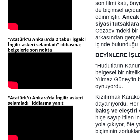
son filmi katı, ön
de biçimsel açıdan
edinmiştir.
Ancak 
siyasi tutsaklara
Cezaevi’ndeki bi
arkasından gerçekl
"Atatürk'ü Ankara'da 2 tabur işgalci
içinde bulunduğu k
İngiliz askeri selamladı" iddiasına;
belgelerle son nokta
BEYİNLERE İŞL
“Hudutların Kanun
belgesel bir nitel
Yılmaz Güney’in 
oynuyordu.
Kızılırmak Karak
"Atatürk'ü Ankara'da İngiliz askeri
selamladı" iddiasına yanıt
dayanıyordu. Her 
bakış ve eleştiri
v
hiçe sayıp itilen i
yola çıkıyor, öte
biçiminin zorlukla