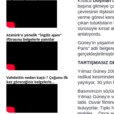
Kısaca
Düşman
’
başına gitmeye ça
çevresinin ilişkisin
verme görevi kend
çıkan tutukluları
sürüsüyle kırsal 
anlatıyordu.
Atatürk'e yönelik "İngiliz ajanı"
iftirasına belgelerle yanıtlar
Güney’in yaşamını
Paris” adlı belge
gerçekleştirilmiştir
TARTIŞMASIZ D
Yılmaz Güney 2000
radikal kesiminde
Vahdettin neden kaçtı ? Çoğunu ilk
kez göreceğiniz belgelerle...
yayılıyor. 30 yıl
Basınımızın sözü
Yılmaz Güney’e ve
tabii. Duvar filmin
buluyorlar. Tıpkı 
tepkiler… Önce ac