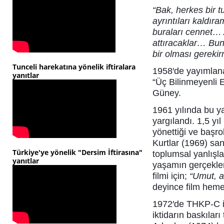
“Bak, herkes bir t
ayrıntıları kaldır
buraları cennet… 
attıracaklar… Bun
bir olması gerekir
Tunceli harekatına yönelik iftiralara
1958′de yayımlana
yanıtlar
“Üç Bilinmeyenli E
Güney.
1961 yılında bu y
yargılandı. 1,5 yıl
yönettiği ve başr
Kurtlar (1969) san
Türkiye'ye yönelik "Dersim İftirasına"
toplumsal yanlışl
yanıtlar
yaşamın gerçekler
filmi için;
“Umut, as
deyince film heme
1972′de THKP-C il
iktidarın baskılar