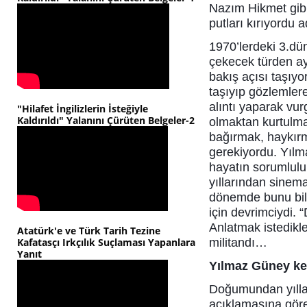
Nazım Hikmet gibi
putları kırıyordu
1970’lerdeki 3.düny
çekecek türden ayr
bakış açısı taşıyo
taşıyıp gözlemlere
alıntı yaparak vur
"Hilafet İngilizlerin İsteğiyle
Kaldırıldı" Yalanını Çürüten Belgeler-2
olmaktan kurtulma
bağırmak, haykırm
gerekiyordu. Yılma
hayatın sorumluluk
yıllarından sinem
dönemde bunu bil
için devrimciydi.
Anlatmak istedikl
Atatürk'e ve Türk Tarih Tezine
Kafatasçı Irkçılık Suçlaması Yapanlara
militandı…
Yanıt
Yılmaz Güney ke
Doğumundan yıllar
açıklamasına gör