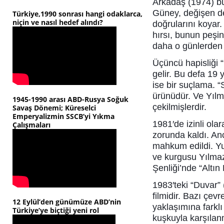
Arkadaş (1974) bu
Güney, değişen de
Türkiye,1990 sonrası hangi odaklarca,
niçin ve nasıl hedef alındı?
doğrularını koyar.
hırsı, bunun peşin
daha o günlerden 
Üçüncü hapisliği 
gelir. Bu defa 19 
ise bir suçlama. 
ürünüdür. Ve Yılm
1945-1990 arası ABD-Rusya Soğuk
çekilmişlerdir.
Savaş Dönemi; Küreselci
Emperyalizmin SSCB’yi Yıkma
1981′de izinli ola
Çalışmaları
zorunda kaldı. An
mahkum edildi. Yur
ve kurgusu Yılmaz
Şenliği’nde “Altın
1983′teki “Duvar”
filmidir. Bazı çev
12 Eylül’den günümüze ABD’nin
yaklaşımına farkl
Türkiye’ye biçtiği yeni rol
kuşkuyla karşılanm