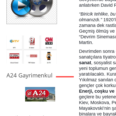
anlatırken David R
“Biricik tehlike, 
olmanızdı.”
1920’l
zamana dek rastla
Geçmiş ölmüş ve g
“Devrim Sineması”
Martin.
Devrimden sonra o
sanatçılara tiyatro
sanat
, sosyalist
yeni toplumun ger
A24 Gayrimenkul
yaratılacaktı. Kur
Yıkılmaz sanılan 
gençler çok korkus
Enerji, coşku ve 
geçlere bu yetene
Kiev, Moskova, Pe
Mayakovski’nin şar
binalara ve bayra