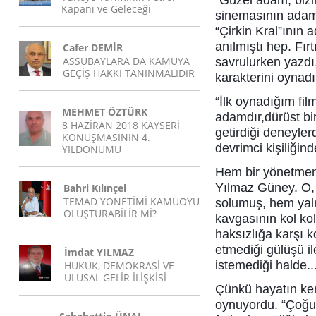
“Güzel adam, bizi
Kapanı ve Geleceği
sinemasının adam
“Çirkin Kral”ının 
anılmıştı hep. Fır
Cafer DEMİR
ASSUBAYLARA DA KAMUYA
savrulurken yazdı
GEÇİŞ HAKKI TANINMALIDIR
karakterini oynad
“İlk oynadığım fil
MEHMET ÖZTÜRK
adamdır,dürüst bi
8 HAZİRAN 2018 KAYSERİ
getirdiği deneyler
KONUŞMASININ 4.
devrimci kişiliği
YILDÖNÜMÜ
Hem bir yönetmen 
Yılmaz Güney. O, 
Bahri Kılınçel
TEMAD YÖNETİMİ KAMUOYU
solumuş, hem yal
OLUŞTURABİLİR Mİ?
kavgasının kol ko
haksızlığa karşı 
etmediği gülüşü i
İmdat YILMAZ
istemediği halde..
HUKUK, DEMOKRASİ VE
ULUSAL GELİR İLİŞKİSİ
Çünkü hayatın ken
oynuyordu. “Çoğu