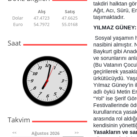
takdiri halktan gö
Ağıt, Acı, Sürü, E
Alış
Satış
taşımaktadır.
Dolar
47.4723
47.6625
Euro
54.7972
55.0168
YILMAZ GÜNEY: 
Sosyal yaşamın h
Saat
nasibini almıştır
Baykurt gibi Anado
ve sorunlarını an
(Bu Vatanın Çocuk
geçirilerek yasakl
ürkütücüydü. Yaşa
Yılmaz Güney’in il
adlı öykü Metin E
“Yol” ise Şerif G
Festivallerinde öd
kurullarınca yasak
Takvim
arasında rol aldı
kendisinin yönetti
Yasakların ve sa
<<
>>
Ağustos 2026