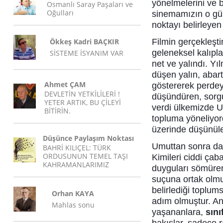
yönelmelerini ve 
Osmanlı Saray Paşaları ve
Oğulları
sinemamızın o gün
noktayı belirleyen
Ökkeş Kadri BAÇKIR
Filmin gerçekleşti
geleneksel kalıpla
SİSTEME İSYANIM VAR
net ve yalındı. Y
düşen yalın, abartı
Ahmet ÇAM
göstererek perdey
DEVLETİN YETKİLİLERİ !
düşündüren, sorgu
YETER ARTIK, BU ÇİLEYİ
verdi ülkemizde U
BİTİRİN.
topluma yöneliyor
üzerinde düşünüle
Düşünce Paylaşım Noktası
Umuttan sonra da p
BAHRİ KILIÇEL: TÜRK
ORDUSUNUN TEMEL TAŞI
Kimileri ciddi çab
KAHRAMANLARIMIZ
duyguları sömüren
suçuna ortak olmu
belirlediği toplums
Orhan KAYA
adım olmuştur. A
Mahlas sonu
yaşananlara,
sını