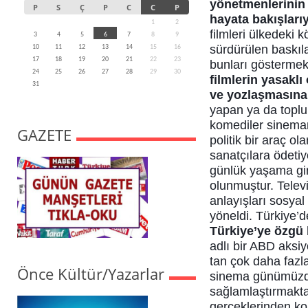
yönetmenlerinin 
P
S
Ç
P
C
C
P
hayata bakışlarıyl
1
2
filmleri ülkedeki k
3
4
5
6
7
8
9
sürdürülen baskıla
10
11
12
13
14
15
16
17
18
19
20
21
22
23
bunları göstermek
24
25
26
27
28
29
30
filmlerin yasakl
31
ve yozlaşmasına
yapan ya da toplum
komediler sinemanı
GAZETE
politik bir araç 
sanatçılara ödetiy
günlük yaşama gir
olunmuştur. Telev
anlayışları sosya
yöneldi. Türkiye’d
Türkiye’ye özgü b
adlı bir ABD aksiy
tan çok daha fazla
Önce Kültür/Yazarlar
sinema günümüzde
sağlamlaştırmakta
gerçeklerinden kop