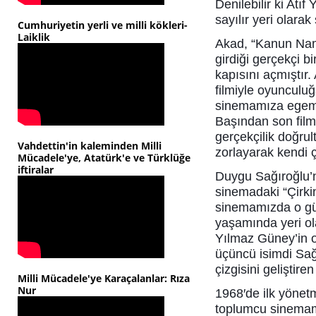
Denilebilir ki Atı
sayılır yeri olara
Cumhuriyetin yerli ve milli kökleri-
Laiklik
Akad, “Kanun Nam
girdiği gerçekçi b
kapısını açmıştır.
filmiyle oyunculu
sinemamıza egeme
Başından son film
gerçekçilik doğru
Vahdettin'in kaleminden Milli
zorlayarak kendi çi
Mücadele'ye, Atatürk'e ve Türklüğe
iftiralar
Duygu Sağıroğlu’n
sinemadaki “Çirkin
sinemamızda o gün
yaşamında yeri ol
Yılmaz Güney’in o
üçüncü isimdi Sağ
çizgisini geliştir
Milli Mücadele'ye Karaçalanlar: Rıza
Nur
1968′de ilk yönet
toplumcu sinemamı