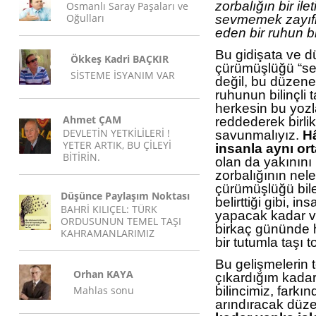
zorbalığın bir ile
Osmanlı Saray Paşaları ve
Oğulları
sevmemek zayıfl
eden bir ruhun bil
Bu gidişata ve 
Ökkeş Kadri BAÇKIR
çürümüşlüğü “sev
SİSTEME İSYANIM VAR
değil, bu düzen
ruhunun bilinçli t
herkesin bu yozl
Ahmet ÇAM
reddederek birlik
DEVLETİN YETKİLİLERİ !
savunmalıyız.
H
YETER ARTIK, BU ÇİLEYİ
insanla aynı or
BİTİRİN.
olan da yakınını
zorbalığının nel
çürümüşlüğü bil
Düşünce Paylaşım Noktası
belirttiği gibi, i
BAHRİ KILIÇEL: TÜRK
yapacak kadar vi
ORDUSUNUN TEMEL TAŞI
birkaç gününde 
KAHRAMANLARIMIZ
bir tutumla taşı t
Bu gelişmelerin
Orhan KAYA
çıkardığım kadar
Mahlas sonu
bilincimiz, farkı
arındıracak düz