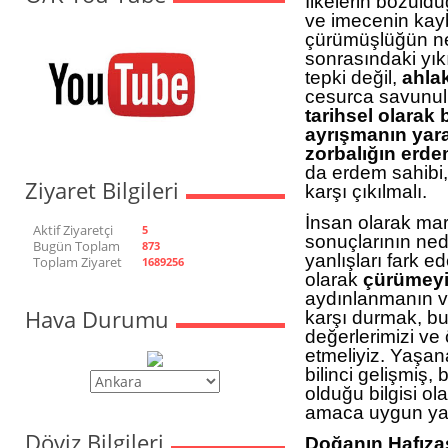
İlkelerin bozuldu
ve imecenin kayb
çürümüşlüğün ne
sonrasındaki yık
tepki değil,
ahlak
cesurca savunul
tarihsel olarak b
ayrışmanın yara
zorbalığın erd
da erdem sahibi,
Ziyaret Bilgileri
karşı çıkılmalı.
İnsan olarak mar
Aktif Ziyaretçi
5
sonuçlarının ned
Bugün Toplam
873
yanlışları fark 
Toplam Ziyaret
1689256
olarak
çürümey
aydınlanmanın v
Hava Durumu
karşı durmak, b
değerlerimizi ve
etmeliyiz. Yaşan
bilinci gelişmiş
olduğu bilgisi ola
amaca uygun yapa
Döviz Bilgileri
Doğanın Hafızas