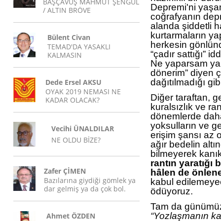
BAŞÇAVUŞ MAHMUT ŞENGÜL
Depremi'ni yaşa
/ ALTIN BRÖVE
coğrafyanın depr
alanda şiddetli
kurtarmaların yap
Bülent Civan
herkesin gönlünd
TEMAD'DA YASAKLI
“çadır sattığı” id
KALMASIN
Ne yaparsam yanı
dönerim” diyen ç
dağıtılmadığı gibi 
Dede Ersel AKSU
OYAK 2019 NEMASI NE
Diğer taraftan, g
KADAR OLACAK?
kuralsızlık ve ra
dönemlerde daha
yoksulların ve ge
Vecihi ÜNALDILAR
erişim şansı az 
NE OLDU BİZE?
ağır bedelin alt
bilmeyerek kanı
rantın yaratığı
Zafer ÇİMEN
hâlen de önlen
Bazılarına giydiği gömlek ya
kabul edilemeye
dar gelmiş ya da çok bol.
ödüyoruz.
Tam da günümüze
“Yozlaşmanın ka
Ahmet ÖZDEN