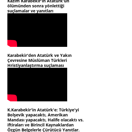
Kazım Karabekir'in Atatürk'ün
ölümünden sonra yönlettiği
suçlamalar ve yanıtları
Karabekir'den Atatürk ve Yakın
Çevresine Müslüman Türkleri
Hristiyanlaştırma suçlaması
K.Karabekir'in Atatürk'e: Türkiye'yi
Bolşevik yapacaktı, Amerikan
Mandası yapacaktı, Halife olacaktı vs.
iftiraları ve Birincil Kaynaklardan
Özgün Belgelerle Çürütücü Yanıtlar.