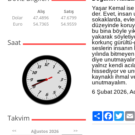
Yaşar Kemal ise 
Alış
Satış
der. Evet, insan 
Dolar
47.4896
47.6799
sokaklarda, evler
Euro
54.7365
54.9559
düzeyinde koruyo
bu bina böyle yı
yakarak söyletiy
Saat
korkunç gürültü-
seslerin insanın
yılında bitmeyen
diye unutmayalım
yalnız kendi acıl
hissediyor ve un
kaynaklı ihmal ve
unutmayalım.
6 Şubat 2026, 
Paylaş
Facebook
Twitte
Takvim
<<
>>
Ağustos 2026