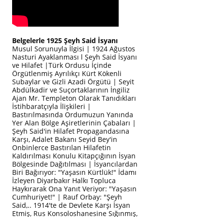
Belgelerle 1925 Şeyh Said İsyanı
Musul Sorunuyla İlgisi | 1924 Ağustos
Nasturi Ayaklanması l Şeyh Said İsyanı
ve Hilafet |Türk Ordusu İçinde
Örgütlenmiş Ayrılıkçı Kürt Kökenli
Subaylar ve Gizli Azadi Örgütü | Seyit
Abdülkadir ve Suçortaklarının İngiliz
Ajan Mr. Templeton Olarak Tanıdıkları
İstihbaratçıyla İlişkileri |
Bastırılmasında Ordumuzun Yanında
Yer Alan Bölge Aşiretlerinin Çabaları |
Şeyh Said'in Hilafet Propagandasına
Karşı, Adalet Bakanı Seyid Bey'in
Onbinlerce Bastırılan Hilafetin
Kaldırılması Konulu Kitapçığının İsyan
Bölgesinde Dağıtılması | İsyancılardan
Biri Bağırıyor: "Yaşasın Kürtlük!" İdamı
İzleyen Diyarbakır Halkı Topluca
Haykırarak Ona Yanıt Veriyor: "Yaşasın
Cumhuriyet!" | Rauf Orbay: "Şeyh
Said,.. 1914'te de Devlete Karşı İsyan
Etmiş, Rus Konsoloshanesine Sığınmış,