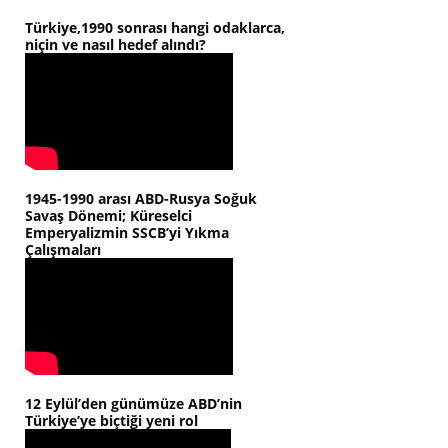
Türkiye,1990 sonrası hangi odaklarca,
niçin ve nasıl hedef alındı?
1945-1990 arası ABD-Rusya Soğuk
Savaş Dönemi; Küreselci
Emperyalizmin SSCB’yi Yıkma
Çalışmaları
12 Eylül’den günümüze ABD’nin
Türkiye’ye biçtiği yeni rol