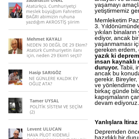
Sabahattin ÜNAL
yaşamayı amaçla
Atatürkçü, Cumhuriyetçi
yetiştirmemiz ger
meslek büyüğüm Fahrettin
BAĞRI abimizin ruhuna
Memleketim Paz
yazdığım AKROSTİŞ şiirim
3. Yıldönümünde 
yıkılan binaların
ediyor, ancak bir
Mehmet KAYALI
yaşanmaması için
NEDEN 30 DEĞİL DE 29 Ekim?
gereken erdem, e
Atatürk Cumhuriyetin ilanı
için, neden 29 Ekim’i seçti?
yazık ki deprem
insan kaynaklı 
duruyor.
Tabii, 
Hasip SARIGÖZ
ancak bu konuda 
NE GÜNLERE KALDIK EY
gerekir. Bireyler
OĞUZ ATA?
ve yönlendirme 
birkaç günde bil
kapışmaların ça
Tamer UYSAL
devam ediyoruz.
POLİTİK SİSTEM VE SEÇİM
(2)
Yanlışlara İtira
Levent ULUCAN
Depremden önce 
HAVA PİLOT KIDEMLİ
hazırlıklı bir d