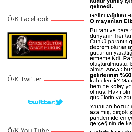
kadar yanlış iş
gelmedi.
Gelir Dağılımı 
Ö/K Facebook
Olmayanları Etk
Bu rant ve para d
dünyanın her tar
Çünkü paranın gü
deprem olursa ay
gücünün yarattığ
etmemeliydi. Para
oluşturulmuştu. 
almış. Ancak b
gelirlerinin %60
Ö/K Twitter
kabullenilir? Ma
hem de kolay yo
olmuş. Haklı olm
güçlülerin ve zo
Yaratılan bozuk 
azalmış, birçok 
pandemide en çok
gerçeğinin de ka
Ö/K You Tube