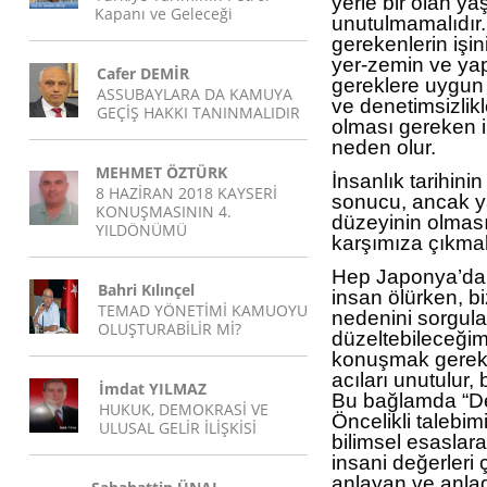
yerle bir olan 
Kapanı ve Geleceği
unutulmamalıdır.
gerekenlerin işi
yer-zemin ve yap
Cafer DEMİR
gereklere uygun o
ASSUBAYLARA DA KAMUYA
ve denetimsizlikle
GEÇİŞ HAKKI TANINMALIDIR
olması gereken i
neden olur.
MEHMET ÖZTÜRK
İnsanlık tarihini
8 HAZİRAN 2018 KAYSERİ
sonucu, ancak ya
KONUŞMASININ 4.
düzeyinin olması 
YILDÖNÜMÜ
karşımıza çıkmak
Hep Japonya’da 
Bahri Kılınçel
insan ölürken, b
TEMAD YÖNETİMİ KAMUOYU
nedenini sorgula
OLUŞTURABİLİR Mİ?
düzeltebileceği
konuşmak gerekir
acıları unutulur,
İmdat YILMAZ
Bu bağlamda “De
HUKUK, DEMOKRASİ VE
Öncelikli talebim
ULUSAL GELİR İLİŞKİSİ
bilimsel esaslara
insani değerleri
anlayan ve anladı