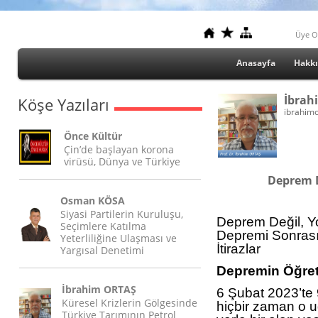
Üye O
Anasayfa
Hakk
İbrah
Köşe Yazıları
ibrahim
Önce Kültür
Çin’de başlayan korona
virüsü, Dünya ve Türkiye
Deprem D
Osman KÖSA
Siyasi Partilerin Kuruluşu,
Deprem Değil, Y
Seçimlere Katılma
Depremi Sonrası
Yeterliliğine Ulaşması ve
İtirazlar
Yargısal Denetimi
Depremin Öğret
İbrahim ORTAŞ
6 Şubat 2023’te 
Küresel Krizlerin Gölgesinde
hiçbir zaman o uğ
Türkiye Tarımının Petrol