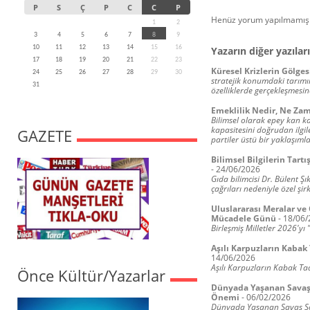
P
S
Ç
P
C
C
P
Henüz yorum yapılmamış.
1
2
3
4
5
6
7
8
9
10
11
12
13
14
15
16
Yazarın diğer yazıları
17
18
19
20
21
22
23
Küresel Krizlerin Gölge
24
25
26
27
28
29
30
stratejik konumdaki tarımı
31
özelliklerde gerçekleşmesin
Emeklilik Nedir, Ne Za
Bilimsel olarak epey kan k
kapasitesini doğrudan ilgil
GAZETE
partiler üstü bir yaklaşıml
Bilimsel Bilgilerin Tartı
-
24/06/2026
Gıda bilimcisi Dr. Bülent Şı
çağrıları nedeniyle özel şi
Uluslararası Meralar ve 
Mücadele Günü
-
18/06/
Birleşmiş Milletler 2026'yı 
Aşılı Karpuzların Kaba
14/06/2026
Aşılı Karpuzların Kabak T
Önce Kültür/Yazarlar
Dünyada Yaşanan Savaş 
Önemi
-
06/02/2026
Dünyada Yaşanan Savaş Sor