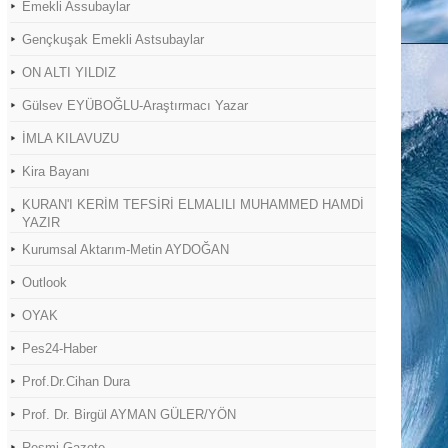
Emekli Assubaylar
Gençkuşak Emekli Astsubaylar
ON ALTI YILDIZ
Gülsev EYÜBOĞLU-Araştırmacı Yazar
İMLA KILAVUZU
Kira Bayanı
KURAN'I KERİM TEFSİRİ ELMALILI MUHAMMED HAMDİ
YAZIR
Kurumsal Aktarım-Metin AYDOĞAN
Outlook
OYAK
Pes24-Haber
Prof.Dr.Cihan Dura
Prof. Dr. Birgül AYMAN GÜLER/YÖN
Resmi Gazete