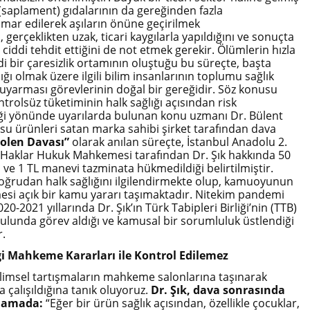
 (saplament) gıdalarının da gereğinden fazla
ismar edilerek aşıların önüne geçirilmek
 gerçeklikten uzak, ticari kaygılarla yapıldığını ve sonuçta
ı ciddi tehdit ettiğini de not etmek gerekir. Ölümlerin hızla
ddi bir çaresizlik ortamının oluştuğu bu süreçte, başta
ığı olmak üzere ilgili bilim insanlarının toplumu sağlık
uyarması görevlerinin doğal bir gereğidir. Söz konusu
trolsüz tüketiminin halk sağlığı açısından risk
ği yönünde uyarılarda bulunan konu uzmanı Dr. Bülent
usu ürünleri satan marka sahibi şirket tarafından dava
olen Davası”
olarak anılan süreçte, İstanbul Anadolu 2.
ai Haklar Hukuk Mahkemesi tarafından Dr. Şık hakkında 50
 ve 1 TL manevi tazminata hükmedildiği belirtilmiştir.
ğrudan halk sağlığını ilgilendirmekte olup, kamuoyunun
lmesi açık bir kamu yararı taşımaktadır. Nitekim pandemi
20-2021 yıllarında Dr. Şık’ın Türk Tabipleri Birliği’nin (TTB)
lunda görev aldığı ve kamusal bir sorumluluk üstlendiği
r.
lgi Mahkeme Kararları ile Kontrol Edilemez
bilimsel tartışmaların mahkeme salonlarına taşınarak
 çalışıldığına tanık oluyoruz.
Dr. Şık, dava sonrasında
klamada:
“Eğer bir ürün sağlık açısından, özellikle çocuklar,