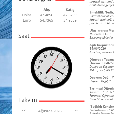
stratejik konumda
özelliklerde gerçe
Alış
Satış
Emeklilik Nedir
Dolar
47.4896
47.6799
Bilimsel olarak e
kapasitesini doğru
Euro
54.7365
54.9559
partiler üstü bir 
Uluslararası Mer
Saat
Mücadele Günü
Birleşmiş Milletler
Aşılı Karpuzlar
14/06/2026
Aşılı Karpuzların
Dünyada Yaşanan
Önemi
-
06/02/2
Dünyada Yaşanan S
Mikrop ve Çelik K
Deprem Değil, 
Deprem Değil, Yo
Tarımsal Öğreti
Yaşamı
-
15/01/
Tarımsal Öğretimi
Takvim
Gıda Güvencesini 
“Sağlıklı Kentle
Getirilmesi
-
14
<<
>>
Ağustos 2026
5 Aralık Dünya Top