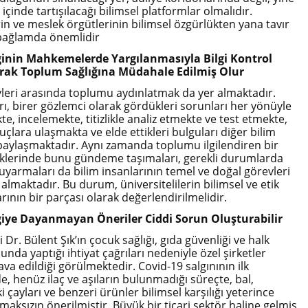
 içinde tartışılacağı bilimsel platformlar olmalıdır.
rin ve meslek örgütlerinin bilimsel özgürlükten yana tavır
 bağlamda önemlidir
lginin Mahkemelerde Yargılanmasıyla Bilgi Kontrol
arak Toplum Sağlığına Müdahale Edilmiş Olur
vleri arasında toplumu aydınlatmak da yer almaktadır.
rı, birer gözlemci olarak gördükleri sorunları her yönüyle
, incelemekte, titizlikle analiz etmekte ve test etmekte,
çlara ulaşmakta ve elde ettikleri bulguları diğer bilim
 paylaşmaktadır. Aynı zamanda toplumu ilgilendiren bir
klerinde bunu gündeme taşımaları, gerekli durumlarda
armaları da bilim insanlarının temel ve doğal görevleri
almaktadır. Bu durum, üniversitelilerin bilimsel ve etik
ının bir parçası olarak değerlendirilmelidir.
lgiye Dayanmayan Öneriler Ciddi Sorun Oluşturabilir
i Dr. Bülent Şık’ın çocuk sağlığı, gıda güvenliği ve halk
unda yaptığı ihtiyat çağrıları nedeniyle özel şirketler
va edildiği görülmektedir. Covid-19 salgınının ilk
, henüz ilaç ve aşıların bulunmadığı süreçte, bal,
ki çayları ve benzeri ürünler bilimsel karşılığı yeterince
aksızın önerilmiştir. Büyük bir ticari sektör haline gelmiş