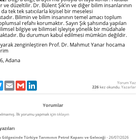
ır ve düzeltilir. Dr. Bülent Şık’ın ve diğer bilim insanlarının
 da tek tek satıcılarla kişisel bir meselesi
dır. Bilimin ve bilim insanının temel amacı toplum
toplumsal refahı korumaktır. Sayın Şık şahsında yapılan
imsel bilgiye ve bilimsel işleyişe yönelik bir müdahale
ımaktadır. Bu durumun kabul edilmesi mümkün değildir.
yarak zenginleştiren Prof. Dr. Mahmut Yanar hocama
erim
26, Adana
Yorum Yaz
ebook
Twitter
Email
Gmail
LinkedIn
226
kez okundu.
Yazarlar
Yorumlar
ılmamış. İlk yorumu yapmak için
tıklayın
yazıları
in Gölgesinde Türkiye Tarımının Petrol Kapanı ve Geleceği
-
26/07/2026