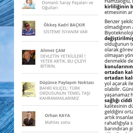
Hamzaoğlu, K
Osmanlı Saray Paşaları ve
kirliliğinin
Oğulları
etmesinin a
Benzer şekild
Ökkeş Kadri BAÇKIR
olmadığının a
SİSTEME İSYANIM VAR
Biyoteknoloj
değiştirilmi
olduğunun te
olarak görevi
Ahmet ÇAM
olmayan yönte
DEVLETİN YETKİLİLERİ !
denmekle değ
YETER ARTIK, BU ÇİLEYİ
BİTİRİN.
konularının 
ortadan kal
ortadan ka
Düşünce Paylaşım Noktası
yol açarak i
BAHRİ KILIÇEL: TÜRK
olabilir. Gü
ORDUSUNUN TEMEL TAŞI
yaşanamaz ha
KAHRAMANLARIMIZ
sağlığı cidd
kalitesinin d
geldiğini or
Orhan KAYA
artık insanl
Mahlas sonu
rahatlığıyla 
barındıran p