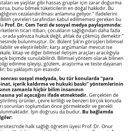
taları ve yaşlılar gibi hassas gruplar için zarar doğurma
yorsa, bunu bilmek tüketicilerin en doğal hakkıdır. Bu
ağlığının cezalandırılması anlamına geliyor.” ifadelerini
. Bilim çevreleri tarafından kabul edilmemesi gereken bu
da
Prof. Dr. Cem Terzi de sosyal medya paylaşımında:
irketlerin ticari itibarı, çocukların sağlığından daha fazla
 orada yalnızca hukuk değil, ahlak da çökmüş demektir.”
esinde bulunmuştur. Dr. Bülent Şık’ın görüşleri bilimsel
ılabilir ve eleştirilebilir; karşı argümanlar mevcut ise
ale, kitap ve diğer bilimsel iletişim araçları aracılığıyla
ık biçimde sunulabilirdi. Bilimsel yöntem olarak bilinen
bilgi edinme işleyişi, gözlem, araştırma ve teste dayanan
ır; bu yaklaşım işin esasıdır.
 sonrası sosyal medyada, bu tür konularda “para
minat, içerik kaldırma ve hukuki baskı” yöntemlerinin
nın zamanla hiçbir bilim insanının
ına yol açacağını ifade etmektedir.
Gerçekten de
ştirilmiş ürünler, çevre kirliliği ve benzeri birçok konuda
arı sorunları toplumdan önce görmektedir ve gerekli
ulunmaktadır. İşin doğrusu da budur.
Bu bağlamda
giler:
rsitesi’nde halk sağlığı öğretim üyesi Prof. Dr. Onur