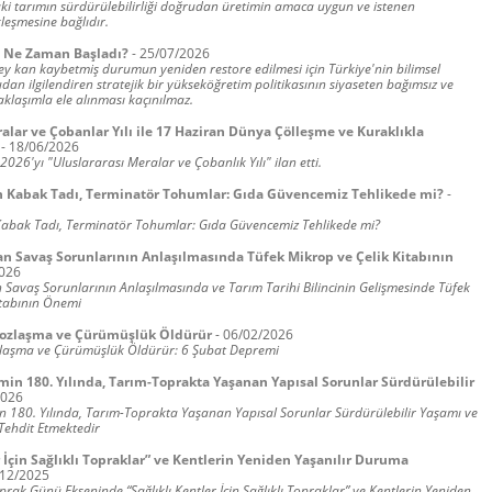
ki tarımın sürdürülebilirliği doğrudan üretimin amaca uygun ve istenen
kleşmesine bağlıdır.
, Ne Zaman Başladı?
-
25/07/2026
pey kan kaybetmiş durumun yeniden restore edilmesi için Türkiye'nin bilimsel
dan ilgilendiren stratejik bir yükseköğretim politikasının siyaseten bağımsız ve
yaklaşımla ele alınması kaçınılmaz.
alar ve Çobanlar Yılı ile 17 Haziran Dünya Çölleşme ve Kuraklıkla
-
18/06/2026
 2026'yı "Uluslararası Meralar ve Çobanlık Yılı" ilan etti.
ın Kabak Tadı, Terminatör Tohumlar: Gıda Güvencemiz Tehlikede mi?
-
 Kabak Tadı, Terminatör Tohumlar: Gıda Güvencemiz Tehlikede mi?
 Savaş Sorunlarının Anlaşılmasında Tüfek Mikrop ve Çelik Kitabının
026
avaş Sorunlarının Anlaşılmasında ve Tarım Tarihi Bilincinin Gelişmesinde Tüfek
itabının Önemi
Yozlaşma ve Çürümüşlük Öldürür
-
06/02/2026
zlaşma ve Çürümüşlük Öldürür: 6 Şubat Depremi
min 180. Yılında, Tarım-Toprakta Yaşanan Yapısal Sorunlar Sürdürülebilir
2026
n 180. Yılında, Tarım-Toprakta Yaşanan Yapısal Sorunlar Sürdürülebilir Yaşamı ve
Tehdit Etmektedir
r İçin Sağlıklı Topraklar” ve Kentlerin Yeniden Yaşanılır Duruma
/12/2025
rak Günü Ekseninde “Sağlıklı Kentler İçin Sağlıklı Topraklar” ve Kentlerin Yeniden