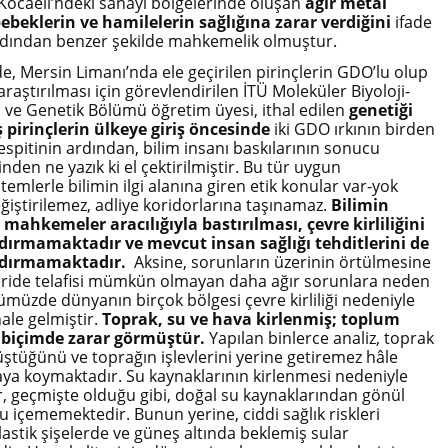
ocaeli’ndeki sanayi bölgelerinde oluşan
ağır metal
 bebeklerin ve hamilelerin sağlığına zarar verdiğini
ifade
rdından benzer şekilde mahkemelik olmuştur.
e, Mersin Limanı’nda ele geçirilen pirinçlerin GDO’lu olup
raştırılması için görevlendirilen İTÜ Moleküler Biyoloji-
i ve Genetik Bölümü öğretim üyesi, ithal edilen
genetiği
ş pirinçlerin ülkeye giriş öncesinde
iki GDO ırkının birden
spitinin ardından, bilim insanı baskılarının sonucu
nden ne yazık ki el çektirilmiştir. Bu tür uygun
mlerle bilimin ilgi alanına giren etik konular var-yok
iştirilemez, adliye koridorlarına taşınamaz.
Bilimin
mahkemeler aracılığıyla bastırılması, çevre kirliliğini
dırmamaktadır ve mevcut insan sağlığı tehditlerini de
ldırmamaktadır.
Aksine, sorunların üzerinin örtülmesine
leride telafisi mümkün olmayan daha ağır sorunlara neden
nümüzde dünyanın birçok bölgesi çevre kirliliği nedeniyle
le gelmiştir.
Toprak, su ve hava kirlenmiş; toplum
i biçimde zarar görmüştür.
Yapılan binlerce analiz, toprak
üştüğünü ve toprağın işlevlerini yerine getiremez hâle
taya koymaktadır. Su kaynaklarının kirlenmesi nedeniyle
ar, geçmişte olduğu gibi, doğal su kaynaklarından gönül
su içememektedir. Bunun yerine, ciddi sağlık riskleri
lastik şişelerde ve güneş altında beklemiş sular