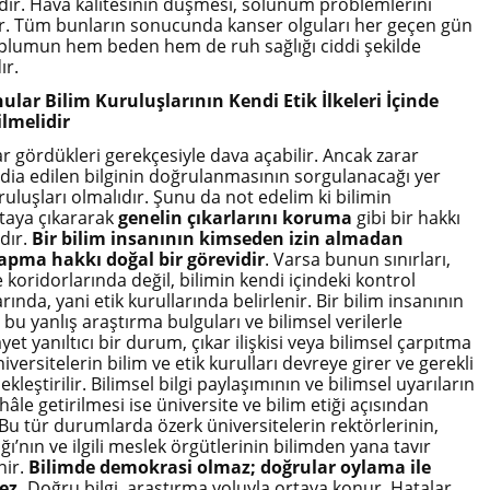
dir. Hava kalitesinin düşmesi, solunum problemlerini
r. Tüm bunların sonucunda kanser olguları her geçen gün
plumun hem beden hem de ruh sağlığı ciddi şekilde
ır.
ular Bilim Kuruluşlarının Kendi Etik İlkeleri İçinde
lmelidir
r gördükleri gerekçesiyle dava açabilir. Ancak zarar
ddia edilen bilginin doğrulanmasının sorgulanacağı yer
ruluşları olmalıdır. Şunu da not edelim ki bilimin
rtaya çıkararak
genelin çıkarlarını koruma
gibi bir hakkı
dır.
Bir bilim insanının kimseden izin almadan
apma hakkı doğal bir görevidir
. Varsa bunun sınırları,
oridorlarında değil, bilimin kendi içindeki kontrol
nda, yani etik kurullarında belirlenir. Bir bilim insanının
, bu yanlış araştırma bulguları ve bilimsel verilerle
yet yanıltıcı bir durum, çıkar ilişkisi veya bilimsel çarpıtma
versitelerin bilim ve etik kurulları devreye girer ve gerekli
ekleştirilir. Bilimsel bilgi paylaşımının ve bilimsel uyarıların
le getirilmesi ise üniversite ve bilim etiği açısından
Bu tür durumlarda özerk üniversitelerin rektörlerinin,
ı’nın ve ilgili meslek örgütlerinin bilimden yana tavır
nir.
Bilimde demokrasi olmaz; doğrular oylama ile
ez.
Doğru bilgi, araştırma yoluyla ortaya konur. Hatalar