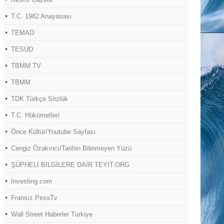
T.C. 1982 Anayasası
TEMAD
TESUD
TBMM TV
TBMM
TDK Türkçe Sözlük
T.C. Hükümetleri
Önce Kültür/Youtube Sayfası
Cengiz Özakıncı/Tarihin Bilinmeyen Yüzü
ŞÜPHELİ BİLGİLERE DAİR TEYİT.ORG
Investing.com
Fransız PessTv
Wall Street Haberler Türkiye