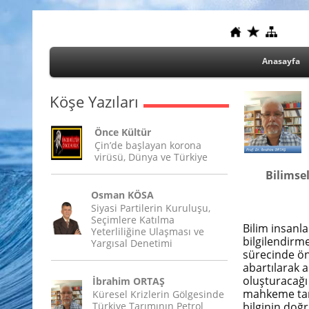
Anasayfa
Köşe Yazıları
Önce Kültür
Çin’de başlayan korona
virüsü, Dünya ve Türkiye
Bilimsel
Osman KÖSA
Siyasi Partilerin Kuruluşu,
Seçimlere Katılma
Bilim insanl
Yeterliliğine Ulaşması ve
bilgilendirme
Yargısal Denetimi
sürecinde öne
abartılarak a
oluşturacağı
İbrahim ORTAŞ
mahkeme tara
Küresel Krizlerin Gölgesinde
Türkiye Tarımının Petrol
bilginin doğr