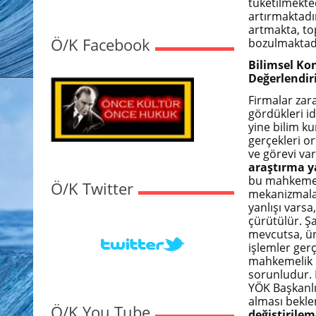
tüketilmekte
artırmaktadı
artmakta, to
Ö/K Facebook
bozulmaktad
Bilimsel Kon
Değerlendiri
Firmalar zara
gördükleri i
yine bilim ku
gerçekleri o
ve görevi var
araştırma y
bu mahkeme k
Ö/K Twitter
mekanizmaları
yanlışı varsa
çürütülür. Şa
mevcutsa, üni
işlemler gerç
mahkemelik hâ
sorunludur. 
YÖK Başkanlığ
alması bekle
Ö/K You Tube
değiştirilem