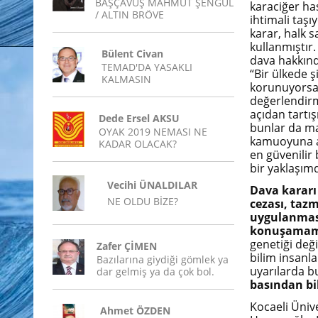
BAŞÇAVUŞ MAHMUT ŞENGÜL
karaciğer has
/ ALTIN BRÖVE
ihtimali taşı
karar, halk s
kullanmıştır
Bülent Civan
dava hakkın
TEMAD'DA YASAKLI
“Bir ülkede ş
KALMASIN
korunuyorsa,
değerlendirm
açıdan tartış
Dede Ersel AKSU
bunlar da mak
OYAK 2019 NEMASI NE
kamuoyuna aç
KADAR OLACAK?
en güvenilir 
bir yaklaşımd
Vecihi ÜNALDILAR
Dava kararı
NE OLDU BİZE?
cezası, taz
uygulanması
konuşamamas
genetiği deği
Zafer ÇİMEN
bilim insanl
Bazılarına giydiği gömlek ya
uyarılarda b
dar gelmiş ya da çok bol.
basından bil
Kocaeli Ünive
Ahmet ÖZDEN