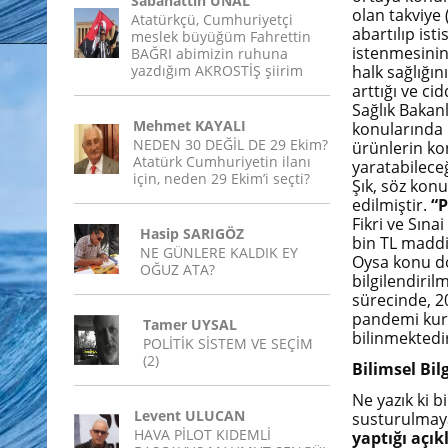
Sabahattin ÜNAL
olan takviye
Atatürkçü, Cumhuriyetçi
abartılıp ist
meslek büyüğüm Fahrettin
istenmesinin,
BAĞRI abimizin ruhuna
yazdığım AKROSTİŞ şiirim
halk sağlığın
arttığı ve ci
Sağlık Bakanl
Mehmet KAYALI
konularında 
NEDEN 30 DEĞİL DE 29 Ekim?
ürünlerin kon
Atatürk Cumhuriyetin ilanı
yaratabilece
için, neden 29 Ekim’i seçti?
Şık, söz kon
edilmiştir.
“P
Fikri ve Sın
Hasip SARIGÖZ
bin TL maddi
NE GÜNLERE KALDIK EY
Oysa konu do
OĞUZ ATA?
bilgilendiri
sürecinde, 20
pandemi kuru
Tamer UYSAL
bilinmektedi
POLİTİK SİSTEM VE SEÇİM
(2)
Bilimsel Bi
Ne yazık ki 
Levent ULUCAN
susturulmaya
HAVA PİLOT KIDEMLİ
yaptığı açı