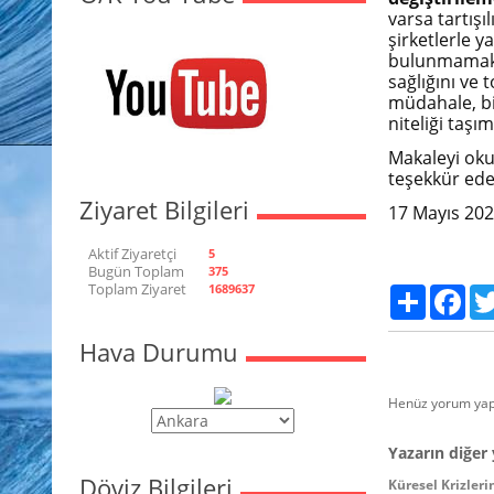
varsa tartışıl
şirketlerle ya
bulunmamakta
sağlığını ve 
müdahale, bil
niteliği taş
Makaleyi oku
teşekkür ed
Ziyaret Bilgileri
17 Mayıs 20
Aktif Ziyaretçi
5
Bugün Toplam
375
Toplam Ziyaret
1689637
Paylaş
Fac
Hava Durumu
Henüz yorum yap
Yazarın diğer 
Döviz Bilgileri
Küresel Krizler