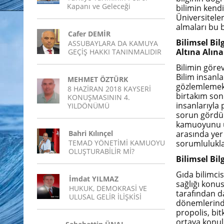
Kapanı ve Geleceği
bilimin kendi
Üniversitele
almaları bu
Cafer DEMİR
Bilimsel Bi
ASSUBAYLARA DA KAMUYA
Altına Alın
GEÇİŞ HAKKI TANINMALIDIR
Bilimin göre
Bilim insanla
MEHMET ÖZTÜRK
gözlemlemekte
8 HAZİRAN 2018 KAYSERİ
birtakım sonu
KONUŞMASININ 4.
insanlarıyla
YILDÖNÜMÜ
sorun gördü
kamuoyunu uy
Bahri Kılınçel
arasında yer 
TEMAD YÖNETİMİ KAMUOYU
sorumluluklar
OLUŞTURABİLİR Mİ?
Bilimsel Bi
Gıda bilimcis
İmdat YILMAZ
sağlığı konus
HUKUK, DEMOKRASİ VE
tarafından da
ULUSAL GELİR İLİŞKİSİ
dönemlerinde
propolis, bit
ortaya konulm