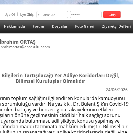
Üye Ol
Üye Girişi
Hakkımızda
Forum
Dosyalar
Foto Galeri
Ziyaretçi Defteri
İbrahim ORTAŞ
ibrahimortas@oncekultur.com
 Bilgilerin Tartışılacağı Yer Adliye Koridorları Değil,
Bilimsel Kuruluşlar Olmalıdır
24/06/2026
arının toplum sağlığını ilgilendiren konularda kamuoyunu
 sorumluluğu vardır. Ne yazık ki, Dr. Bülent Şık’ın Covid-19
rilen bal, çay ve benzeri gıda takviyelerinin etkileri
şıların önüne geçilmesinin ciddi bir halk sağlığı sorunu
 uyarısında bulunması, adli şikâyet konusu yapılmış ve
fından maddi tazminata mahkûm edilmiştir. Bilimsel bir
uluğunun sınanacağı yer, adliye koridorlarında değil, yine