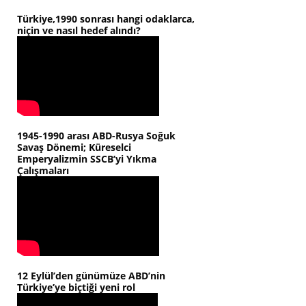
Türkiye,1990 sonrası hangi odaklarca,
niçin ve nasıl hedef alındı?
1945-1990 arası ABD-Rusya Soğuk
Savaş Dönemi; Küreselci
Emperyalizmin SSCB’yi Yıkma
Çalışmaları
12 Eylül’den günümüze ABD’nin
Türkiye’ye biçtiği yeni rol