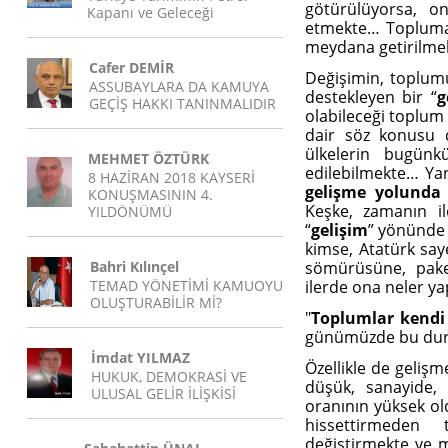
götürülüyorsa, 
Kapanı ve Geleceği
etmekte… Topluma y
meydana getirilmek
Cafer DEMİR
Değişimin, toplu
ASSUBAYLARA DA KAMUYA
destekleyen bir “
g
GEÇİŞ HAKKI TANINMALIDIR
olabileceği toplum
dair söz konusu 
ülkelerin bugünkü
MEHMET ÖZTÜRK
edilebilmekte… Yan
8 HAZİRAN 2018 KAYSERİ
gelişme yolunda i
KONUŞMASININ 4.
Keşke, zamanın il
YILDÖNÜMÜ
“
gelişim
” yönünde 
kimse, Atatürk sa
Bahri Kılınçel
sömürüsüne, pake
TEMAD YÖNETİMİ KAMUOYU
ilerde ona neler ya
OLUŞTURABİLİR Mİ?
"
Toplumlar kendi y
günümüzde bu dur
İmdat YILMAZ
Özellikle de gelişme
HUKUK, DEMOKRASİ VE
düşük, sanayide, s
ULUSAL GELİR İLİŞKİSİ
oranının yüksek ol
hissettirmeden 
değiştirmekte ve m