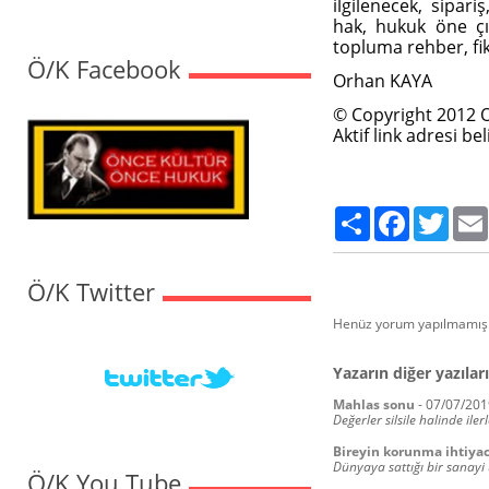
ilgilenecek, sipari
hak, hukuk öne çık
topluma rehber, fi
Ö/K Facebook
Orhan KAYA
© Copyright 2012 
Aktif link adresi b
Paylaş
Facebook
Twitte
Ö/K Twitter
Henüz yorum yapılmamış.
Yazarın diğer yazıları
Mahlas sonu
-
07/07/201
Değerler silsile halinde ile
Bireyin korunma ihtiyac
Dünyaya sattığı bir sanayi
Ö/K You Tube