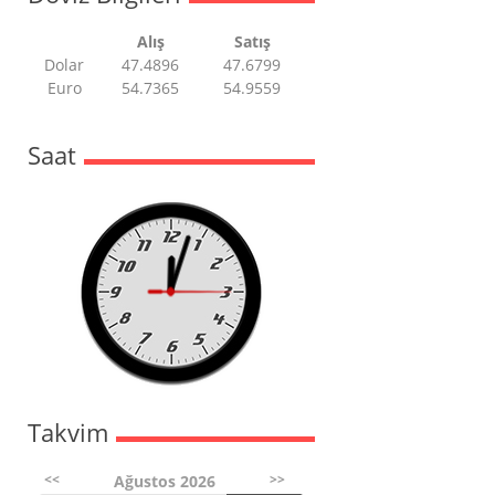
Alış
Satış
Dolar
47.4896
47.6799
Euro
54.7365
54.9559
Saat
Takvim
<<
>>
Ağustos 2026