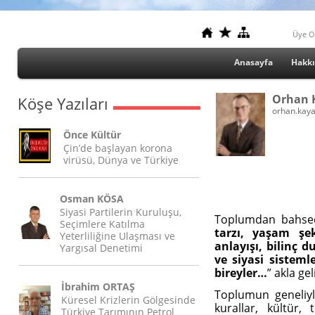
Üye O
Anasayfa
Hakk
Orhan 
Köşe Yazıları
orhan.kay
Önce Kültür
Çin’de başlayan korona
virüsü, Dünya ve Türkiye
Osman KÖSA
Siyasi Partilerin Kuruluşu,
T
oplumdan bahsedil
Seçimlere Katılma
tarzı, yaşam şek
Yeterliliğine Ulaşması ve
anlayışı, bilinç
Yargısal Denetimi
ve siyasi sisteml
bireyler…
” akla ge
İbrahim ORTAŞ
Toplumun geneliyle
Küresel Krizlerin Gölgesinde
kurallar, kültür,
Türkiye Tarımının Petrol