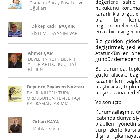
değerlere sahip 
Osmanlı Saray Paşaları ve
hukukunu korumak,
Oğulları
kararlılıkla örgütl
olan bir kon
örgütlenmelere dair
Ökkeş Kadri BAÇKIR
en az bir asır geri
SİSTEME İSYANIM VAR
Biz geriden gider
değiştirmek, şekil
Atatürk’ün en öneml
Ahmet ÇAM
gündüz demeden me
DEVLETİN YETKİLİLERİ !
YETER ARTIK, BU ÇİLEYİ
Bu durumda, toplum
BİTİRİN.
güçlü kılacak, bağı
kazanımları sağl
ulaştıracak, toplum
Düşünce Paylaşım Noktası
ulaşmak ana hedef 
BAHRİ KILIÇEL: TÜRK
ORDUSUNUN TEMEL TAŞI
Ve sonuçta,
KAHRAMANLARIMIZ
Kurumsallaşmış, üy
icabında dünya siya
Orhan KAYA
olabilen yönetims
Mahlas sonu
sürprizlerle karşı
dışına çıkamaya