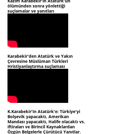
Kazım Karabekir'in Atatürk'ün
ölümünden sonra yönlettiği
suçlamalar ve yanıtları
Karabekir'den Atatürk ve Yakın
Çevresine Müslüman Türkleri
Hristiyanlaştırma suçlaması
K.Karabekir'in Atatürk'e: Türkiye'yi
Bolşevik yapacaktı, Amerikan
Mandası yapacaktı, Halife olacaktı vs.
iftiraları ve Birincil Kaynaklardan
Özgün Belgelerle Çürütücü Yanıtlar.