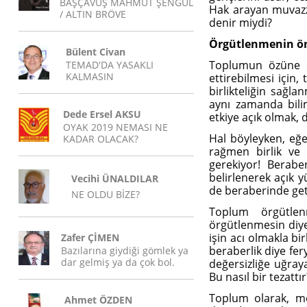
BAŞÇAVUŞ MAHMUT ŞENGÜL
Hak arayan muvazza
/ ALTIN BRÖVE
denir miydi?
Örgütlenmenin ö
Bülent Civan
Toplumun özüne s
TEMAD'DA YASAKLI
KALMASIN
ettirebilmesi için,
birlikteliğin sağl
aynı zamanda bilim
Dede Ersel AKSU
etkiye açık olmak,
OYAK 2019 NEMASI NE
Hal böyleyken, eğe
KADAR OLACAK?
rağmen birlik ve 
gerekiyor! Berab
belirlenerek açık y
Vecihi ÜNALDILAR
de beraberinde get
NE OLDU BİZE?
Toplum örgütlen
örgütlenmesin diye
işin acı olmakla bir
Zafer ÇİMEN
beraberlik diye fer
Bazılarına giydiği gömlek ya
dar gelmiş ya da çok bol.
değersizliğe uğray
Bu nasıl bir tezattır
Toplum olarak, mes
Ahmet ÖZDEN