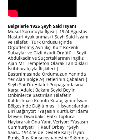
Belgelerle 1925 Şeyh Said İsyanı
Musul Sorunuyla İlgisi | 1924 Ağustos
Nasturi Ayaklanması l Şeyh Said İsyanı
ve Hilafet |Türk Ordusu İçinde
Örgütlenmiş Ayrılıkçı Kürt Kökenli
Subaylar ve Gizli Azadi Örgütü | Seyit
Abdülkadir ve Suçortaklarının İngiliz
Ajan Mr. Templeton Olarak Tanıdıkları
İstihbaratçıyla İlişkileri |
Bastırılmasında Ordumuzun Yanında
Yer Alan Bölge Aşiretlerinin Çabaları |
Şeyh Said'in Hilafet Propagandasına
Karşı, Adalet Bakanı Seyid Bey'in
Onbinlerce Bastırılan Hilafetin
Kaldırılması Konulu Kitapçığının İsyan
Bölgesinde Dağıtılması | İsyancılardan
Biri Bağırıyor: "Yaşasın Kürtlük!" İdamı
İzleyen Diyarbakır Halkı Topluca
Haykırarak Ona Yanıt Veriyor: "Yaşasın
Cumhuriyet!" | Rauf Orbay: "Şeyh
Said,.. 1914'te de Devlete Karşı İsyan
Etmiş, Rus Konsoloshanesine Sığınmış,