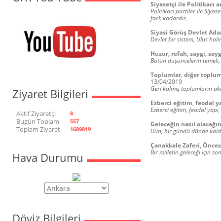
Siyasetçi ile Politikacı 
Politikacı partiler ile Siyas
fark kadardır.
Siyasi Görüş Devlet Ad
Devlet bir sistem, Ulus hali
Huzur, refah, saygı, sayg
Bütün düşüncelerin temeli,
Toplumlar, diğer toplumla
13/04/2019
Geri kalmış toplumların akıl
Ziyaret Bilgileri
Ezberci eğitim, feodal y
Ezberci eğitim, feodal yapı
Aktif Ziyaretçi
8
Bugün Toplam
557
Geleceğin nasıl olacağı
Toplam Ziyaret
1689819
Dün, bir gündü dünde kaldı
Çanakkale Zaferi, Önces
Bir milletin geleceği için
Hava Durumu
Döviz Bilgileri