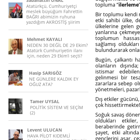
Sabahattin ÜNAL
topluma “
ilerleme
Atatürkçü, Cumhuriyetçi
meslek büyüğüm Fahrettin
Bir toplumu kendi 
BAĞRI abimizin ruhuna
etki sahibi ülke, d
yazdığım AKROSTİŞ şiirim
ülkelerine gelen g
yanlarına çekmeye 
toplumun hassasi
Mehmet KAYALI
sağlamış oldukları
NEDEN 30 DEĞİL DE 29 Ekim?
bulundurarak onla
Atatürk Cumhuriyetin ilanı
için, neden 29 Ekim’i seçti?
Bugün, çalkantı ha
olanların dışında;
istismar edebile
Hasip SARIGÖZ
gelinmesi bir t
NE GÜNLERE KALDIK EY
zararlara sebep ol
OĞUZ ATA?
yönetmeleri, pazarl
Dış etkiler gücünü,
Tamer UYSAL
çok hissettirmekte
POLİTİK SİSTEM VE SEÇİM
(2)
Soğuk savaş dönemi
oldukları etkile
beraberinde getir
Levent ULUCAN
şayet, etki altınd
HAVA PİLOT KIDEMLİ
gençlerini asar, c