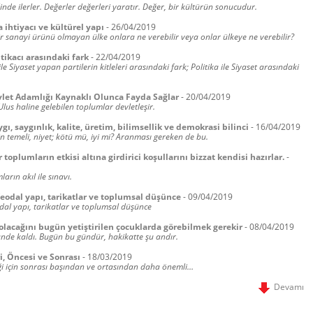
linde ilerler. Değerler değerleri yaratır. Değer, bir kültürün sonucudur.
ihtiyacı ve kültürel yapı
-
26/04/2019
r sanayi ürünü olmayan ülke onlara ne verebilir veya onlar ülkeye ne verebilir?
itikacı arasındaki fark
-
22/04/2019
 ile Siyaset yapan partilerin kitleleri arasındaki fark; Politika ile Siyaset arasındaki
vlet Adamlığı Kaynaklı Olunca Fayda Sağlar
-
20/04/2019
Ulus haline gelebilen toplumlar devletleşir.
ygı, saygınlık, kalite, üretim, bilimsellik ve demokrasi bilinci
-
16/04/2019
 temeli, niyet; kötü mü, iyi mi? Aranması gereken de bu.
 toplumların etkisi altına girdirici koşullarını bizzat kendisi hazırlar.
-
arın akıl ile sınavı.
feodal yapı, tarikatlar ve toplumsal düşünce
-
09/04/2019
odal yapı, tarikatlar ve toplumsal düşünce
olacağını bugün yetiştirilen çocuklarda görebilmek gerekir
-
08/04/2019
nde kaldı. Bugün bu gündür, hakikatte şu andır.
i, Öncesi ve Sonrası
-
18/03/2019
eği için sonrası başından ve ortasından daha önemli…
Devamı