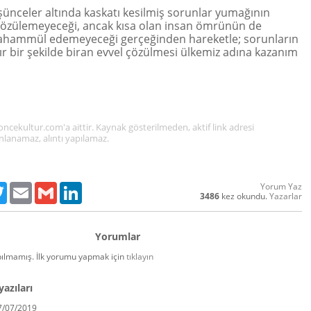
üşünceler altında kaskatı kesilmiş sorunlar yumağının
çözülemeyeceği, ancak kısa olan insan ömrünün de
ahammül edemeyeceği gerçeğinden hareketle; sorunların
ır bir şekilde biran evvel çözülmesi ülkemiz adına kazanım
cekultur.com'a aittir. Kaynak gösterilmeden, aktif link adresi
nlanamaz, alıntı yapılamaz.
Yorum Yaz
ebook
Twitter
Email
Gmail
LinkedIn
3486
kez okundu.
Yazarlar
Yorumlar
ılmamış. İlk yorumu yapmak için
tıklayın
yazıları
7/07/2019