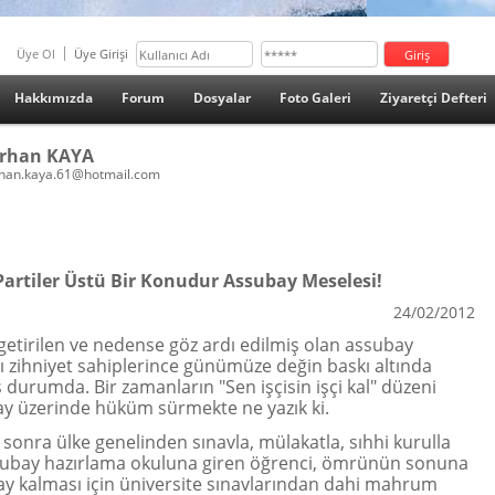
Üye Ol
Üye Girişi
Hakkımızda
Forum
Dosyalar
Foto Galeri
Ziyaretçi Defteri
rhan KAYA
han.kaya.61@hotmail.com
Partiler Üstü Bir Konudur Assubay Meselesi!
24/02/2012
e getirilen ve nedense göz ardı edilmiş olan assubay
tı zihniyet sahiplerince günümüze değin baskı altında
 durumda. Bir zamanların "Sen işçisin işçi kal" düzeni
y üzerinde hüküm sürmekte ne yazık ki.
sonra ülke genelinden sınavla, mülakatla, sıhhi kurulla
subay hazırlama okuluna giren öğrenci, ömrünün sonuna
y kalması için üniversite sınavlarından dahi mahrum