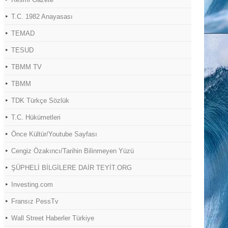
T.C. 1982 Anayasası
TEMAD
TESUD
TBMM TV
TBMM
TDK Türkçe Sözlük
T.C. Hükümetleri
Önce Kültür/Youtube Sayfası
Cengiz Özakıncı/Tarihin Bilinmeyen Yüzü
ŞÜPHELİ BİLGİLERE DAİR TEYİT.ORG
Investing.com
Fransız PessTv
Wall Street Haberler Türkiye