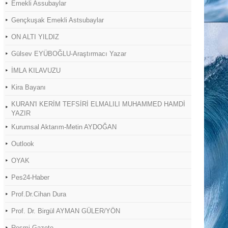
Emekli Assubaylar
Gençkuşak Emekli Astsubaylar
ON ALTI YILDIZ
Gülsev EYÜBOĞLU-Araştırmacı Yazar
İMLA KILAVUZU
Kira Bayanı
KURAN'I KERİM TEFSİRİ ELMALILI MUHAMMED HAMDİ
YAZIR
Kurumsal Aktarım-Metin AYDOĞAN
Outlook
OYAK
Pes24-Haber
Prof.Dr.Cihan Dura
Prof. Dr. Birgül AYMAN GÜLER/YÖN
Resmi Gazete