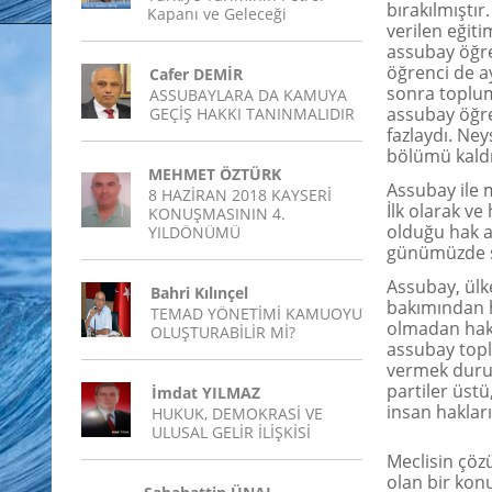
bırakılmıştı
Kapanı ve Geleceği
verilen eğiti
assubay öğren
öğrenci de a
Cafer DEMİR
sonra toplum
ASSUBAYLARA DA KAMUYA
assubay öğre
GEÇİŞ HAKKI TANINMALIDIR
fazlaydı. Ne
bölümü kaldı 
MEHMET ÖZTÜRK
Assubay ile 
8 HAZİRAN 2018 KAYSERİ
İlk olarak ve
KONUŞMASININ 4.
olduğu hak a
YILDÖNÜMÜ
günümüzde şe
Assubay, ül
Bahri Kılınçel
bakımından h
TEMAD YÖNETİMİ KAMUOYU
olmadan hakk
OLUŞTURABİLİR Mİ?
assubay top
vermek duru
partiler üstü
İmdat YILMAZ
insan hakları
HUKUK, DEMOKRASİ VE
ULUSAL GELİR İLİŞKİSİ
Meclisin çöz
olan bir ko