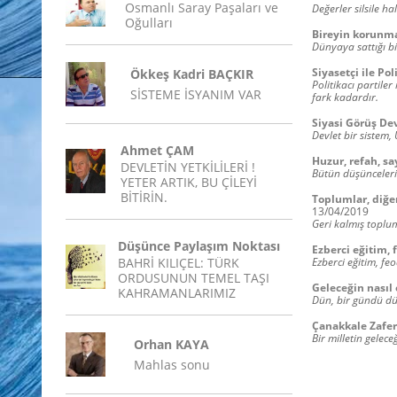
Osmanlı Saray Paşaları ve
Değerler silsile ha
Oğulları
Bireyin korunma 
Dünyaya sattığı bi
Siyasetçi ile Pol
Ökkeş Kadri BAÇKIR
Politikacı partiler
SİSTEME İSYANIM VAR
fark kadardır.
Siyasi Görüş De
Devlet bir sistem, 
Ahmet ÇAM
Huzur, refah, sa
DEVLETİN YETKİLİLERİ !
Bütün düşüncelerin
YETER ARTIK, BU ÇİLEYİ
BİTİRİN.
Toplumlar, diğer
13/04/2019
Geri kalmış topluml
Düşünce Paylaşım Noktası
Ezberci eğitim, 
BAHRİ KILIÇEL: TÜRK
Ezberci eğitim, fe
ORDUSUNUN TEMEL TAŞI
Geleceğin nasıl 
KAHRAMANLARIMIZ
Dün, bir gündü dü
Çanakkale Zafer
Bir milletin gelec
Orhan KAYA
Mahlas sonu