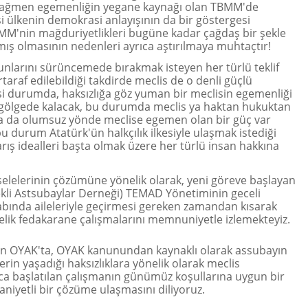
 rağmen egemenliğin yegane kaynağı olan TBMM'de
i ülkenin demokrasi anlayışının da bir göstergesi
BMM'nin mağduriyetlikleri bugüne kadar çağdaş bir şekle
ş olmasının nedenleri ayrıca aştırılmaya muhtaçtır!
nlarını sürüncemede bırakmak isteyen her türlü teklif
araf edilebildiği takdirde meclis de o denli güçlü
ksi durumda, haksızlığa göz yuman bir meclisin egemenliği
i gölgede kalacak, bu durumda meclis ya haktan hukuktan
ya da olumsuz yönde meclise egemen olan bir güç var
u durum Atatürk'ün halkçılık ilkesiyle ulaşmak istediği
rış idealleri başta olmak üzere her türlü insan hakkına
lelerinin çözümüne yönelik olarak, yeni göreve başlayan
kli Astsubaylar Derneği) TEMAD Yönetiminin geceli
abında aileleriyle geçirmesi gereken zamandan kısarak
lik fedakarane çalışmalarını memnuniyetle izlemekteyiz.
an OYAK'ta, OYAK kanunundan kaynaklı olarak assubayın
erin yaşadığı haksızlıklara yönelik olarak meclis
 başlatılan çalışmanın günümüz koşullarına uygun bir
aniyetli bir çözüme ulaşmasını diliyoruz.