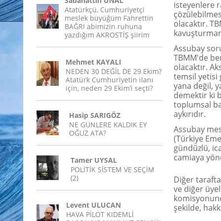
Sabahattin ÜNAL
isteyenlere
Atatürkçü, Cumhuriyetçi
çözülebilmes
meslek büyüğüm Fahrettin
olacaktır. T
BAĞRI abimizin ruhuna
kavuşturmamı
yazdığım AKROSTİŞ şiirim
Assubay soru
TBMM'de bert
Mehmet KAYALI
olacaktır. A
NEDEN 30 DEĞİL DE 29 Ekim?
temsil yetis
Atatürk Cumhuriyetin ilanı
yana değil, 
için, neden 29 Ekim’i seçti?
demektir ki b
toplumsal ba
aykırıdır.
Hasip SARIGÖZ
NE GÜNLERE KALDIK EY
Assubay mese
OĞUZ ATA?
(Türkiye Eme
gündüzlü, ic
camiaya yöne
Tamer UYSAL
POLİTİK SİSTEM VE SEÇİM
(2)
Diğer taraft
ve diğer üyel
komisyonunca
Levent ULUCAN
şekilde, hakk
HAVA PİLOT KIDEMLİ