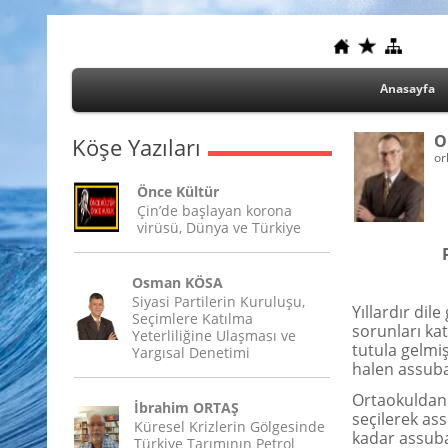
Anasayfa
O
Köşe Yazıları
or
Önce Kültür
Çin’de başlayan korona
virüsü, Dünya ve Türkiye
Osman KÖSA
Siyasi Partilerin Kuruluşu,
Yıllardır dil
Seçimlere Katılma
sorunları ka
Yeterliliğine Ulaşması ve
tutula gelmiş
Yargısal Denetimi
halen assuba
Ortaokuldan 
İbrahim ORTAŞ
seçilerek as
Küresel Krizlerin Gölgesinde
kadar assuba
Türkiye Tarımının Petrol