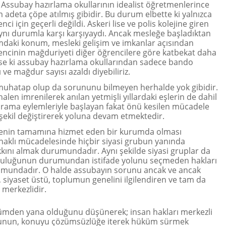
r. Assubay hazırlama okullarının idealist öğretmenlerince
m adeta çöpe atılmış gibidir. Bu durum elbette ki yalnızca
ci için geçerli değildi. Askeri lise ve polis kolejine giren
ynı durumla karşı karşıyaydı. Ancak mesleğe başladıktan
daki konum, mesleki gelişim ve imkanlar açısından
ncinin mağduriyeti diğer öğrencilere göre katbekat daha
yse ki assubay hazırlama okullarından sadece bando
ve mağdur sayısı azaldı diyebiliriz.
muhatap olup da sorununu bilmeyen herhalde yok gibidir.
 halen imrenilerek anılan yetmişli yıllardaki eşlerin de dahil
rama eylemleriyle başlayan fakat önü kesilen mücadele
kil değiştirerek yoluna devam etmektedir.
kenin tamamına hizmet eden bir kurumda olması
aklı mücadelesinde hiçbir siyasi grubun yanında
ını almak durumundadır. Aynı şekilde siyasi gruplar da
luluğunun durumundan istifade yolunu seçmeden hakları
mundadır. O halde assubayın sorunu ancak ve ancak
, siyaset üstü, toplumun genelini ilgilendiren ve tam da
 merkezlidir.
ümden yana olduğunu düşünerek; insan hakları merkezli
nunun, konuyu çözümsüzlüğe iterek hüküm sürmek