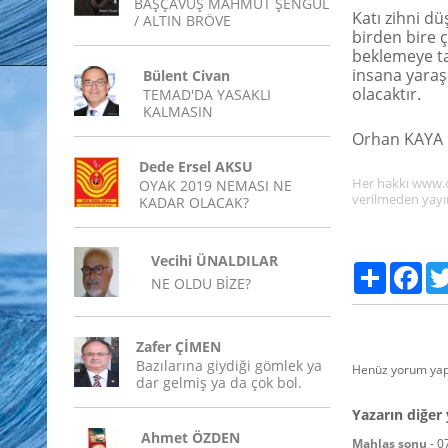
BAŞÇAVUŞ MAHMUT ŞENGÜL
Katı zihni d
/ ALTIN BRÖVE
birden bire 
beklemeye t
insana yaraş
Bülent Civan
olacaktır.
TEMAD'DA YASAKLI
KALMASIN
Orhan KAYA
Dede Ersel AKSU
Her hakkı www.on
OYAK 2019 NEMASI NE
verilmeden yayı
KADAR OLACAK?
Vecihi ÜNALDILAR
Paylaş
Fac
NE OLDU BİZE?
Zafer ÇİMEN
Bazılarına giydiği gömlek ya
Henüz yorum yap
dar gelmiş ya da çok bol.
Yazarın diğer 
Ahmet ÖZDEN
Mahlas sonu
-
0