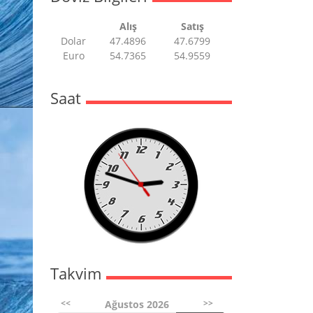
Alış
Satış
Dolar
47.4896
47.6799
Euro
54.7365
54.9559
Saat
Takvim
<<
>>
Ağustos 2026