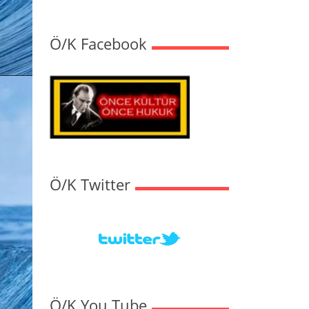
Ö/K Facebook
Ö/K Twitter
Ö/K You Tube