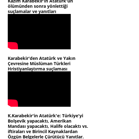
Kazım Karabekir'in Atatürk'ün
ölümünden sonra yönlettiği
suçlamalar ve yanıtları
Karabekir'den Atatürk ve Yakın
Çevresine Müslüman Türkleri
Hristiyanlaştırma suçlaması
K.Karabekir'in Atatürk'e: Türkiye'yi
Bolşevik yapacaktı, Amerikan
Mandası yapacaktı, Halife olacaktı vs.
iftiraları ve Birincil Kaynaklardan
Özgün Belgelerle Çürütücü Yanıtlar.