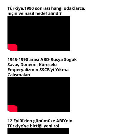
Türkiye,1990 sonrası hangi odaklarca,
niçin ve nasıl hedef alındı?
1945-1990 arası ABD-Rusya Soğuk
Savaş Dönemi; Küreselci
Emperyalizmin SSCB’yi Yıkma
Çalışmaları
12 Eylül’den günümüze ABD’nin
Türkiye’ye biçtiği yeni rol