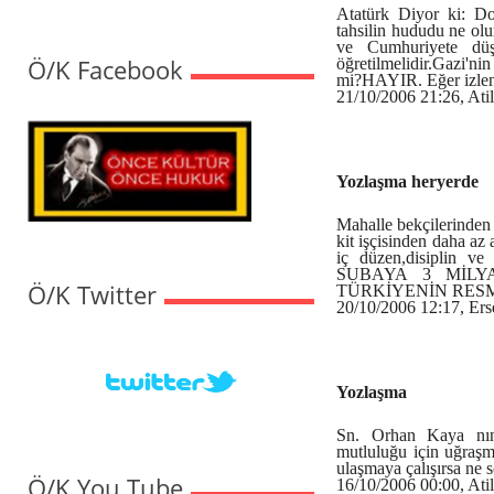
Atatürk Diyor ki: Do
tahsilin hududu ne ol
ve Cumhuriyete düşm
Ö/K Facebook
öğretilmelidir.Gazi'ni
mi?HAYIR. Eğer izlenm
21/10/2006 21:26, Ati
Yozlaşma heryerde
Mahalle bekçilerinden 
kit işçisinden daha az
iç düzen,disiplin 
SUBAYA 3 MİLY
Ö/K Twitter
TÜRKİYENİN RES
20/10/2006 12:17, Ers
Yozlaşma
Sn. Orhan Kaya nın b
mutluluğu için uğraşma
ulaşmaya çalışırsa ne 
Ö/K You Tube
16/10/2006 00:00, Atil