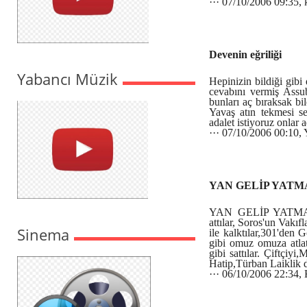
··· 07/10/2006 09:35,
Devenin eğriliği
Yabancı Müzik
Hepinizin bildiği gib
cevabını vermiş Assuba
bunları aç bıraksak bi
Yavaş atın tekmesi se
adalet istiyoruz onlar
··· 07/10/2006 00:10,
YAN GELİP YATM
YAN GELİP YATMAK Y
attılar, Soros'un Vakıf
Sinema
ile kalktılar,301'den G
gibi omuz omuza atlat
gibi sattılar. Çiftçiyi
Hatip,Türban Laiklik de
··· 06/10/2006 22:34