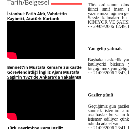
Tarih/Belgesel
Türk ordusunun olma
ikinci sınıf insan 
İstanbul: Fatih Aldı, Vahdettin
yazmamıza rağmen gene
Sessiz kalmaları bu
Kaybetti, Atatürk Kurtardı
KINIYOR VE ŞAH
··· 29/09/2006 12:49,
Yan gelip yatmak
Başbakan askerlik ya
katılıyorki bizlerin
Bennett'in Mustafa Kemal'e Suikastle
birçoğumuz yan gelip 
Görevlendirdiği İngiliz Ajanı Mustafa
··· 21/09/2006 23:43,
Sagir'in 1921'de Ankara'da Yakalanışı
Gaziler günü
Geçtiğimiz gün gaziler
sunmak isterdim am
assubaylar bu vatan i
istismar ediliyor çün
adında adalet var
Türk Devrimi'ne Karşı İngiliz
··· 21/09/2006 23:41,