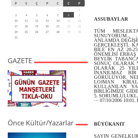
P
S
Ç
P
C
C
P
1
2
3
4
5
6
7
8
9
ASSUBAYLAR
10
11
12
13
14
15
16
17
18
19
20
21
22
23
TÜM MESLEKTA
24
25
26
27
28
29
30
SUNUYORUM...
31
ANLAMDA DEĞİŞEN
GERÇEKLEŞTİ. K
BİLE EN AZ 20-2
ÖNEMLİSİ ERBAŞ 
GAZETE
BEYLİK TABANCA
SONUÇ OLARAK Y
OLARAK 25 YIL
İNANILMAZ BİR
GÖRÜLÜYOR. NEDİ
LOJMAN KİRAL
KULLANILAN YA
BİRLİĞİMİZE GİD
5. SORUMLULUKL
··· 07/10/2006 10:
Önce Kültür/Yazarlar
BÜYÜKANIT
SAYIN GENELKUR