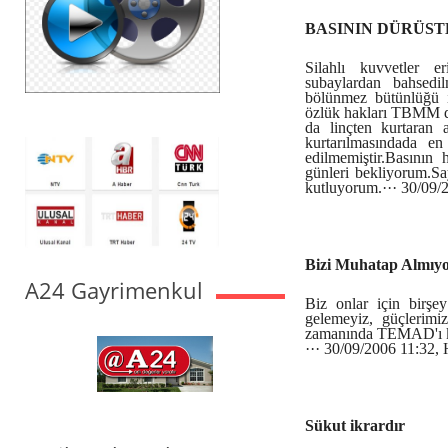
BASININ DÜRÜS
Silahlı kuvvetler e
subaylardan bahsedil
bölünmez bütünlüğü i
özlük hakları TBMM de
da linçten kurtaran 
kurtarılmasındada e
edilmemiştir.Basının 
günleri bekliyorum.Sa
kutluyorum.
··· 30/09
Bizi Muhatap Almıyo
A24 Gayrimenkul
Biz onlar için birşey
gelemeyiz, güçlerimizi
zamanında TEMAD'ı kon
··· 30/09/2006 11:32,
Sükut ikrardır