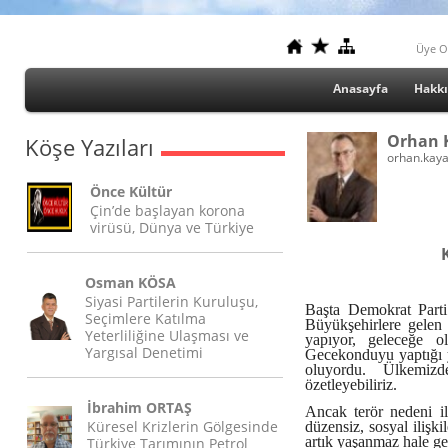
Üye O
Anasayfa
Hakk
Orhan 
Köşe Yazıları
orhan.kay
Önce Kültür
Çin’de başlayan korona
virüsü, Dünya ve Türkiye
Osman KÖSA
Siyasi Partilerin Kuruluşu,
Başta Demokrat Parti’
Seçimlere Katılma
Büyükşehirlere gelen 
Yeterliliğine Ulaşması ve
yapıyor, geleceğe o
Yargısal Denetimi
Gecekonduyu yaptığı y
oluyordu. Ülkemizd
özetleyebiliriz.
İbrahim ORTAŞ
Ancak terör nedeni il
Küresel Krizlerin Gölgesinde
düzensiz, sosyal iliş
artık yaşanmaz hale get
Türkiye Tarımının Petrol