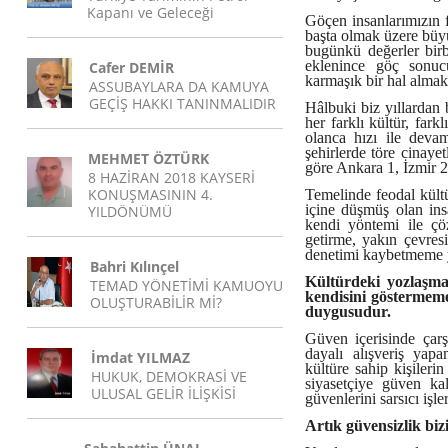
Kapanı ve Geleceği
Göçen insanlarımızın 
başta olmak üzere büyü
bugünkü değerler birb
eklenince göç sonu
Cafer DEMİR
karmaşık bir hal almakt
ASSUBAYLARA DA KAMUYA
GEÇİŞ HAKKI TANINMALIDIR
Hâlbuki biz yıllardan b
her farklı kültür, far
olanca hızı ile deva
şehirlerde töre cinayet
MEHMET ÖZTÜRK
göre Ankara 1, İzmir 2
8 HAZİRAN 2018 KAYSERİ
KONUŞMASININ 4.
Temelinde feodal kült
içine düşmüş olan ins
YILDÖNÜMÜ
kendi yöntemi ile çö
getirme, yakın çevres
denetimi kaybetmeme
Bahri Kılınçel
Kültürdeki yozlaşma 
TEMAD YÖNETİMİ KAMUOYU
kendisini göstermemek
OLUŞTURABİLİR Mİ?
duygusudur.
Güven içerisinde çarş
dayalı alışveriş ya
İmdat YILMAZ
kültüre sahip kişilerin
HUKUK, DEMOKRASİ VE
siyasetçiye güven kal
ULUSAL GELİR İLİŞKİSİ
güvenlerini sarsıcı işle
Artık güvensizlik b