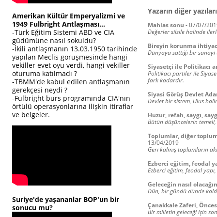
Yazarın diğer yazıları
Amerikan Kültür Emperyalizmi ve
1949 Fulbright Antlaşması...
Mahlas sonu
-
07/07/201
-Türk Eğitim Sistemi ABD ve CIA
Değerler silsile halinde ile
güdümüne nasıl sokuldu?
Bireyin korunma ihtiyac
-İkili antlaşmanın 13.03.1950 tarihinde
Dünyaya sattığı bir sanayi
yapılan Meclis görüşmesinde hangi
vekiller evet oyu verdi, hangi vekiller
Siyasetçi ile Politikacı 
oturuma katılmadı ?
Politikacı partiler ile Siyas
fark kadardır.
-TBMM'de kabul edilen antlaşmanın
gerekçesi neydi ?
Siyasi Görüş Devlet Ad
-Fulbright burs programında CIA'nın
Devlet bir sistem, Ulus hali
örtülü operasyonlarına ilişkin itiraflar
ve belgeler.
Huzur, refah, saygı, sayg
Bütün düşüncelerin temeli,
Toplumlar, diğer toplumla
13/04/2019
Geri kalmış toplumların akıl
Ezberci eğitim, feodal y
Ezberci eğitim, feodal yapı
Geleceğin nasıl olacağı
Dün, bir gündü dünde kaldı
Suriye'de yaşananlar BOP'un bir
Çanakkale Zaferi, Önces
sonucu mu?
Bir milletin geleceği için