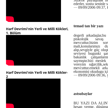
Sizlerle paylaşmak i
ederler, sonra seninle
··· 09/09/2006 09:37,
temad tan bir yazı
Harf Devrimi'nin Yerli ve Milli Kökleri,
1. Bölüm
degerli arkadaşlar,bu
piskolojik savaş 
mevcuttur.bizim so
mali,konularımızı 
alıp,sevgiyle güç oluş
seviyesi bugunki şart
bakanlık çalışanla
saymıştır.bizi mesle
vereyim sığırcilik,s
mevcuttur.emekli ark
ekonomisi okudugu içi
Harf Devrimi'nin Yerli ve Milli Kökler-
··· 09/09/2006 09:36, 
2
astsubaylar
BU YAZI DA ALINTID
hesap verme, düşünse