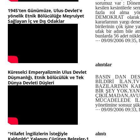
sorumuz var : Dönemi
kesilen kesintilerle s
1945'ten Günümüze, Ulus-Devlet'e
fazla rol alma yön
yönelik Etnik Bölücülüğe Meşruiyet
DEMOKRAT olarak b
Sağlayan İç ve Dış Odaklar
kararlarının yargı de
birilerinin çok işin
ufak bir adım bile at
bunlarda 56 adet nükle
··· 09/09/2006 09:35, b
alıntılar
Küreselci Emperyalizmin Ulus Devlet
BASIN DAN DES
Düşmanlığı, Etnik bölücülük ve Tek
BİLDİRİ İLAN,
Dünya Devleti Düşleri
BAZILARININ KA
BİR ŞEY YOK.YA
ÇIKILMADAN,AVU
MÜCADELEDE İLE
yönetimine sonsuz şük
··· 09/09/2006 09:33,
"Hilafet İngilizlerin İsteğiyle
alıntı
Kaldırıldı" Yalanını Çürüten Belgeler-1