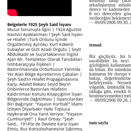
kendiniz sahip çıka
arkadaşlarımız astsub
derece ve kademeden b
8 nci dereceden gör
verileceğini beklemeyi
··· 09/09/2006 09:30
Belgelerle 1925 Şeyh Said İsyanı
Musul Sorunuyla İlgisi | 1924 Ağustos
Nasturi Ayaklanması l Şeyh Said İsyanı
ve Hilafet |Türk Ordusu İçinde
Örgütlenmiş Ayrılıkçı Kürt Kökenli
temad
Subaylar ve Gizli Azadi Örgütü | Seyit
Abdülkadir ve Suçortaklarının İngiliz
Biz güçlüyüz, biz ha
Ajan Mr. Templeton Olarak Tanıdıkları
sayabilirler bu neyi
İstihbaratçıyla İlişkileri |
gözlüğünü kullanmamak
Bastırılmasında Ordumuzun Yanında
da bilsin. Bu mümkün d
Yer Alan Bölge Aşiretlerinin Çabaları |
katmanın bir duruşu ve
bakışı, değerlendirm
Şeyh Said'in Hilafet Propagandasına
belirleyenim. Nesne
Karşı, Adalet Bakanı Seyid Bey'in
yılgınlık, ümitsizlik 
Onbinlerce Bastırılan Hilafetin
olduğu gibi, emekli 
Kaldırılması Konulu Kitapçığının İsyan
benimseyemedim) melek
Bölgesinde Dağıtılması | İsyancılardan
··· 09/09/2006 09:28, 
Biri Bağırıyor: "Yaşasın Kürtlük!" İdamı
İzleyen Diyarbakır Halkı Topluca
Haykırarak Ona Yanıt Veriyor: "Yaşasın
Cumhuriyet!" | Rauf Orbay: "Şeyh
tam sayfa
Said,.. 1914'te de Devlete Karşı İsyan
Etmiş, Rus Konsoloshanesine Sığınmış,