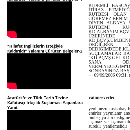
KIDEMLİ BAŞÇA
İTİRAZ ETMEDİ
RÜTBESİ OLAN 
GÖREMEZ.BENİM
DİYEN ALBAYA !
RÜTBEMİ KÜÇ
KD.ALBAYIM.B
ÜZERİNEDE
KD.BÇVŞ.UM.B
DEĞİL,BEN 
"Hilafet İngilizlerin İsteğiyle
DEDİĞİMDEDE,KL
Kaldırıldı" Yalanını Çürüten Belgeler-2
SUÇLAMALAR BAŞ
''KD.BÇVŞ.GEL.
SANA ODA
VERMİYECEĞİM'
SONRASINDA BAŞ
··· 09/09/2006 09:31, 
Atatürk'e ve Türk Tarih Tezine
vatanseverler
Kafatasçı Irkçılık Suçlaması Yapanlara
Yanıt
yeni mezun astsubay Kd.
emirler yayınlanır a
binbaşıya abi dediğin
taşımaz ve taşımamalıd
sürekli yenilemelidir 