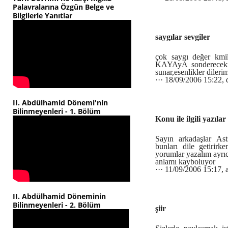
Palavralarına Özgün Belge ve
Bilgilerle Yanıtlar
saygılar sevgiler
çok saygı değer kmil
KAYAyA sonderecekıym
sunar,esenlikler dileri
··· 18/09/2006 15:22,
II. Abdülhamid Dönemi'nin
Bilinmeyenleri - 1. Bölüm
Konu ile ilgili yazıla
Sayın arkadaşlar Ast
bunları dile getirir
yorumlar yazalım ayrı
anlamı kayboluyor
··· 11/09/2006 15:17, 
II. Abdülhamid Döneminin
Bilinmeyenleri - 2. Bölüm
şiir