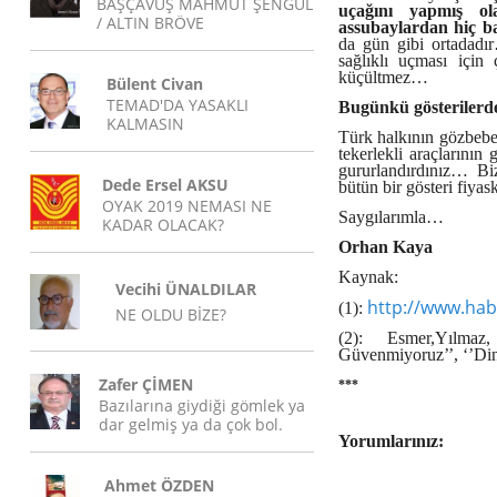
BAŞÇAVUŞ MAHMUT ŞENGÜL
uçağını yapmış o
/ ALTIN BRÖVE
assubaylardan hiç b
da gün gibi ortadadır
sağlıklı uçması için
küçültmez…
Bülent Civan
TEMAD'DA YASAKLI
Bugünkü gösterilerd
KALMASIN
Türk halkının gözbebeğ
tekerlekli araçlarının 
gururlandırdınız… Biz
Dede Ersel AKSU
bütün bir gösteri fiya
OYAK 2019 NEMASI NE
Saygılarımla…
KADAR OLACAK?
Orhan Kaya
Kaynak:
Vecihi ÜNALDILAR
http://www.hab
(1):
NE OLDU BİZE?
(2): Esmer,Yılmaz
Güvenmiyoruz’’, ‘’Dini
Zafer ÇİMEN
***
Bazılarına giydiği gömlek ya
dar gelmiş ya da çok bol.
Yorumlarınız:
Ahmet ÖZDEN