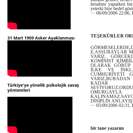
hesabını yaparken biz
yeterki bize hedef göst
··· 06/09/2006 22:0
TEŞEKÜRLER OR
31 Mart 1909 Asker Ayaklanması
GÖRMESELERDE,
E.ASSUBAYLAR M
VARIZ. GÖRCEKL
KOMİNİST KİMBİ
OLARAK GÖRÜP 
İLKE VE İNKLA
CUMHURİYETİ 
VARIZ,BURADAN
KADAR SA
Türkiye'ye yönelik psikolojik savaş
SEVİYORUZ,ORD
yöntemleri
OMURGAY
KALINAMAZ.SAY
DİSİPLİN ANLAYI
··· 05/09/2006 02:3
bir tane yazarım