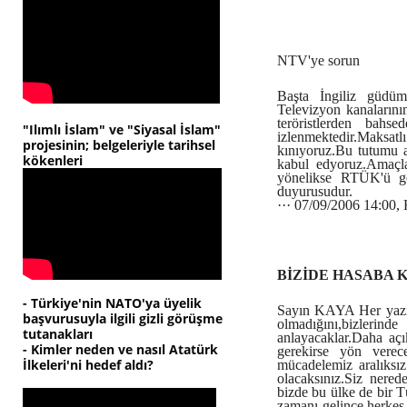
NTV'ye sorun
Başta İngiliz güdü
Televizyon kanaların
teröristlerden bahs
"Ilımlı İslam" ve "Siyasal İslam"
izlenmektedir.Maks
projesinin; belgeleriyle tarihsel
kınıyoruz.Bu tutumu a
kökenleri
kabul edyoruz.Amaçla
yönelikse RTÜK'ü g
duyurusudur.
··· 07/09/2006 14:0
BİZİDE HASABA 
- Türkiye'nin NATO'ya üyelik
Sayın KAYA Her yazını
başvurusuyla ilgili gizli görüşme
olmadığını,bizleri
tutanakları
anlayacaklar.Daha açı
- Kimler neden ve nasıl Atatürk
gerekirse yön vere
İlkeleri'ni hedef aldı?
mücadelemiz aralıksız
olacaksınız.Siz nered
bizde bu ülke de bir T
zamanı gelince herkes 