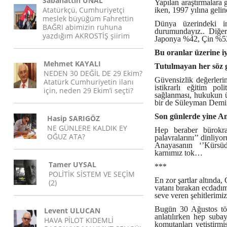
Sabahattin ÜNAL
Yapılan araştırmalara 
Atatürkçü, Cumhuriyetçi
iken, 1997 yılına geli
meslek büyüğüm Fahrettin
Dünya üzerindeki in
BAĞRI abimizin ruhuna
durumundayız.. Diğe
yazdığım AKROSTİŞ şiirim
Japonya %42, Çin %52,
Bu oranlar üzerine i
Mehmet KAYALI
Tutulmayan her söz g
NEDEN 30 DEĞİL DE 29 Ekim?
Güvensizlik değerleri
Atatürk Cumhuriyetin ilanı
istikrarlı eğitim pol
için, neden 29 Ekim’i seçti?
sağlanması, hukukun ü
bir de Süleyman Demire
Son günlerde yine An
Hasip SARIGÖZ
NE GÜNLERE KALDIK EY
Hep beraber bürokrat
OĞUZ ATA?
palavralarını’’ dinliy
Anayasanın ‘’Kürsüd
karnımız tok…
Tamer UYSAL
***
POLİTİK SİSTEM VE SEÇİM
En zor şartlar altında
(2)
vatanı bırakan ecdadım
seve veren şehitlerimi
Bugün 30 Ağustos töre
Levent ULUCAN
anlatılırken hep suba
HAVA PİLOT KIDEMLİ
komutanları yetiştirmiş