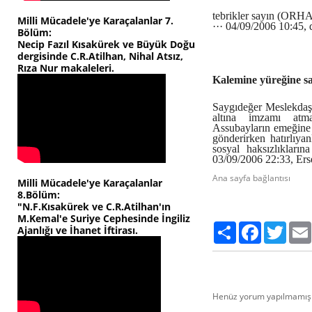
tebrikler sayın (OR
Milli Mücadele'ye Karaçalanlar 7.
··· 04/09/2006 10:45,
Bölüm:
Necip Fazıl Kısakürek ve Büyük Doğu
dergisinde C.R.Atilhan, Nihal Atsız,
Rıza Nur makaleleri.
Kalemine yüreğine sa
Saygıdeğer Meslekdaş
altına imzamı atma
Assubayların emeğine
gönderirken hatırlıy
sosyal haksızlıkları
03/09/2006 22:33, Ers
Ana sayfa bağlantısı
Milli Mücadele'ye Karaçalanlar
8.Bölüm:
"N.F.Kısakürek ve C.R.Atilhan'ın
M.Kemal'e Suriye Cephesinde İngiliz
Paylaş
Facebook
Twitte
Ajanlığı ve İhanet İftirası.
Henüz yorum yapılmamış.