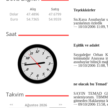
Alış
Satış
Teşekkkürler
Dolar
47.4896
47.6799
Euro
54.7365
54.9559
Sn.Kaya Assubaylar s
yazılarınızı özledik
··· 10/10/2006 11:09, 
Saat
Eşitlik ve adalet
Saygıdeğer Orhan K
teminatıdır Anayasa im
assubaylar bilinçli ma
··· 10/10/2006 11:08,
ne olacak bu Temad' 
Takvim
SAYIN TEMAD GENE
sesleniyorum. TBM
gitmeden Haklarımız 
··· 09/10/2006 15:58, 
<<
>>
Ağustos 2026