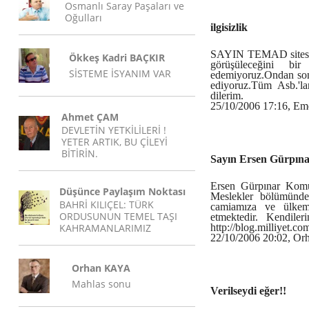
Osmanlı Saray Paşaları ve
Oğulları
ilgisizlik
SAYIN TEMAD sitesind
Ökkeş Kadri BAÇKIR
görüşüleceğini bi
SİSTEME İSYANIM VAR
edemiyoruz.Ondan son
ediyoruz.Tüm Asb.'la
dilerim.
25/10/2006 17:16, Em
Ahmet ÇAM
DEVLETİN YETKİLİLERİ !
YETER ARTIK, BU ÇİLEYİ
BİTİRİN.
Sayın Ersen Gürpın
Ersen Gürpınar Komut
Düşünce Paylaşım Noktası
Meslekler bölümünde
BAHRİ KILIÇEL: TÜRK
camiamıza ve ülkemi
ORDUSUNUN TEMEL TAŞI
etmektedir. Kendiler
KAHRAMANLARIMIZ
http://blog.milliyet.
22/10/2006 20:02, Or
Orhan KAYA
Mahlas sonu
Verilseydi eğer!!