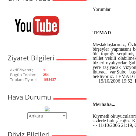
Yorumlar
TEMAD
Meslaktaşlarımız; Öz
birşeyler yapmasını b
ölü toprağı serpilmi
Ziyaret Bilgileri
millet vekili olabilmek
bizleri oyalıyorlar. Ş
yere taşıyacak vizyon
Aktif Ziyaretçi
1
ihtiyacı var.Şube b
Bugün Toplam
254
bekliyoruz. TEMAD ın 
Toplam Ziyaret
1688637
··· 15/10/2006 19:52,
Hava Durumu
Merhaba...
Kıymetli okuyucularım 
sizlerle buluşacağız. K
··· 11/10/2006 21:19,
Döviz Bilgileri