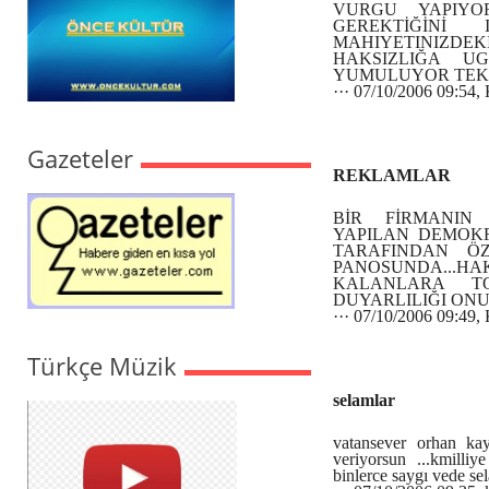
VURGU YAPIYO
GEREKTİĞİNİ 
MAHIYETINIZDE
HAKSIZLIĞA U
YUMULUYOR TEK 
··· 07/10/2006 09:
Gazeteler
REKLAMLAR
BİR FİRMANIN
YAPILAN DEMOKR
TARAFINDAN ÖZ
PANOSUNDA...
KALANLARA TO
DUYARLILIĞI ONU
··· 07/10/2006 09:
Türkçe Müzik
selamlar
vatansever orhan kay
veriyorsun ...kmilliy
binlerce saygı vede se