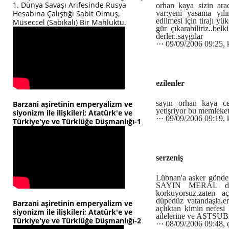
1. Dünya Savaşı Arifesinde Rusya
orhan kaya sizin ara
Hesabına Çalıştığı Sabit Olmuş,
var:yeni yasama yılı
edilmesi için tirajı y
Müseccel (Sabıkalı) Bir Mahluktu.
gür çıkarabiliriz..bel
derler..saygılar
··· 09/09/2006 09:25,
ezilenler
sayın orhan kaya ce
Barzani aşiretinin emperyalizm ve
yetişriyor bu memleket
siyonizm ile ilişkileri; Atatürk'e ve
··· 09/09/2006 09:19,
Türkiye'ye ve Türklüğe Düşmanlığı-1
serzeniş
Lübnan'a asker gönde
SAYIN MERAL diğe
korkuyorsuz.zaten aç
düpedüz vatandaşla,e
Barzani aşiretinin emperyalizm ve
açlıktan kimin nefesi
siyonizm ile ilişkileri; Atatürk'e ve
ailelerine ve ASTSUBA
Türkiye'ye ve Türklüğe Düşmanlığı-2
··· 08/09/2006 09:48, 