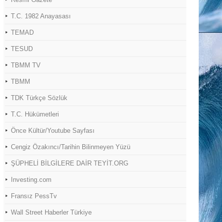
T.C. 1982 Anayasası
TEMAD
TESUD
TBMM TV
TBMM
TDK Türkçe Sözlük
T.C. Hükümetleri
Önce Kültür/Youtube Sayfası
Cengiz Özakıncı/Tarihin Bilinmeyen Yüzü
ŞÜPHELİ BİLGİLERE DAİR TEYİT.ORG
Investing.com
Fransız PessTv
Wall Street Haberler Türkiye