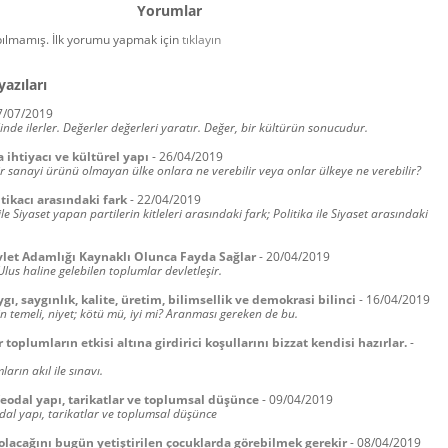
Yorumlar
ılmamış. İlk yorumu yapmak için
tıklayın
yazıları
7/07/2019
linde ilerler. Değerler değerleri yaratır. Değer, bir kültürün sonucudur.
ihtiyacı ve kültürel yapı
-
26/04/2019
r sanayi ürünü olmayan ülke onlara ne verebilir veya onlar ülkeye ne verebilir?
itikacı arasındaki fark
-
22/04/2019
 ile Siyaset yapan partilerin kitleleri arasındaki fark; Politika ile Siyaset arasındaki
vlet Adamlığı Kaynaklı Olunca Fayda Sağlar
-
20/04/2019
Ulus haline gelebilen toplumlar devletleşir.
ygı, saygınlık, kalite, üretim, bilimsellik ve demokrasi bilinci
-
16/04/2019
 temeli, niyet; kötü mü, iyi mi? Aranması gereken de bu.
 toplumların etkisi altına girdirici koşullarını bizzat kendisi hazırlar.
-
arın akıl ile sınavı.
feodal yapı, tarikatlar ve toplumsal düşünce
-
09/04/2019
odal yapı, tarikatlar ve toplumsal düşünce
olacağını bugün yetiştirilen çocuklarda görebilmek gerekir
-
08/04/2019