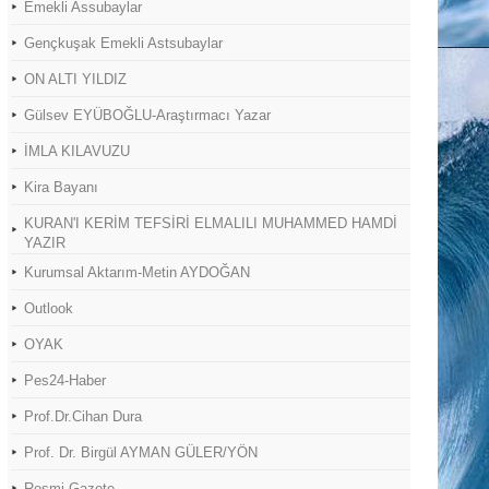
Emekli Assubaylar
Gençkuşak Emekli Astsubaylar
ON ALTI YILDIZ
Gülsev EYÜBOĞLU-Araştırmacı Yazar
İMLA KILAVUZU
Kira Bayanı
KURAN'I KERİM TEFSİRİ ELMALILI MUHAMMED HAMDİ
YAZIR
Kurumsal Aktarım-Metin AYDOĞAN
Outlook
OYAK
Pes24-Haber
Prof.Dr.Cihan Dura
Prof. Dr. Birgül AYMAN GÜLER/YÖN
Resmi Gazete