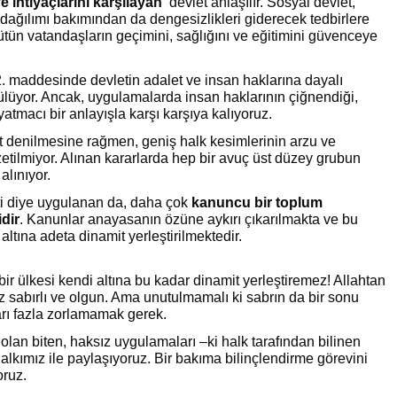
e ihtiyaçlarını karşılayan’
devlet anlaşılır. Sosyal devlet,
r dağılımı bakımından da dengesizlikleri giderecek tedbirlere
ütün vatandaşların geçimini, sağlığını ve eğitimini güvenceye
 maddesinde devletin adalet ve insan haklarına dayalı
lüyor. Ancak, uygulamalarda insan haklarının çiğnendiği,
atmacı bir anlayışla karşı karşıya kalıyoruz.
 denilmesine rağmen, geniş halk kesimlerinin arzu ve
özetilmiyor. Alınan kararlarda hep bir avuç üst düzey grubun
alınıyor.
i diye uygulanan da, daha çok
kanuncu bir toplum
dir
. Kanunlar anayasanın özüne aykırı çıkarılmakta ve bu
 altına adeta dinamit yerleştirilmektedir.
ir ülkesi kendi altına bu kadar dinamit yerleştiremez! Allahtan
ız sabırlı ve olgun. Ama unutulmamalı ki sabrın da bir sonu
ları fazla zorlamamak gerek.
 olan biten, haksız uygulamaları –ki halk tarafından bilinen
halkımız ile paylaşıyoruz. Bir bakıma bilinçlendirme görevini
oruz.