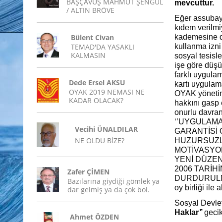
BAŞÇAVUŞ MAHMUT ŞENGÜL
mevcuttur.
/ ALTIN BRÖVE
Eğer assubayı
kıdem verilmi
Bülent Civan
kademesine d
TEMAD'DA YASAKLI
kullanma izn
KALMASIN
sosyal tesisl
işe göre düşü
farklı uygula
Dede Ersel AKSU
kartı uygulama
OYAK 2019 NEMASI NE
OYAK yönetim
KADAR OLACAK?
hakkını gasp
onurlu davran
‘’UYGULAMA
Vecihi ÜNALDILAR
GARANTİSİ 
NE OLDU BİZE?
HUZURSUZL
MOTİVASYO
YENİ DÜZEN
2006 TARİH
Zafer ÇİMEN
DURDURULMASI
Bazılarına giydiği gömlek ya
oy birliği ile
dar gelmiş ya da çok bol.
Sosyal Devle
Haklar’’
geci
Ahmet ÖZDEN