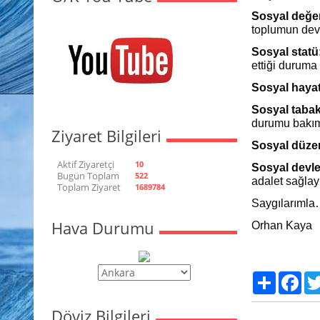
Sosyal değer
toplumun deva
Sosyal statü
ettiği duruma 
Sosyal hayat
Sosyal tabak
durumu bakıml
Ziyaret Bilgileri
Sosyal düze
Aktif Ziyaretçi
10
Sosyal devle
Bugün Toplam
522
adalet sağlay
Toplam Ziyaret
1689784
Saygılarıml
Hava Durumu
Orhan Kaya
Paylaş
Fac
Döviz Bilgileri