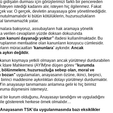
ü gidişatın durması için görüşlerimizi farklı bir pencereden
steyen istediği kadarını alır, isteyen hiç ilgilenmez. Fakat
rçek var. O gerçek, devletin anayasaya göre yönetilmediğidir.
nutulmamalıdır ki bütün kötülüklerin, huzursuzlukların
al tanımamazlık yatar.
malara bakıyoruz, assubayların hak aramaya yönelik
na verilen cevapların yüzde doksan dokuzunda
ızın kanuni dayanağı yoktur’’
ifadesi kullanılmaktadır. Bu
ruplarının menfaatine olan kanunların koruyucu cümlesidir.
ların müracaatları
‘kanunlara’
aykırıdır.
Ancak
aykırı değildir.
kanun koymaya yetkili olmayan ancak yürütmeyi durdurabilen
k İdare Mahkemesi (AYİM)ne düşen görev
‘’kurumda
e, bölünmelere, huzursuzluğa sebep olan, moral ve
 bozan’’
uygulamaları, anayasanın özüne, ikinci, beşinci,
birinci maddesine aykırılıktan dolayı yürütmeyi durdurmaktır.
M’in anayasayı tanımaması anlamına gelir ki hiç birimiz
uruma düşmesini istemeyiz.
 bir kurum olduğunu, Anayasayı tanıdığını ve uyguladığını
ile göstererek herkese örnek olmalıdır…
, Anayasanın TSK’da uygulanmasında bazı eksiklikler