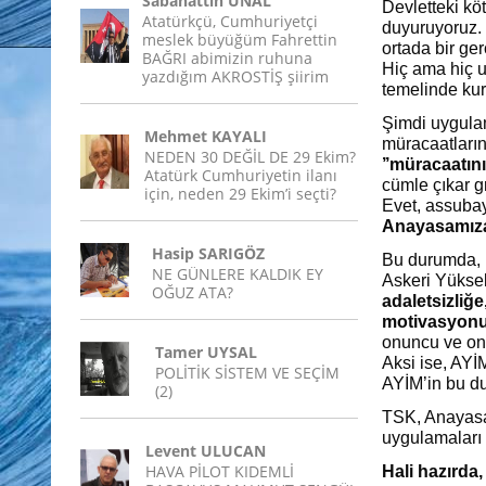
Sabahattin ÜNAL
Devletteki köt
Atatürkçü, Cumhuriyetçi
duyuruyoruz. İ
meslek büyüğüm Fahrettin
ortada bir ge
BAĞRI abimizin ruhuna
Hiç ama hiç u
yazdığım AKROSTİŞ şiirim
temelinde kur
Şimdi uygula
Mehmet KAYALI
müracaatları
NEDEN 30 DEĞİL DE 29 Ekim?
’’müracaatın
Atatürk Cumhuriyetin ilanı
cümle çıkar g
için, neden 29 Ekim’i seçti?
Evet, assubay
Anayasamıza 
Hasip SARIGÖZ
Bu durumda, 
NE GÜNLERE KALDIK EY
Askeri Yükse
OĞUZ ATA?
adaletsizliğ
motivasyonu
onuncu ve on 
Tamer UYSAL
Aksi ise, AYİ
POLİTİK SİSTEM VE SEÇİM
AYİM’in bu d
(2)
TSK, Anayasal
uygulamaları 
Levent ULUCAN
HAVA PİLOT KIDEMLİ
Hali hazırda