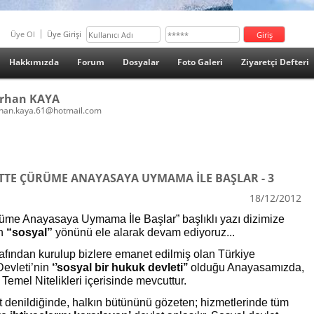
Üye Ol
Üye Girişi
Hakkımızda
Forum
Dosyalar
Foto Galeri
Ziyaretçi Defteri
rhan KAYA
han.kaya.61@hotmail.com
TTE ÇÜRÜME ANAYASAYA UYMAMA İLE BAŞLAR - 3
18/12/2012
üme Anayasaya Uymama İle Başlar” başlıklı yazı dizimize
ın
“sosyal”
yönünü ele alarak devam ediyoruz...
fından kurulup bizlere emanet edilmiş olan Türkiye
Devleti’nin
‘’sosyal bir hukuk devleti’’
olduğu Anayasamızda,
Temel Nitelikleri içerisinde mevcuttur.
 denildiğinde, halkın bütününü gözeten; hizmetlerinde tüm