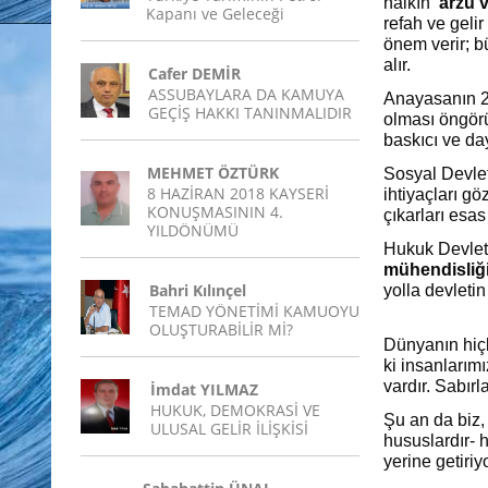
halkın
‘arzu v
Kapanı ve Geleceği
refah ve geli
önem verir; b
alır.
Cafer DEMİR
ASSUBAYLARA DA KAMUYA
Anayasanın 2.
GEÇİŞ HAKKI TANINMALIDIR
olması öngörü
baskıcı ve day
MEHMET ÖZTÜRK
Sosyal Devlet
8 HAZİRAN 2018 KAYSERİ
ihtiyaçları g
KONUŞMASININ 4.
çıkarları esas 
YILDÖNÜMÜ
Hukuk Devlet
mühendisliği
Bahri Kılınçel
yolla devletin
TEMAD YÖNETİMİ KAMUOYU
OLUŞTURABİLİR Mİ?
Dünyanın hiçb
ki insanlarım
vardır. Sabır
İmdat YILMAZ
HUKUK, DEMOKRASİ VE
Şu an da biz,
ULUSAL GELİR İLİŞKİSİ
hususlardır- 
yerine getiriy