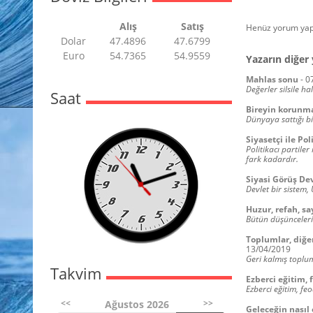
Alış
Satış
Henüz yorum yap
Dolar
47.4896
47.6799
Euro
54.7365
54.9559
Yazarın diğer 
Mahlas sonu
-
0
Değerler silsile ha
Saat
Bireyin korunma 
Dünyaya sattığı bi
Siyasetçi ile Pol
Politikacı partiler
fark kadardır.
Siyasi Görüş De
Devlet bir sistem, 
Huzur, refah, sa
Bütün düşüncelerin
Toplumlar, diğer
13/04/2019
Geri kalmış topluml
Takvim
Ezberci eğitim, 
Ezberci eğitim, fe
<<
>>
Ağustos 2026
Geleceğin nasıl 