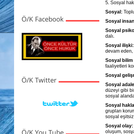
5. Sosyal hak
Sosyal:
Toplu
Ö/K Facebook
Sosyal insan
Sosyal psikol
dalı.
Sosyal ilişki:
devam eden, a
Sosyal bilim 
faaliyetleri 
Sosyal geliş
Ö/K Twitter
Sosyal adale
düzeyi gibi bi
sosyal aland
Sosyal hakla
grupları koru
sosyal eşitsizl
Sosyal olay:
Ö/K You Tube
oluşum, sosya