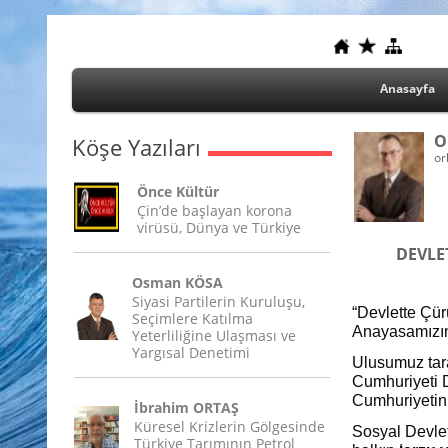
Anasayfa
O
Köşe Yazıları
or
Önce Kültür
Çin’de başlayan korona
virüsü, Dünya ve Türkiye
DEVLE
Osman KÖSA
Siyasi Partilerin Kuruluşu,
“Devlette Çür
Seçimlere Katılma
Anayasamız
Yeterliliğine Ulaşması ve
Yargısal Denetimi
Ulusumuz tara
Cumhuriyeti 
Cumhuriyetin 
İbrahim ORTAŞ
Küresel Krizlerin Gölgesinde
Sosyal Devlet
Türkiye Tarımının Petrol