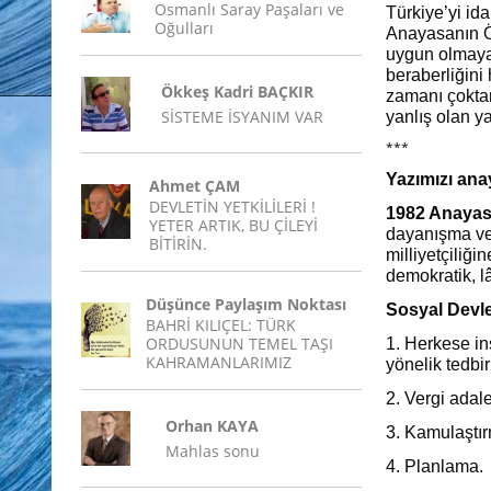
Osmanlı Saray Paşaları ve
Türkiye’yi id
Oğulları
Anayasanın Ö
uygun olmayan
beraberliğini
Ökkeş Kadri BAÇKIR
zamanı çoktan
SİSTEME İSYANIM VAR
yanlış olan ya
***
Yazımızı anay
Ahmet ÇAM
DEVLETİN YETKİLİLERİ !
1982 Anayas
YETER ARTIK, BU ÇİLEYİ
dayanışma ve 
BİTİRİN.
milliyetçiliği
demokratik, lâ
Düşünce Paylaşım Noktası
Sosyal Devle
BAHRİ KILIÇEL: TÜRK
ORDUSUNUN TEMEL TAŞI
1. Herkese in
KAHRAMANLARIMIZ
yönelik ted
2. Vergi adale
Orhan KAYA
3. Kamulaştır
Mahlas sonu
4. Planlama.