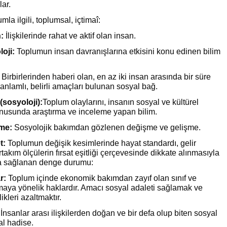
lar.
mla ilgili, toplumsal, içtimaî:
:
İlişkilerinde rahat ve aktif olan insan.
oji:
Toplumun insan davranışlarına etkisini konu edinen bilim
Birbirlerinden haberi olan, en az iki insan arasında bir süre
nlamlı, belirli amaçları bulunan sosyal bağ.
(sosyoloji):
Toplum olaylarını, insanın sosyal ve kültürel
konusunda araştırma ve inceleme yapan bilim.
me:
Sosyolojik bakımdan gözlenen değişme ve gelişme.
t:
Toplumun değişik kesimlerinde hayat standardı, gelir
rtakım ölçülerin fırsat eşitliği çerçevesinde dikkate alınmasıyla
a sağlanan denge durumu:
r:
Toplum içinde ekonomik bakımdan zayıf olan sınıf ve
maya yönelik haklardır. Amacı sosyal adaleti sağlamak ve
ikleri azaltmaktır.
İnsanlar arası ilişkilerden doğan ve bir defa olup biten sosyal
l hadise.