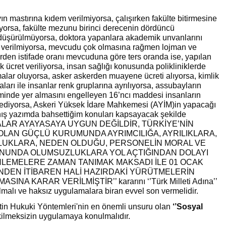
n mastırına kıdem verilmiyorsa, çalışırken fakülte bitirmesine
yorsa, fakülte mezunu birinci derecenin dördüncü
üşürülmüyorsa, doktora yapanlara akademik unvanlarını
i verilmiyorsa, mevcudu çok olmasına rağmen lojman ve
erden istifade oranı mevcuduna göre ters oranda ise, yapılan
k ücret veriliyorsa, insan sağlığı konusunda polikliniklerde
malar oluyorsa, asker askerden muayene ücreti alıyorsa, kimlik
ları ile insanlar renk gruplarına ayrılıyorsa, assubayların
inde yer almasını engelleyen 16’ncı maddesi insanların
 ediyorsa, Askeri Yüksek İdare Mahkemesi (AYİM)in yapacağı
ış yazımda bahsettiğim konuları kapsayacak şekilde
LAR AYAYASAYA UYGUN DEĞİLDİR, TÜRKİYE’NİN
OLAN GÜÇLÜ KURUMUNDA AYRIMCILIĞA, AYRILIKLARA,
UKLARA, NEDEN OLDUĞU, PERSONELİN MORAL VE
NUNDA OLUMSUZLUKLARA YOL AÇTIĞINDAN DOLAYI
LEMELERE ZAMAN TANIMAK MAKSADI İLE 01 OCAK
İNDEN İTİBAREN HALİ HAZIRDAKİ YÜRÜTMELERİN
NA KARAR VERİLMİŞTİR’’ kararını ‘’Türk Milleti Adına’’
 almalı ve haksız uygulamalara biran evvel son vermelidir.
tin Hukuki Yöntemleri'nin en önemli unsuru olan
‘’Sosyal
kilmeksizin uygulamaya konulmalıdır.