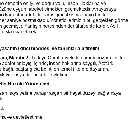
are etmenin en iyi ve doğru yolu, İnsan Haklarına ve
züne uygun hareket etmekten geçmektedir. Anayasaya
 kanunlar adeta bir virüs gibi ülke insanının birlik
 her saniye bozmaktadır. Yöneticilerimizin bu gerçekleri görme
 geçmiştir. Yanlışın neresinden dönülürse de kardır. Asıl
nlışta ısrar etmektir.
asanın ikinci maddesi ve tanımlarla bitirelim.
ası, Madde 2:
Türkiye Cumhuriyeti, toplumun huzuru, millî
adalet anlayışı içinde, insan haklarına saygılı, Atatürk
ne bağlı, başlangıçta belirtilen temel ilkelere dayanan,
ik ve sosyal bir hukuk Devletidir.
tin Hukuki Yöntemleri:
san haysiyetine yaraşır asgari bir hayat düzeyi sağlamaya
birler.
ti.
ma ve devletleştirme.