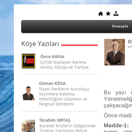
Anasayfa
O
Köşe Yazıları
or
Önce Kültür
Çin’de başlayan korona
virüsü, Dünya ve Türkiye
Osman KÖSA
Siyasi Partilerin Kuruluşu,
Bu yazı d
Seçimlere Katılma
Yönetmeliğ
Yeterliliğine Ulaşması ve
Yargısal Denetimi
çalışacağı
Önce madd
İbrahim ORTAŞ
Madde-1:
Y
Küresel Krizlerin Gölgesinde
Türkiye Tarımının Petrol
temin etm