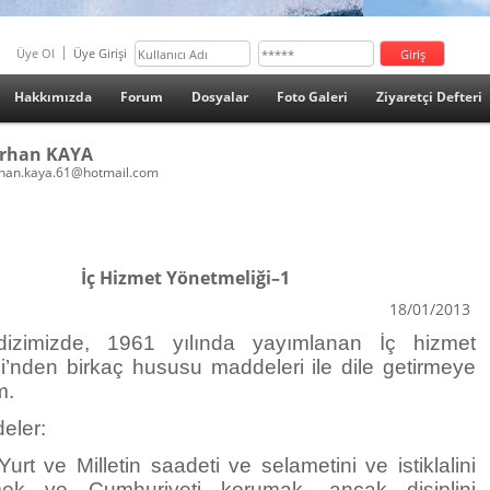
Üye Ol
Üye Girişi
Hakkımızda
Forum
Dosyalar
Foto Galeri
Ziyaretçi Defteri
rhan KAYA
han.kaya.61@hotmail.com
İç Hizmet Yönetmeliği–1
18/01/2013
izimizde, 1961 yılında yayımlanan İç hizmet
i’nden birkaç hususu maddeleri ile dile getirmeye
m.
eler:
urt ve Milletin saadeti ve selametini ve istiklalini
ek ve Cumhuriyeti korumak, ancak disiplini