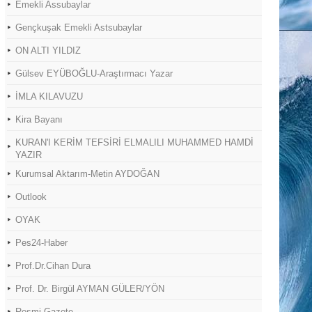
Emekli Assubaylar
Gençkuşak Emekli Astsubaylar
ON ALTI YILDIZ
Gülsev EYÜBOĞLU-Araştırmacı Yazar
İMLA KILAVUZU
Kira Bayanı
KURAN'I KERİM TEFSİRİ ELMALILI MUHAMMED HAMDİ
YAZIR
Kurumsal Aktarım-Metin AYDOĞAN
Outlook
OYAK
Pes24-Haber
Prof.Dr.Cihan Dura
Prof. Dr. Birgül AYMAN GÜLER/YÖN
Resmi Gazete