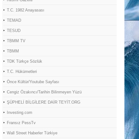
T.C. 1982 Anayasası
TEMAD
TESUD
TBMM TV
TBMM
TDK Türkçe Sözlük
T.C. Hükümetleri
Önce Kültür/Youtube Sayfası
Cengiz Özakıncı/Tarihin Bilinmeyen Yüzü
ŞÜPHELİ BİLGİLERE DAİR TEYİT.ORG
Investing.com
Fransız PessTv
Wall Street Haberler Türkiye