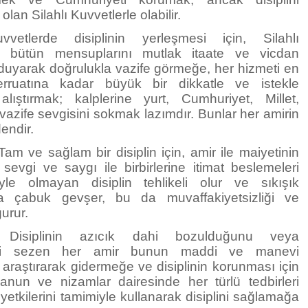
an Silahlı Kuvvetlerle olabilir.
uvvetlerde disiplinin yerleşmesi için, Silahlı
in bütün mensuplarını mutlak itaate ve vicdan
 duyarak doğrulukla vazife görmeğe, her hizmeti en
erruatına kadar büyük bir dikkatle ve istekle
ıştırmak; kalplerine yurt, Cumhuriyet, Millet,
azife sevgisini sokmak lazımdır. Bunlar her amirin
dendir.
am ve sağlam bir disiplin için, amir ile maiyetinin
”
sevgi ve saygı ile birbirlerine itimat beslemeleri
öyle olmayan disiplin tehlikeli olur ve sıkışık
a çabuk gevşer, bu da muvaffakiyetsizliği ve
ğurur.
Disiplinin azıcık dahi bozulduğunu veya
ini sezen her amir bunun maddi ve manevi
 araştırarak gidermeğe ve disiplinin korunması için
anun ve nizamlar dairesinde her türlü tedbirleri
etkilerini tamimiyle kullanarak disiplini sağlamağa