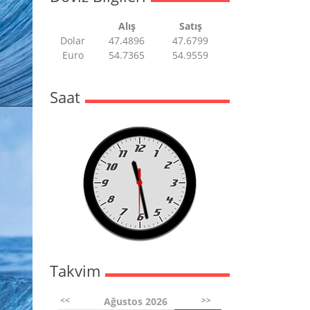
Alış
Satış
Dolar
47.4896
47.6799
Euro
54.7365
54.9559
Saat
Takvim
<<
>>
Ağustos 2026