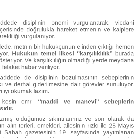
.
addede disiplinin önemi vurgulanarak, vicdani
içerisinde doğrulukla hareket etmenin ve kalplere
rekliliği vurgulanıyor.
dede, metnin bir hukukçunun elinden çıktığı hemen
ıyor.
Hukukun temel ilkesi
‘’karşılıklılık’’
burada
österiyor. Ve karşılıklılığın olmadığı yerde meydana
 felaket haber veriliyor.
ddede de disiplinin bozulmasının sebeplerinin
sı ve derhal giderilmesine dair görevler sunuluyor.
 iyi okumak lazım.
 kesin emri
‘’maddi ve manevi’’
sebeplerin
sıdır.
yazmış olduğumuz sıkıntılarımız ve son olarak da
n alın terleri, emekleri, ailesinin rızkı ile 25 Mayıs
li Sabah gazetesinin 19. sayfasında yayımlanan