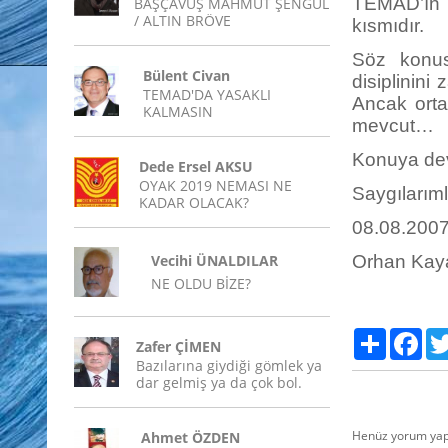
TEMAD’ın i
BAŞÇAVUŞ MAHMUT ŞENGÜL
/ ALTIN BRÖVE
kısmıdır.
Söz konus
Bülent Civan
disiplinini
TEMAD'DA YASAKLI
Ancak orta
KALMASIN
mevcut…
Konuya de
Dede Ersel AKSU
OYAK 2019 NEMASI NE
Saygıları
KADAR OLACAK?
08.08.200
Vecihi ÜNALDILAR
Orhan Kay
NE OLDU BİZE?
Paylaş
Fac
Zafer ÇİMEN
Bazılarına giydiği gömlek ya
dar gelmiş ya da çok bol.
Henüz yorum yap
Ahmet ÖZDEN