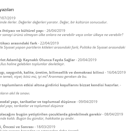
yazıları
7/07/2019
linde ilerler. Değerler değerleri yaratır. Değer, bir kültürün sonucudur.
ihtiyacı ve kültürel yapı
-
26/04/2019
r sanayi ürünü olmayan ülke onlara ne verebilir veya onlar ülkeye ne verebilir?
itikacı arasındaki fark
-
22/04/2019
 ile Siyaset yapan partilerin kitleleri arasındaki fark; Politika ile Siyaset arasındaki
vlet Adamlığı Kaynaklı Olunca Fayda Sağlar
-
20/04/2019
Ulus haline gelebilen toplumlar devletleşir.
ygı, saygınlık, kalite, üretim, bilimsellik ve demokrasi bilinci
-
16/04/2019
 temeli, niyet; kötü mü, iyi mi? Aranması gereken de bu.
 toplumların etkisi altına girdirici koşullarını bizzat kendisi hazırlar.
-
arın akıl ile sınavı.
feodal yapı, tarikatlar ve toplumsal düşünce
-
09/04/2019
odal yapı, tarikatlar ve toplumsal düşünce
olacağını bugün yetiştirilen çocuklarda görebilmek gerekir
-
08/04/2019
nde kaldı. Bugün bu gündür, hakikatte şu andır.
i, Öncesi ve Sonrası
-
18/03/2019
eği için sonrası başından ve ortasından daha önemli…