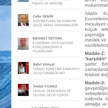
Kapanı ve Geleceği
mükemmel ol
Silahlı K
Cafer DEMİR
Kuvvetler
ASSUBAYLARA DA KAMUYA
mesuliyeti
GEÇİŞ HAKKI TANINMALIDIR
küçük tef
yapmağa al
MEHMET ÖZTÜRK
meslek ve v
8 HAZİRAN 2018 KAYSERİ
vazifelerin
KONUŞMASININ 4.
YILDÖNÜMÜ
Madde-2:
T
“
karşılıklı
şarttır. B
Bahri Kılınçel
TEMAD YÖNETİMİ KAMUOYU
zamanlard
OLUŞTURABİLİR Mİ?
felaketi do
Madde-3:
İmdat YILMAZ
gevşediğ
HUKUK, DEMOKRASİ VE
sebeplerini
ULUSAL GELİR İLİŞKİSİ
icabında k
almağa ve y