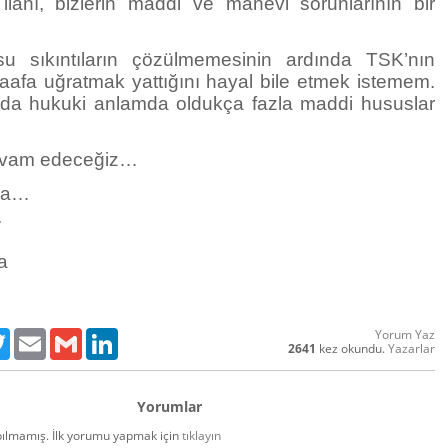
lanı, bizlerin maddi ve manevi sorunlarının bir
u sıkıntıların çözülmemesinin ardında TSK’nın
 zaafa uğratmak yattığını hayal bile etmek istemem.
da hukuki anlamda oldukça fazla maddi hususlar
vam edeceğiz…
mla…
7
a
Yorum Yaz
ebook
Twitter
Email
Gmail
LinkedIn
2641
kez okundu.
Yazarlar
Yorumlar
ılmamış. İlk yorumu yapmak için
tıklayın