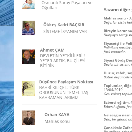
Osmanlı Saray Paşaları ve
Oğulları
Yazarın diğer 
Mahlas sonu
-
0
Değerler silsile ha
Ökkeş Kadri BAÇKIR
Bireyin korunma 
SİSTEME İSYANIM VAR
Dünyaya sattığı bi
Siyasetçi ile Pol
Politikacı partiler
Ahmet ÇAM
fark kadardır.
DEVLETİN YETKİLİLERİ !
YETER ARTIK, BU ÇİLEYİ
Siyasi Görüş De
Devlet bir sistem, 
BİTİRİN.
Huzur, refah, sa
Bütün düşüncelerin
Düşünce Paylaşım Noktası
Toplumlar, diğer
BAHRİ KILIÇEL: TÜRK
13/04/2019
ORDUSUNUN TEMEL TAŞI
Geri kalmış topluml
KAHRAMANLARIMIZ
Ezberci eğitim, 
Ezberci eğitim, fe
Orhan KAYA
Geleceğin nasıl 
Dün, bir gündü dü
Mahlas sonu
Çanakkale Zafer
Bir milletin gelec