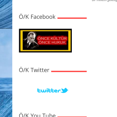
Ö/K Facebook
Ö/K Twitter
Ö/K You Tube