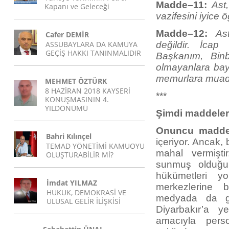
Madde–11:
Ast
Kapanı ve Geleceği
vazifesini iyice 
Madde–12:
As
Cafer DEMİR
ASSUBAYLARA DA KAMUYA
değildir. İcap
GEÇİŞ HAKKI TANINMALIDIR
Başkanım, Binb
olmayanlara bayı
memurlara muadili
MEHMET ÖZTÜRK
8 HAZİRAN 2018 KAYSERİ
***
KONUŞMASININ 4.
YILDÖNÜMÜ
Şimdi maddeleri
Onuncu madde
Bahri Kılınçel
içeriyor. Ancak,
TEMAD YÖNETİMİ KAMUOYU
mahal vermişti
OLUŞTURABİLİR Mİ?
sunmuş olduğum,
hükümetleri yo
İmdat YILMAZ
merkezlerine 
HUKUK, DEMOKRASİ VE
medyada da gü
ULUSAL GELİR İLİŞKİSİ
Diyarbakır’a y
amacıyla perso