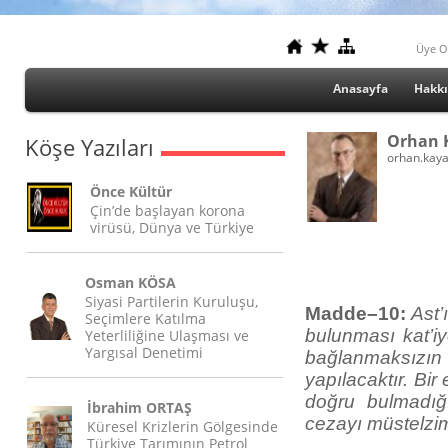
Üye O
Anasayfa
Hakk
Orhan 
Köşe Yazıları
orhan.kay
Önce Kültür
Çin’de başlayan korona
virüsü, Dünya ve Türkiye
Osman KÖSA
Siyasi Partilerin Kuruluşu,
Madde–10:
Ast’
Seçimlere Katılma
bulunması kat’iy
Yeterliliğine Ulaşması ve
Yargısal Denetimi
bağlanmaksız
yapılacaktır. Bi
doğru bulmadığ
İbrahim ORTAŞ
cezayı müstelzim
Küresel Krizlerin Gölgesinde
Türkiye Tarımının Petrol