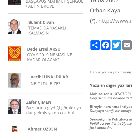
15.08.2007
BAŞÇAVUŞ MAHMUT ŞENGÜL
/ ALTIN BRÖVE
Orhan Kaya
http://www.
(*):
Bülent Civan
TEMAD'DA YASAKLI
KALMASIN
Paylaş
Facebook
Twitte
Dede Ersel AKSU
OYAK 2019 NEMASI NE
KADAR OLACAK?
Henüz yorum yapılmamış.
Vecihi ÜNALDILAR
NE OLDU BİZE?
Yazarın diğer yazıları
Mahlas sonu
-
07/07/201
Değerler silsile halinde ile
Zafer ÇİMEN
Bireyin korunma ihtiyac
Bazılarına giydiği gömlek ya
Dünyaya sattığı bir sanayi
dar gelmiş ya da çok bol.
Siyasetçi ile Politikacı 
Politikacı partiler ile Siyas
fark kadardır.
Ahmet ÖZDEN