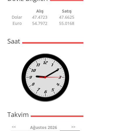
Alış
Satış
Dolar
47.4723
47.6625
Euro
54.7972
55.0168
Saat
Takvim
<<
>>
Ağustos 2026