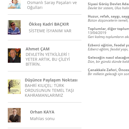
Osmanlı Saray Paşaları ve
Siyasi Görüş Devlet Ad
Oğulları
Devlet bir sistem, Ulus hali
Huzur, refah, saygı, sayg
Bütün düşüncelerin temeli,
Ökkeş Kadri BAÇKIR
Toplumlar, diğer toplumla
SİSTEME İSYANIM VAR
13/04/2019
Geri kalmış toplumların akıl
Ezberci eğitim, feodal y
Ahmet ÇAM
Ezberci eğitim, feodal yapı
DEVLETİN YETKİLİLERİ !
Geleceğin nasıl olacağı
YETER ARTIK, BU ÇİLEYİ
Dün, bir gündü dünde kaldı
BİTİRİN.
Çanakkale Zaferi, Önces
Bir milletin geleceği için
Düşünce Paylaşım Noktası
BAHRİ KILIÇEL: TÜRK
ORDUSUNUN TEMEL TAŞI
KAHRAMANLARIMIZ
Orhan KAYA
Mahlas sonu