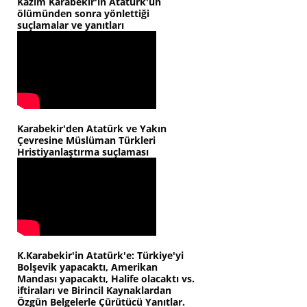
Kazım Karabekir'in Atatürk'ün
ölümünden sonra yönlettiği
suçlamalar ve yanıtları
Karabekir'den Atatürk ve Yakın
Çevresine Müslüman Türkleri
Hristiyanlaştırma suçlaması
K.Karabekir'in Atatürk'e: Türkiye'yi
Bolşevik yapacaktı, Amerikan
Mandası yapacaktı, Halife olacaktı vs.
iftiraları ve Birincil Kaynaklardan
Özgün Belgelerle Çürütücü Yanıtlar.