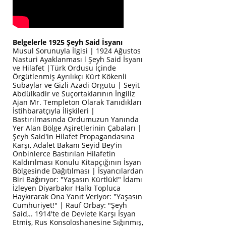
Belgelerle 1925 Şeyh Said İsyanı
Musul Sorunuyla İlgisi | 1924 Ağustos
Nasturi Ayaklanması l Şeyh Said İsyanı
ve Hilafet |Türk Ordusu İçinde
Örgütlenmiş Ayrılıkçı Kürt Kökenli
Subaylar ve Gizli Azadi Örgütü | Seyit
Abdülkadir ve Suçortaklarının İngiliz
Ajan Mr. Templeton Olarak Tanıdıkları
İstihbaratçıyla İlişkileri |
Bastırılmasında Ordumuzun Yanında
Yer Alan Bölge Aşiretlerinin Çabaları |
Şeyh Said'in Hilafet Propagandasına
Karşı, Adalet Bakanı Seyid Bey'in
Onbinlerce Bastırılan Hilafetin
Kaldırılması Konulu Kitapçığının İsyan
Bölgesinde Dağıtılması | İsyancılardan
Biri Bağırıyor: "Yaşasın Kürtlük!" İdamı
İzleyen Diyarbakır Halkı Topluca
Haykırarak Ona Yanıt Veriyor: "Yaşasın
Cumhuriyet!" | Rauf Orbay: "Şeyh
Said,.. 1914'te de Devlete Karşı İsyan
Etmiş, Rus Konsoloshanesine Sığınmış,