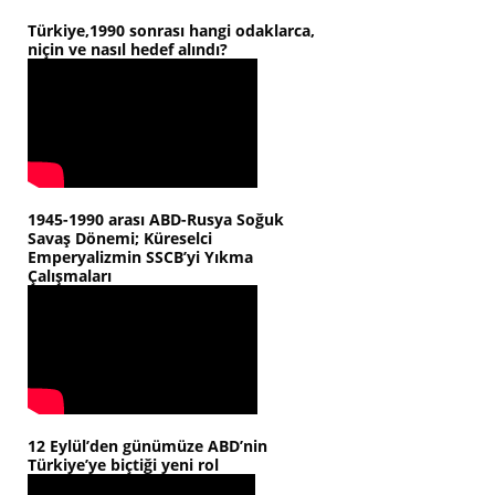
Türkiye,1990 sonrası hangi odaklarca,
niçin ve nasıl hedef alındı?
1945-1990 arası ABD-Rusya Soğuk
Savaş Dönemi; Küreselci
Emperyalizmin SSCB’yi Yıkma
Çalışmaları
12 Eylül’den günümüze ABD’nin
Türkiye’ye biçtiği yeni rol