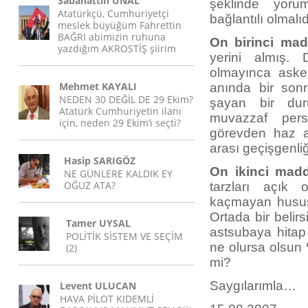
Sabahattin ÜNAL
şeklinde yoru
Atatürkçü, Cumhuriyetçi
bağlantılı olmalıdı
meslek büyüğüm Fahrettin
BAĞRI abimizin ruhuna
On birinci mad
yazdığım AKROSTİŞ şiirim
yerini almış.
olmayınca asker
Mehmet KAYALI
anında bir sonr
NEDEN 30 DEĞİL DE 29 Ekim?
şayan bir duru
Atatürk Cumhuriyetin ilanı
muvazzaf perso
için, neden 29 Ekim’i seçti?
görevden haz al
arası geçişgenliğ
Hasip SARIGÖZ
On ikinci mad
NE GÜNLERE KALDIK EY
OĞUZ ATA?
tarzları açık 
kaçmayan husus, 
Ortada bir belir
Tamer UYSAL
astsubaya hitap 
POLİTİK SİSTEM VE SEÇİM
ne olursa olsun
(2)
mi?
Saygılarımla…
Levent ULUCAN
HAVA PİLOT KIDEMLİ