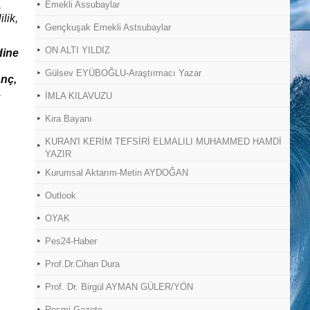
,
Emekli Assubaylar
lilik,
Gençkuşak Emekli Astsubaylar
ON ALTI YILDIZ
dine
Gülsev EYÜBOĞLU-Araştırmacı Yazar
anç,
,
İMLA KILAVUZU
Kira Bayanı
KURAN'I KERİM TEFSİRİ ELMALILI MUHAMMED HAMDİ
YAZIR
Kurumsal Aktarım-Metin AYDOĞAN
Outlook
OYAK
Pes24-Haber
Prof.Dr.Cihan Dura
Prof. Dr. Birgül AYMAN GÜLER/YÖN
Resmi Gazete