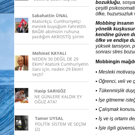
bozukluğu
, sosy
çeşitli psikosomat
öfke, huzursuzluk
Sabahattin ÜNAL
Atatürkçü, Cumhuriyetçi
Mobbing insanın 
meslek büyüğüm Fahrettin
yönelik kuşkusunu
BAĞRI abimizin ruhuna
kendine güven duy
yazdığım AKROSTİŞ şiirim
öfke ve endişe du
yüksek tansiyon, p
sonrası stres bozuk
Mehmet KAYALI
NEDEN 30 DEĞİL DE 29
Mobbingin mağdur
Ekim? Atatürk Cumhuriyetin
ilanı için, neden 29 Ekim’i
▪ Mesleki motiva
seçti?
▪ Öğrenci, veli ve 
Hasip SARIGÖZ
▪ Tükenmişlik duy
NE GÜNLERE KALDIK EY
▪ İşe gitmeme iste
OĞUZ ATA?
▪ Çalışmak konusun
Tamer UYSAL
▪ İş ve iş ortamı de
POLİTİK SİSTEM VE SEÇİM
▪ İşle ilgili güvens
(2)