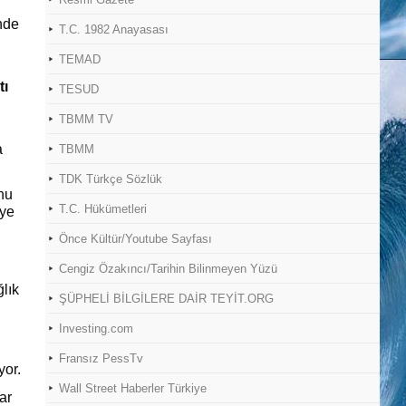
inde
T.C. 1982 Anayasası
TEMAD
tı
TESUD
TBMM TV
a
TBMM
TDK Türkçe Sözlük
unu
T.C. Hükümetleri
iye
Önce Kültür/Youtube Sayfası
Cengiz Özakıncı/Tarihin Bilinmeyen Yüzü
lık
ŞÜPHELİ BİLGİLERE DAİR TEYİT.ORG
Investing.com
Fransız PessTv
yor.
Wall Street Haberler Türkiye
ar