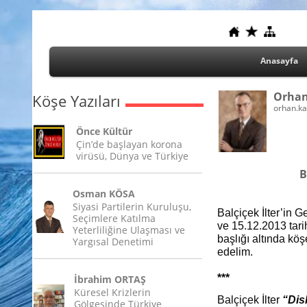
Anasayfa
Orha
Köşe Yazıları
orhan.k
Önce Kültür
Çin’de başlayan korona
virüsü, Dünya ve Türkiye
B
Osman KÖSA
Siyasi Partilerin Kuruluşu,
Balçiçek İlter’in 
Seçimlere Katılma
ve 15.12.2013 tar
Yeterliliğine Ulaşması ve
başlığı altında k
Yargısal Denetimi
edelim.
***
İbrahim ORTAŞ
Küresel Krizlerin
Balçiçek İlter
“Dis
Gölgesinde Türkiye