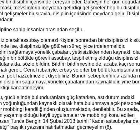
y bir disiplin içerisinde cereyan eder. Güneşin her gün doğuda
ması, mevsimlerin meydana getirdiği gelişmeler hep bir disiplin
l gelişmeler bir sırayla, disiplin içerisinde meydana gelir. Disipl
dadır.
ipline sahip insanlar arasından seçilir.
siz olarak assubay olamaz! Kişide, sonradan bir disiplinsizlik sö
de ise, disiplinsizliğe götüren süreç iyice irdelenmelidir.
lini sağlamaya yönelik çabaları, yetkisizliklerinden kaynaklı ol
ğin bir bölükte görevli assubay, tespit etmiş olduğu disiplinsizli
tanakla, sözle bildirir. Bildirir bildirmesine de, acaba kaçı son
ırmak gerek. Genel itibariyle, erbaş ve erler bir bölük komutanları
n pek hazzetmezler, diyebiliriz. Bunun sebeplerinin arasında 
n disiplini sağlamaya yönelik çabalarından kaynaklıdır, yine bu
ktiği kanaatindeyim.
sı, gücü elinde bulunduranlara güç katarken, ast durumundaki
nin yoğunluğundan kaynaklı olarak hata bulunmaya açık persone
ir mobbingi kendiliğinden oluşturmaktadır, denilebilir. Bu sırada,
n yaşamış olduğu keyfi uygulamalar ve mobbingi konu edilen
yazarı Tunca Bengin 14 Şubat 2013 tarihli “Kadın astsubaylar da
çi” başlıklı yazısını hatırlatmadan geçmeyelim (6).