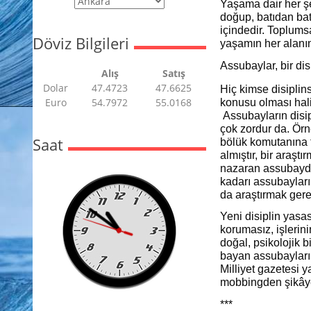
Yaşama dair her şe
doğup, batıdan bat
içindedir. Toplumsa
Döviz Bilgileri
yaşamın her alanın
Assubaylar, bir dis
Alış
Satış
Dolar
47.4723
47.6625
Hiç kimse disiplin
Euro
54.7972
55.0168
konusu olması halin
Assubayların disip
çok zordur da. Örne
Saat
bölük komutanına tu
almıştır, bir araşt
nazaran assubayda
kadarı assubayları
da araştırmak gere
Yeni disiplin yasa
korumasız, işleri
doğal, psikolojik b
bayan assubayları
Milliyet gazetesi 
mobbingden şikâyet
***