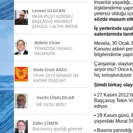
İnsanlar yaşadığı,
ilişkilendirme yapm
Levent ULUCAN
yetersiz olduğu i
HAVA PİLOT KIDEMLİ
sözde masum etki
BAŞÇAVUŞ MAHMUT
ŞENGÜL / ALTIN BRÖVE
İş yerlerinde uyu
salonlarında tanıtı
Bülent Civan
Mesela, 30 Ocak 2
TEMAD'DA YASAKLI
Kanunu askeri pers
KALMASIN
bilgilendirme yapı
Çalışanlar, olaylar
Dede Ersel AKSU
arıyor mu? Onca ka
OYAK 2019 NEMASI NE
hiç soruşturuluyo
KADAR OLACAK?
Şimdi birkaç olay
▪
27 Kasım 2012’de
Vecihi ÜNALDILAR
Başçavuş Tekin VA
NE OLDU BİZE?
ediyor.
▪
29 Kasım günü, E
yaşındaki Murat S
Zafer ÇİMEN
Bazılarına giydiği gömlek
▪
Basına yansıdığı