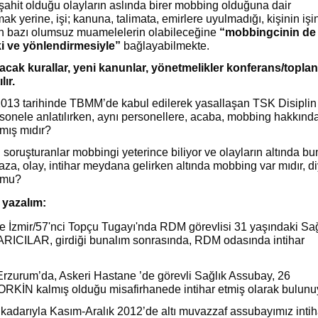
 şahit olduğu olayların aslında birer mobbing olduğuna dair
ak yerine, işi; kanuna, talimata, emirlere uyulmadığı, kişinin iş
çin bazı olumsuz muamelelerin olabileceğine
“mobbingcinin de
 ve yönlendirmesiyle”
bağlayabilmekte.
lacak kurallar, yeni kanunlar, yönetmelikler konferans/toplan
lır.
013 tarihinde TBMM’de kabul edilerek yasallaşan TSK Disiplin
onele anlatılırken, aynı personellere, acaba, mobbing hakkınd
lmış mıdır?
ı soruşturanlar mobbingi yeterince biliyor ve olayların altında b
za, olay, intihar meydana gelirken altında mobbing var mıdır, d
r mu?
 yazalım:
 İzmir/57'nci Topçu Tugayı'nda RDM görevlisi 31 yaşındaki Sağ
RICILAR, girdiği bunalım sonrasında, RDM odasında intihar
rzurum’da, Askeri Hastane ’de görevli Sağlık Assubay, 26
ORKİN kalmış olduğu misafirhanede intihar etmiş olarak bulunu
 kadarıyla Kasım-Aralık 2012’de altı muvazzaf assubayımız intih