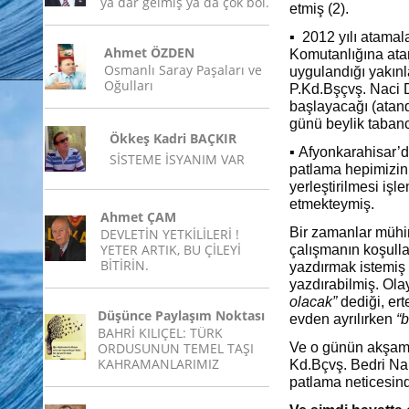
ya dar gelmiş ya da çok bol.
etmiş (2).
▪
2012 yılı atama
Ahmet ÖZDEN
Komutanlığına ata
Osmanlı Saray Paşaları ve
uygulandığı yakınl
Oğulları
P.Kd.Bşçvş. Naci 
başlayacağı (atand
günü beylik tabanc
Ökkeş Kadri BAÇKIR
▪
Afyonkarahisar’d
SİSTEME İSYANIM VAR
patlama hepimizin 
yerleştirilmesi iş
etmekteymiş.
Ahmet ÇAM
Bir zamanlar mühi
DEVLETİN YETKİLİLERİ !
YETER ARTIK, BU ÇİLEYİ
çalışmanın koşullar
BİTİRİN.
yazdırmak istemiş 
yazdırabilmiş. Ola
olacak”
dediği, ert
Düşünce Paylaşım Noktası
evden ayrılırken
“
BAHRİ KILIÇEL: TÜRK
ORDUSUNUN TEMEL TAŞI
Ve o günün akşamı
KAHRAMANLARIMIZ
Kd.Bçvş. Bedri Na
patlama neticesi