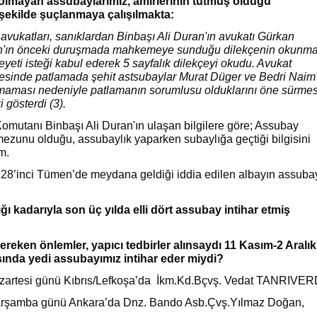
 olmayan assubaylarımız, amirlerinin tutmuş olduğu
şekilde şuçlanmaya çalışılmakta:
n avukatları, sanıklardan Binbaşı Ali Duran'ın avukatı Gürkan
'ın önceki duruşmada mahkemeye sunduğu dilekçenin okunma
yeti isteği kabul ederek 5 sayfalık dilekçeyi okudu. Avukat
çesinde patlamada şehit astsubaylar Murat Düger ve Bedri Naim'
apmaması nedeniyle patlamanın sorumlusu olduklarını öne sürme
i gösterdi (3).
mutanı Binbaşı Ali Duran'ın ulaşan bilgilere göre; Assubay
ezunu olduğu, assubaylık yaparken subaylığa geçtiği bilgisini
m.
u 28’inci Tümen’de meydana geldiği iddia edilen albayın assuba
ğı kadarıyla son üç yılda elli dört assubay intihar etmiş
gereken önlemler, yapıcı tedbirler alınsaydı 11 Kasım-2 Aralık
asında yedi assubayımız intihar eder miydi?
zartesi günü Kıbrıs/Lefkoşa’da İkm.Kd.Bçvş. Vedat TANRIVER
rşamba günü Ankara’da Dnz. Bando Asb.Çvş.Yılmaz Doğan,