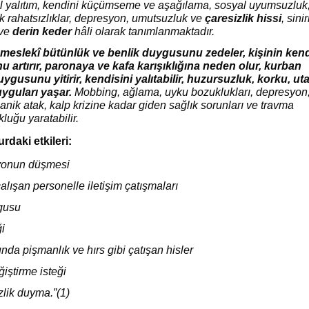
al yalıtım, kendini küçümseme ve aşağılama, sosyal uyumsuzluk
ik rahatsızlıklar, depresyon, umutsuzluk ve
çaresizlik hissi
, sinir
 ve
derin keder
hâli olarak tanımlanmaktadır.
meslekî bütünlük ve benlik duygusunu zedeler, kişinin ken
 artırır, paronaya ve kafa karışıklığına neden olur, kurban
gusunu yitirir, kendisini yalıtabilir, huzursuzluk, korku, ut
yguları yaşar.
Mobbing, ağlama, uyku bozuklukları, depresyon
anik atak, kalp krizine kadar giden sağlık sorunları ve travma
luğu yaratabilir.
daki etkileri:
syonun düşmesi
çalışan personelle iletişim çatışmaları
gusu
ği
da pişmanlık ve hırs gibi çatışan hisler
ğiştirme isteği
izlik duyma.”(1)