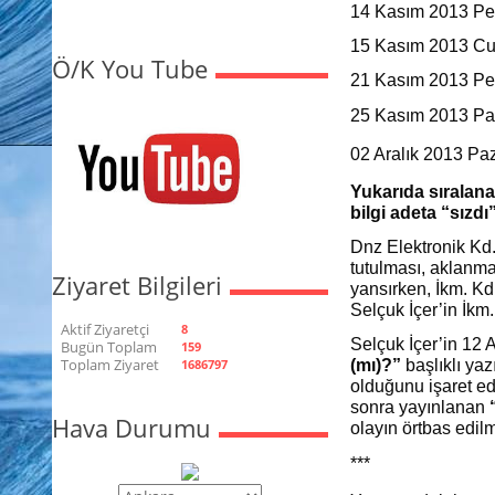
14 Kasım 2013 Per
15 Kasım 2013 Cum
Ö/K You Tube
21 Kasım 2013 Per
25 Kasım 2013 Paz
02 Aralık 2013 Pa
Yukarıda sıralana
bilgi adeta “sızdı”
Dnz Elektronik Kd
tutulması, aklanm
Ziyaret Bilgileri
yansırken, İkm. Kd
Selçuk İçer’in İkm.
Aktif Ziyaretçi
8
Selçuk İçer’in 12 
Bugün Toplam
159
Toplam Ziyaret
1686797
(mı)?”
başlıklı ya
olduğunu işaret ede
sonra yayınlanan
Hava Durumu
olayın örtbas edil
***