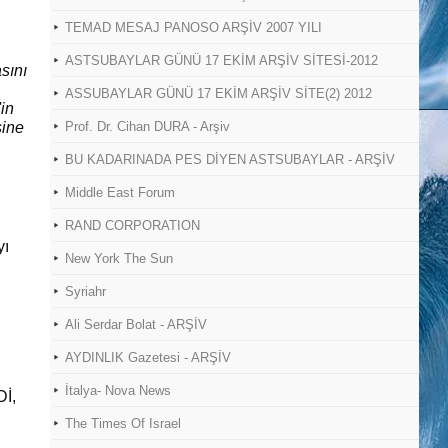
TEMAD MESAJ PANOSO ARŞİV 2007 YILI
ASTSUBAYLAR GÜNÜ 17 EKİM ARŞİV SİTESİ-2012
sını
ASSUBAYLAR GÜNÜ 17 EKİM ARŞİV SİTE(2) 2012
in
sine
Prof. Dr. Cihan DURA - Arşiv
BU KADARINADA PES DİYEN ASTSUBAYLAR - ARŞİV
Middle East Forum
RAND CORPORATION
yı
New York The Sun
Syriahr
Ali Serdar Bolat - ARŞİV
AYDINLIK Gazetesi - ARŞİV
İtalya- Nova News
Dİ,
The Times Of Israel