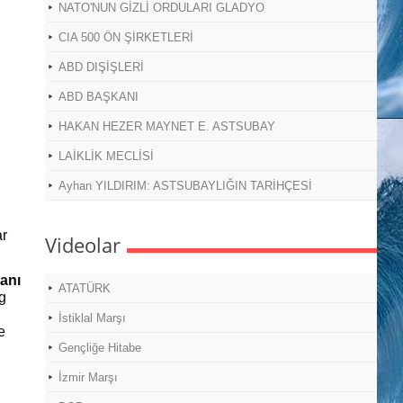
NATO'NUN GİZLİ ORDULARI GLADYO
CIA 500 ÖN ŞİRKETLERİ
ABD DIŞİŞLERİ
ABD BAŞKANI
HAKAN HEZER MAYNET E. ASTSUBAY
LAİKLİK MECLİSİ
Ayhan YILDIRIM: ASTSUBAYLIĞIN TARİHÇESİ
ar
Videolar
anı
ATATÜRK
ng
İstiklal Marşı
e
Gençliğe Hitabe
İzmir Marşı