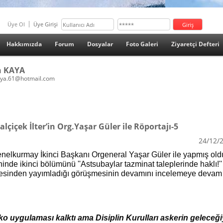
Üye Ol
Üye Girişi
Hakkımızda
Forum
Dosyalar
Foto Galeri
Ziyaretçi Defteri
n KAYA
aya.61@hotmail.com
alçiçek İlter’in Org.Yaşar Güler ile Röportajı-5
24/12/
Genelkurmay İkinci Başkanı Orgeneral Yaşar Güler ile yapmış ol
ihinde ikinci bölümünü
''Astsubaylar tazminat taleplerinde haklı!''
öşesinden yayımladığı görüşmesinin devamını incelemeye devam
ko uygulaması kalktı ama Disiplin Kurulları askerin geleceği