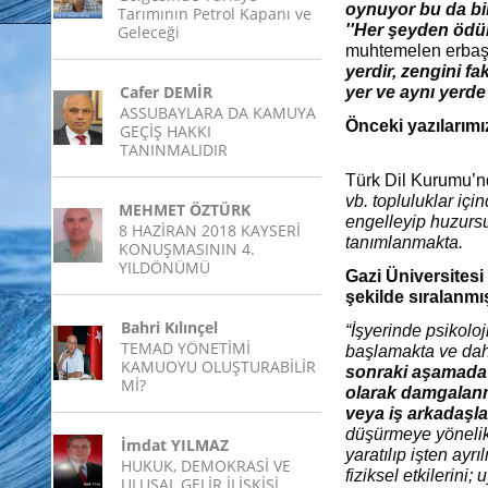
oynuyor bu da bir
Tarımının Petrol Kapanı ve
''Her şeyden ödün 
Geleceği
muhtemelen erbaş 
yerdir, zengini f
Cafer DEMİR
yer ve aynı yerde
ASSUBAYLARA DA KAMUYA
Önceki yazılarım
GEÇİŞ HAKKI
TANINMALIDIR
Türk Dil Kurumu’nd
vb. topluluklar için
MEHMET ÖZTÜRK
engelleyip huzurs
8 HAZİRAN 2018 KAYSERİ
tanımlanmakta.
KONUŞMASININ 4.
YILDÖNÜMÜ
Gazi Üniversitesi
şekilde sıralanmı
Bahri Kılınçel
“İşyerinde psikoloj
TEMAD YÖNETİMİ
başlamakta ve dah
KAMUOYU OLUŞTURABİLİR
sonraki aşamada 
Mİ?
olarak damgalanm
veya iş arkadaşlar
düşürmeye yönelik
İmdat YILMAZ
yaratılıp işten ayr
HUKUK, DEMOKRASİ VE
fiziksel etkilerini
ULUSAL GELİR İLİŞKİSİ