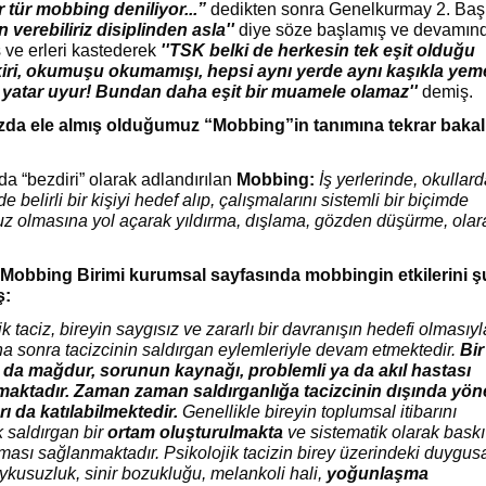
 tür mobbing deniliyor...”
dedikten sonra Genelkurmay 2. Baş
verebiliriz disiplinden asla''
diye söze başlamış ve devamın
ve erleri kastederek
''TSK belki de herkesin tek eşit olduğu
akiri, okumuşu okumamışı, hepsi aynı yerde aynı kaşıkla yem
 yatar uyur! Bundan daha eşit bir muamele olamaz''
demiş.
ızda ele almış olduğumuz “Mobbing”in tanımına tekrar bakal
a “bezdiri” olarak adlandırılan
Mobbing:
İş yerlerinde, okullar
de belirli bir kişiyi hedef alıp, çalışmalarını sistemli bir biçimde
uz olmasına yol açarak yıldırma, dışlama, gözden düşürme, olar
 Mobbing Birimi kurumsal sayfasında mobbingin etkilerini ş
ş:
ik taciz, bireyin saygısız ve zararlı bir davranışın hedefi olmasıyl
a sonra tacizcinin saldırgan eylemleriyle devam etmektedir.
Bir
da mağdur, sorunun kaynağı, problemli ya da akıl hastası
aktadır.
Zaman zaman saldırganlığa tacizcinin dışında yön
ı da katılabilmektedir.
Genellikle bireyin toplumsal itibarını
 saldırgan bir
ortam oluşturulmakta
ve sistematik olarak baskı
ılması sağlanmaktadır. Psikolojik tacizin birey üzerindeki duygus
; uykusuzluk, sinir bozukluğu, melankoli hali,
yoğunlaşma