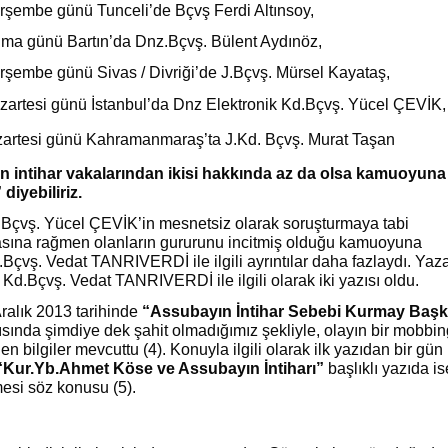
şembe günü Tunceli’de Bçvş Ferdi Altınsoy,
a günü Bartın’da Dnz.Bçvş. Bülent Aydınöz,
şembe günü Sivas / Divriği’de J.Bçvş. Mürsel Kayataş,
artesi günü İstanbul’da Dnz Elektronik Kd.Bçvş. Yücel ÇEVİK,
zartesi günü Kahramanmaraş’ta J.Kd. Bçvş. Murat Taşan
n intihar vakalarından ikisi hakkında az da olsa kamuoyuna
 diyebiliriz.
.Bçvş. Yücel ÇEVİK’in mesnetsiz olarak soruşturmaya tabi
asına rağmen olanların gururunu incitmiş olduğu kamuoyuna
.Bçvş. Vedat TANRIVERDİ ile ilgili ayrıntılar daha fazlaydı. Yaz
 Kd.Bçvş. Vedat TANRIVERDİ ile ilgili olarak iki yazısı oldu.
Aralık 2013 tarihinde
“Assubayın İntihar Sebebi Kurmay Başk
zısında şimdiye dek şahit olmadığımız şekliyle, olayın bir mobbi
n bilgiler mevcuttu (4). Konuyla ilgili olarak ilk yazıdan bir gün
“Kur.Yb.Ahmet Köse ve Assubayın İntiharı”
başlıklı yazıda is
mesi söz konusu (5).