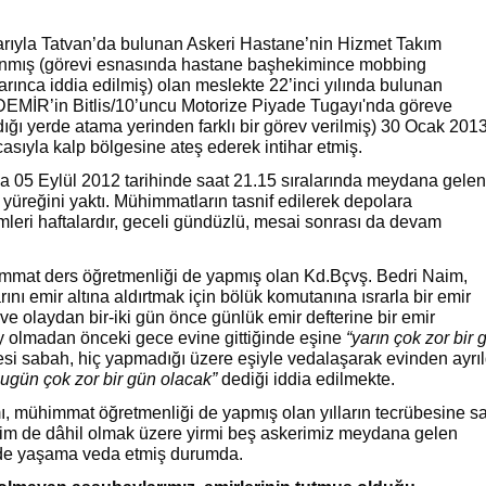
larıyla Tatvan’da bulunan Askeri Hastane’nin Hizmet Takım
nmış (görevi esnasında hastane başhekimince mobbing
arınca iddia edilmiş) olan meslekte 22’inci yılında bulunan
DEMİR’in Bitlis/10’uncu Motorize Piyade Tugayı'nda göreve
ığı yerde atama yerinden farklı bir görev verilmiş) 30 Ocak 201
asıyla kalp bölgesine ateş ederek intihar etmiş.
a 05 Eylül 2012 tarihinde saat 21.15 sıralarında meydana gelen
yüreğini yaktı.
Mühimmatların tasnif edilerek depolara
lemleri haftalardır, geceli gündüzlü, mesai sonrası da devam
mmat ders öğretmenliği de yapmış olan Kd.Bçvş. Bedri Naim,
ını emir altına aldırtmak için bölük komutanına ısrarla bir emir
ve olaydan bir-iki gün önce günlük emir defterine bir emir
y olmadan önceki gece evine gittiğinde eşine
“yarın çok zor bir 
esi sabah, hiç yapmadığı üzere eşiyle vedalaşarak evinden ayrıl
bugün çok zor bir gün olacak”
dediği iddia edilmekte.
, mühimmat öğretmenliği de yapmış olan yılların tecrübesine s
im de dâhil olmak üzere yirmi beş askerimiz meydana gelen
nde yaşama veda etmiş durumda.