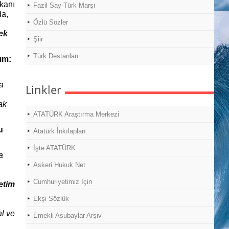
kanı
Fazil Say-Türk Marşı
da,
Özlü Sözler
ek
Şiir
Türk Destanları
ım:
da
Linkler
ak
ATATÜRK Araştırma Merkezi
u
Atatürk İnkılapları
İşte ATATÜRK
a
Askeri Hukuk Net
Cumhuriyetimiz İçin
etim
Ekşi Sözlük
al ve
Emekli Asubaylar Arşiv