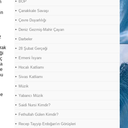
n
BOP
Çanakkale Savaşı
in
Çevre Duyarlılığı
Deniz Gezmiş-Mahir Çayan
z
Darbeler
arak
28 Şubat Gerçeği
ği
Ermeni İsyanı
uç
na
Hocalı Katliamı
ne
nu
Sivas Katliamı
Müzik
le
Yabancı Müzik
Saidi Nursi Kimdir?
Fethullah Gülen Kimdir?
Recep Tayyip Erdoğan'ın Görüşleri