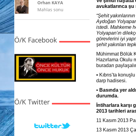
Ve şimdi hayatta
Orhan KAYA
avukatlarınca şu 
Mahlas sonu
“Şehit yakınlarını
Aydoğan Yolyapan
istedi. Mahkeme he
Yolyapan'ın dilek
Ö/K Facebook
görevlerini iyi y
şehit yakınları tepk
Mühimmat Bölük Ko
Hazırlama Okulu m
buradan paylaşalı
▪ Kıbrıs’ta konuşl
darp hadisesi.
▪ Basında yer aldı
durumda.
Ö/K Twitter
İntiharlara karşı 
2013 tarihleri ar
11 Kasım 2013 Pa
13 Kasım 2013 Ça