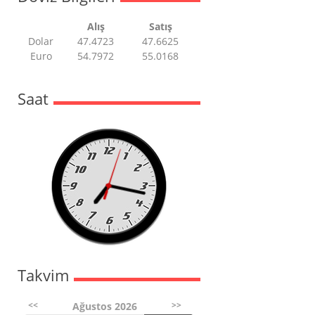
Alış
Satış
Dolar
47.4723
47.6625
Euro
54.7972
55.0168
Saat
Takvim
<<
>>
Ağustos 2026