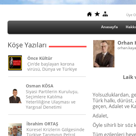
Üye O
Anasayfa
Hakk
Orhan 
Köşe Yazıları
orhan.kay
Önce Kültür
Çin’de başlayan korona
virüsü, Dünya ve Türkiye
Laik 
Osman KÖSA
Siyasi Partilerin Kuruluşu,
Yolsuzluklardan, ge
Seçimlere Katılma
Türk halkı, dürüst,
Yeterliliğine Ulaşması ve
geçen, Adalet ve Kal
Yargısal Denetimi
Adalet,
İbrahim ORTAŞ
Öyle sihirli bir söz k
Küresel Krizlerin Gölgesinde
Tüm ezilenleri hey
Türkiye Tarımının Petrol