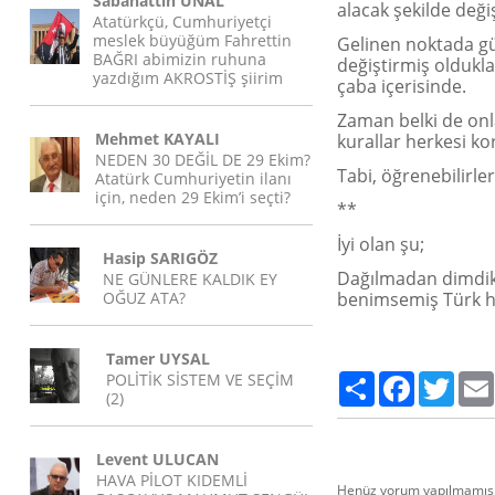
Sabahattin ÜNAL
alacak şekilde değiş
Atatürkçü, Cumhuriyetçi
meslek büyüğüm Fahrettin
Gelinen noktada güç
BAĞRI abimizin ruhuna
değiştirmiş oldukl
yazdığım AKROSTİŞ şiirim
çaba içerisinde.
Zaman belki de onl
Mehmet KAYALI
kurallar herkesi ko
NEDEN 30 DEĞİL DE 29 Ekim?
Tabi, öğrenebilirler
Atatürk Cumhuriyetin ilanı
için, neden 29 Ekim’i seçti?
**
İyi olan şu;
Hasip SARIGÖZ
Dağılmadan dimdik 
NE GÜNLERE KALDIK EY
OĞUZ ATA?
benimsemiş Türk ha
Tamer UYSAL
POLİTİK SİSTEM VE SEÇİM
Paylaş
Facebook
Twitte
(2)
Levent ULUCAN
HAVA PİLOT KIDEMLİ
Henüz yorum yapılmamış.