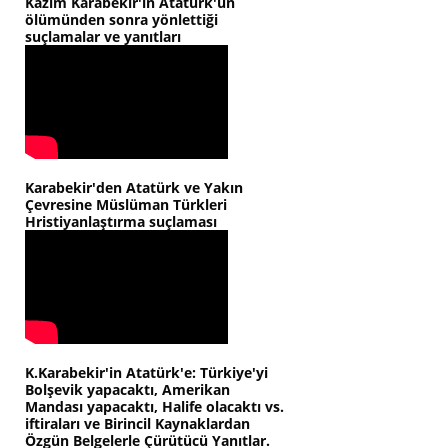
Kazım Karabekir'in Atatürk'ün
ölümünden sonra yönlettiği
suçlamalar ve yanıtları
Karabekir'den Atatürk ve Yakın
Çevresine Müslüman Türkleri
Hristiyanlaştırma suçlaması
K.Karabekir'in Atatürk'e: Türkiye'yi
Bolşevik yapacaktı, Amerikan
Mandası yapacaktı, Halife olacaktı vs.
iftiraları ve Birincil Kaynaklardan
Özgün Belgelerle Çürütücü Yanıtlar.