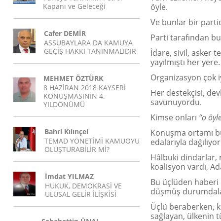
Kapanı ve Geleceği
öyle.
Ve bunlar bir partid
Cafer DEMİR
Parti tarafından bu
ASSUBAYLARA DA KAMUYA
GEÇİŞ HAKKI TANINMALIDIR
İdare, sivil, asker
yayılmıştı her yere.
Organizasyon çok iy
MEHMET ÖZTÜRK
8 HAZİRAN 2018 KAYSERİ
Her destekçisi, devle
KONUŞMASININ 4.
savunuyordu.
YILDÖNÜMÜ
Kimse onları
“o öyle
Bahri Kılınçel
Konuşma ortamı bul
TEMAD YÖNETİMİ KAMUOYU
edalarıyla dağılıyor
OLUŞTURABİLİR Mİ?
Hâlbuki dindarlar, 
koalisyon vardı, Ad
İmdat YILMAZ
Bu üçlüden haberi o
HUKUK, DEMOKRASİ VE
düşmüş durumdala
ULUSAL GELİR İLİŞKİSİ
Üçlü beraberken, k
sağlayan, ülkenin 