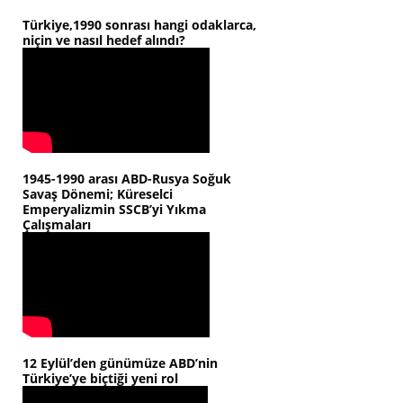
Türkiye,1990 sonrası hangi odaklarca,
niçin ve nasıl hedef alındı?
1945-1990 arası ABD-Rusya Soğuk
Savaş Dönemi; Küreselci
Emperyalizmin SSCB’yi Yıkma
Çalışmaları
12 Eylül’den günümüze ABD’nin
Türkiye’ye biçtiği yeni rol