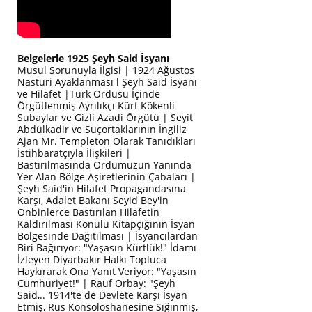
Belgelerle 1925 Şeyh Said İsyanı
Musul Sorunuyla İlgisi | 1924 Ağustos
Nasturi Ayaklanması l Şeyh Said İsyanı
ve Hilafet |Türk Ordusu İçinde
Örgütlenmiş Ayrılıkçı Kürt Kökenli
Subaylar ve Gizli Azadi Örgütü | Seyit
Abdülkadir ve Suçortaklarının İngiliz
Ajan Mr. Templeton Olarak Tanıdıkları
İstihbaratçıyla İlişkileri |
Bastırılmasında Ordumuzun Yanında
Yer Alan Bölge Aşiretlerinin Çabaları |
Şeyh Said'in Hilafet Propagandasına
Karşı, Adalet Bakanı Seyid Bey'in
Onbinlerce Bastırılan Hilafetin
Kaldırılması Konulu Kitapçığının İsyan
Bölgesinde Dağıtılması | İsyancılardan
Biri Bağırıyor: "Yaşasın Kürtlük!" İdamı
İzleyen Diyarbakır Halkı Topluca
Haykırarak Ona Yanıt Veriyor: "Yaşasın
Cumhuriyet!" | Rauf Orbay: "Şeyh
Said,.. 1914'te de Devlete Karşı İsyan
Etmiş, Rus Konsoloshanesine Sığınmış,