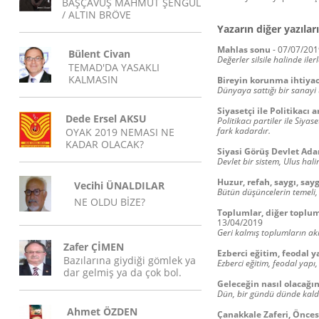
BAŞÇAVUŞ MAHMUT ŞENGÜL
/ ALTIN BRÖVE
Yazarın diğer yazıları
Mahlas sonu
-
07/07/201
Bülent Civan
Değerler silsile halinde ile
TEMAD'DA YASAKLI
KALMASIN
Bireyin korunma ihtiyac
Dünyaya sattığı bir sanayi
Siyasetçi ile Politikacı 
Dede Ersel AKSU
Politikacı partiler ile Siyas
fark kadardır.
OYAK 2019 NEMASI NE
KADAR OLACAK?
Siyasi Görüş Devlet Ad
Devlet bir sistem, Ulus hali
Huzur, refah, saygı, sayg
Vecihi ÜNALDILAR
Bütün düşüncelerin temeli,
NE OLDU BİZE?
Toplumlar, diğer toplumla
13/04/2019
Geri kalmış toplumların akıl
Zafer ÇİMEN
Ezberci eğitim, feodal y
Bazılarına giydiği gömlek ya
Ezberci eğitim, feodal yapı
dar gelmiş ya da çok bol.
Geleceğin nasıl olacağı
Dün, bir gündü dünde kaldı
Ahmet ÖZDEN
Çanakkale Zaferi, Önces