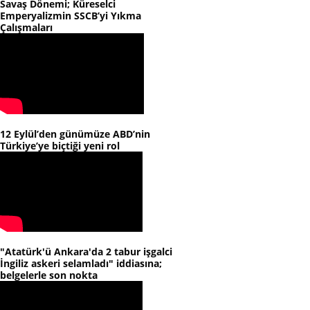
Savaş Dönemi; Küreselci
Emperyalizmin SSCB’yi Yıkma
Çalışmaları
12 Eylül’den günümüze ABD’nin
Türkiye’ye biçtiği yeni rol
"Atatürk'ü Ankara'da 2 tabur işgalci
İngiliz askeri selamladı" iddiasına;
belgelerle son nokta