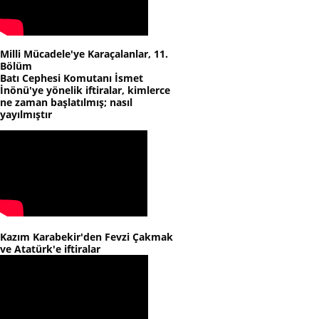
Milli Mücadele'ye Karaçalanlar, 11.
Bölüm
Batı Cephesi Komutanı İsmet
İnönü'ye yönelik iftiralar, kimlerce
ne zaman başlatılmış; nasıl
yayılmıştır
Kazım Karabekir'den Fevzi Çakmak
ve Atatürk'e iftiralar