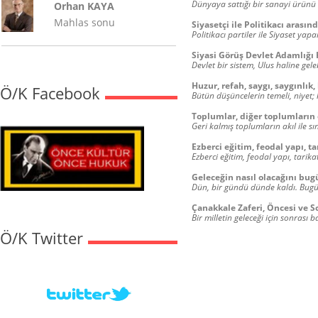
Dünyaya sattığı bir sanayi ürünü 
Orhan KAYA
Mahlas sonu
Siyasetçi ile Politikacı arasın
Politikacı partiler ile Siyaset yapa
Siyasi Görüş Devlet Adamlığı
Devlet bir sistem, Ulus haline gele
Huzur, refah, saygı, saygınlık,
Ö/K Facebook
Bütün düşüncelerin temeli, niyet;
Toplumlar, diğer toplumların et
Geri kalmış toplumların akıl ile sı
Ezberci eğitim, feodal yapı, t
Ezberci eğitim, feodal yapı, tarik
Geleceğin nasıl olacağını bug
Dün, bir gündü dünde kaldı. Bugü
Çanakkale Zaferi, Öncesi ve S
Bir milletin geleceği için sonras
Ö/K Twitter