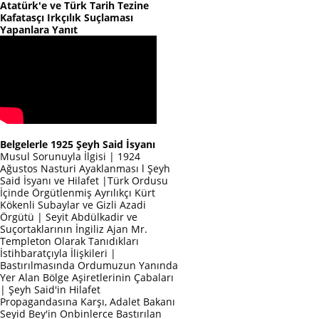
Atatürk'e ve Türk Tarih Tezine
Kafatasçı Irkçılık Suçlaması
Yapanlara Yanıt
Belgelerle 1925 Şeyh Said İsyanı
Musul Sorunuyla İlgisi | 1924
Ağustos Nasturi Ayaklanması l Şeyh
Said İsyanı ve Hilafet |Türk Ordusu
İçinde Örgütlenmiş Ayrılıkçı Kürt
Kökenli Subaylar ve Gizli Azadi
Örgütü | Seyit Abdülkadir ve
Suçortaklarının İngiliz Ajan Mr.
Templeton Olarak Tanıdıkları
İstihbaratçıyla İlişkileri |
Bastırılmasında Ordumuzun Yanında
Yer Alan Bölge Aşiretlerinin Çabaları
| Şeyh Said'in Hilafet
Propagandasına Karşı, Adalet Bakanı
Seyid Bey'in Onbinlerce Bastırılan