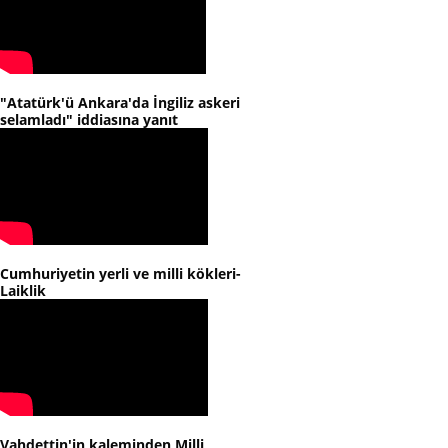
"Atatürk'ü Ankara'da İngiliz askeri
selamladı" iddiasına yanıt
Cumhuriyetin yerli ve milli kökleri-
Laiklik
Vahdettin'in kaleminden Milli