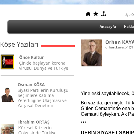
Üye O
Anasayfa
Hakk
Orhan KAY
Köşe Yazıları
orhan.kaya.61@h
Önce Kültür
Çin’de başlayan korona
virüsü, Dünya ve Türkiye
Osman KÖSA
Siyasi Partilerin Kuruluşu,
Yine eski sayılabilecek, 0
Seçimlere Katılma
Yeterliliğine Ulaşması ve
Bu yazıda, geçmişte Türki
Yargısal Denetimi
Gülen Cemaatinde ona be
Cemaati öyleyken, Ak Pat
İbrahim ORTAŞ
***
Küresel Krizlerin
Gölgesinde Türkiye
DERİN SİYASET SAHİP