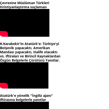
Çevresine Müslüman Türkleri
Hristiyanlaştırma suçlaması
K.Karabekir'in Atatürk'e: Türkiye'yi
Bolşevik yapacaktı, Amerikan
Mandası yapacaktı, Halife olacaktı
vs. iftiraları ve Birincil Kaynaklardan
Özgün Belgelerle Çürütücü Yanıtlar.
Atatürk'e yönelik "İngiliz ajanı"
iftirasına belgelerle yanıtlar