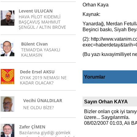
Orhan Kaya
Levent ULUCAN
Kaynak:
HAVA PİLOT KIDEMLİ
BAŞÇAVUŞ MAHMUT
Yanardağ, Merdan Fetulla
ŞENGÜL / ALTIN BRÖVE
Beşinci baskı, Siyah Bey
(2): http://www.vatanim.c
Bülent Civan
exec=haberdetay&tarih
TEMAD'DA YASAKLI
(Bu yazı kuvayimilliyet ne
KALMASIN
Dede Ersel AKSU
Yorumlar
OYAK 2019 NEMASI NE
KADAR OLACAK?
Vecihi ÜNALDILAR
Sayın Orhan KAYA
NE OLDU BİZE?
Bizler onları çok iyi ta
üzere... Saygılarımla.
08/02/2007 01:03, Ali B
Zafer ÇİMEN
Bazılarına giydiği gömlek