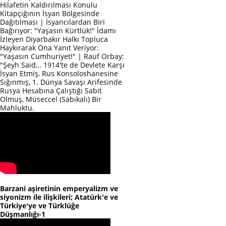
Hilafetin Kaldırılması Konulu
Kitapçığının İsyan Bölgesinde
Dağıtılması | İsyancılardan Biri
Bağırıyor: "Yaşasın Kürtlük!" İdamı
İzleyen Diyarbakır Halkı Topluca
Haykırarak Ona Yanıt Veriyor:
"Yaşasın Cumhuriyet!" | Rauf Orbay:
"Şeyh Said,.. 1914'te de Devlete Karşı
İsyan Etmiş, Rus Konsoloshanesine
Sığınmış, 1. Dünya Savaşı Arifesinde
Rusya Hesabına Çalıştığı Sabit
Olmuş, Müseccel (Sabıkalı) Bir
Mahluktu.
Barzani aşiretinin emperyalizm ve
siyonizm ile ilişkileri; Atatürk'e ve
Türkiye'ye ve Türklüğe
Düşmanlığı-1