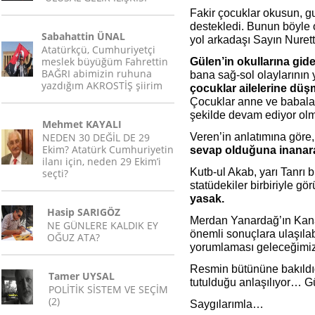
Fakir çocuklar okusun, gu
destekledi. Bunun böyle o
Sabahattin ÜNAL
yol arkadaşı Sayın Nurett
Atatürkçü, Cumhuriyetçi
meslek büyüğüm Fahrettin
Gülen’in okullarına gid
BAĞRI abimizin ruhuna
bana sağ-sol olaylarının 
yazdığım AKROSTİŞ şiirim
çocuklar ailelerine düş
Çocuklar anne ve babala
şekilde devam ediyor ol
Mehmet KAYALI
NEDEN 30 DEĞİL DE 29
Veren’in anlatımına göre
Ekim? Atatürk Cumhuriyetin
sevap olduğuna inanar
ilanı için, neden 29 Ekim’i
Kutb-ul Akab, yarı Tanrı b
seçti?
statüdekiler birbiriyle g
yasak.
Hasip SARIGÖZ
Merdan Yanardağ’ın Kanal
NE GÜNLERE KALDIK EY
önemli sonuçlara ulaşıla
OĞUZ ATA?
yorumlaması geleceğimiz
Resmin bütününe bakıldığı
Tamer UYSAL
tutulduğu anlaşılıyor… G
POLİTİK SİSTEM VE SEÇİM
(2)
Saygılarımla…