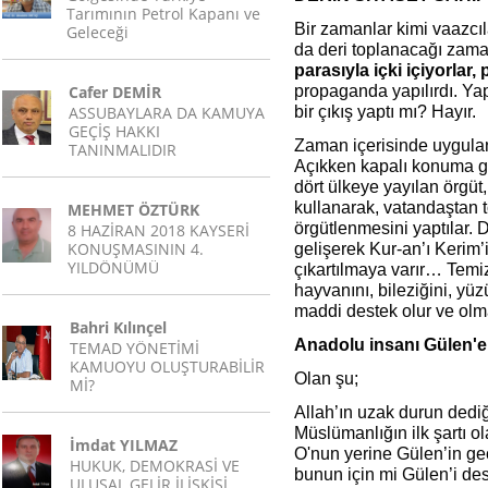
Tarımının Petrol Kapanı ve
Bir zamanlar kimi vaazcıla
Geleceği
da deri toplanacağı zam
parasıyla içki içiyorlar,
Cafer DEMİR
propaganda yapılırdı. Yap
ASSUBAYLARA DA KAMUYA
bir çıkış yaptı mı? Hayır.
GEÇİŞ HAKKI
Zaman içerisinde uygulan
TANINMALIDIR
Açıkken kapalı konuma geç
dört ülkeye yayılan örgüt,
kullanarak, vatandaştan to
MEHMET ÖZTÜRK
örgütlenmesini yaptılar. D
8 HAZİRAN 2018 KAYSERİ
KONUŞMASININ 4.
gelişerek Kur-an’ı Kerim’i
YILDÖNÜMÜ
çıkartılmaya varır… Temi
hayvanını, bileziğini, yüz
maddi destek olur ve o
Bahri Kılınçel
Anadolu insanı Gülen'e
TEMAD YÖNETİMİ
KAMUOYU OLUŞTURABİLİR
Olan şu;
Mİ?
Allah’ın uzak durun dediğ
Müslümanlığın ilk şartı o
İmdat YILMAZ
O'nun yerine Gülen’in geç
HUKUK, DEMOKRASİ VE
bunun için mi Gülen’i des
ULUSAL GELİR İLİŞKİSİ