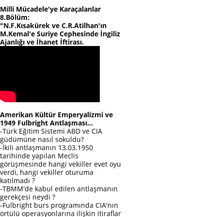
Milli Mücadele'ye Karaçalanlar
8.Bölüm:
"N.F.Kısakürek ve C.R.Atilhan'ın
M.Kemal'e Suriye Cephesinde İngiliz
Ajanlığı ve İhanet İftirası.
Amerikan Kültür Emperyalizmi ve
1949 Fulbright Antlaşması...
-Türk Eğitim Sistemi ABD ve CIA
güdümüne nasıl sokuldu?
-İkili antlaşmanın 13.03.1950
tarihinde yapılan Meclis
görüşmesinde hangi vekiller evet oyu
verdi, hangi vekiller oturuma
katılmadı ?
-TBMM'de kabul edilen antlaşmanın
gerekçesi neydi ?
-Fulbright burs programında CIA'nın
örtülü operasyonlarına ilişkin itiraflar