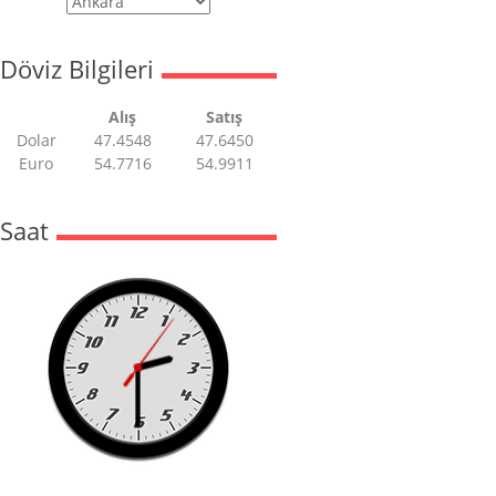
Döviz Bilgileri
Alış
Satış
Dolar
47.4548
47.6450
Euro
54.7716
54.9911
Saat