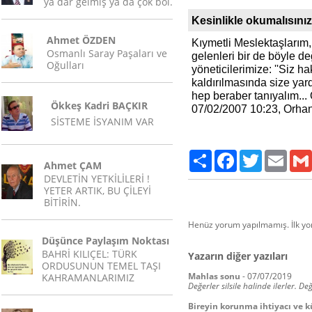
ya dar gelmiş ya da çok bol.
Kesinlikle okumalısınız.
Ahmet ÖZDEN
Kıymetli Meslektaşlarım
Osmanlı Saray Paşaları ve
gelenleri bir de böyle de
Oğulları
yöneticilerimize: ''Siz 
kaldırılmasında size yar
hep beraber tanıyalım... 
Ökkeş Kadri BAÇKIR
07/02/2007 10:23, Orha
SİSTEME İSYANIM VAR
Paylaş
Facebook
Twitter
Email
Ahmet ÇAM
DEVLETİN YETKİLİLERİ !
YETER ARTIK, BU ÇİLEYİ
BİTİRİN.
Henüz yorum yapılmamış. İlk y
Düşünce Paylaşım Noktası
BAHRİ KILIÇEL: TÜRK
Yazarın diğer yazıları
ORDUSUNUN TEMEL TAŞI
Mahlas sonu
-
07/07/2019
KAHRAMANLARIMIZ
Değerler silsile halinde ilerler. D
Bireyin korunma ihtiyacı ve k