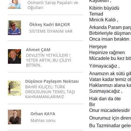
Kaybettin ,
Osmanlı Saray Paşaları ve
Oğulları
Kibirin büyüdü
Temad
Minicik Kaldı ,
Ökkeş Kadri BAÇKIR
Arkanda Param parç
SİSTEME İSYANIM VAR
Birbirleriyle düşma
Onca insan bıraktın 
Herşeye
Ahmet ÇAM
Hepinize rağmen
DEVLETİN YETKİLİLERİ !
Mücadele bu kez bi
YETER ARTIK, BU ÇİLEYİ
BİTİRİN.
Yılmayacağız ,
Anamızın ak sütü gib
Vatan kadar temiz o
Düşünce Paylaşım Noktası
Haklarımızı alana k
BAHRİ KILIÇEL: TÜRK
Susmayacağız ,
ORDUSUNUN TEMEL TAŞI
KAHRAMANLARIMIZ
Hak dan da öte
Bir
Onur mücadelesidir 
Orhan KAYA
Onurumuz için diren
Mahlas sonu
Bu Tazminatlar gele