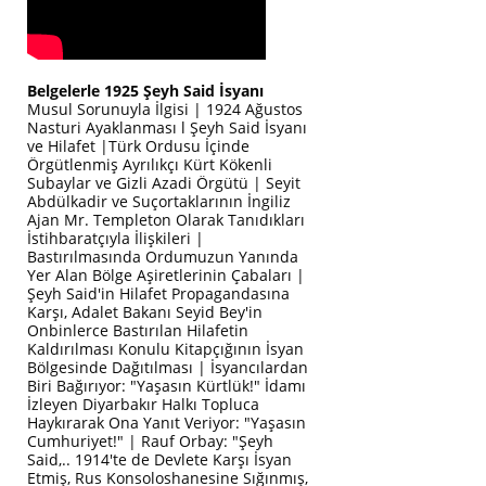
Belgelerle 1925 Şeyh Said İsyanı
Musul Sorunuyla İlgisi | 1924 Ağustos
Nasturi Ayaklanması l Şeyh Said İsyanı
ve Hilafet |Türk Ordusu İçinde
Örgütlenmiş Ayrılıkçı Kürt Kökenli
Subaylar ve Gizli Azadi Örgütü | Seyit
Abdülkadir ve Suçortaklarının İngiliz
Ajan Mr. Templeton Olarak Tanıdıkları
İstihbaratçıyla İlişkileri |
Bastırılmasında Ordumuzun Yanında
Yer Alan Bölge Aşiretlerinin Çabaları |
Şeyh Said'in Hilafet Propagandasına
Karşı, Adalet Bakanı Seyid Bey'in
Onbinlerce Bastırılan Hilafetin
Kaldırılması Konulu Kitapçığının İsyan
Bölgesinde Dağıtılması | İsyancılardan
Biri Bağırıyor: "Yaşasın Kürtlük!" İdamı
İzleyen Diyarbakır Halkı Topluca
Haykırarak Ona Yanıt Veriyor: "Yaşasın
Cumhuriyet!" | Rauf Orbay: "Şeyh
Said,.. 1914'te de Devlete Karşı İsyan
Etmiş, Rus Konsoloshanesine Sığınmış,