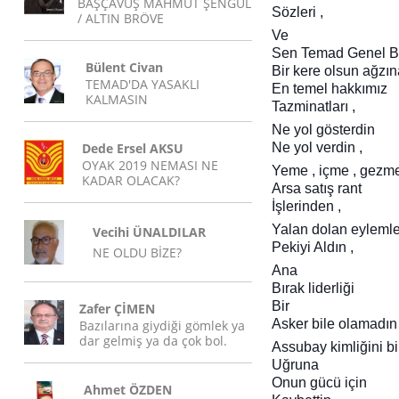
BAŞÇAVUŞ MAHMUT ŞENGÜL
Sözleri ,
/ ALTIN BRÖVE
Ve
Sen Temad Genel B
Bülent Civan
Bir kere olsun ağzın
TEMAD'DA YASAKLI
En temel hakkımız
KALMASIN
Tazminatları ,
Ne yol gösterdin
Dede Ersel AKSU
Ne yol verdin ,
OYAK 2019 NEMASI NE
Yeme , içme , gezm
KADAR OLACAK?
Arsa satış rant
İşlerinden ,
Yalan dolan eyleml
Vecihi ÜNALDILAR
Pekiyi Aldın ,
NE OLDU BİZE?
Ana
Bırak liderliği
Bir
Zafer ÇİMEN
Asker bile olamadın 
Bazılarına giydiği gömlek ya
dar gelmiş ya da çok bol.
Assubay kimliğini bi
Uğruna
Onun gücü için
Ahmet ÖZDEN