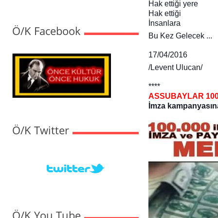
Hak ettiği yere
Hak ettiği
İnsanlara
Ö/K Facebook
Bu Kez Gelecek ...
17/04/2016
/Levent Ulucan/
****
ASSUBAYLAR 100 B
İmza kampanyasına 
Ö/K Twitter
Ö/K You Tube