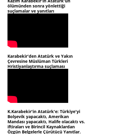
Kazım Karabekir'in Atatürk'ün
ölümünden sonra yönlettiği
suçlamalar ve yanıtları
Karabekir'den Atatürk ve Yakın
Çevresine Müslüman Türkleri
Hristiyanlaştırma suçlaması
K.Karabekir'in Atatürk'e: Türkiye'yi
Bolşevik yapacaktı, Amerikan
Mandası yapacaktı, Halife olacaktı vs.
iftiraları ve Birincil Kaynaklardan
Özgün Belgelerle Çürütücü Yanıtlar.