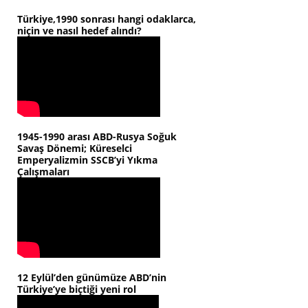
Türkiye,1990 sonrası hangi odaklarca,
niçin ve nasıl hedef alındı?
1945-1990 arası ABD-Rusya Soğuk
Savaş Dönemi; Küreselci
Emperyalizmin SSCB’yi Yıkma
Çalışmaları
12 Eylül’den günümüze ABD’nin
Türkiye’ye biçtiği yeni rol