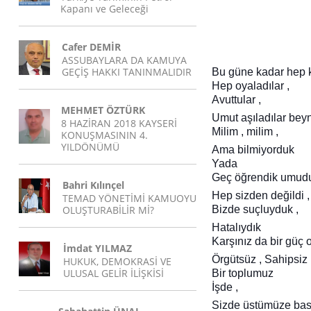
Kapanı ve Geleceği
Cafer DEMİR
ASSUBAYLARA DA KAMUYA
GEÇİŞ HAKKI TANINMALIDIR
Bu güne kadar hep ka
Hep oyaladılar ,
Avuttular ,
MEHMET ÖZTÜRK
Umut aşıladılar bey
8 HAZİRAN 2018 KAYSERİ
Milim , milim ,
KONUŞMASININ 4.
YILDÖNÜMÜ
Ama bilmiyorduk
Yada
Geç öğrendik umudun
Bahri Kılınçel
Hep sizden değildi ,
TEMAD YÖNETİMİ KAMUOYU
OLUŞTURABİLİR Mİ?
Bizde suçluyduk ,
Hatalıydık
Karşınız da bir güç 
İmdat YILMAZ
Örgütsüz , Sahipsiz
HUKUK, DEMOKRASİ VE
ULUSAL GELİR İLİŞKİSİ
Bir toplumuz
İşde ,
Sizde üstümüze ba