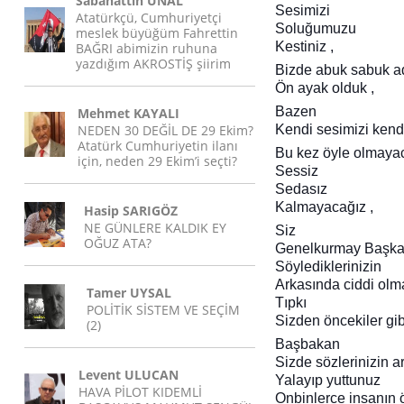
Sabahattin ÜNAL
Sesimizi
Atatürkçü, Cumhuriyetçi
Soluğumuzu
meslek büyüğüm Fahrettin
Kestiniz ,
BAĞRI abimizin ruhuna
yazdığım AKROSTİŞ şiirim
Bizde abuk sabuk ad
Ön ayak olduk ,
Bazen
Mehmet KAYALI
NEDEN 30 DEĞİL DE 29 Ekim?
Kendi sesimizi kendi
Atatürk Cumhuriyetin ilanı
Bu kez öyle olmayac
için, neden 29 Ekim’i seçti?
Sessiz
Sedasız
Kalmayacağız ,
Hasip SARIGÖZ
NE GÜNLERE KALDIK EY
Siz
OĞUZ ATA?
Genelkurmay Başkan
Söylediklerinizin
Arkasında ciddi olma
Tamer UYSAL
Tıpkı
POLİTİK SİSTEM VE SEÇİM
Sizden öncekiler gib
(2)
Başbakan
Sizde sözlerinizin a
Levent ULUCAN
Yalayıp yuttunuz
HAVA PİLOT KIDEMLİ
Onbinlerce insanın 