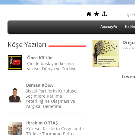
Üye O
Anasayfa
Hakk
Düşü
Köşe Yazıları
dusunc
Önce Kültür
Çin’de başlayan korona
virüsü, Dünya ve Türkiye
Leven
Osman KÖSA
Siyasi Partilerin Kuruluşu,
Seçimlere Katılma
Yeterliliğine Ulaşması ve
Yargısal Denetimi
İbrahim ORTAŞ
Küresel Krizlerin Gölgesinde
Türkiye Tarımının Petrol