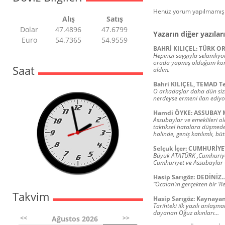
Henüz yorum yapılmamış.
Alış
Satış
Dolar
47.4896
47.6799
Yazarın diğer yazıları
Euro
54.7365
54.9559
BAHRİ KILIÇEL: TÜRK 
Hepinizi saygıyla selamlıyor
orada yapmış olduğum konu
Saat
aldım.
Bahri KILIÇEL, TEMAD Te
O arkadaşlar daha dün sizle
nerdeyse ermeni ilan ediyor
Hamdi ÖYKE: ASSUBAY 
Assubaylar ve emeklileri ola
taktiksel hatalara düşmede
halinde, geniş katılımlı, bütü
Selçuk İçer: CUMHURİYET
Büyük ATATÜRK ,Cumhuriyet 
Cumhuriyet ve Assubaylar 
Hasip Sarıgöz: DEDİNİZ
“Öcalan’ın gerçekten bir ‘Re
Takvim
Hasip Sarıgöz: Kaynaya
Tarihteki ilk yazılı anlaşm
dayanan Oğuz akınları…
<<
>>
Ağustos 2026