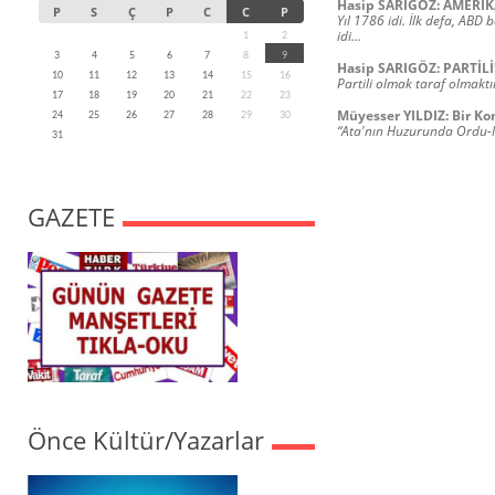
Hasip SARIGÖZ: AMERİ
P
S
Ç
P
C
C
P
Yıl 1786 idi. İlk defa, ABD
idi…
1
2
3
4
5
6
7
8
9
Hasip SARIGÖZ: PARTİLİ!
10
11
12
13
14
15
16
Partili olmak taraf olmaktı
17
18
19
20
21
22
23
Müyesser YILDIZ: Bir Ko
24
25
26
27
28
29
30
“Ata'nın Huzurunda Ordu-Mil
31
GAZETE
Önce Kültür/Yazarlar