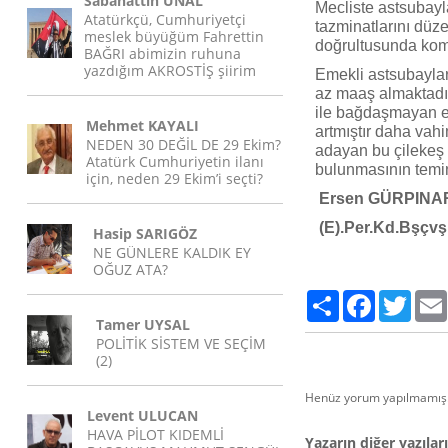
Sabahattin ÜNAL
Mecliste astsubayl
Atatürkçü, Cumhuriyetçi
tazminatlarını düze
meslek büyüğüm Fahrettin
doğrultusunda komi
BAĞRI abimizin ruhuna
yazdığım AKROSTİŞ şiirim
Emekli astsubaylar
az maaş almaktadır
ile bağdaşmayan ek
Mehmet KAYALI
artmıştır daha vah
NEDEN 30 DEĞİL DE 29 Ekim?
adayan bu çilekeş
Atatürk Cumhuriyetin ilanı
bulunmasının temin
için, neden 29 Ekim’i seçti?
Ersen GÜRPINA
(E).Per.Kd.Bşçvş
Hasip SARIGÖZ
NE GÜNLERE KALDIK EY
OĞUZ ATA?
Paylaş
Facebook
Twitte
Tamer UYSAL
POLİTİK SİSTEM VE SEÇİM
(2)
Henüz yorum yapılmamış.
Levent ULUCAN
HAVA PİLOT KIDEMLİ
Yazarın diğer yazıları