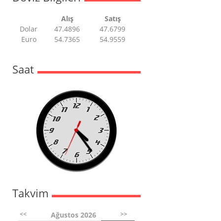
Alış
Satış
Dolar
47.4896
47.6799
Euro
54.7365
54.9559
Saat
Takvim
<<
>>
Ağustos 2026