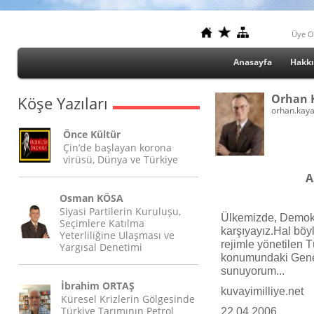
Üye O
Anasayfa
Hakk
Orhan 
Köşe Yazıları
orhan.kay
Önce Kültür
Çin’de başlayan korona
virüsü, Dünya ve Türkiye
A
Osman KÖSA
Siyasi Partilerin Kuruluşu,
Ülkemizde, Demokra
Seçimlere Katılma
karşıyayız.Hal böy
Yeterliliğine Ulaşması ve
rejimle yönetilen T
Yargısal Denetimi
konumundaki Genel
sunuyorum...
İbrahim ORTAŞ
kuvayimilliye.net
Küresel Krizlerin Gölgesinde
Türkiye Tarımının Petrol
22.04.2006