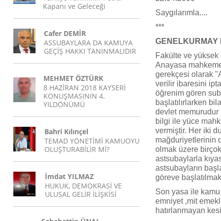
Kapanı ve Geleceği
Saygılarımla....
***
Cafer DEMİR
GENELKURMAY 
ASSUBAYLARA DA KAMUYA
GEÇİŞ HAKKI TANINMALIDIR
Fakülte ve yüksek 
Anayasa mahkemes
gerekçesi olarak "
MEHMET ÖZTÜRK
verilir ibaresini ip
8 HAZİRAN 2018 KAYSERİ
öğrenim gören sub
KONUŞMASININ 4.
başlatılırlarken b
YILDÖNÜMÜ
devlet memurudur 
bilgi ile yüce mah
vermiştir. Her iki 
Bahri Kılınçel
mağduriyetlerinin 
TEMAD YÖNETİMİ KAMUOYU
OLUŞTURABİLİR Mİ?
olmak üzere birçok
astsubaylarla kıy
astsubayların baş
İmdat YILMAZ
göreve başlatılmak
HUKUK, DEMOKRASİ VE
Son yasa ile kamu 
ULUSAL GELİR İLİŞKİSİ
emniyet ,mit emekl
hatırlanmayan kesi