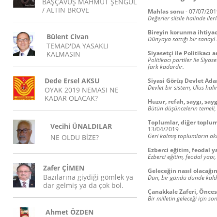
BAŞÇAVUŞ MAHMUT ŞENGÜL
/ ALTIN BRÖVE
Mahlas sonu
-
07/07/201
Değerler silsile halinde ile
Bireyin korunma ihtiyac
Bülent Civan
Dünyaya sattığı bir sanayi
TEMAD'DA YASAKLI
Siyasetçi ile Politikacı 
KALMASIN
Politikacı partiler ile Siyas
fark kadardır.
Dede Ersel AKSU
Siyasi Görüş Devlet Ad
Devlet bir sistem, Ulus hali
OYAK 2019 NEMASI NE
KADAR OLACAK?
Huzur, refah, saygı, sayg
Bütün düşüncelerin temeli,
Toplumlar, diğer toplumla
Vecihi ÜNALDILAR
13/04/2019
Geri kalmış toplumların akıl
NE OLDU BİZE?
Ezberci eğitim, feodal y
Ezberci eğitim, feodal yapı
Zafer ÇİMEN
Geleceğin nasıl olacağı
Bazılarına giydiği gömlek ya
Dün, bir gündü dünde kaldı
dar gelmiş ya da çok bol.
Çanakkale Zaferi, Önces
Bir milletin geleceği için
Ahmet ÖZDEN