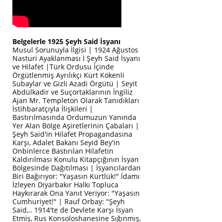
Belgelerle 1925 Şeyh Said İsyanı
Musul Sorunuyla İlgisi | 1924 Ağustos
Nasturi Ayaklanması l Şeyh Said İsyanı
ve Hilafet |Türk Ordusu İçinde
Örgütlenmiş Ayrılıkçı Kürt Kökenli
Subaylar ve Gizli Azadi Örgütü | Seyit
Abdülkadir ve Suçortaklarının İngiliz
Ajan Mr. Templeton Olarak Tanıdıkları
İstihbaratçıyla İlişkileri |
Bastırılmasında Ordumuzun Yanında
Yer Alan Bölge Aşiretlerinin Çabaları |
Şeyh Said'in Hilafet Propagandasına
Karşı, Adalet Bakanı Seyid Bey'in
Onbinlerce Bastırılan Hilafetin
Kaldırılması Konulu Kitapçığının İsyan
Bölgesinde Dağıtılması | İsyancılardan
Biri Bağırıyor: "Yaşasın Kürtlük!" İdamı
İzleyen Diyarbakır Halkı Topluca
Haykırarak Ona Yanıt Veriyor: "Yaşasın
Cumhuriyet!" | Rauf Orbay: "Şeyh
Said,.. 1914'te de Devlete Karşı İsyan
Etmiş, Rus Konsoloshanesine Sığınmış,