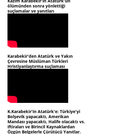
Kazım Karabekir'in Atatürk'ün
ölümünden sonra yönlettiği
suçlamalar ve yanıtları
Karabekir'den Atatürk ve Yakın
Çevresine Müslüman Türkleri
Hristiyanlaştırma suçlaması
K.Karabekir'in Atatürk'e: Türkiye'yi
Bolşevik yapacaktı, Amerikan
Mandası yapacaktı, Halife olacaktı vs.
iftiraları ve Birincil Kaynaklardan
Özgün Belgelerle Çürütücü Yanıtlar.