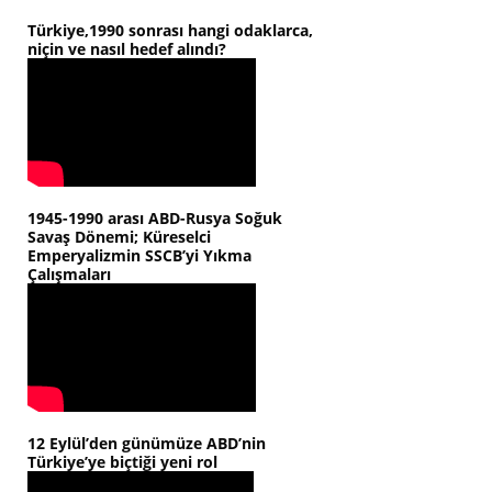
Türkiye,1990 sonrası hangi odaklarca,
niçin ve nasıl hedef alındı?
1945-1990 arası ABD-Rusya Soğuk
Savaş Dönemi; Küreselci
Emperyalizmin SSCB’yi Yıkma
Çalışmaları
12 Eylül’den günümüze ABD’nin
Türkiye’ye biçtiği yeni rol