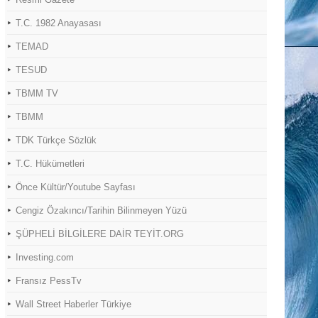
T.C. 1982 Anayasası
TEMAD
TESUD
TBMM TV
TBMM
TDK Türkçe Sözlük
T.C. Hükümetleri
Önce Kültür/Youtube Sayfası
Cengiz Özakıncı/Tarihin Bilinmeyen Yüzü
ŞÜPHELİ BİLGİLERE DAİR TEYİT.ORG
Investing.com
Fransız PessTv
Wall Street Haberler Türkiye