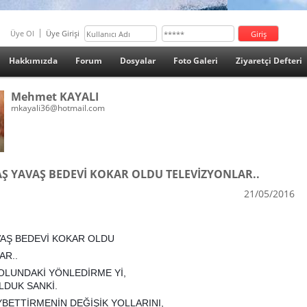
Üye Ol
Üye Girişi
Hakkımızda
Forum
Dosyalar
Foto Galeri
Ziyaretçi Defteri
Mehmet KAYALI
mkayali36@hotmail.com
Ş YAVAŞ BEDEVİ KOKAR OLDU TELEVİZYONLAR..
21/05/2016
VAŞ BEDEVİ KOKAR OLDU
AR..
OLUNDAKİ YÖNLEDİRME Yİ,
LDUK SANKİ.
YBETTİRMENİN DEĞİŞİK YOLLARINI,