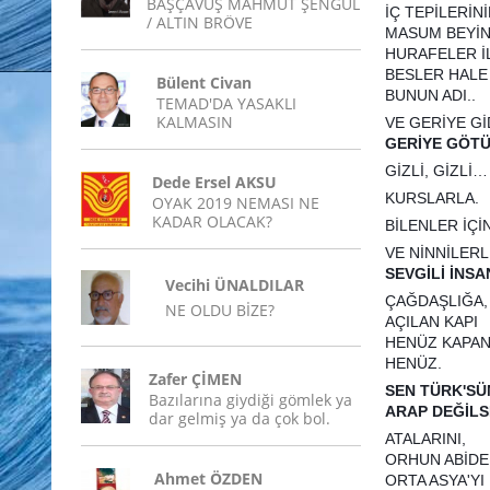
BAŞÇAVUŞ MAHMUT ŞENGÜL
İÇ TEPİLERİN
/ ALTIN BRÖVE
MASUM BEYİN
HURAFELER İ
BESLER HAL
Bülent Civan
BUNUN ADI..
TEMAD'DA YASAKLI
KALMASIN
VE GERİYE Gİ
GERİYE GÖTÜ
GİZLİ, GİZLİ…
Dede Ersel AKSU
KURSLARLA.
OYAK 2019 NEMASI NE
KADAR OLACAK?
BİLENLER İÇİN
VE NİNNİLERL
SEVGİLİ İNS
Vecihi ÜNALDILAR
ÇAĞDAŞLIĞA,
NE OLDU BİZE?
AÇILAN KAPI
HENÜZ KAPAN
HENÜZ.
Zafer ÇİMEN
SEN TÜRK'S
Bazılarına giydiği gömlek ya
ARAP DEĞİLS
dar gelmiş ya da çok bol.
ATALARINI,
ORHUN ABİDE
Ahmet ÖZDEN
ORTA ASYA'YI 