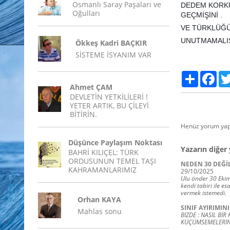
Osmanlı Saray Paşaları ve
DEDEM KORK
Oğulları
GEÇMİŞİNİ .
VE TÜRKLÜĞ
UNUTMAMALISIN
Ökkeş Kadri BAÇKIR
SİSTEME İSYANIM VAR
Paylaş
Fac
Ahmet ÇAM
DEVLETİN YETKİLİLERİ !
YETER ARTIK, BU ÇİLEYİ
BİTİRİN.
Henüz yorum yap
Düşünce Paylaşım Noktası
Yazarın diğer 
BAHRİ KILIÇEL: TÜRK
ORDUSUNUN TEMEL TAŞI
NEDEN 30 DEĞİL 
KAHRAMANLARIMIZ
29/10/2025
Ulu önder 30 Ekim
kendi tabiri ile e
vermek istemedi.
Orhan KAYA
SINIF AYIRIMIN
Mahlas sonu
BİZDE : NASIL Bİ
KÜÇÜMSEMELERİN,