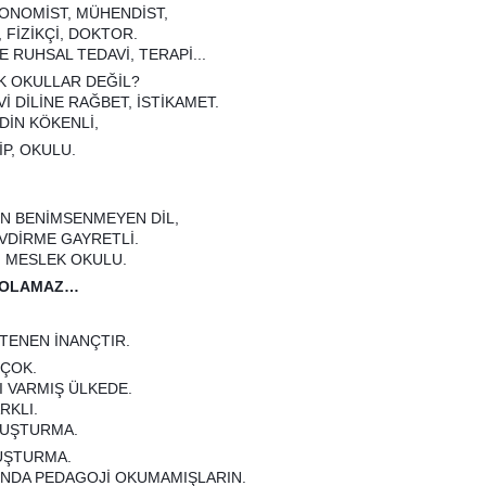
ONOMİST, MÜHENDİST,
, FİZİKÇİ, DOKTOR.
E RUHSAL TEDAVİ, TERAPİ...
K OKULLAR DEĞİL?
İ DİLİNE RAĞBET, İSTİKAMET.
DİN KÖKENLİ,
İP, OKULU.
?
N BENİMSENMEYEN DİL,
VDİRME GAYRETLİ.
I MESLEK OKULU.
K OLAMAZ…
TENEN İNANÇTIR.
 ÇOK.
I VARMIŞ ÜLKEDE.
RKLI.
LUŞTURMA.
UŞTURMA.
TINDA PEDAGOJİ OKUMAMIŞLARIN.