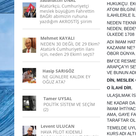
Sabahattin ÜNAL
HUKUKÇU. EK
Atatürkçü, Cumhuriyetçi
ATOM BİLGİNİ
meslek büyüğüm Fahrettin
İLAHİLERLE İL
BAĞRI abimizin ruhuna
yazdığım AKROSTİŞ şiirim
NEDEN TEKNİ
NEDEN, BEDEV
ÜLKEDE 1708 
Mehmet KAYALI
ADI İMAM HAT
NEDEN 30 DEĞİL DE 29 Ekim?
KAZANIM NE
Atatürk Cumhuriyetin ilanı
ÖBÜR DÜNYA.
için, neden 29 Ekim’i seçti?
BM'CE RESME
ARAPÇA'YI SE
Hasip SARIGÖZ
VE BUNUN AD
NE GÜNLERE KALDIK EY
DİN, MESLE
OĞUZ ATA?
O İLAHİ DİR.
ULAŞILMAK İS
Tamer UYSAL
NE KADAR DA
POLİTİK SİSTEM VE SEÇİM
İMAM İHTİYAC
(2)
AMA, GAYE FA
TARAFTAR O
Levent ULUCAN
TEMELDE UY
HAVA PİLOT KIDEMLİ
KURS ADI AL