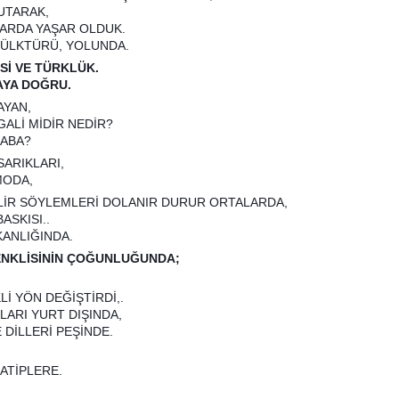
UTARAK,
ARDA YAŞAR OLDUK.
ÜLKTÜRÜ, YOLUNDA.
Sİ VE TÜRKLÜK.
YA DOĞRU.
AYAN,
ALİ MİDİR NEDİR?
CABA?
SARIKLARI,
MODA,
İLİR SÖYLEMLERİ DOLANIR DURUR ORTALARDA,
ASKISI..
KANLIĞINDA.
ENKLİSİNİN ÇOĞUNLUĞUNDA;
Lİ YÖN DEĞİŞTİRDİ,.
LARI YURT DIŞINDA,
DİLLERİ PEŞİNDE.
ATİPLERE.
: