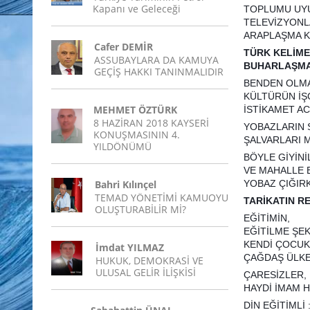
Kapanı ve Geleceği
TOPLUMU UY
TELEVİZYONL
ARAPLAŞMA K
Cafer DEMİR
TÜRK KELİME
ASSUBAYLARA DA KAMUYA
BUHARLAŞMA
GEÇİŞ HAKKI TANINMALIDIR
BENDEN OLM
KÜLTÜRÜN İŞG
MEHMET ÖZTÜRK
İSTİKAMET A
8 HAZİRAN 2018 KAYSERİ
YOBAZLARIN 
KONUŞMASININ 4.
ŞALVARLARI 
YILDÖNÜMÜ
BÖYLE GİYİN
VE MAHALLE B
Bahri Kılınçel
YOBAZ ÇIĞIR
TEMAD YÖNETİMİ KAMUOYU
TARİKATIN R
OLUŞTURABİLİR Mİ?
EĞİTİMİN,
EĞİTİLME ŞEK
KENDİ ÇOCUK
İmdat YILMAZ
ÇAĞDAŞ ÜLKE 
HUKUK, DEMOKRASİ VE
ULUSAL GELİR İLİŞKİSİ
ÇARESİZLER,
HAYDİ İMAM H
DİN EĞİTİMLİ 