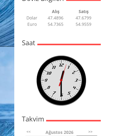
Alış
Satış
Dolar
47.4896
47.6799
Euro
54.7365
54.9559
Saat
Takvim
<<
>>
Ağustos 2026