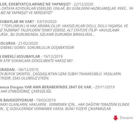
ZLER, EDEBİYATÇILARIMIZ NE YAPMIŞIZ?
-
22/12/2020
 ORTAYA KOYDUKLARI ESERLERİ, ONLAR, BU GÜNLERİNİ HAZIRLAMIŞLAR. PEKİİ… YA
 BİZ NE YAPMIŞIZ? VE NEREDEYİZ?
 SUBAYLAR MI VAR?
-
03/10/2020
 ? TOPLUMUN ( /4 HAK ARAMA) OLUP. HAKSIZLIKLARI DOLU, DOLU YAŞARSA. VE
 TAZMİNAT TALEPLERİNİ TENKİT EDERSE. ALT STATÜYE İTİLİP- HAVUZLAMA
URSA , BU DURUMUNDA, SIZLANIR DURUMDA BIRAKILIRSA...
 OLURSA
-
21/02/2020
ÖNEMLİ GÖREV. SORUMLULUK DÜŞMEKTEDİR
 EMEKLİ ASSUBAYLAR
-
19/12/2019
IK ATIP SOKAKLARA DÖKÜLMEKTE HAKSIZ MI? .
URADAN.
-
06/12/2019
EN BÜYÜK SIKINTISI , ÇAĞDAŞLIKTAN UZAK SUBAY TAHAKKÜMLÜ. YASALARIN
ETKİDİR. ESAS OLUMSUZ ETKEN.
amza Dürgen VAR AMA BERABERİNDE 2847 DE VAR.
-
25/11/2019
HAK ETMEDİĞİMİZ, ÇARESİZLİĞE.
N BAHSEDİYORUM
-
19/03/2019
AKKI OLANLARIN, HAKLARINI . VERMEMEK İÇİN… HAK DAĞITIM TERAZİSİNİ ELİNDE
 , İÇ GÜDÜLERİNDE VERMEMEK VARSA. BUNU YÜZEYE ÇIKARMAZLAR.
Devamı