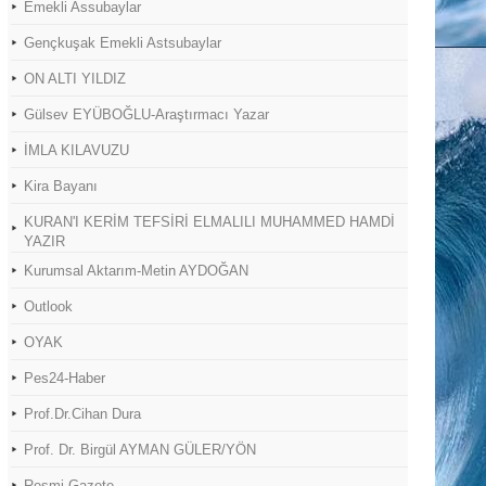
Emekli Assubaylar
Gençkuşak Emekli Astsubaylar
ON ALTI YILDIZ
Gülsev EYÜBOĞLU-Araştırmacı Yazar
İMLA KILAVUZU
Kira Bayanı
KURAN'I KERİM TEFSİRİ ELMALILI MUHAMMED HAMDİ
YAZIR
Kurumsal Aktarım-Metin AYDOĞAN
Outlook
OYAK
Pes24-Haber
Prof.Dr.Cihan Dura
Prof. Dr. Birgül AYMAN GÜLER/YÖN
Resmi Gazete