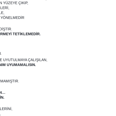
İN YÜZEYE ÇIKIP,
LERİ,
LE,
E YÖNELMEDİR
DİŞTİR.
RMEYİ TETİKLEMEDİR.
.
E UYUTULMAYA ÇALIŞILAN,
ANIM UYUMAMALISIN.
MAMIŞTIR.
ÜN…
İN.
LERİNİ,
,