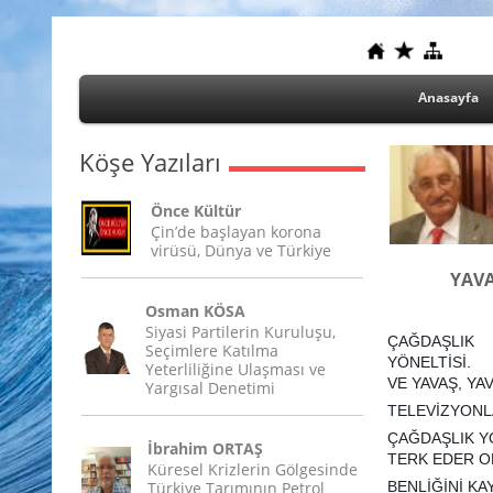
Anasayfa
Köşe Yazıları
Önce Kültür
Çin’de başlayan korona
virüsü, Dünya ve Türkiye
YAVA
Osman KÖSA
Siyasi Partilerin Kuruluşu,
ÇAĞDAŞLIK
Seçimlere Katılma
YÖNELTİSİ.
Yeterliliğine Ulaşması ve
VE YAVAŞ, YA
Yargısal Denetimi
TELEVİZYONL
ÇAĞDAŞLIK Y
İbrahim ORTAŞ
TERK EDER O
Küresel Krizlerin Gölgesinde
Türkiye Tarımının Petrol
BENLİĞİNİ KA