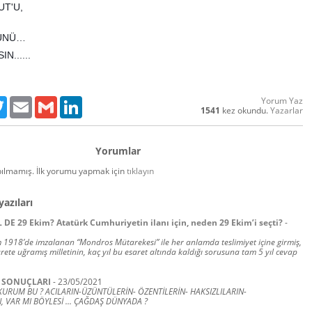
UT'U,
ÜNÜ…
......
Yorum Yaz
ebook
Twitter
Email
Gmail
LinkedIn
1541
kez okundu.
Yazarlar
Yorumlar
ılmamış. İlk yorumu yapmak için
tıklayın
yazıları
DE 29 Ekim? Atatürk Cumhuriyetin ilanı için, neden 29 Ekim’i seçti?
-
 1918’de imzalanan “Mondros Mütarekesi” ile her anlamda teslimiyet içine girmiş,
sarete uğramış milletinin, kaç yıl bu esaret altında kaldığı sorusuna tam 5 yıl cevap
I SONUÇLARI
-
23/05/2021
R KURUM BU ? ACILARIN-ÜZÜNTÜLERİN- ÖZENTİLERİN- HAKSIZLILARIN-
 VAR MI BÖYLESİ ... ÇAĞDAŞ DÜNYADA ?