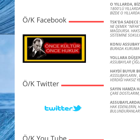
O YILLARDA, Bİ
1800'LÜ YILLARDA
BİZDE O YILLARDA
Ö/K Facebook
TSK'DA SADECE
NE DEMEK "NİFAK"
MAĞDURSA. HAKSIZ
SİSTEMİNE SOKUL
KONU ASSUBAY
BURADA KURUMA 
YOLLARA DÜŞEN
ASSUBAYLAR ÇIĞL
HAYDİ BUYUR B
ASSSUBAYLARIN , 
VERDİĞİ HAKSIZ Y
Ö/K Twitter
SAYIN HAMZA H
ÇARE DOSTLARIM, 
ASSUBAYLARDA
HAK EDENLERİN, H
BULUNDURANLARIN
Ö/K You Tube