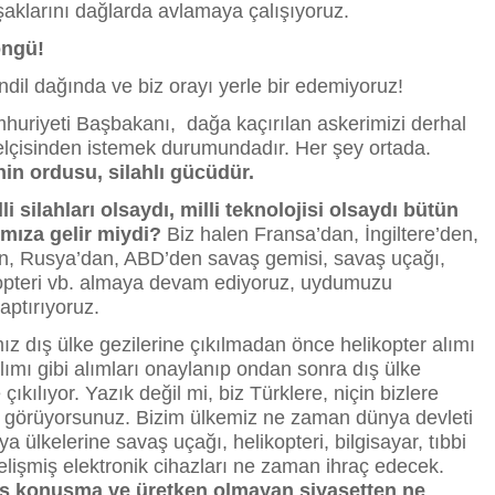
aklarını dağlarda avlamaya çalışıyoruz.
öngü!
dil dağında ve biz orayı yerle bir edemiyoruz!
huriyeti Başbakanı, dağa kaçırılan askerimizi derhal
çisinden istemek durumundadır. Her şey ortada.
in ordusu, silahlı gücüdür.
i silahları olsaydı, milli teknolojisi olsaydı bütün
mıza gelir miydi?
Biz halen Fransa’dan, İngiltere’den,
, Rusya’dan, ABD’den savaş gemisi, savaş uçağı,
opteri vb. almaya devam ediyoruz, uydumuzu
aptırıyoruz.
z dış ülke gezilerine çıkılmadan önce helikopter alımı
ımı gibi alımları onaylanıp ondan sonra dış ülke
 çıkılıyor. Yazık değil mi, biz Türklere, niçin bizlere
a görüyorsunuz. Bizim ülkemiz ne zaman dünya devleti
a ülkelerine savaş uçağı, helikopteri, bilgisayar, tıbbi
lişmiş elektronik cihazları ne zaman ihraç edecek.
ş konuşma ve üretken olmayan siyasetten ne