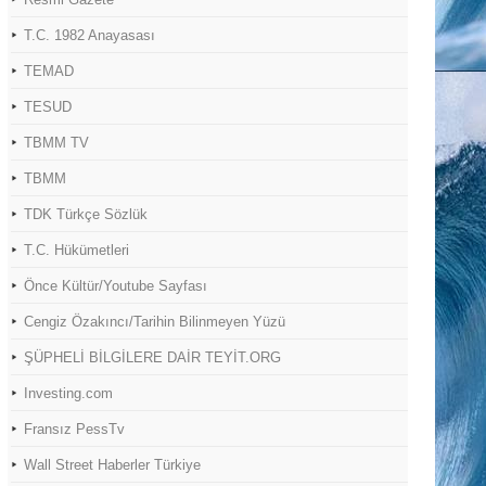
T.C. 1982 Anayasası
TEMAD
TESUD
TBMM TV
TBMM
TDK Türkçe Sözlük
T.C. Hükümetleri
Önce Kültür/Youtube Sayfası
Cengiz Özakıncı/Tarihin Bilinmeyen Yüzü
ŞÜPHELİ BİLGİLERE DAİR TEYİT.ORG
Investing.com
Fransız PessTv
Wall Street Haberler Türkiye