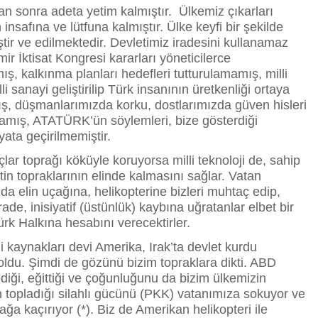
an sonra adeta yetim kalmıştır. Ülkemiz çıkarları
 insafına ve lütfuna kalmıştır. Ülke keyfi bir şekilde
ştir ve edilmektedir. Devletimiz iradesini kullanamaz
mir İktisat Kongresi kararları yöneticilerce
ş, kalkınma planları hedefleri tutturulamamış, milli
lli sanayi geliştirilip Türk insanının üretkenliği ortaya
, düşmanlarımızda korku, dostlarımızda güven hisleri
amış, ATATÜRK’ün söylemleri, bize gösterdiği
yata geçirilmemiştir.
çlar toprağı köküyle koruyorsa milli teknoloji de, sahip
tin topraklarının elinde kalmasını sağlar. Vatan
a elin uçağına, helikopterine bizleri muhtaç edip,
irade, inisiyatif (üstünlük) kaybına uğratanlar elbet bir
rk Halkına hesabını verecektirler.
 kaynakları devi Amerika, Irak’ta devlet kurdu
du. Şimdi de gözünü bizim topraklara dikti. ABD
ediği, eğittiği ve çoğunluğunu da bizim ülkemizin
n topladığı silahlı gücünü (PKK) vatanımıza sokuyor ve
ağa kaçırıyor (*). Biz de Amerikan helikopteri ile