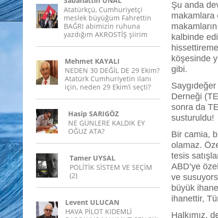
Sabahattin ÜNAL
Şu anda dev
Atatürkçü, Cumhuriyetçi
makamlara e
meslek büyüğüm Fahrettin
BAĞRI abimizin ruhuna
makamların 
yazdığım AKROSTİŞ şiirim
kalbinde edi
hissettireme
köşesinde y
Mehmet KAYALI
gibi.
NEDEN 30 DEĞİL DE 29 Ekim?
Atatürk Cumhuriyetin ilanı
Saygıdeğer 
için, neden 29 Ekim’i seçti?
Derneği (TE
sonra da TE
Hasip SARIGÖZ
susturuldu!
NE GÜNLERE KALDIK EY
OĞUZ ATA?
Bir camia, b
olamaz. Özel
tesis satışl
Tamer UYSAL
ABD’ye özel
POLİTİK SİSTEM VE SEÇİM
(2)
ve susuyor
büyük ihane
ihanettir, Tü
Levent ULUCAN
HAVA PİLOT KIDEMLİ
Halkımız, 