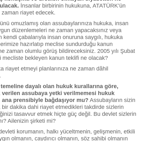
ulacak.
İnsanlar birbirinin hukukuna, ATATÜRK’ün
e zaman riayet edecek.
ünü omuzlamış olan assubaylarınıza hukuka, insan
ygun düzenlemeleri ne zaman yapacaksınız veya
n kendi çabalarıyla insan onuruna saygılı, hukuka
llerimize hazırlatıp meclise sundurduğu kanun
, ne zaman olumlu görüş bildireceksiniz. 2005 yılı Şubat
 mecliste bekleyen kanun teklifi ne olacak?
a riayet etmeyi planlarınıza ne zaman dâhil
.
” temeline dayalı olan hukuk kurallarına göre,
 verilen assubaya yetki verilmemesi hukuk
ın ana prensibiyle bağdaşıyor mu?
Assubayların sizin
ir dakika dahi riayet etmedikleri takdirde sizlerin
ğinizi tasavvur etmek hiçte güç değil. Bu devlet sizlerin
ı? Ailenizin şirketi mi?
vleti korumanın, halkı yüceltmenin, gelişmenin, etkili
ygın olmanın, caydırıcı olmanın, söz sahibi olmanın