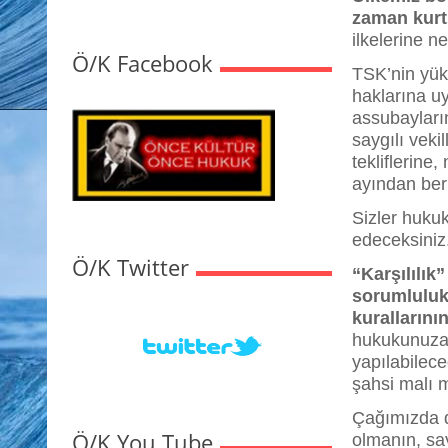
zaman kurt
ilkelerine n
Ö/K Facebook
TSK’nin yük
haklarına u
assubayları
saygılı veki
tekliflerine
ayından beri
Sizler hukuk
edeceksiniz
Ö/K Twitter
“Karşılılık
sorumluluk
kuralların
hukukunuza b
yapılabilece
şahsi malı m
Çağımızda de
Ö/K You Tube
olmanın, sa