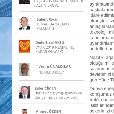
BAŞÇAVUŞ MAHMUT ŞENGÜL
ayrılmasınd
/ ALTIN BRÖVE
başkalarının
idare edilmi
Bülent Civan
olmuştur. İz
TEMAD'DA YASAKLI
anlaşılamamı
KALMASIN
teknoloji, mi
konulamamış
Dede Ersel AKSU
uyandırılam
OYAK 2019 NEMASI NE
hedefleri ha
KADAR OLACAK?
Nasıl ki ağa
olduğu mille
Vecihi ÜNALDILAR
savunmasınd
NE OLDU BİZE?
devletimizi 
gün Yüce Tü
Zafer ÇİMEN
Dünya enerji
Bazılarına giydiği gömlek ya
komşumuz ol
dar gelmiş ya da çok bol.
Irak’ta besl
işsizlerinde
askerimizi d
Ahmet ÖZDEN