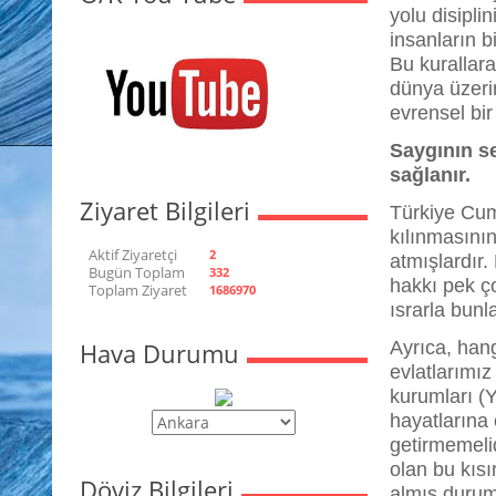
yolu disipl
insanların b
Bu kurallar
dünya üzeri
evrensel bir
Saygının s
sağlanır.
Ziyaret Bilgileri
Türkiye Cum
kılınmasının
Aktif Ziyaretçi
2
atmışlardır
Bugün Toplam
332
hakkı pek ço
Toplam Ziyaret
1686970
ısrarla bun
Hava Durumu
Ayrıca, hang
evlatlarımız
kurumları (Y
hayatlarına 
getirmemeli
olan bu kısı
Döviz Bilgileri
almış duru