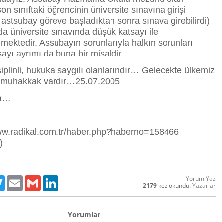
on sınıftaki öğrencinin üniversite sınavına girişi
r astsubay göreve başladıktan sonra sınava girebilirdi)
a üniversite sınavında düşük katsayı ile
lmektedir. Assubayın sorunlarıyla halkın sorunları
sayı ayrımı da buna bir misaldir.
iplinli, hukuka saygılı olanlarındır… Gelecekte ülkemiz
lar muhakkak vardır…25.07.2005
la…
/www.radikal.com.tr/haber.php?haberno=158466
)
Yorum Yaz
ebook
Twitter
Email
Gmail
LinkedIn
2179
kez okundu.
Yazarlar
Yorumlar