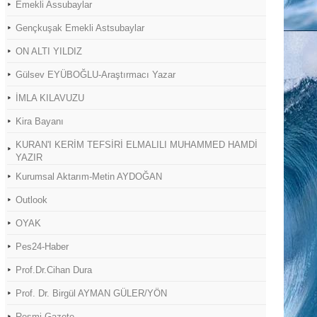
Emekli Assubaylar
Gençkuşak Emekli Astsubaylar
ON ALTI YILDIZ
Gülsev EYÜBOĞLU-Araştırmacı Yazar
İMLA KILAVUZU
Kira Bayanı
KURAN'I KERİM TEFSİRİ ELMALILI MUHAMMED HAMDİ
YAZIR
Kurumsal Aktarım-Metin AYDOĞAN
Outlook
OYAK
Pes24-Haber
Prof.Dr.Cihan Dura
Prof. Dr. Birgül AYMAN GÜLER/YÖN
Resmi Gazete