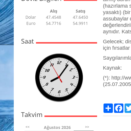
(hazırlama s
Alış
Satış
yasaktı) (bi
Dolar
47.4548
47.6450
assubaylar d
Euro
54.7716
54.9911
değerlendiri
aynıdır. Kat
Saat
Gelecek; dis
için fırsat
Saygılarım
Kaynak:
(*): http:/
(25.07.2005
Paylaş
Fac
Takvim
<<
>>
Ağustos 2026