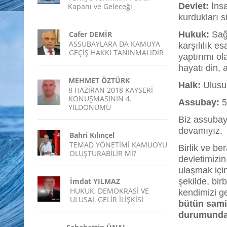
Devlet:
İnsa
Kapanı ve Geleceği
kurdukları s
Cafer DEMİR
Hukuk:
Sağ 
ASSUBAYLARA DA KAMUYA
karşılılık 
GEÇİŞ HAKKI TANINMALIDIR
yaptırımı ol
hayatı din, 
MEHMET ÖZTÜRK
Halk:
Ulusu
8 HAZİRAN 2018 KAYSERİ
KONUŞMASININ 4.
Assubay:
5
YILDÖNÜMÜ
Biz assubay
devamıyız.
Bahri Kılınçel
TEMAD YÖNETİMİ KAMUOYU
Birlik ve be
OLUŞTURABİLİR Mİ?
devletimizin
ulaşmak için
İmdat YILMAZ
şekilde, birb
HUKUK, DEMOKRASİ VE
kendimizi g
ULUSAL GELİR İLİŞKİSİ
bütün sami
durumunda