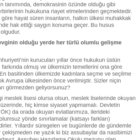
inin tanımında, demokrasinin özünde olduğu gibi
irbirlerinin hukukuna riayet etmelerinden geçmektedir.
a göre hayat süren insanların, halkın ülkesi muhakkak
nde hak ettiği saygın konuma geçer. Bu husus
 olgudur.
evginin olduğu yerde her türlü olumlu gelişme
huriyeti’nin kurucuları yıllar önce hukukun üstün
 farkında olmuş ve ülkemizin temellerini ona göre
. En basitinden ülkemizde kadınlara seçme ve seçilme
k Avrupa ülkesinden önce verilmiştir. Sizler niçin
ları görmezden geliyorsunuz?
i meslek lisesi olursa olsun, meslek liselerinde okuyan
 üzerinde, hiç kimse siyaset yapmamalı. Devletin
ÖK) da orada okuyan evlatlarımıza, ilerideki
olumsuz yönde sınırlamalar (katsayı farkları)
dirler. Yıllardır süregelen ve bugünlerde de gündemle
r çekişmeden ne yazık ki biz assubaylar da nasibimizi
mdayız. Assubay Hazırlama Okulu mezunu olan