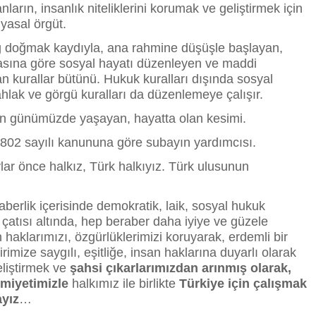
nların, insanlık niteliklerini korumak ve geliştirmek için
iyasal örgüt.
doğmak kaydıyla, ana rahmine düşüşle başlayan,
esasına göre sosyal hayatı düzenleyen ve maddi
an kurallar bütünü. Hukuk kuralları dışında sosyal
ahlak ve görgü kuralları da düzenlemeye çalışır.
n günümüzde yaşayan, hayatta olan kesimi.
802 sayılı kanununa göre subayın yardımcısı.
lar önce halkız, Türk halkıyız. Türk ulusunun
raberlik içerisinde demokratik, laik, sosyal hukuk
 çatısı altında, hep beraber daha iyiye ve güzele
 haklarımızı, özgürlüklerimizi koruyarak, erdemli bir
irimize saygılı, eşitliğe, insan haklarına duyarlı olarak
eliştirmek ve
şahsi çıkarlarımızdan arınmış olarak,
miyetimizle
halkımız ile birlikte
Türkiye için çalışmak
yız
…