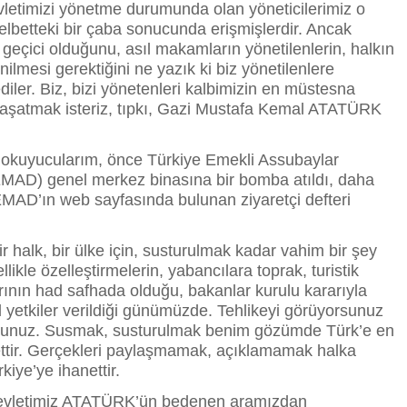
letimizi yönetme durumunda olan yöneticilerimiz o
lbetteki bir çaba sonucunda erişmişlerdir. Ancak
geçici olduğunu, asıl makamların yönetilenlerin, halkın
nilmesi gerektiğini ne yazık ki biz yönetilenlere
diler. Biz, bizi yönetenleri kalbimizin en müstesna
aşatmak isteriz, tıpkı, Gazi Mustafa Kemal ATATÜRK
okuyucularım, önce Türkiye Emekli Assubaylar
MAD) genel merkez binasına bir bomba atıldı, daha
MAD’ın web sayfasında bulunan ziyaretçi defteri
ir halk, bir ülke için, susturulmak kadar vahim bir şey
likle özelleştirmelerin, yabancılara toprak, turistik
arının had safhada olduğu, bakanlar kurulu kararıyla
 yetkiler verildiği günümüzde. Tehlikeyi görüyorsunuz
sunuz. Susmak, susturulmak benim gözümde Türk’e en
ttir. Gerçekleri paylaşmamak, açıklamamak halka
rkiye’ye ihanettir.
devletimiz ATATÜRK’ün bedenen aramızdan