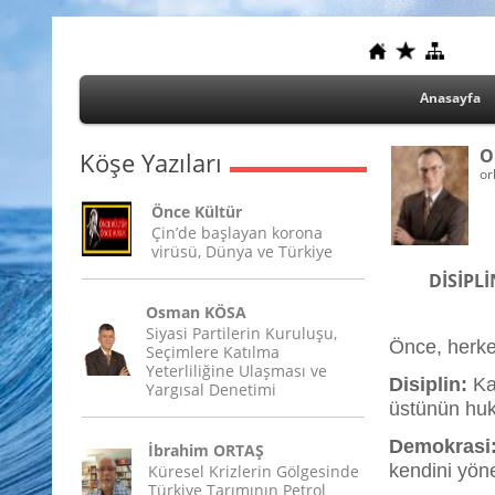
Anasayfa
O
Köşe Yazıları
or
Önce Kültür
Çin’de başlayan korona
virüsü, Dünya ve Türkiye
DİSİPL
Osman KÖSA
Siyasi Partilerin Kuruluşu,
Önce, herkes
Seçimlere Katılma
Yeterliliğine Ulaşması ve
Disiplin:
Kan
Yargısal Denetimi
üstünün huku
Demokrasi
İbrahim ORTAŞ
kendini yöne
Küresel Krizlerin Gölgesinde
Türkiye Tarımının Petrol