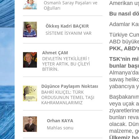
Osmanlı Saray Paşaları ve
Amerikan uş
Oğulları
Bu nasıl d
Adamlar Kan
Ökkeş Kadri BAÇKIR
SİSTEME İSYANIM VAR
Türkiye Cum
ABD büyükel
PKK, ABD’n
Ahmet ÇAM
DEVLETİN YETKİLİLERİ !
TSK’nin mill
YETER ARTIK, BU ÇİLEYİ
bunlar başı
BİTİRİN.
Almanya’dan
savaş helik
Düşünce Paylaşım Noktası
yabancıya y
BAHRİ KILIÇEL: TÜRK
Başbakanımı
ORDUSUNUN TEMEL TAŞI
KAHRAMANLARIMIZ
veya uçak al
ziyaretlerine
bunları rev
Orhan KAYA
olacak. Düny
Mahlas sonu
malzeme, ge
Ülkemiz bo