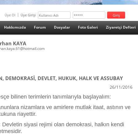
Üye Ol
Üye Girişi
Hakkımızda
Forum
Dosyalar
Foto Galeri
Ziyaretçi Defteri
rhan KAYA
han.kaya.61@hotmail.com
İN, DEMOKRASİ, DEVLET, HUKUK, HALK VE ASSUBAY
26/11/2016
çe bilinen terimlerin tanımlarıyla başlayalım:
unlara nizamlara ve amirlere mutlak itaat, astının ve
kuna riayettir.
:
Devletin siyasi rejimi olan demokrasi, halkın kendi
tmesidir.