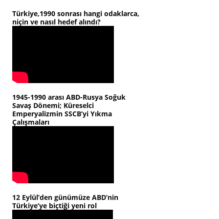
Türkiye,1990 sonrası hangi odaklarca,
niçin ve nasıl hedef alındı?
1945-1990 arası ABD-Rusya Soğuk
Savaş Dönemi; Küreselci
Emperyalizmin SSCB’yi Yıkma
Çalışmaları
12 Eylül’den günümüze ABD’nin
Türkiye’ye biçtiği yeni rol