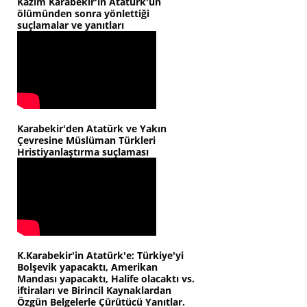
Kazım Karabekir'in Atatürk'ün
ölümünden sonra yönlettiği
suçlamalar ve yanıtları
Karabekir'den Atatürk ve Yakın
Çevresine Müslüman Türkleri
Hristiyanlaştırma suçlaması
K.Karabekir'in Atatürk'e: Türkiye'yi
Bolşevik yapacaktı, Amerikan
Mandası yapacaktı, Halife olacaktı vs.
iftiraları ve Birincil Kaynaklardan
Özgün Belgelerle Çürütücü Yanıtlar.