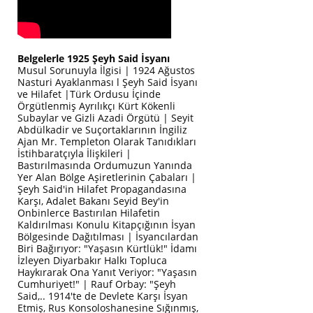
Belgelerle 1925 Şeyh Said İsyanı
Musul Sorunuyla İlgisi | 1924 Ağustos
Nasturi Ayaklanması l Şeyh Said İsyanı
ve Hilafet |Türk Ordusu İçinde
Örgütlenmiş Ayrılıkçı Kürt Kökenli
Subaylar ve Gizli Azadi Örgütü | Seyit
Abdülkadir ve Suçortaklarının İngiliz
Ajan Mr. Templeton Olarak Tanıdıkları
İstihbaratçıyla İlişkileri |
Bastırılmasında Ordumuzun Yanında
Yer Alan Bölge Aşiretlerinin Çabaları |
Şeyh Said'in Hilafet Propagandasına
Karşı, Adalet Bakanı Seyid Bey'in
Onbinlerce Bastırılan Hilafetin
Kaldırılması Konulu Kitapçığının İsyan
Bölgesinde Dağıtılması | İsyancılardan
Biri Bağırıyor: "Yaşasın Kürtlük!" İdamı
İzleyen Diyarbakır Halkı Topluca
Haykırarak Ona Yanıt Veriyor: "Yaşasın
Cumhuriyet!" | Rauf Orbay: "Şeyh
Said,.. 1914'te de Devlete Karşı İsyan
Etmiş, Rus Konsoloshanesine Sığınmış,