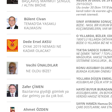
NEDEN 30 DEĞİL DE 29 Ek
BAŞÇAVUŞ MAHMUT ŞENGÜL
29/10/2025
/ ALTIN BRÖVE
Ulu önder 30 Ekim 1918’de 
kendi tabiri ile esarete uğr
vermek istemedi.
Bülent Civan
SINIF AYIRIMINI SONUÇ
TEMAD'DA YASAKLI
BİZDE : NASIL BİR KURUM 
KALMASIN
KÜÇÜMSEMELERİN, VAR MI 
O YILLARDA, BİZLER, E
1800'LÜ YILLARDA ORTAYA
Dede Ersel AKSU
BİZDE O YILLARDA BİZ NE Y
OYAK 2019 NEMASI NE
TSK'DA SADECE SUBAYL
KADAR OLACAK?
NE DEMEK "NİFAK" ? TOPL
MAĞDURSA. HAKSIZ TAZMİNA
SİSTEMİNE SOKULURSA , B
Vecihi ÜNALDILAR
KONU ASSUBAY OLURS
NE OLDU BİZE?
BURADA KURUMA ÖNEMLİ 
YOLLARA DÜŞEN EMEKL
ASSUBAYLAR ÇIĞLIK ATIP 
Zafer ÇİMEN
HAYDİ BUYUR BURADAN
Bazılarına giydiği gömlek ya
ASSSUBAYLARIN , EN BÜYÜ
dar gelmiş ya da çok bol.
VERDİĞİ HAKSIZ YETKİDİR.
SAYIN HAMZA Hamza Dü
ÇARE DOSTLARIM, HAK ETME
Ahmet ÖZDEN