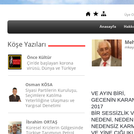
Üye O
Anasayfa
Hakk
Meh
Köşe Yazıları
mkay
Önce Kültür
Çin’de başlayan korona
virüsü, Dünya ve Türkiye
Osman KÖSA
Siyasi Partilerin Kuruluşu,
VE AYIN BİRİ,
Seçimlere Katılma
GECENİN KARAN
Yeterliliğine Ulaşması ve
Yargısal Denetimi
2017
BİR SESSİZLİK 
NEDENİ, NEDEN 
İbrahim ORTAŞ
NEDENSİZ KAR
Küresel Krizlerin Gölgesinde
Türkiye Tarımının Petrol
VE YİNE ÇIĞLIK