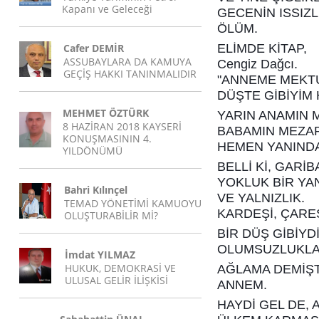
Kapanı ve Geleceği
GECENİN ISSIZL
ÖLÜM.
Cafer DEMİR
ELİMDE KİTAP,
ASSUBAYLARA DA KAMUYA
Cengiz Dağcı.
GEÇİŞ HAKKI TANINMALIDIR
"ANNEME MEKT
DÜŞTE GİBİYİM H
MEHMET ÖZTÜRK
YARIN ANAMIN 
8 HAZİRAN 2018 KAYSERİ
BABAMIN MEZAR
KONUŞMASININ 4.
HEMEN YANINDA
YILDÖNÜMÜ
BELLİ Kİ, GARİ
YOKLUK BİR YA
Bahri Kılınçel
VE YALNIZLIK.
TEMAD YÖNETİMİ KAMUOYU
KARDEŞİ, ÇARES
OLUŞTURABİLİR Mİ?
BİR DÜŞ GİBİYDİ
OLUMSUZLUKL
İmdat YILMAZ
HUKUK, DEMOKRASİ VE
AĞLAMA DEMİŞT
ULUSAL GELİR İLİŞKİSİ
ANNEM.
HAYDİ GEL DE, 