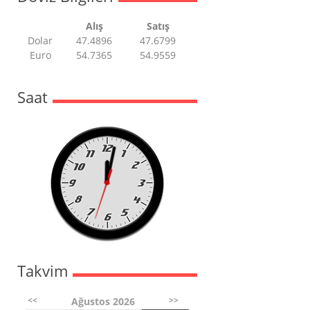
Alış
Satış
Dolar
47.4896
47.6799
Euro
54.7365
54.9559
Saat
Takvim
<<
>>
Ağustos 2026