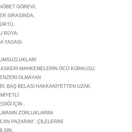
NÖBET GÖREVİ,
ER SIRASINDA,
ÜRTÜ,
U RÜYA:
A YASASI-
OLUMSUZLUKLARI
N ASKERİ MAHKEMELERİN ÖCÜ KORKUSU.
ENZERİ OLMAYAN
İ, BAŞ BELASI HAKKANİYETTEN UZAK.
MİYETLİ
DİĞİ İÇİN .
LMANIN ZORLUKLARINI
CAN PAZARINI", ÇİLELERİNİ
LSİN.