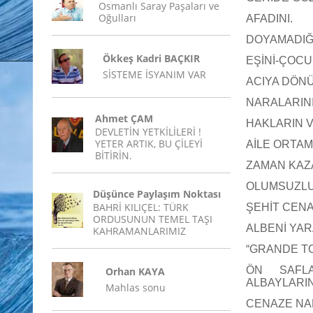
Osmanlı Saray Paşaları ve
Oğulları
AFADINI.
DOYAMADIĞI
Ökkeş Kadri BAÇKIR
EŞİNİ-ÇOCU
SİSTEME İSYANIM VAR
ACIYA DÖNÜ
NARALARINI
Ahmet ÇAM
HAKLARIN V
DEVLETİN YETKİLİLERİ !
YETER ARTIK, BU ÇİLEYİ
AİLE ORTA
BİTİRİN.
ZAMAN KAZA
OLUMSUZLUK
Düşünce Paylaşım Noktası
BAHRİ KILIÇEL: TÜRK
ŞEHİT CEN
ORDUSUNUN TEMEL TAŞI
ALBENİ YARA
KAHRAMANLARIMIZ
“GRANDE TO
ÖN SAFLA
Orhan KAYA
ALBAYLARIN
Mahlas sonu
CENAZE NA