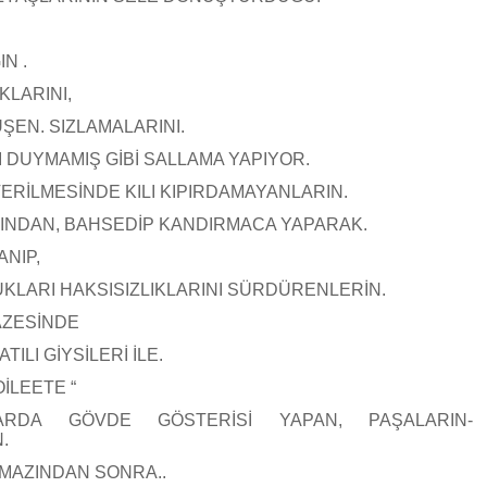
N .
KLARINI,
ŞEN. SIZLAMALARINI.
 DUYMAMIŞ GİBİ SALLAMA YAPIYOR.
ERİLMESİNDE KILI KIPIRDAMAYANLARIN.
MINDAN, BAHSEDİP KANDIRMACA YAPARAK.
NIP,
LARI HAKSISIZLIKLARINI SÜRDÜRENLERİN.
AZESİNDE
TILI GİYSİLERİ İLE.
İLEETE “
RDA GÖVDE GÖSTERİSİ YAPAN, PAŞALARIN-
.
MAZINDAN SONRA..