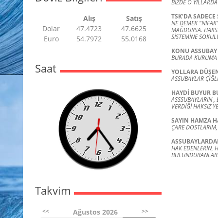
BİZDE O YILLARDA
TSK'DA SADECE
Alış
Satış
NE DEMEK "NİFAK"
Dolar
47.4723
47.6625
MAĞDURSA. HAKSIZ
SİSTEMİNE SOKUL
Euro
54.7972
55.0168
KONU ASSUBAY
BURADA KURUMA 
Saat
YOLLARA DÜŞEN
ASSUBAYLAR ÇIĞL
HAYDİ BUYUR B
ASSSUBAYLARIN , 
VERDİĞİ HAKSIZ Y
SAYIN HAMZA H
ÇARE DOSTLARIM, 
ASSUBAYLARDA
HAK EDENLERİN, H
BULUNDURANLARIN
Takvim
<<
>>
Ağustos 2026