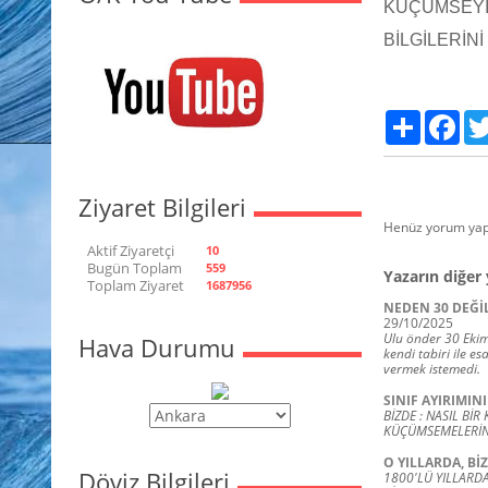
KÜÇÜMSEYİ
BİLGİLERİN
Paylaş
Fac
Ziyaret Bilgileri
Henüz yorum yap
Aktif Ziyaretçi
10
Bugün Toplam
559
Yazarın diğer 
Toplam Ziyaret
1687956
NEDEN 30 DEĞİL 
29/10/2025
Ulu önder 30 Ekim
Hava Durumu
kendi tabiri ile e
vermek istemedi.
SINIF AYIRIMIN
BİZDE : NASIL Bİ
KÜÇÜMSEMELERİN,
O YILLARDA, Bİ
Döviz Bilgileri
1800'LÜ YILLARDA