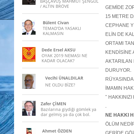
BAŞÇAVUŞ MAHMUT ŞENGÜL
/ ALTIN BRÖVE
GEMİDE ZO
15 METRE D
Bülent Civan
CEPHANE YÜ
TEMAD'DA YASAKLI
KALMASIN
ELİN DE KA
ORTAMI TAN
Dede Ersel AKSU
KENDİSİNE 
OYAK 2019 NEMASI NE
KADAR OLACAK?
AKTARILAN 
DURUYOR.
Vecihi ÜNALDILAR
RÜYASINDA 
NE OLDU BİZE?
İMAMIN HA
" HAKKINIZ
Zafer ÇİMEN
.
Bazılarına giydiği gömlek ya
dar gelmiş ya da çok bol.
NE HAKKI 
ÖLÜM NEDİR
Ahmet ÖZDEN
GERİDE GÖ