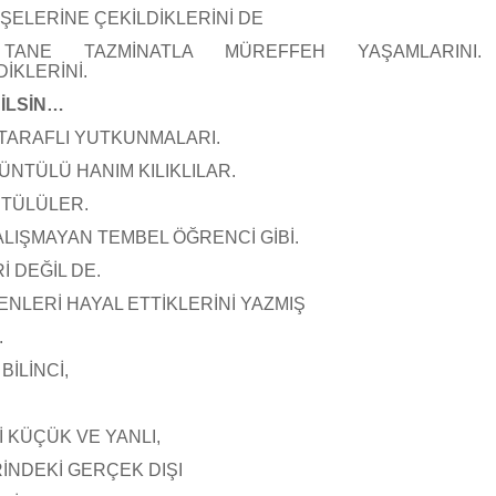
KÖŞELERİNE ÇEKİLDİKLERİNİ DE
ANE TAZMİNATLA MÜREFFEH YAŞAMLARINI.
İKLERİNİ.
İLSİN…
 TARAFLI YUTKUNMALARI.
NTÜLÜ HANIM KILIKLILAR.
TÜLÜLER.
LIŞMAYAN TEMBEL ÖĞRENCİ GİBİ.
 DEĞİL DE.
ENLERİ HAYAL ETTİKLERİNİ YAZMIŞ
.
BİLİNCİ,
 KÜÇÜK VE YANLI,
İNDEKİ GERÇEK DIŞI