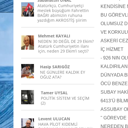
Sabahattin ÜNAL
Atatürkçü, Cumhuriyetçi
KENDİSİNE 
meslek büyüğüm Fahrettin
BAĞRI abimizin ruhuna
BU GÖREVL
yazdığım AKROSTİŞ şiirim
OLUMSUZ D
VE KORKUL
Mehmet KAYALI
ASKERİ CEZ
NEDEN 30 DEĞİL DE 29 Ekim?
Atatürk Cumhuriyetin ilanı
İÇ HİZMET
için, neden 29 Ekim’i seçti?
- 926 NIN 
Hasip SARIGÖZ
KALDIRILA
NE GÜNLERE KALDIK EY
DÜNYADA B
OĞUZ ATA?
ÖCÜ BENZER
SUBAY HAKİ
Tamer UYSAL
POLİTİK SİSTEM VE SEÇİM
6413’Ü BİLME
(2)
ASSUBAY O
" GÖREVDE 
Levent ULUCAN
HAVA PİLOT KIDEMLİ
NEREDEN Bİ