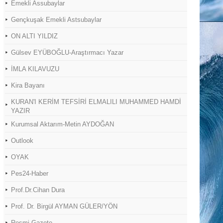
Emekli Assubaylar
Gençkuşak Emekli Astsubaylar
ON ALTI YILDIZ
Gülsev EYÜBOĞLU-Araştırmacı Yazar
İMLA KILAVUZU
Kira Bayanı
KURAN'I KERİM TEFSİRİ ELMALILI MUHAMMED HAMDİ
YAZIR
Kurumsal Aktarım-Metin AYDOĞAN
Outlook
OYAK
Pes24-Haber
Prof.Dr.Cihan Dura
Prof. Dr. Birgül AYMAN GÜLER/YÖN
Resmi Gazete