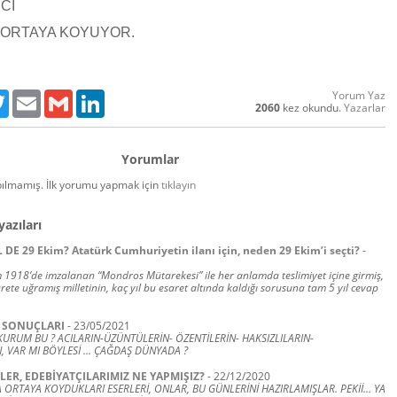
Cİ
İ ORTAYA KOYUYOR.
Yorum Yaz
ebook
Twitter
Email
Gmail
LinkedIn
2060
kez okundu.
Yazarlar
Yorumlar
ılmamış. İlk yorumu yapmak için
tıklayın
yazıları
DE 29 Ekim? Atatürk Cumhuriyetin ilanı için, neden 29 Ekim’i seçti?
-
 1918’de imzalanan “Mondros Mütarekesi” ile her anlamda teslimiyet içine girmiş,
sarete uğramış milletinin, kaç yıl bu esaret altında kaldığı sorusuna tam 5 yıl cevap
I SONUÇLARI
-
23/05/2021
R KURUM BU ? ACILARIN-ÜZÜNTÜLERİN- ÖZENTİLERİN- HAKSIZLILARIN-
 VAR MI BÖYLESİ ... ÇAĞDAŞ DÜNYADA ?
ZLER, EDEBİYATÇILARIMIZ NE YAPMIŞIZ?
-
22/12/2020
 ORTAYA KOYDUKLARI ESERLERİ, ONLAR, BU GÜNLERİNİ HAZIRLAMIŞLAR. PEKİİ… YA