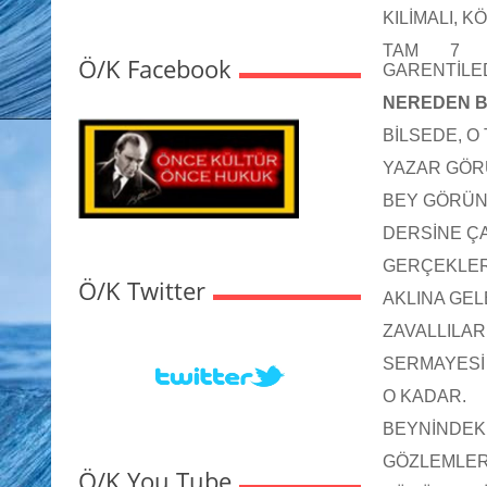
KILİMALI, 
TAM 7 T
Ö/K Facebook
GARENTİLED
NEREDEN B
BİLSEDE, O
YAZAR GÖRÜ
BEY GÖRÜN
DERSİNE ÇA
GERÇEKLERİ
Ö/K Twitter
AKLINA GEL
ZAVALLILAR
SERMAYESİ 
O KADAR.
BEYNİNDEKİ
GÖZLEMLER
Ö/K You Tube