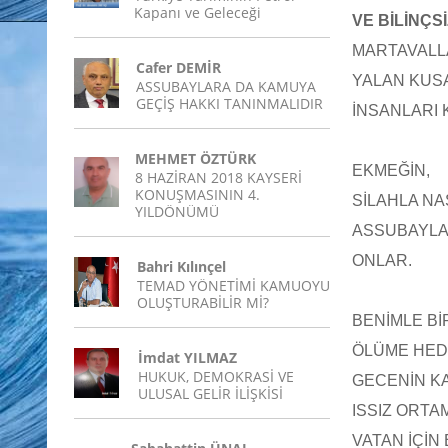
Kapanı ve Geleceği
VE BİLİNÇS
MARTAVALLA
Cafer DEMİR
YALAN KUSA
ASSUBAYLARA DA KAMUYA
GEÇİŞ HAKKI TANINMALIDIR
İNSANLARI 
MEHMET ÖZTÜRK
EKMEĞİN,
8 HAZİRAN 2018 KAYSERİ
KONUŞMASININ 4.
SİLAHLA NAS
YILDÖNÜMÜ
ASSUBAYLA
ONLAR.
Bahri Kılınçel
TEMAD YÖNETİMİ KAMUOYU
OLUŞTURABİLİR Mİ?
BENİMLE BİR
ÖLÜME HEDE
İmdat YILMAZ
HUKUK, DEMOKRASİ VE
GECENİN K
ULUSAL GELİR İLİŞKİSİ
ISSIZ ORT
VATAN İÇİN 