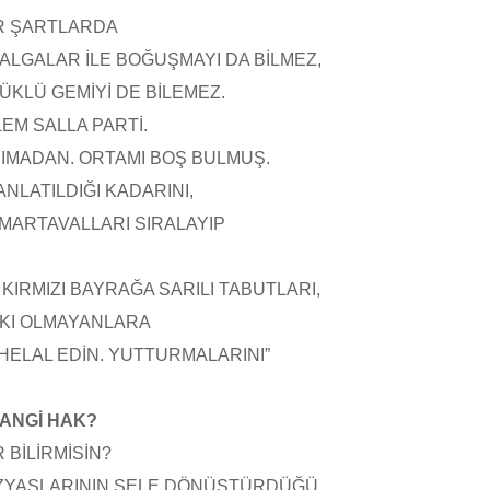
R ŞARTLARDA
ALGALAR İLE BOĞUŞMAYI DA BİLMEZ,
KLÜ GEMİYİ DE BİLEMEZ.
LEM SALLA PARTİ.
IMADAN. ORTAMI BOŞ BULMUŞ.
ANLATILDIĞI KADARINI,
MARTAVALLARI SIRALAYIP
KIRMIZI BAYRAĞA SARILI TABUTLARI,
KKI OLMAYANLARA
I HELAL EDİN. YUTTURMALARINI”
HANGİ HAK?
 BİLİRMİSİN?
ZYAŞLARININ SELE DÖNÜŞTÜRDÜĞÜ.