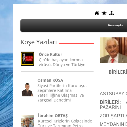
Anasayfa
Köşe Yazıları
Önce Kültür
Çin’de başlayan korona
virüsü, Dünya ve Türkiye
BİRİLE
Osman KÖSA
Siyasi Partilerin Kuruluşu,
Seçimlere Katılma
ASTSUBAY Ç
Yeterliliğine Ulaşması ve
Yargısal Denetimi
BİRİLERİ;
A
PAZARINI
İbrahim ORTAŞ
ZOR ŞARTLA
Küresel Krizlerin Gölgesinde
MEYDANIN 
Türkiye Tarımının Petrol