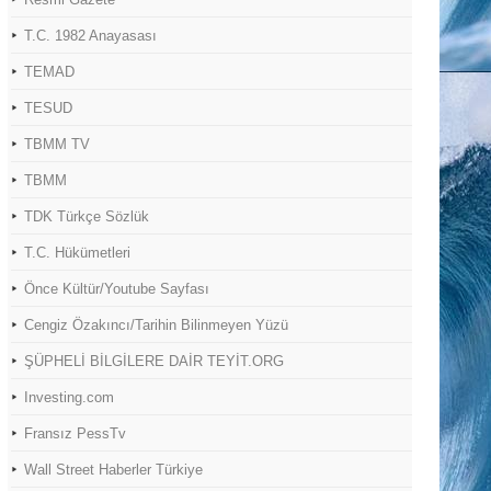
T.C. 1982 Anayasası
TEMAD
TESUD
TBMM TV
TBMM
TDK Türkçe Sözlük
T.C. Hükümetleri
Önce Kültür/Youtube Sayfası
Cengiz Özakıncı/Tarihin Bilinmeyen Yüzü
ŞÜPHELİ BİLGİLERE DAİR TEYİT.ORG
Investing.com
Fransız PessTv
Wall Street Haberler Türkiye