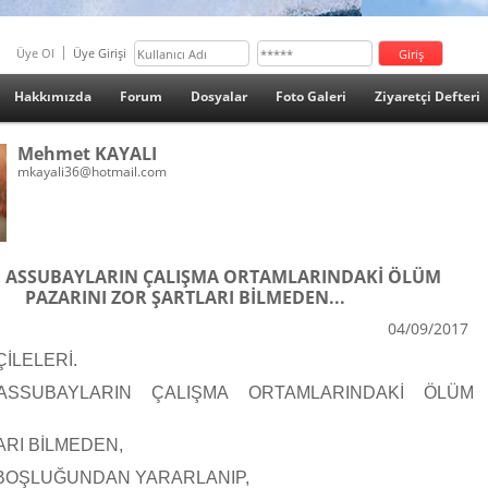
Üye Ol
Üye Girişi
Hakkımızda
Forum
Dosyalar
Foto Galeri
Ziyaretçi Defteri
Mehmet KAYALI
mkayali36@hotmail.com
Rİ ASSUBAYLARIN ÇALIŞMA ORTAMLARINDAKİ ÖLÜM
PAZARINI ZOR ŞARTLARI BİLMEDEN...
04/09/2017
İLELERİ.
SSUBAYLARIN ÇALIŞMA ORTAMLARINDAKİ ÖLÜM
RI BİLMEDEN,
BOŞLUĞUNDAN YARARLANIP,