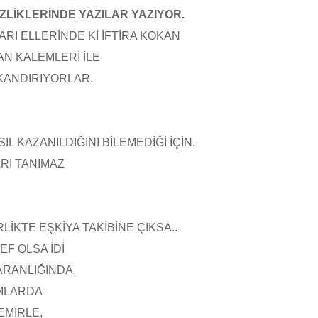
İZLİKLERİNDE YAZILAR YAZIYOR.
RI ELLERİNDE Kİ İFTİRA KOKAN
N KALEMLERİ İLE
KANDIRIYORLAR.
IL KAZANILDIĞINI BİLEMEDİĞİ İÇİN.
RI TANIMAZ
LİKTE EŞKİYA TAKİBİNE ÇIKSA..
F OLSA İDİ
ARANLIĞINDA.
AMLARDA
EMİRLE,