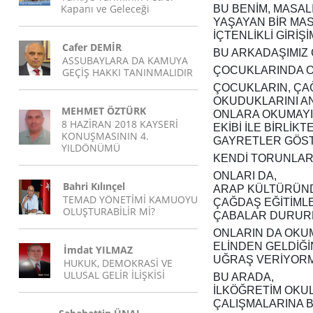
Kapanı ve Geleceği
BU BENİM, MASAL
YAŞAYAN BİR MAS
İÇTENLİKLİ GİRİ
Cafer DEMİR
BU ARKADAŞIMIZ
ASSUBAYLARA DA KAMUYA
ÇOCUKLARINDA ON
GEÇİŞ HAKKI TANINMALIDIR
ÇOCUKLARIN, ÇAĞ
OKUDUKLARINI AN
MEHMET ÖZTÜRK
ONLARA OKUMAYI 
8 HAZİRAN 2018 KAYSERİ
EKİBİ İLE BİRLİKTE
KONUŞMASININ 4.
GAYRETLER GÖS
YILDÖNÜMÜ
KENDİ TORUNLARI
ONLARI DA,
Bahri Kılınçel
ARAP KÜLTÜRÜN
TEMAD YÖNETİMİ KAMUOYU
ÇAĞDAŞ EĞİTİMLE
OLUŞTURABİLİR Mİ?
ÇABALAR DURUR
ONLARIN DA OKUM
ELİNDEN GELDİĞ
İmdat YILMAZ
UĞRAŞ VERİYOR
HUKUK, DEMOKRASİ VE
ULUSAL GELİR İLİŞKİSİ
BU ARADA,
İLKÖĞRETİM OKU
ÇALIŞMALARINA B