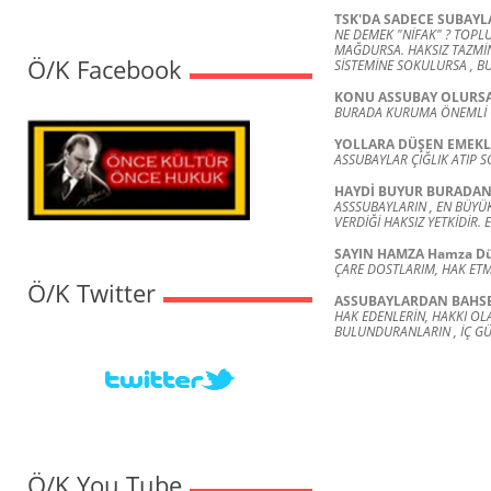
TSK'DA SADECE SUBAYL
NE DEMEK "NİFAK" ? TOPL
MAĞDURSA. HAKSIZ TAZMİNA
Ö/K Facebook
SİSTEMİNE SOKULURSA , B
KONU ASSUBAY OLURS
BURADA KURUMA ÖNEMLİ 
YOLLARA DÜŞEN EMEKL
ASSUBAYLAR ÇIĞLIK ATIP 
HAYDİ BUYUR BURADAN
ASSSUBAYLARIN , EN BÜYÜ
VERDİĞİ HAKSIZ YETKİDİR.
SAYIN HAMZA Hamza Dü
ÇARE DOSTLARIM, HAK ETME
Ö/K Twitter
ASSUBAYLARDAN BAHS
HAK EDENLERİN, HAKKI OLA
BULUNDURANLARIN , İÇ G
Ö/K You Tube