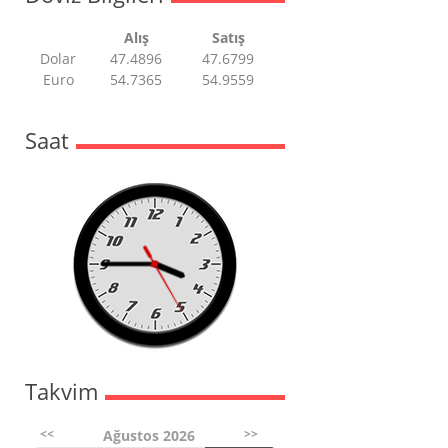
Alış
Satış
Dolar
47.4896
47.6799
Euro
54.7365
54.9559
Saat
Takvim
<<
>>
Ağustos 2026