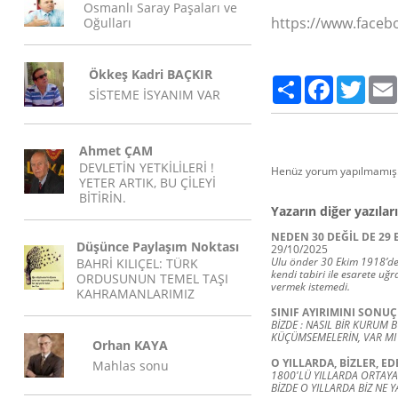
Osmanlı Saray Paşaları ve
https://www.faceb
Oğulları
Ökkeş Kadri BAÇKIR
Paylaş
Facebook
Twitte
SİSTEME İSYANIM VAR
Ahmet ÇAM
DEVLETİN YETKİLİLERİ !
Henüz yorum yapılmamış.
YETER ARTIK, BU ÇİLEYİ
BİTİRİN.
Yazarın diğer yazıları
NEDEN 30 DEĞİL DE 29 Ek
Düşünce Paylaşım Noktası
29/10/2025
Ulu önder 30 Ekim 1918’de 
BAHRİ KILIÇEL: TÜRK
kendi tabiri ile esarete uğr
ORDUSUNUN TEMEL TAŞI
vermek istemedi.
KAHRAMANLARIMIZ
SINIF AYIRIMINI SONUÇ
BİZDE : NASIL BİR KURUM 
KÜÇÜMSEMELERİN, VAR MI 
Orhan KAYA
O YILLARDA, BİZLER, E
Mahlas sonu
1800'LÜ YILLARDA ORTAYA
BİZDE O YILLARDA BİZ NE Y