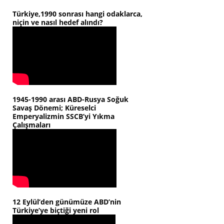
Türkiye,1990 sonrası hangi odaklarca,
niçin ve nasıl hedef alındı?
1945-1990 arası ABD-Rusya Soğuk
Savaş Dönemi; Küreselci
Emperyalizmin SSCB’yi Yıkma
Çalışmaları
12 Eylül’den günümüze ABD’nin
Türkiye’ye biçtiği yeni rol