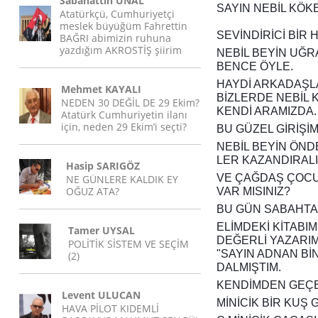
Sabahattin ÜNAL
SAYIN NEBİL KÖKE
Atatürkçü, Cumhuriyetçi
meslek büyüğüm Fahrettin
SEVİNDİRİCİ BİR 
BAĞRI abimizin ruhuna
yazdığım AKROSTİŞ şiirim
NEBİL BEYİN UĞRA
BENCE ÖYLE.
HAYDİ ARKADAŞL
Mehmet KAYALI
BİZLERDE NEBİL
NEDEN 30 DEĞİL DE 29 Ekim?
KENDİ ARAMIZDA.
Atatürk Cumhuriyetin ilanı
için, neden 29 Ekim’i seçti?
BU GÜZEL GİRİŞİ
NEBİL BEYİN ÖN
LER KAZANDIRALI
Hasip SARIGÖZ
VE ÇAĞDAŞ ÇOCU
NE GÜNLERE KALDIK EY
OĞUZ ATA?
VAR MISINIZ?
BU GÜN SABAHTA
ELİMDEKİ KİTABIM
Tamer UYSAL
DEĞERLİ YAZARIM
POLİTİK SİSTEM VE SEÇİM
"SAYIN ADNAN BİN
(2)
DALMIŞTIM.
KENDİMDEN GEÇ
Levent ULUCAN
MİNİCİK BİR KUŞ
HAVA PİLOT KIDEMLİ