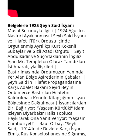
Belgelerle 1925 Şeyh Said İsyanı
Musul Sorunuyla İlgisi | 1924 Ağustos
Nasturi Ayaklanması l Şeyh Said İsyanı
ve Hilafet |Türk Ordusu İçinde
Örgütlenmiş Ayrılıkçı Kürt Kökenli
Subaylar ve Gizli Azadi Örgütü | Seyit
Abdülkadir ve Suçortaklarının İngiliz
Ajan Mr. Templeton Olarak Tanıdıkları
İstihbaratçıyla İlişkileri |
Bastırılmasında Ordumuzun Yanında
Yer Alan Bölge Aşiretlerinin Çabaları |
Şeyh Said'in Hilafet Propagandasına
Karşı, Adalet Bakanı Seyid Bey'in
Onbinlerce Bastırılan Hilafetin
Kaldırılması Konulu Kitapçığının İsyan
Bölgesinde Dağıtılması | İsyancılardan
Biri Bağırıyor: "Yaşasın Kürtlük!" İdamı
İzleyen Diyarbakır Halkı Topluca
Haykırarak Ona Yanıt Veriyor: "Yaşasın
Cumhuriyet!" | Rauf Orbay: "Şeyh
Said,.. 1914'te de Devlete Karşı İsyan
Etmiş, Rus Konsoloshanesine Sığınmış,