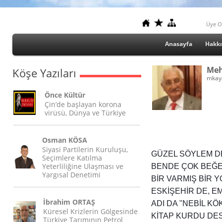
Üye O
Anasayfa
Hakk
Meh
Köşe Yazıları
mkay
Önce Kültür
Çin’de başlayan korona
virüsü, Dünya ve Türkiye
Osman KÖSA
Siyasi Partilerin Kuruluşu,
GÜZEL SÖYLEM DE
Seçimlere Katılma
Yeterliliğine Ulaşması ve
BENDE ÇOK BEĞE
Yargısal Denetimi
BİR VARMIŞ BİR 
ESKİŞEHİR DE, E
İbrahim ORTAŞ
ADI DA "NEBİL KÖK
Küresel Krizlerin Gölgesinde
KİTAP KURDU DE
Türkiye Tarımının Petrol