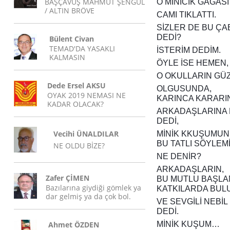
BAŞÇAVUŞ MAHMUT ŞENGÜL
O MİNİCİK GAGASI İ
/ ALTIN BRÖVE
CAMI TIKLATTI.
SİZLER DE BU ÇA
DEDİ?
Bülent Civan
TEMAD'DA YASAKLI
İSTERİM DEDİM.
KALMASIN
ÖYLE İSE HEMEN, 
O OKULLARIN GÜZ
Dede Ersel AKSU
OLGUSUNDA,
OYAK 2019 NEMASI NE
KARINCA KARARI
KADAR OLACAK?
ARKADAŞLARINA 
DEDİ,
Vecihi ÜNALDILAR
MİNİK KKUŞUMUN
BU TATLI SÖYLEM
NE OLDU BİZE?
NE DENİR?
ARKADAŞLARIN,
Zafer ÇİMEN
BU MUTLU BAŞLA
Bazılarına giydiği gömlek ya
KATKILARDA BUL
dar gelmiş ya da çok bol.
VE SEVGİLİ NEBİL
DEDİ.
Ahmet ÖZDEN
MİNİK KUŞUM…