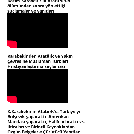
Kazım Karabekir'in Atatürk'ün
ölümünden sonra yönlettiği
suçlamalar ve yanıtları
Karabekir'den Atatürk ve Yakın
Çevresine Müslüman Türkleri
Hristiyanlaştırma suçlaması
K.Karabekir'in Atatürk'e: Türkiye'yi
Bolşevik yapacaktı, Amerikan
Mandası yapacaktı, Halife olacaktı vs.
iftiraları ve Birincil Kaynaklardan
Özgün Belgelerle Çürütücü Yanıtlar.