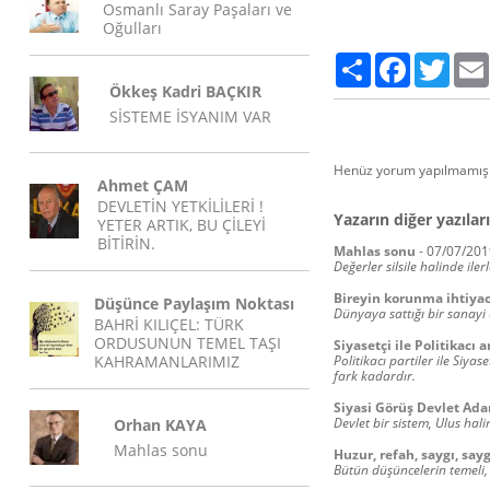
Osmanlı Saray Paşaları ve
Oğulları
Paylaş
Facebook
Twitte
Ökkeş Kadri BAÇKIR
SİSTEME İSYANIM VAR
Henüz yorum yapılmamış.
Ahmet ÇAM
DEVLETİN YETKİLİLERİ !
Yazarın diğer yazıları
YETER ARTIK, BU ÇİLEYİ
BİTİRİN.
Mahlas sonu
-
07/07/201
Değerler silsile halinde ile
Bireyin korunma ihtiyac
Düşünce Paylaşım Noktası
Dünyaya sattığı bir sanayi
BAHRİ KILIÇEL: TÜRK
ORDUSUNUN TEMEL TAŞI
Siyasetçi ile Politikacı 
KAHRAMANLARIMIZ
Politikacı partiler ile Siyas
fark kadardır.
Siyasi Görüş Devlet Ad
Devlet bir sistem, Ulus hali
Orhan KAYA
Mahlas sonu
Huzur, refah, saygı, sayg
Bütün düşüncelerin temeli,