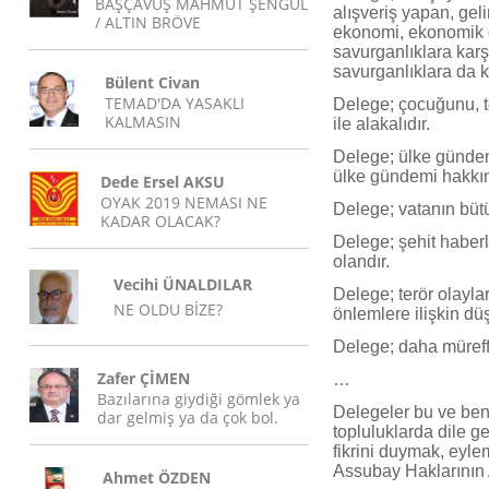
BAŞÇAVUŞ MAHMUT ŞENGÜL
alışveriş yapan, gelir
/ ALTIN BRÖVE
ekonomi, ekonomik gi
savurganlıklara kar
savurganlıklara da k
Bülent Civan
TEMAD'DA YASAKLI
Delege; çocuğunu, to
KALMASIN
ile alakalıdır.
Delege; ülke gündem
ülke gündemi hakkınd
Dede Ersel AKSU
OYAK 2019 NEMASI NE
Delege; vatanın bütü
KADAR OLACAK?
Delege; şehit haber
olandır.
Vecihi ÜNALDILAR
Delege; terör olayla
NE OLDU BİZE?
önlemlere ilişkin dü
Delege; daha müreffe
Zafer ÇİMEN
…
Bazılarına giydiği gömlek ya
Delegeler bu ve benz
dar gelmiş ya da çok bol.
topluluklarda dile ge
fikrini duymak, eyle
Assubay Haklarını
Ahmet ÖZDEN