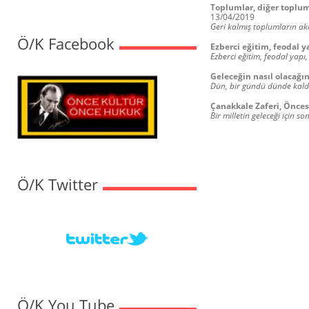
Toplumlar, diğer toplumla
13/04/2019
Geri kalmış toplumların akıl
Ö/K Facebook
Ezberci eğitim, feodal y
Ezberci eğitim, feodal yapı
Geleceğin nasıl olacağı
Dün, bir gündü dünde kaldı
Çanakkale Zaferi, Önces
Bir milletin geleceği için
Ö/K Twitter
Ö/K You Tube