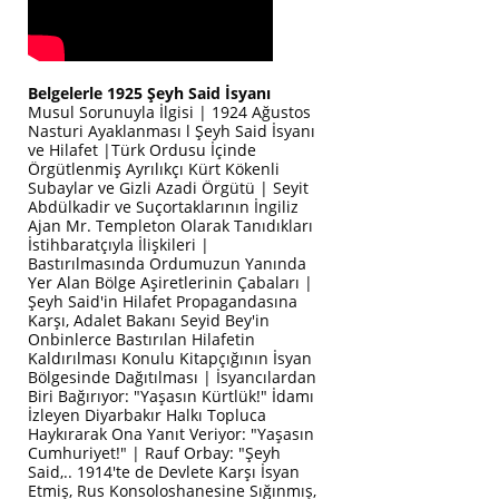
Belgelerle 1925 Şeyh Said İsyanı
Musul Sorunuyla İlgisi | 1924 Ağustos
Nasturi Ayaklanması l Şeyh Said İsyanı
ve Hilafet |Türk Ordusu İçinde
Örgütlenmiş Ayrılıkçı Kürt Kökenli
Subaylar ve Gizli Azadi Örgütü | Seyit
Abdülkadir ve Suçortaklarının İngiliz
Ajan Mr. Templeton Olarak Tanıdıkları
İstihbaratçıyla İlişkileri |
Bastırılmasında Ordumuzun Yanında
Yer Alan Bölge Aşiretlerinin Çabaları |
Şeyh Said'in Hilafet Propagandasına
Karşı, Adalet Bakanı Seyid Bey'in
Onbinlerce Bastırılan Hilafetin
Kaldırılması Konulu Kitapçığının İsyan
Bölgesinde Dağıtılması | İsyancılardan
Biri Bağırıyor: "Yaşasın Kürtlük!" İdamı
İzleyen Diyarbakır Halkı Topluca
Haykırarak Ona Yanıt Veriyor: "Yaşasın
Cumhuriyet!" | Rauf Orbay: "Şeyh
Said,.. 1914'te de Devlete Karşı İsyan
Etmiş, Rus Konsoloshanesine Sığınmış,