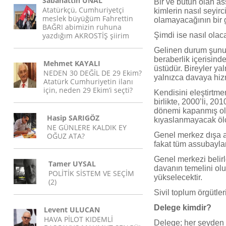
Sabahattin ÜNAL
Bir ve bütün olan a
Atatürkçü, Cumhuriyetçi
kimlerin nasıl seyirc
meslek büyüğüm Fahrettin
olamayacağının bir g
BAĞRI abimizin ruhuna
yazdığım AKROSTİŞ şiirim
Şimdi ise nasıl ola
Gelinen durum şunu 
beraberlik içerisind
Mehmet KAYALI
üstüdür. Bireyler ya
NEDEN 30 DEĞİL DE 29 Ekim?
yalnızca davaya hizm
Atatürk Cumhuriyetin ilanı
için, neden 29 Ekim’i seçti?
Kendisini eleştirtm
birlikte, 2000’li, 201
dönemi kapanmış old
Hasip SARIGÖZ
kıyaslanmayacak ölç
NE GÜNLERE KALDIK EY
Genel merkez dışa a
OĞUZ ATA?
fakat tüm assubaylar
Genel merkezi belirl
Tamer UYSAL
davanın temelini ol
POLİTİK SİSTEM VE SEÇİM
yükselecektir.
(2)
Sivil toplum örgütler
Delege kimdir?
Levent ULUCAN
HAVA PİLOT KIDEMLİ
Delege; her şeyden 