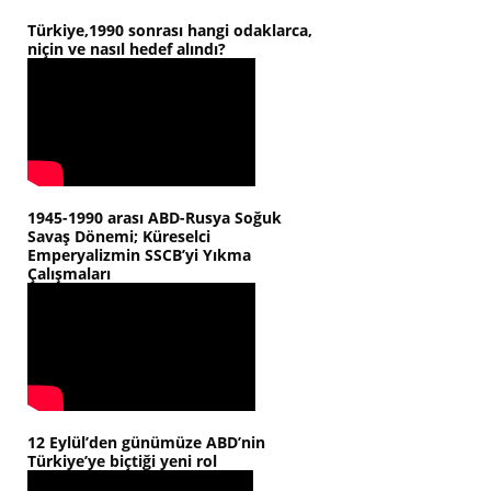
Türkiye,1990 sonrası hangi odaklarca,
niçin ve nasıl hedef alındı?
1945-1990 arası ABD-Rusya Soğuk
Savaş Dönemi; Küreselci
Emperyalizmin SSCB’yi Yıkma
Çalışmaları
12 Eylül’den günümüze ABD’nin
Türkiye’ye biçtiği yeni rol