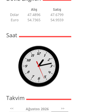
Alış
Satış
Dolar
47.4896
47.6799
Euro
54.7365
54.9559
Saat
Takvim
<<
>>
Ağustos 2026