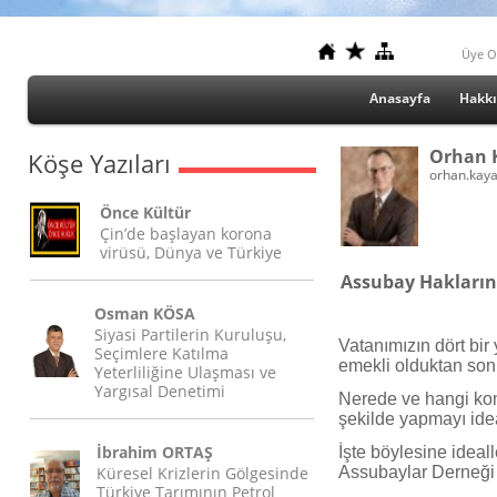
Üye O
Anasayfa
Hakk
Orhan 
Köşe Yazıları
orhan.kay
Önce Kültür
Çin’de başlayan korona
virüsü, Dünya ve Türkiye
Assubay Hakları
Osman KÖSA
Siyasi Partilerin Kuruluşu,
Vatanımızın dört bi
Seçimlere Katılma
emekli olduktan son
Yeterliliğine Ulaşması ve
Yargısal Denetimi
Nerede ve hangi kon
şekilde yapmayı idea
İbrahim ORTAŞ
İşte böylesine ideal
Küresel Krizlerin Gölgesinde
Assubaylar Derneği
Türkiye Tarımının Petrol