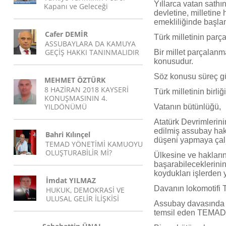
Yıllarca vatan sathı
Kapanı ve Geleceği
devletine, milletine
emekliliğinde başla
Cafer DEMİR
Türk milletinin parç
ASSUBAYLARA DA KAMUYA
GEÇİŞ HAKKI TANINMALIDIR
Bir millet parçalanm
konusudur.
Söz konusu süreç gü
MEHMET ÖZTÜRK
8 HAZİRAN 2018 KAYSERİ
Türk milletinin birliği
KONUŞMASININ 4.
YILDÖNÜMÜ
Vatanın bütünlüğü,
Atatürk Devrimlerin
edilmiş assubay hakl
Bahri Kılınçel
düşeni yapmaya çal
TEMAD YÖNETİMİ KAMUOYU
OLUŞTURABİLİR Mİ?
Ülkesine ve haklarına
başarabileceklerinin
koydukları işlerden 
İmdat YILMAZ
Davanın lokomotifi
HUKUK, DEMOKRASİ VE
ULUSAL GELİR İLİŞKİSİ
Assubay davasında b
temsil eden TEMAD 