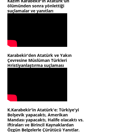
Kazım Karabekir'in Atatürk'ün
ölümünden sonra yönlettiği
suçlamalar ve yanıtları
Karabekir'den Atatürk ve Yakın
Çevresine Müslüman Türkleri
Hristiyanlaştırma suçlaması
K.Karabekir'in Atatürk'e: Türkiye'yi
Bolşevik yapacaktı, Amerikan
Mandası yapacaktı, Halife olacaktı vs.
iftiraları ve Birincil Kaynaklardan
Özgün Belgelerle Çürütücü Yanıtlar.