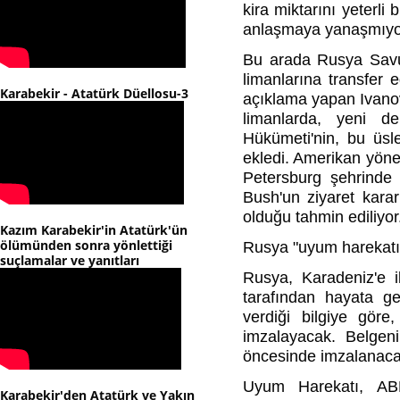
kira miktarını yeterli
anlaşmaya yanaşmıyo
Bu arada Rusya Savu
limanlarına transfer 
Karabekir - Atatürk Düellosu-3
açıklama yapan Ivanov
limanlarda, yeni d
Hükümeti'nin, bu üsler
ekledi. Amerikan yön
Petersburg şehrinde 
Bush'un ziyaret karar
olduğu tahmin ediliyor
Kazım Karabekir'in Atatürk'ün
ölümünden sonra yönlettiği
Rusya "uyum harekatın
suçlamalar ve yanıtları
Rusya, Karadeniz'e i
tarafından hayata ge
verdiği bilgiye gör
imzalayacak. Belgen
öncesinde imzalanacağı
Uyum Harekatı, ABD
Karabekir'den Atatürk ve Yakın