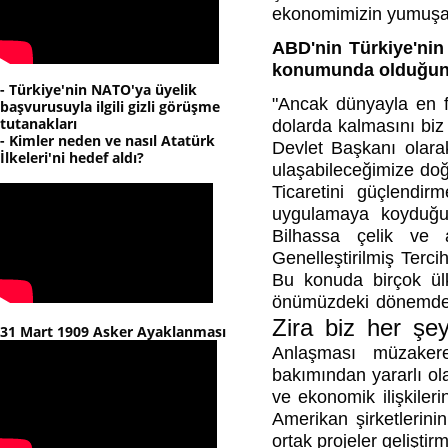
ekonomimizin yumuşak 
ABD'nin Türkiye'nin e
konumunda olduğunu 
- Türkiye'nin NATO'ya üyelik
"Ancak dünyayla en fa
başvurusuyla ilgili gizli görüşme
tutanakları
dolarda kalmasını biz 
- Kimler neden ve nasıl Atatürk
Devlet Başkanı olara
İlkeleri'ni hedef aldı?
ulaşabileceğimize doğ
Ticaretini güçlendi
uygulamaya koyduğu b
Bilhassa çelik ve a
Genelleştirilmiş Terci
Bu konuda birçok ülk
önümüzdeki dönemde a
Zira biz her şey
31 Mart 1909 Asker Ayaklanması
Anlaşması müzakere
bakımından yararlı ola
ve ekonomik ilişkiler
Amerikan şirketlerini
ortak projeler gelişti