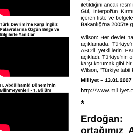
iletildiğini ancak resmi
Gül, Interpol'ün Kırmı
içeren liste ve belgel
Türk Devrimi'ne Karşı İngiliz
Bakanlığı'na 2005'te gö
Palavralarına Özgün Belge ve
Bilgilerle Yanıtlar
Wilson: Her devlet h
açıklamada, Türkiye'n
ABD'li yetkililerin PK
açıkladı. Türkiye'nin o
karşı korumak gibi bir
Wilson, "Türkiye tabii
Milliyet – 13.01.2007
II. Abdülhamid Dönemi'nin
http://www.milliyet.
Bilinmeyenleri - 1. Bölüm
*
Erdoğan: 
ortağımız 