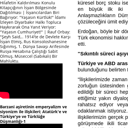
Hilafetin Kaldırılması Konulu
küresel borç stoku is
Kitapçığının İsyan Bölgesinde
en büyük ilk iki e
Dağıtılması | İsyancılardan Biri
Anlaşmazlıkların Dün
Bağırıyor: "Yaşasın Kürtlük!" İdamı
çözüleceğini ümit ediy
İzleyen Diyarbakır Halkı Topluca
Haykırarak Ona Yanıt Veriyor:
Erdoğan, böyle bir dön
"Yaşasın Cumhuriyet!" | Rauf Orbay:
"Şeyh Said,.. 1914'te de Devlete Karşı
Türk ekonomisi hakkın
İsyan Etmiş, Rus Konsoloshanesine
etti.
Sığınmış, 1. Dünya Savaşı Arifesinde
Rusya Hesabına Çalıştığı Sabit
"Sıkıntılı süreci aşı
Olmuş, Müseccel (Sabıkalı) Bir
Mahluktu.
Türkiye ve ABD arası
bulunduğunu belirten 
"İlişkilerimizde zama
zorluğun üstesinden g
edildiği bir süreci h
ettiğimiz yakın diyalo
rahatsız ediyor veya
Barzani aşiretinin emperyalizm ve
odaklanmak istiyoruz.
siyonizm ile ilişkileri; Atatürk'e ve
Türkiye'ye ve Türklüğe
ilişkilerimizin gerçek
Düşmanlığı-1
görüşmede ikili tica