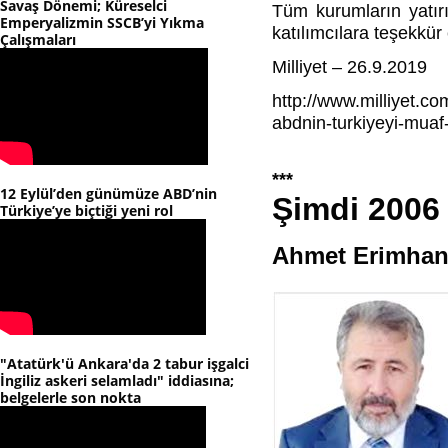
Savaş Dönemi; Küreselci
Tüm kurumların yatır
Emperyalizmin SSCB’yi Yıkma
katılımcılara teşekkür e
Çalışmaları
Milliyet – 26.9.2019
http://www.milliyet.co
abdnin-turkiyeyi-muaf
***
12 Eylül’den günümüze ABD’nin
Şimdi 2006 
Türkiye’ye biçtiği yeni rol
Ahmet Erimhan: 
"Atatürk'ü Ankara'da 2 tabur işgalci
İngiliz askeri selamladı" iddiasına;
belgelerle son nokta