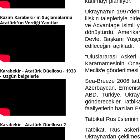
katılmayı planlıyor.
Ukrayna'nın 1997'den
Kazım Karabekir'in Suçlamalarına
ilişkin talepleriyle b
Atatürk'ün Verdiği Yanıtlar
ve Advantage isimli y
dönüştürdü. Amerikan
Devlet Başkanı Yuşçen
edileceğini açıkladı.
"Uluslararası Askeri
Kararnamesinin Onay
Meclis'e gönderilmesi 
Karabekir - Atatürk Düellosu - 1933
- Özgün belgelerle
Sea-Breeze 2006 tatb
Azerbaycan, Ermenis
ABD, Türkiye, Ukray
gönderecekler. Tatbika
faaliyetlerin bazıları
Tatbikat Rus üslerinin
Karabekir - Atatürk Düellosu-2
Tatbikat, Rus asker
Ukrayna'dan çekilmesi