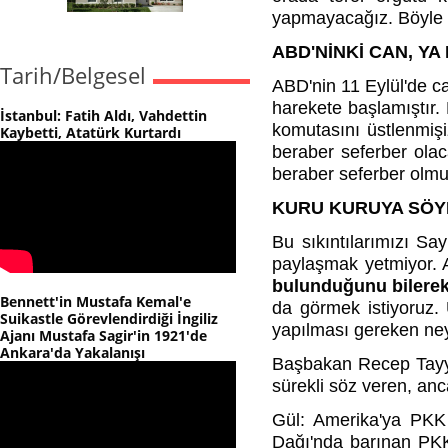
yapmayacağız. Böyle 
ABD'NİNKİ CAN, YA B
Tarih/Belgesel
ABD'nin 11
Eylül'de c
harekete başlamıştır.
İstanbul: Fatih Aldı, Vahdettin
komutasını üstlenmiş
Kaybetti, Atatürk Kurtardı
beraber seferber ola
beraber seferber olmu
KURU KURUYA SÖY
Bu sıkıntılarımızı Sa
paylaşmak yetmiyor. A
bulunduğunu bilerek
Bennett'in Mustafa Kemal'e
da görmek istiyoruz.
Suikastle Görevlendirdiği İngiliz
yapılması gereken ney
Ajanı Mustafa Sagir'in 1921'de
Ankara'da Yakalanışı
Başbakan Recep Tayyip
sürekli söz veren, anc
Gül: Amerika'ya PKK l
Dağı'nda barınan PKK'lı