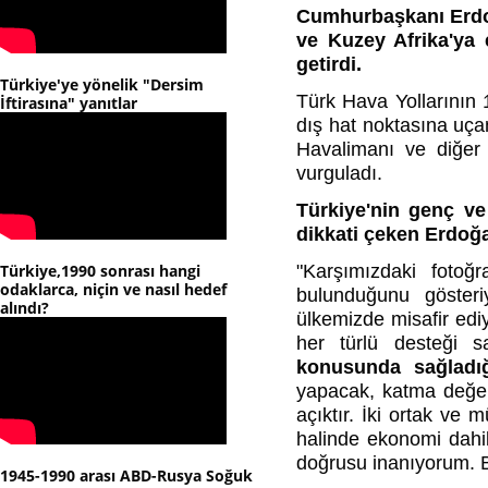
Cumhurbaşkanı Erd
ve Kuzey Afrika'ya 
getirdi.
Türkiye'ye yönelik "Dersim
Türk Hava Yollarının
İftirasına" yanıtlar
dış hat noktasına uça
Havalimanı ve diğer 
vurguladı.
Türkiye'nin genç ve
dikkati çeken Erdoğa
Türkiye,1990 sonrası hangi
"Karşımızdaki fotoğ
odaklarca, niçin ve nasıl hedef
bulunduğunu gösteri
alındı?
ülkemizde misafir edi
her türlü desteği s
konusunda sağladığı
yapacak, katma değer
açıktır. İki ortak ve m
halinde ekonomi dahil 
doğrusu inanıyorum. B
1945-1990 arası ABD-Rusya Soğuk