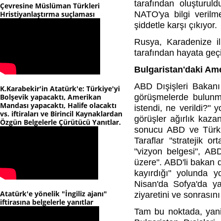
tarafından oluşturul
Çevresine Müslüman Türkleri
Hristiyanlaştırma suçlaması
NATO'ya bilgi verilm
şiddetle karşı çıkıyor.
Rusya, Karadenize i
tarafından hayata geç
Bulgaristan'daki Ame
ABD Dışişleri Bakanı
K.Karabekir'in Atatürk'e: Türkiye'yi
Bolşevik yapacaktı, Amerikan
görüşmelerde bulunmu
Mandası yapacaktı, Halife olacaktı
istendi, ne verildi?" 
vs. iftiraları ve Birincil Kaynaklardan
görüşler ağırlık kaz
Özgün Belgelerle Çürütücü Yanıtlar.
sonucu ABD ve Türkiy
Taraflar "stratejik o
"vizyon belgesi", AB
üzere". ABD'li bakan 
kayırdığı" yolunda 
Nisan'da Sofya'da yap
Atatürk'e yönelik "İngiliz ajanı"
ziyaretini ve sonrası
iftirasına belgelerle yanıtlar
Tam bu noktada, yani