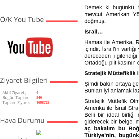
Demek ki bugünkü hü
mevcut Amerikan Yön
Ö/K You Tube
doğmuş.
İsrail…
Hamas ile Amerika, Ru
içindir. İsrail’in varlı
dereceden ilgilendiği
Ortadoğu plitikasının ö
Stratejik Müttefiklik 
Ziyaret Bilgileri
Şimdi bakın ortaya ge
Bunları iyi anlamak la
Aktif Ziyaretçi
4
Bugün Toplam
346
Stratejik Müttefik Ol
Toplam Ziyaret
1688729
Amerika ile İsrail Stra
Belli bir ideal birliğ
Hava Durumu
giderecek bir belge i
aç bakalım bu Boğa
Türkiye’nin, bugünk