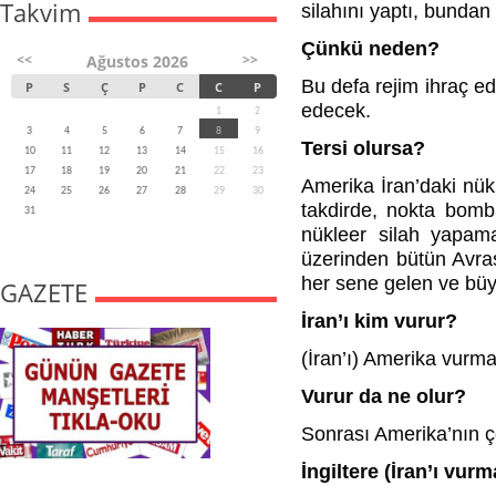
Takvim
silahını yaptı, bundan
Çünkü neden?
<<
>>
Ağustos 2026
Bu defa rejim ihraç ed
P
S
Ç
P
C
C
P
edecek.
1
2
3
4
5
6
7
8
9
Tersi olursa?
10
11
12
13
14
15
16
17
18
19
20
21
22
23
Amerika İran’daki nükl
24
25
26
27
28
29
30
takdirde, nokta bomb
31
nükleer silah yapama
üzerinden bütün Avrasy
her sene gelen ve büyü
GAZETE
İran’ı kim vurur?
(İran’ı) Amerika vurmaz.
Vurur da ne olur?
Sonrası Amerika’nın ç
İngiltere (İran’ı vurm