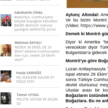
Sabahattin ÜNAL
Aytunç Altındal:
Amer
Atatürkçü, Cumhuriyetçi
Ve bu bizim Montrö A
meslek büyüğüm Fahrettin
https://www
BAĞRI abimizin ruhuna
(Video:
yazdığım AKROSTİŞ şiirim
Demek ki Montrö g
Diyor ki Amerika “b
Mehmet KAYALI
NEDEN 30 DEĞİL DE 29
vereceksin diyor Tür
Ekim? Atatürk Cumhuriyetin
Bulgaristan’a gidecek
ilanı için, neden 29 Ekim’i
seçti?
Montrö’ye göre Boğaz
Lozan Antlaşmasıyla Tü
Hasip SARIGÖZ
ispat etmesi 29 Ekim
NE GÜNLERE KALDIK EY
sonra Türkiye Cumhur
OĞUZ ATA?
devlet olursunuz meş
Uluslar arası bir k
Tamer UYSAL
Boğazların üstündeki 
POLİTİK SİSTEM VE SEÇİM
Boğazlara. Bu ne an
(2)