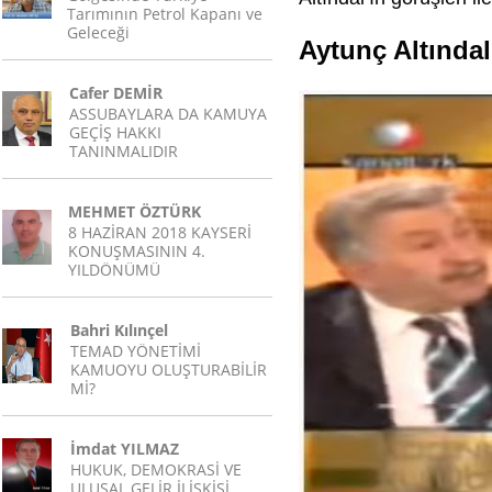
Tarımının Petrol Kapanı ve
Geleceği
Aytunç Altındal
Cafer DEMİR
ASSUBAYLARA DA KAMUYA
GEÇİŞ HAKKI
TANINMALIDIR
MEHMET ÖZTÜRK
8 HAZİRAN 2018 KAYSERİ
KONUŞMASININ 4.
YILDÖNÜMÜ
Bahri Kılınçel
TEMAD YÖNETİMİ
KAMUOYU OLUŞTURABİLİR
Mİ?
İmdat YILMAZ
HUKUK, DEMOKRASİ VE
ULUSAL GELİR İLİŞKİSİ