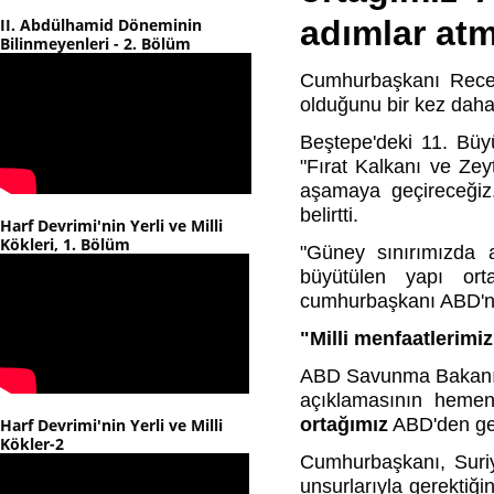
adımlar atm
II. Abdülhamid Döneminin
Bilinmeyenleri - 2. Bölüm
Cumhurbaşkanı Recep
olduğunu bir kez daha 
Beştepe'deki 11. Büy
"Fırat Kalkanı ve Zeyt
aşamaya geçireceğiz
belirtti.
Harf Devrimi'nin Yerli ve Milli
Kökleri, 1. Bölüm
"Güney sınırımızda a
büyütülen yapı ort
cumhurbaşkanı ABD'nin
"Milli menfaatlerimi
ABD Savunma Bakanı Ma
açıklamasının heme
ortağımız
ABD'den ger
Harf Devrimi'nin Yerli ve Milli
Kökler-2
Cumhurbaşkanı, Suriy
unsurlarıyla gerektiğin