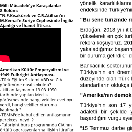
yönelik kararlılıklar
Milli Mücadele'ye Karaçalanlar
endeksinde Türkiye'nin
8.Bölüm:
"N.F.Kısakürek ve C.R.Atilhan'ın
"Bu sene turizmde r
M.Kemal'e Suriye Cephesinde İngiliz
Ajanlığı ve İhanet İftirası.
Erdoğan, 2018 yılı iti
yükselerek en çok tur
rekora koşuyoruz. 201
yakaladığımız başarın
bir duruma getirdik." 
Bankacılık sektörünün
Amerikan Kültür Emperyalizmi ve
Türkiye'nin en öneml
1949 Fulbright Antlaşması...
düzeyinde olan Türk b
-Türk Eğitim Sistemi ABD ve CIA
güdümüne nasıl sokuldu?
standartların oldukça 
-İkili antlaşmanın 13.03.1950
tarihinde yapılan Meclis
"Amerika'nın demokr
görüşmesinde hangi vekiller evet oyu
verdi, hangi vekiller oturuma
Türkiye'nin son 17 yı
katılmadı ?
adaletli bir şekilde
-TBMM'de kabul edilen antlaşmanın
başardığını vurgulaya
gerekçesi neydi ?
-Fulbright burs programında CIA'nın
"15 Temmuz darbe giri
örtülü operasyonlarına ilişkin itiraflar