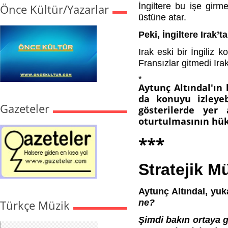
İngiltere bu işe girme
Önce Kültür/Yazarlar
üstüne atar.
Peki, İngiltere Irak’
Irak eski bir İngiliz k
Fransızlar gitmedi Irak’
*
Aytunç Altındal'ın 
da konuyu izleyeb
Gazeteler
gösterilerde yer
oturtulmasının hükü
***
Stratejik M
Aytunç Altındal, yu
Türkçe Müzik
ne?
Şimdi bakın ortaya ge