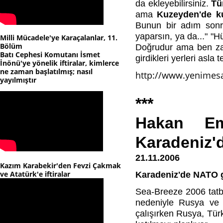
da ekleyebilirsiniz.
Tü
ama
Kuzeyden'de ku
Bunun bir adım sonra
yaparsın, ya da..." "Hü
Milli Mücadele'ye Karaçalanlar, 11.
Bölüm
Doğrudur ama ben zate
Batı Cephesi Komutanı İsmet
girdikleri yerleri asla 
İnönü'ye yönelik iftiralar, kimlerce
ne zaman başlatılmış; nasıl
http://www.yenimesa
yayılmıştır
***
Hakan Eme
Karadeniz'
21.11.2006
Kazım Karabekir'den Fevzi Çakmak
ve Atatürk'e iftiralar
Karadeniz'de NATO ge
Sea-Breeze 2006 tatbik
nedeniyle Rusya ve 
çalışırken Rusya, Tür