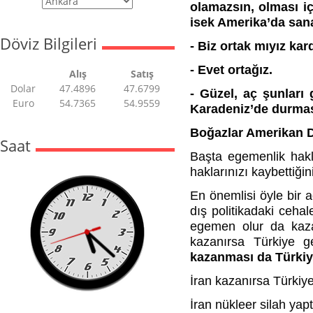
olamazsın, olması iç
isek Amerika’da sana
Döviz Bilgileri
- Biz ortak mıyız ka
- Evet ortağız.
Alış
Satış
Dolar
47.4896
47.6799
- Güzel, aç şunları
Euro
54.7365
54.9559
Karadeniz’de durmas
Boğazlar Amerikan D
Saat
Başta egemenlik hakl
haklarınızı kaybettiğin
En önemlisi öyle bir aç
dış politikadaki cehal
egemen olur da kaza
kazanırsa Türkiye g
kazanması da Türkiye
İran kazanırsa Türkiye
İran nükleer silah ya