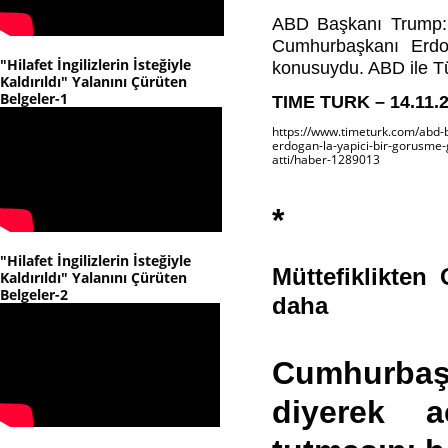
ABD Başkanı Trump: 'T
Cumhurbaşkanı Erdoğ
"Hilafet İngilizlerin İsteğiyle
konusuydu. ABD ile Tü
Kaldırıldı" Yalanını Çürüten
Belgeler-1
TIME TURK – 14.11.
https://www.timeturk.com/abd-b
erdogan-la-yapici-bir-gorusme-
atti/haber-1289013
*
"Hilafet İngilizlerin İsteğiyle
Müttefiklikten
Kaldırıldı" Yalanını Çürüten
Belgeler-2
daha
Cumhurbaş
diyerek a