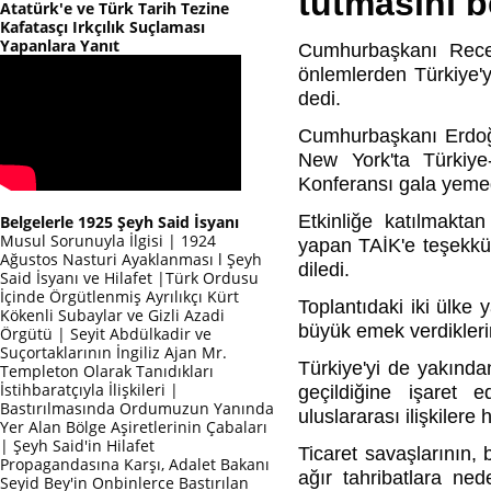
tutmasını b
Atatürk'e ve Türk Tarih Tezine
Kafatasçı Irkçılık Suçlaması
Yapanlara Yanıt
Cumhurbaşkanı Rece
önlemlerden Türkiye'y
dedi.
Cumhurbaşkanı Erdoğa
New York'ta Türkiye
Konferansı gala yeme
Etkinliğe katılmakta
Belgelerle 1925 Şeyh Said İsyanı
Musul Sorunuyla İlgisi | 1924
yapan TAİK'e teşekkür 
Ağustos Nasturi Ayaklanması l Şeyh
diledi.
Said İsyanı ve Hilafet |Türk Ordusu
İçinde Örgütlenmiş Ayrılıkçı Kürt
Toplantıdaki iki ülke 
Kökenli Subaylar ve Gizli Azadi
büyük emek verdiklerin
Örgütü | Seyit Abdülkadir ve
Suçortaklarının İngiliz Ajan Mr.
Türkiye'yi de yakında
Templeton Olarak Tanıdıkları
İstihbaratçıyla İlişkileri |
geçildiğine işaret 
Bastırılmasında Ordumuzun Yanında
uluslararası ilişkilere
Yer Alan Bölge Aşiretlerinin Çabaları
| Şeyh Said'in Hilafet
Ticaret savaşlarının, 
Propagandasına Karşı, Adalet Bakanı
ağır tahribatlara ne
Seyid Bey'in Onbinlerce Bastırılan