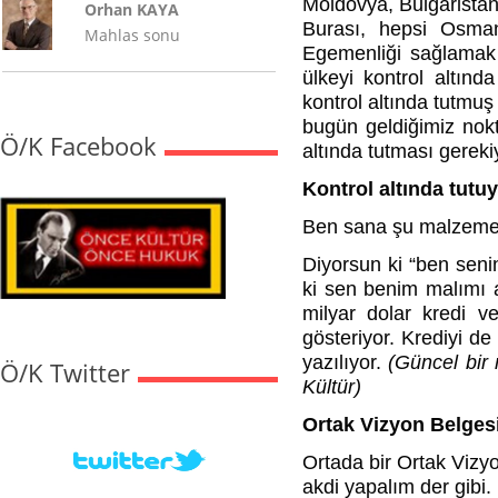
Moldovya, Bulgaristan,
Orhan KAYA
Burası, hepsi Osman
Mahlas sonu
Egemenliği sağlamak i
ülkeyi kontrol altın
kontrol altında tutmuş
bugün geldiğimiz nokt
Ö/K Facebook
altında tutması gereki
Kontrol altında tut
Ben sana şu malzemey
Diyorsun ki “ben seni
ki sen benim malımı a
milyar dolar kredi v
gösteriyor. Krediyi d
yazılıyor.
(Güncel bir 
Ö/K Twitter
Kültür)
Ortak Vizyon Belge
Ortada bir Ortak Vizyo
akdi yapalım der gibi