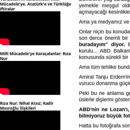
Mücadele'ye, Atatürk'e ve Türklüğe
yemekle meşgul olduğu
iftiralar
açmayacağı kesinlikle 
Ama ya medyamız ve on
Onlar niçin bu konuda
son derce önemli bir
buradayım" diyor.
B
kurulu... ABD Balkan
Milli Mücadele'ye Karaçalanlar: Rıza
konusunda sürekli bi
Nur
Ama tüm tehlike bunda
Amiral Tanju Erdem'in
vurucu donanma güçle
Peki bu ne anlama ge
üslerle dişlerini göste
Rıza Nur; Nihal Atsız; Kadir
Mısıroğlu İlişkileri
ABD'nin ne Lozan'ı,
bilmiyoruz büyük fo
Hatta bu fotoğrafa son