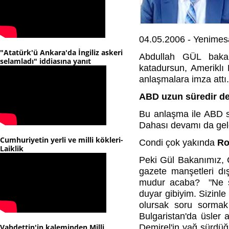
04.05.2006 - Yenimes
"Atatürk'ü Ankara'da İngiliz askeri
Abdullah GÜL bakanı
selamladı" iddiasına yanıt
katadursun, Ameriklı 
anlaşmalara imza attı.
ABD uzun süredir de
Bu anlaşma ile ABD s
Dahası devamı da gel
Cumhuriyetin yerli ve milli kökleri-
Condi çok yakında
R
Laiklik
Peki Gül Bakanımız, C
gazete manşetleri dı
mudur acaba? "Ne so
duyar gibiyim. Sizinl
olursak soru sormak 
Bulgaristan'da üsler a
Vahdettin'in kaleminden Milli
Demirel'in yağ sürdü