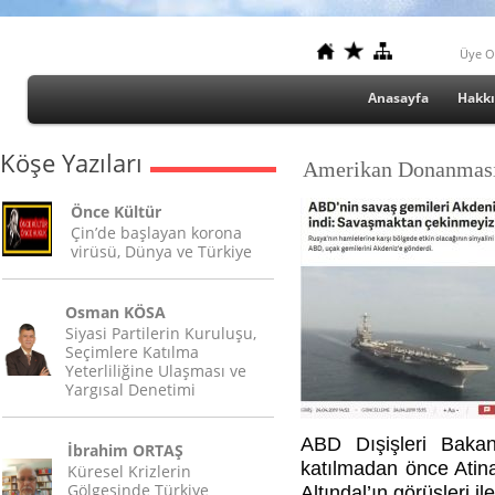
Üye O
Anasayfa
Hakk
Köşe Yazıları
Amerikan Donanması,
Önce Kültür
Çin’de başlayan korona
virüsü, Dünya ve Türkiye
Osman KÖSA
Siyasi Partilerin Kuruluşu,
Seçimlere Katılma
Yeterliliğine Ulaşması ve
Yargısal Denetimi
ABD Dışişleri Bakan
İbrahim ORTAŞ
katılmadan önce Atina 
Küresel Krizlerin
Gölgesinde Türkiye
Altındal’ın görüşleri 