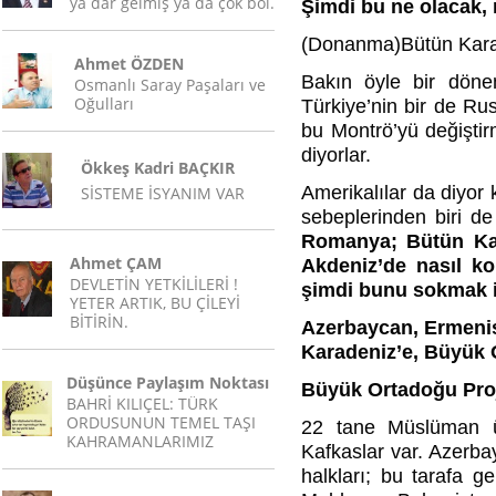
ya dar gelmiş ya da çok bol.
Şimdi bu ne olacak, 
(Donanma)Bütün Karad
Ahmet ÖZDEN
Bakın öyle bir döne
Osmanlı Saray Paşaları ve
Oğulları
Türkiye’nin bir de Rus
bu Montrö’yü değiştir
diyorlar.
Ökkeş Kadri BAÇKIR
Amerikalılar da diyor
SİSTEME İSYANIM VAR
sebeplerinden biri d
Romanya; Bütün Kafk
Ahmet ÇAM
Akdeniz’de nasıl ko
DEVLETİN YETKİLİLERİ !
şimdi bunu sokmak i
YETER ARTIK, BU ÇİLEYİ
BİTİRİN.
Azerbaycan, Ermenis
Karadeniz’e, Büyük O
Düşünce Paylaşım Noktası
Büyük Ortadoğu Pro
BAHRİ KILIÇEL: TÜRK
ORDUSUNUN TEMEL TAŞI
22 tane Müslüman ül
KAHRAMANLARIMIZ
Kafkaslar var. Azerba
halkları; bu tarafa 