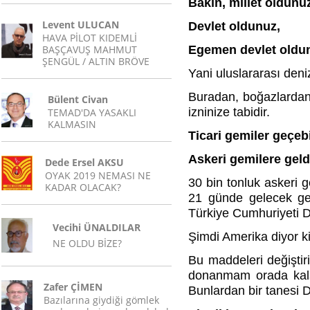
Bakın, millet oldunu
Levent ULUCAN
Devlet oldunuz,
HAVA PİLOT KIDEMLİ
BAŞÇAVUŞ MAHMUT
Egemen devlet oldu
ŞENGÜL / ALTIN BRÖVE
Yani uluslararası deni
Buradan, boğazlardan
Bülent Civan
izninize tabidir.
TEMAD'DA YASAKLI
KALMASIN
Ticari gemiler geçebil
Askeri gemilere geld
Dede Ersel AKSU
OYAK 2019 NEMASI NE
30 bin tonluk askeri g
KADAR OLACAK?
21 günde gelecek ger
Türkiye Cumhuriyeti De
Vecihi ÜNALDILAR
Şimdi Amerika diyor ki
NE OLDU BİZE?
Bu maddeleri değiştir
donanmam orada kalsı
Zafer ÇİMEN
Bunlardan bir tanesi
Bazılarına giydiği gömlek