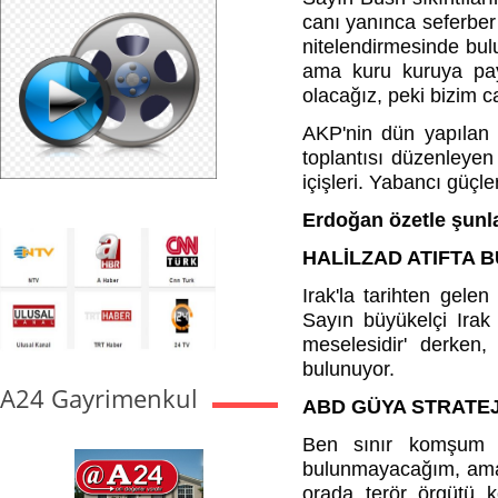
canı yanınca seferber 
nitelendirmesinde bul
ama kuru kuruya pay
olacağız, peki bizim 
AKP'nin dün yapılan
toplantısı düzenleyen
içişleri. Yabancı güçl
Erdoğan özetle şunla
HALİLZAD ATIFTA 
Irak'la tarihten gele
Sayın büyükelçi Irak
meselesidir' derke
bulunuyor.
A24 Gayrimenkul
ABD GÜYA STRATEJ
Ben sınır komşum o
bulunmayacağım, ama ke
orada terör örgütü k