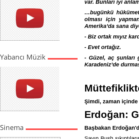
var. Bunları iyi anl
…bugünkü hükümetin 
olması için yapman
Amerika’da sana diye
- Biz ortak mıyız ka
- Evet ortağız.
Yabancı Müzik
- Güzel, aç şunları
Karadeniz’de durmas
Müttefiklik
Şimdi, zaman içinde
Erdoğan: Gü
Sinema
Başbakan Erdoğan'da
Sayın Bush sıkıntılar