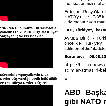
menfaatlerimizi mutla
Erdoğan, Rusya'dan fü
NATO'ya ve F-35'le
aldatmasın." yorumunu
1945'ten Günümüze, Ulus-Devlet'e
"AB, Türkiye'yi kaza
yönelik Etnik Bölücülüğe Meşruiyet
Sağlayan İç ve Dış Odaklar
Avrupa Birliği - Türk
öncelikle Türkiye'yi
edilmemelidir." ifadeler
Euronews – 06.08.2
https://tr.euronews.
adimlar-atmasini-bek
Küreselci Emperyalizmin Ulus
*
Devlet Düşmanlığı, Etnik bölücülük
ve Tek Dünya Devleti Düşleri
ABD Başkan
gibi NATO m