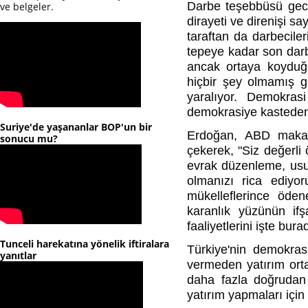
Darbe teşebbüsü gece
ve belgeler.
dirayeti ve direnişi sa
taraftan da darbecile
tepeye kadar son dar
ancak ortaya koyduğ
hiçbir şey olmamış gi
yaralıyor. Demokras
demokrasiye kastedenl
Suriye'de yaşananlar BOP'un bir
Erdoğan, ABD makaml
sonucu mu?
çekerek, "Siz değerli 
evrak düzenleme, usuls
olmanızı rica ediyor
mükelleflerince öden
karanlık yüzünün if
faaliyetlerini işte bur
Tunceli harekatına yönelik iftiralara
Türkiye'nin demokras
yanıtlar
vermeden yatırım ort
daha fazla doğrudan 
yatırım yapmaları için