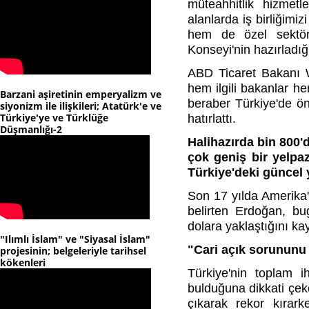
müteahhitlik hizmetl
alanlarda iş birliğimiz
hem de özel sektör 
Konseyi'nin hazırladığ
ABD Ticaret Bakanı W
hem ilgili bakanlar he
Barzani aşiretinin emperyalizm ve
beraber Türkiye'de öne
siyonizm ile ilişkileri; Atatürk'e ve
Türkiye'ye ve Türklüğe
hatırlattı.
Düşmanlığı-2
Halihazırda
bin 800'
çok geniş bir yelp
Türkiye'deki güncel ya
Son 17 yılda Amerika'
belirten Erdoğan, bug
dolara yaklaştığını kay
"Ilımlı İslam" ve "Siyasal İslam"
"Cari açık sorununu
projesinin; belgeleriyle tarihsel
kökenleri
Türkiye'nin toplam i
bulduğuna dikkati çeke
çıkarak rekor kırark