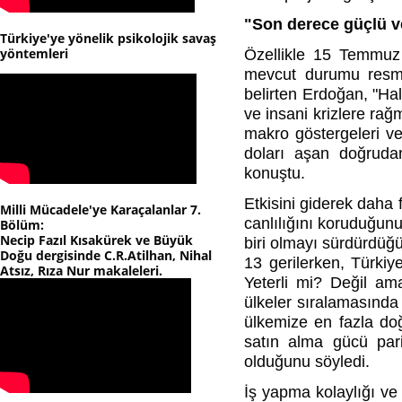
"Son derece güçlü ve
Türkiye'ye yönelik psikolojik savaş
yöntemleri
Özellikle 15 Temmuz d
mevcut durumu resme
belirten Erdoğan, "Hal
ve insani krizlere ra
makro göstergeleri ve
doları aşan doğrudan 
konuştu.
Etkisini giderek daha
Milli Mücadele'ye Karaçalanlar 7.
canlılığını koruduğunu
Bölüm:
Necip Fazıl Kısakürek ve Büyük
biri olmayı sürdürdüğ
Doğu dergisinde C.R.Atilhan, Nihal
13 gerilerken, Türkiy
Atsız, Rıza Nur makaleleri.
Yeterli mi? Değil ama
ülkeler sıralamasında
ülkemize en fazla doğ
satın alma gücü par
olduğunu söyledi.
İş yapma kolaylığı ve 