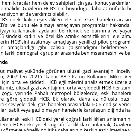
 hem kiracılar hem de ev sahipleri için gazi konut yardımla
 olmalıdır. Gazilerin HCB'sinin büyüdüğü daha az nüfuslu b
ansiyonlar da yardımcı olabilir.
B'sindeki kalıcı eşitsizlikleri ele alın. Gazi haneleri arasın
CB'si ve bunu ele almayı amaçlayan programlar hakkında e
fyayı kullanarak faydaları belirlemek ve barınma ve yaşa
CB'sindeki kadın ve özellikle azınlık eşitsizliklerini ele al
ilerin HCB'sini azaltmayı amaçlayan yenilikçi pilot program
ın amaçlandığı gibi çalışıp çalışmadığını belirlemey
n farklı demografik gruplar arasında benimsenmesini ve başa
nda
t maliyet yükünde görünen ulusal gazi avantajını inceliy
n, 2007'den 2021'e kadar ABD Kamu Kullanımı Mikro Veri
çin orta ve şiddetli HCB eğilimlerini analiz etmek üzere ay
lizimiz, ulusal gazi avantajının, orta ve şiddetli HCB her za
in çoğu yerinde Pahalı metropol bölgelerde, eski haneler
e göre şiddetli HCB. Ek olarak, daha az nüfuslu bazı
itik seviyelerdeki gazi haneleri arasındaki HCB endişe veric
ları sabit veya gazi olmayan hanelerle karşılaştırıldığında hat
llanarak, eski HCB'deki yerel coğrafi farklılıkları anlamanın
emli HCB'deki yerel coğrafi farklılıkları anlamak, Gaziler
u çözmeye yönelik politika çabalarının keskinleştirilmesine 