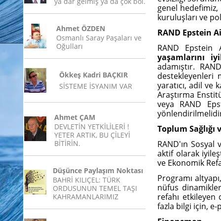
ya dar gelmiş ya da çok bol.
genel hedefimiz, 
kuruluşları ve poli
Ahmet ÖZDEN
RAND Epstein Ail
Osmanlı Saray Paşaları ve
Oğulları
RAND Epstein Ai
yaşamlarını iyi
adamıştır. RAND 
Ökkeş Kadri BAÇKIR
destekleyenleri 
yaratıcı, adil ve
SİSTEME İSYANIM VAR
Araştırma Enstitü
veya RAND Epste
yönlendirilmelid
Ahmet ÇAM
DEVLETİN YETKİLİLERİ !
Toplum Sağlığı v
YETER ARTIK, BU ÇİLEYİ
BİTİRİN.
RAND'ın Sosyal v
aktif olarak iyi
ve Ekonomik Refa
Düşünce Paylaşım Noktası
Programı altyapı, 
BAHRİ KILIÇEL: TÜRK
nüfus dinamikleri
ORDUSUNUN TEMEL TAŞI
refahı etkileyen
KAHRAMANLARIMIZ
fazla bilgi için, 