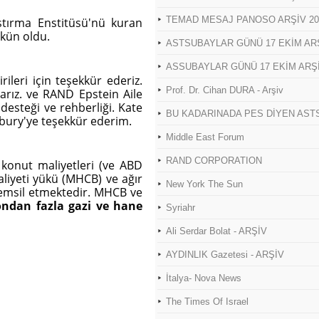
TEMAD MESAJ PANOSO ARŞİV 200
ştırma Enstitüsü'nü kuran
mkün oldu.
ASTSUBAYLAR GÜNÜ 17 EKİM ARŞ
ASSUBAYLAR GÜNÜ 17 EKİM ARŞİV
leri için teşekkür ederiz.
Prof. Dr. Cihan DURA - Arşiv
arız. ve RAND Epstein Aile
desteği ve rehberliği. Kate
BU KADARINADA PES DİYEN ASTS
rbury'ye teşekkür ederim.
Middle East Forum
RAND CORPORATION
 konut maliyetleri (ve ABD
liyeti yükü (MHCB) ve ağır
New York The Sun
 temsil etmektedir. MHCB ve
ondan fazla gazi
ve hane
Syriahr
Ali Serdar Bolat - ARŞİV
AYDINLIK Gazetesi - ARŞİV
İtalya- Nova News
The Times Of Israel