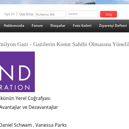
Üye Ol
Üye Girişi
Hakkımızda
Forum
Dosyalar
Foto Galeri
Ziyaretçi Defteri
milyon Gazi - Gazilerin Konut Sahibi Olmasına Yönel
ükünün Yerel Coğrafyası
Avantajlar ve Dezavantajlar
Daniel Schwam , Vanessa Parks