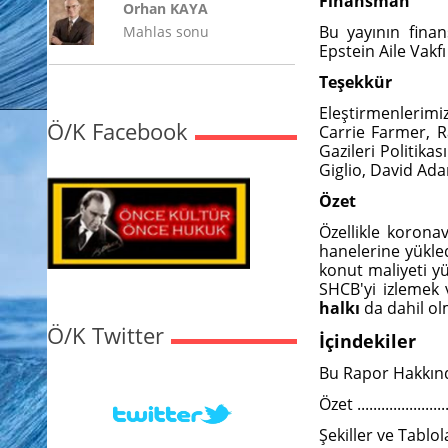
Finansman
Orhan KAYA
Bu yayının finan
Mahlas sonu
Epstein Aile Vakf
Teşekkür
Eleştirmenlerimi
Ö/K Facebook
Carrie Farmer, R
Gazileri Politika
Giglio, David Ada
Özet
Özellikle korona
hanelerine yükle
konut maliyeti y
SHCB'yi izlemek
halkı
da dahil ol
Ö/K Twitter
İçindekiler
Bu Rapor Hakkında..........
Özet .........................
Şekiller ve Tablolar........