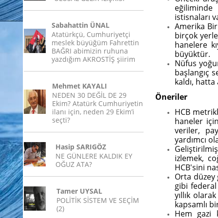
eğiliminde
istisnaları v
Sabahattin ÜNAL
Amerika Bir
Atatürkçü, Cumhuriyetçi
birçok yerl
meslek büyüğüm Fahrettin
hanelere k
BAĞRI abimizin ruhuna
büyüktür.
yazdığım AKROSTİŞ şiirim
Nüfus yoğun
başlangıç ​​
kaldı, hatta 
Mehmet KAYALI
NEDEN 30 DEĞİL DE 29
Öneriler
Ekim? Atatürk Cumhuriyetin
HCB metrikle
ilanı için, neden 29 Ekim’i
seçti?
haneler içi
veriler, pa
yardımcı ola
Hasip SARIGÖZ
Geliştirilm
NE GÜNLERE KALDIK EY
izlemek, co
OĞUZ ATA?
HCB'sini nas
Orta düzey 
gibi federa
Tamer UYSAL
yıllık olara
POLİTİK SİSTEM VE SEÇİM
kapsamlı bir
(2)
Hem gazi k