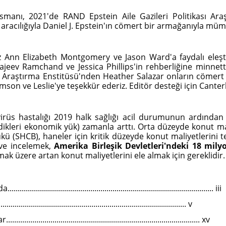
smanı, 2021'de RAND Epstein Aile Gazileri Politikası Ara
ı aracılığıyla Daniel J. Epstein'ın cömert bir armağanıyla mü
z Ann Elizabeth Montgomery ve Jason Ward'a faydalı eleştiri
ajeev Ramchand ve Jessica Phillips'in rehberliğine minnett
sı Araştırma Enstitüsü'nden Heather Salazar onların cömert 
mson ve Leslie'ye teşekkür ederiz. Editör desteği için Cante
virüs hastalığı 2019 halk sağlığı acil durumunun ardından
dikleri ekonomik yük) zamanla arttı. Orta düzeyde konut ma
ükü (SHCB), haneler için kritik düzeyde konut maliyetlerini
 ve incelemek,
Amerika Birleşik Devletleri'ndeki 18 mily
mak üzere artan konut maliyetlerini ele almak için gereklidir.
............................................................................................ iii
.......................................................................................... v
........................................................................................ xv