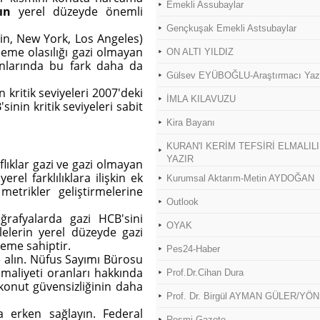
Emekli Assubaylar
ın
yerel düzeyde önemli
Gençkuşak Emekli Astsubaylar
ğin, New York, Los Angeles)
leme olasılığı gazi olmayan
ON ALTI YILDIZ
anlarında bu fark daha da
Gülsev EYÜBOĞLU-Araştırmacı Yaz
kritik seviyeleri 2007'deki
İMLA KILAVUZU
inin kritik seviyeleri sabit
Kira Bayanı
KURAN'I KERİM TEFSİRİ ELMALI
YAZIR
ıflıklar gazi ve gazi olmayan
el farklılıklara ilişkin ek
Kurumsal Aktarım-Metin AYDOĞAN
metrikler geliştirmelerine
Outlook
oğrafyalarda gazi HCB'sini
OYAK
elerin yerel düzeyde gazi
neme sahiptir.
Pes24-Haber
e alın. Nüfus Sayımı Bürosu
maliyeti oranları hakkında
Prof.Dr.Cihan Dura
i konut güvensizliğinin daha
Prof. Dr. Birgül AYMAN GÜLER/YÖN
 erken sağlayın. Federal
Resmi Gazete