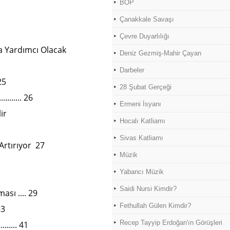
BOP
Çanakkale Savaşı
Çevre Duyarlılığı
a Yardımcı Olacak
Deniz Gezmiş-Mahir Çayan
Darbeler
25
28 Şubat Gerçeği
....... 26
Ermeni İsyanı
ir
Hocalı Katliamı
Sivas Katliamı
Artırıyor 27
Müzik
Yabancı Müzik
Saidi Nursi Kimdir?
sı .... 29
Fethullah Gülen Kimdir?
33
Recep Tayyip Erdoğan'ın Görüşleri
...... 41