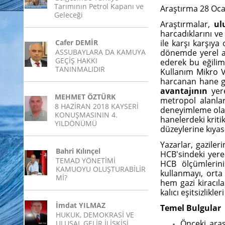
Tarımının Petrol Kapanı ve
Araştırma 28 Oca
Geleceği
Araştırmalar,
ul
harcadıklarını v
Cafer DEMİR
ile karşı karşıya
ASSUBAYLARA DA KAMUYA
dönemde yerel al
GEÇİŞ HAKKI
ederek bu eğilim
TANINMALIDIR
Kullanım Mikro V
harcanan hane gel
avantajının
yere
MEHMET ÖZTÜRK
metropol alanla
8 HAZİRAN 2018 KAYSERİ
deneyimleme olası
KONUŞMASININ 4.
hanelerdeki kriti
YILDÖNÜMÜ
düzeylerine kıyasl
Yazarlar, gaziler
Bahri Kılınçel
HCB'sindeki yerel
TEMAD YÖNETİMİ
HCB ölçümlerini
KAMUOYU OLUŞTURABİLİR
kullanmayı, orta
Mİ?
hem gazi kiracıl
kalıcı eşitsizlikle
İmdat YILMAZ
Temel Bulgular
HUKUK, DEMOKRASİ VE
Önceki araş
ULUSAL GELİR İLİŞKİSİ