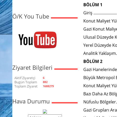
BÖLÜM 1
Giriş ........................
Ö/K You Tube
Konut Maliyet Yükü Nedir? 
Gazi Konut Maliye
Ulusal Düzeyde Konut 
Yerel Düzeyde Konu
Analitik Yaklaşım...........
BÖLÜM 2
Ziyaret Bilgileri
Gazi Hanelerinde 
Büyük Metropol B
Aktif Ziyaretçi
6
Bugün Toplam
882
Konut Maliyet Yükü ........
Toplam Ziyaret
1688279
Bazı Daha Az Bölg
Hava Durumu
Nüfuslu Bölgeler...........
Gazi Grupları Ara