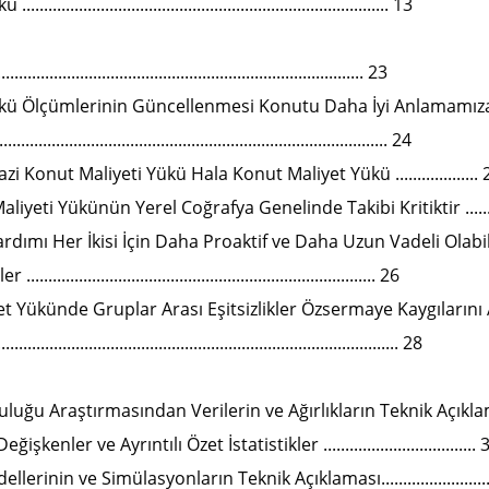
............................................................................. 13
............................................................................... 23
kü Ölçümlerinin Güncellenmesi Konutu Daha İyi Anlamamız
.................................................................................. 24
 Konut Maliyeti Yükü Hala Konut Maliyet Yükü ................... 
liyeti Yükünün Yerel Coğrafya Genelinde Takibi Kritiktir .........
rdımı Her İkisi İçin Daha Proaktif ve Daha Uzun Vadeli Olabil
........................................................................... 26
t Yükünde Gruplar Arası Eşitsizlikler Özsermaye Kaygılarını 
.................................................................................. 28
luğu Araştırmasından Verilerin ve Ağırlıkların Teknik Açıklama
işkenler ve Ayrıntılı Özet İstatistikler ................................... 
rinin ve Simülasyonların Teknik Açıklaması...........................