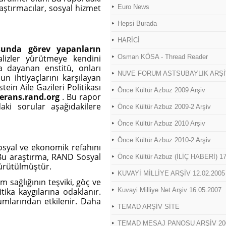
aştırmacılar, sosyal hizmet
Euro News
Hepsi Burada
HARİCİ
unda görev yapanların
alizler yürütmeye kendini
Osman KÖSA - Thread Reader
a dayanan enstitü, onları
NUVE FORUM ASTSUBAYLIK ARŞ
n ihtiyaçlarını karşılayan
ein Aile Gazileri Politikası
Önce Kültür Azbuz 2009 Arşiv
erans.rand.org
. Bu rapor
aki sorular aşağıdakilere
Önce Kültür Azbuz 2009-2 Arşiv
Önce Kültür Azbuz 2010 Arşiv
Önce Kültür Azbuz 2010-2 Arşiv
osyal ve ekonomik refahını
Bu araştırma, RAND Sosyal
Önce Kültür Azbuz (İLİÇ HABERİ) 17
yürütülmüştür.
KUVAYİ MİLLİYE ARŞİV 12.02.2005
um sağlığının teşviki, göç ve
tika kaygılarına odaklanır.
Kuvayi Milliye Net Arşiv 16.05.2007
rumlarından etkilenir. Daha
TEMAD ARŞİV SİTE
TEMAD MESAJ PANOSU ARŞİV 200