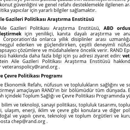
konut güvenliğini ve genel refahı desteklemekle ilgilenen ar
tika yapıcılar için yararlı bilgiler sağlamaktır.
e Gazileri Politikası Araştırma Enstitüsü
le Gazileri Politikası Araştırma Enstitüsü,
ABD ordus
leştirmek
için yenilikçi, kanıta dayalı araştırma ve an
Corporation'da onlarca yıllık disiplinler arası uzmanlığ
meşgul ederken ve güçlendirirken, çeşitli deneyimli nüfusu
 kapsayıcı çözümlere ve müdahalelere öncelik verir. RAND Epst
sü hakkında daha fazla bilgi için şu adresi ziyaret edin:
vet
in Aile Gazileri Politikası Araştırma Enstitüsü hakkınd
ir veteranspolicy@rand.org .
e Çevre Politikası Programı
e Ekonomik Refahı, nüfusun ve toplulukların sağlığını ve s
leştirmeyi amaçlayan RAND'ın bir bölümüdür tüm dünyada. 
h içindeki Toplum Sağlığı ve Çevre Politikası Programında 
bilim ve teknoloji, sanayi politikası, topluluk tasarımı, topl
, ulaşım, enerji, iklim ve çevre gibi konulara ve diğer poli
 doğal ve yapılı çevre, teknoloji ve toplum örgütleri ve ku
e-posta chep@rand.org .