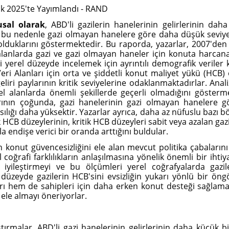
k 2025'te Yayımlandı - RAND
usal olarak
, ABD'li gazilerin hanelerinin gelirlerinin da
e bu nedenle gazi olmayan hanelere göre daha düşük seviye
 olduklarını göstermektedir. Bu raporda, yazarlar, 2007'den 
anlarda gazi ve gazi olmayan haneler için konuta harcanan
i yerel düzeyde incelemek için ayrıntılı demografik verile
eri Alanları için orta ve şiddetli konut maliyet yükü (HCB)
iri paylarının kritik seviyelerine odaklanmaktadırlar. Anal
l alanlarda önemli şekillerde geçerli olmadığını gösterm
rının çoğunda, gazi hanelerinin gazi olmayan hanelere gö
lığı daha yüksektir. Yazarlar ayrıca, daha az nüfuslu bazı bö
k HCB düzeylerinin, kritik HCB düzeyleri sabit veya azalan g
a endişe verici bir oranda arttığını buldular.
in konut güvencesizliğini ele alan mevcut politika çabaların
 coğrafi farklılıkların anlaşılmasına yönelik önemli bir iht
 iyileştirmeyi ve bu ölçümleri yerel coğrafyalarda gazil
 düzeyde gazilerin HCB'sini evsizliğin yukarı yönlü bir öng
arı hem de sahipleri için daha erken konut desteği sağlamay
ri ele almayı öneriyorlar.
tırmalar, ABD'li gazi hanelerinin gelirlerinin daha küçük 