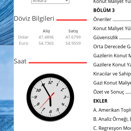
Konut Maliyet Yükü .......
BÖLÜM 3
Döviz Bilgileri
Öneriler ....................
Konut Maliyet Yü
Alış
Satış
Dolar
47.4896
47.6799
Güvensizlik .................
Euro
54.7365
54.9559
Orta Derecede Gazi
Gazilerin Konut Ma
Saat
Gazilere Konut Ya
Kiracılar ve Sahipler .....
Gazi Konut Maliye
Özet ve Sonuç ..............
EKLER
A. Amerikan Toplu
B. Analiz Örneği, Değ
C. Regresyon Modelle