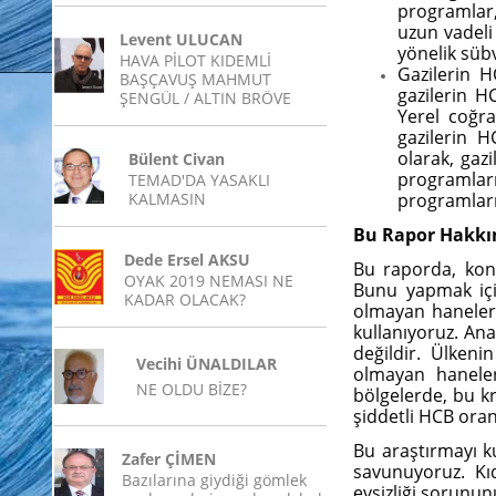
programlar,
uzun vadeli
Levent ULUCAN
yönelik sübv
HAVA PİLOT KIDEMLİ
Gazilerin HC
BAŞÇAVUŞ MAHMUT
gazilerin H
ŞENGÜL / ALTIN BRÖVE
Yerel coğra
gazilerin H
olarak, gaz
Bülent Civan
programlar
TEMAD'DA YASAKLI
KALMASIN
programları
Bu Rapor Hakkı
Dede Ersel AKSU
Bu raporda, konu
OYAK 2019 NEMASI NE
Bunu yapmak içi
KADAR OLACAK?
olmayan haneler i
kullanıyoruz. Ana
değildir. Ülken
Vecihi ÜNALDILAR
olmayan haneler
NE OLDU BİZE?
bölgelerde, bu kr
şiddetli HCB oran
Bu araştırmayı ku
Zafer ÇİMEN
savunuyoruz. Kıd
Bazılarına giydiği gömlek
evsizliği sorunun