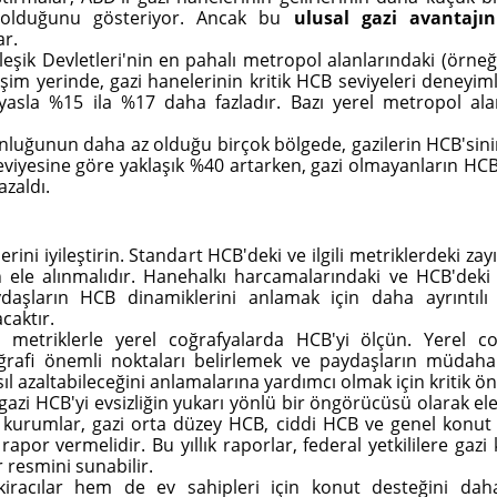
 olduğunu gösteriyor. Ancak bu
ulusal gazi avantajın
ar.
leşik Devletleri'nin en pahalı metropol alanlarındaki (örne
eşim yerinde, gazi hanelerinin kritik HCB seviyeleri deneyim
ıyasla %15 ila %17 daha fazladır. Bazı yerel metropol al
luğunun daha az olduğu birçok bölgede, gazilerin HCB'sinin 
seviyesine göre yaklaşık %40 artarken, gazi olmayanların HCB's
azaldı.
rini iyileştirin. Standart HCB'deki ve ilgili metriklerdeki zay
n ele alınmalıdır. Hanehalkı harcamalarındaki ve HCB'deki yer
ydaşların HCB dinamiklerini anlamak için daha ayrıntılı 
caktır.
iş metriklerle yerel coğrafyalarda HCB'yi ölçün. Yerel c
ğrafi önemli noktaları belirlemek ve paydaşların müdahal
ıl azaltabileceğini anlamalarına yardımcı olmak için kritik ö
gazi HCB'yi evsizliğin yukarı yönlü bir öngörücüsü olarak el
l kurumlar, gazi orta düzey HCB, ciddi HCB ve genel konut 
k rapor vermelidir. Bu yıllık raporlar, federal yetkililere gaz
 resmini sunabilir.
iracılar hem de ev sahipleri için konut desteğini daha