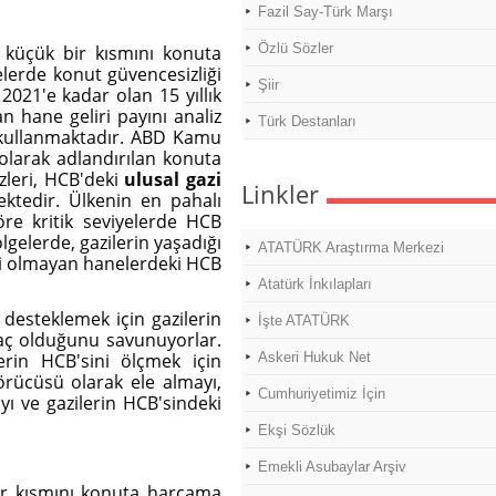
Fazil Say-Türk Marşı
Özlü Sözler
ha küçük bir kısmını konuta
lerde konut güvencesizliği
Şiir
2021'e kadar olan 15 yıllık
 hane geliri payını analiz
Türk Destanları
r kullanmaktadır. ABD Kamu
 olarak adlandırılan konuta
izleri, HCB'deki
ulusal gazi
Linkler
ektedir. Ülkenin en pahalı
re kritik seviyelerde HCB
lgelerde, gazilerin yaşadığı
ATATÜRK Araştırma Merkezi
azi olmayan hanelerdeki HCB
Atatürk İnkılapları
ı desteklemek için gazilerin
İşte ATATÜRK
iyaç olduğunu savunuyorlar.
erin HCB'sini ölçmek için
Askeri Hukuk Net
örücüsü olarak ele almayı,
Cumhuriyetimiz İçin
ı ve gazilerin HCB'sindeki
Ekşi Sözlük
Emekli Asubaylar Arşiv
bir kısmını konuta harcama