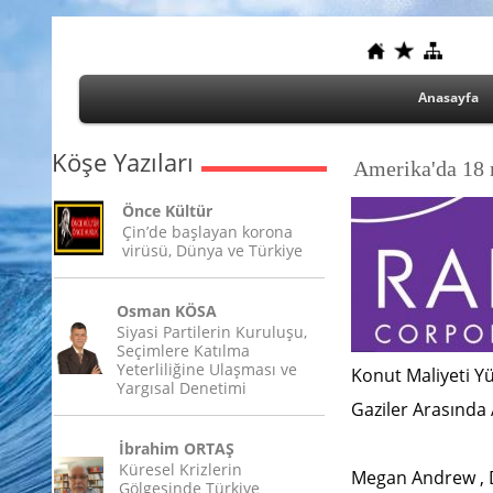
Anasayfa
Köşe Yazıları
Amerika'da 18 
Önce Kültür
Çin’de başlayan korona
virüsü, Dünya ve Türkiye
Osman KÖSA
Siyasi Partilerin Kuruluşu,
Seçimlere Katılma
Yeterliliğine Ulaşması ve
Konut Maliyeti Y
Yargısal Denetimi
Gaziler Arasında 
İbrahim ORTAŞ
Küresel Krizlerin
Megan Andrew , 
Gölgesinde Türkiye