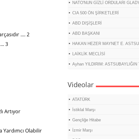
NATO'NUN GİZLİ ORDULARI GLAD
CIA 500 ÖN ŞİRKETLERİ
ABD DIŞİŞLERİ
asıdır .... 2
ABD BAŞKANI
... 3
HAKAN HEZER MAYNET E. ASTS
LAİKLİK MECLİSİ
Ayhan YILDIRIM: ASTSUBAYLIĞIN
Videolar
ATATÜRK
İstiklal Marşı
ı Artıyor
Gençliğe Hitabe
a Yardımcı Olabilir
İzmir Marşı