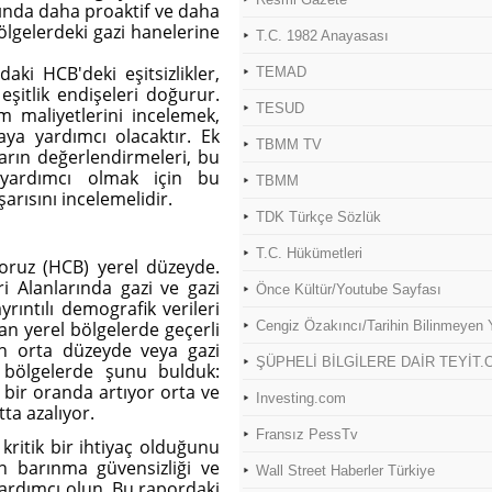
rında daha proaktif ve daha
ölgelerdeki gazi hanelerine
T.C. 1982 Anayasası
daki HCB'deki eşitsizlikler,
TEMAD
şitlik endişeleri doğurur.
TESUD
m maliyetlerini incelemek,
maya yardımcı olacaktır. Ek
TBMM TV
ların değerlendirmeleri, bu
e yardımcı olmak için bu
TBMM
rısını incelemelidir.
TDK Türkçe Sözlük
T.C. Hükümetleri
oruz (HCB) yerel düzeyde.
 Alanlarında gazi ve gazi
Önce Kültür/Youtube Sayfası
rıntılı demografik verileri
man yerel bölgelerde geçerli
Cengiz Özakıncı/Tarihin Bilinmeyen
in orta düzeyde veya gazi
ŞÜPHELİ BİLGİLERE DAİR TEYİT.
 bölgelerde şunu bulduk:
i bir oranda artıyor orta ve
Investing.com
ta azalıyor.
Fransız PessTv
 kritik bir ihtiyaç olduğunu
in barınma güvensizliği ve
Wall Street Haberler Türkiye
yardımcı olun. Bu rapordaki