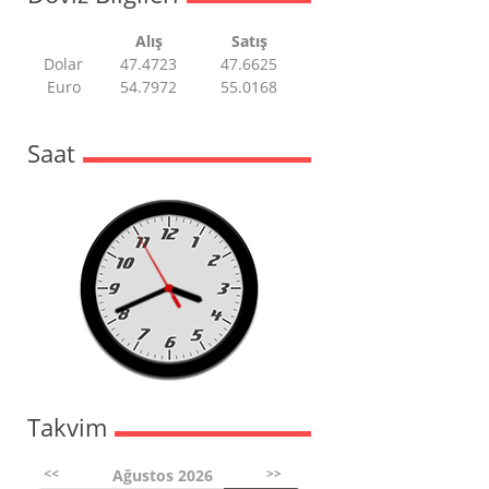
Alış
Satış
Dolar
47.4723
47.6625
Euro
54.7972
55.0168
Saat
Takvim
<<
>>
Ağustos 2026