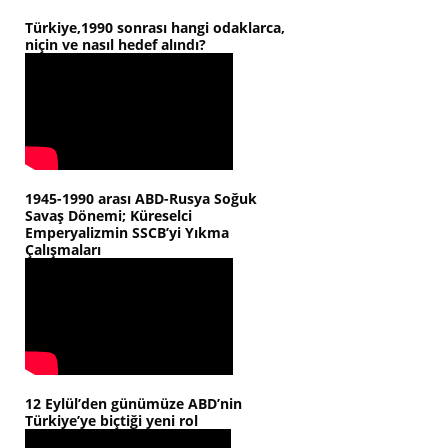
Türkiye,1990 sonrası hangi odaklarca,
niçin ve nasıl hedef alındı?
1945-1990 arası ABD-Rusya Soğuk
Savaş Dönemi; Küreselci
Emperyalizmin SSCB’yi Yıkma
Çalışmaları
12 Eylül’den günümüze ABD’nin
Türkiye’ye biçtiği yeni rol