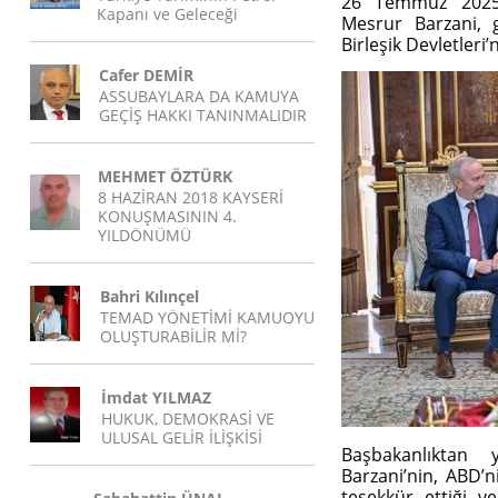
26 Temmuz 2025 
Kapanı ve Geleceği
Mesrur Barzani, 
Birleşik Devletleri’
Cafer DEMİR
ASSUBAYLARA DA KAMUYA
GEÇİŞ HAKKI TANINMALIDIR
MEHMET ÖZTÜRK
8 HAZİRAN 2018 KAYSERİ
KONUŞMASININ 4.
YILDÖNÜMÜ
Bahri Kılınçel
TEMAD YÖNETİMİ KAMUOYU
OLUŞTURABİLİR Mİ?
İmdat YILMAZ
HUKUK, DEMOKRASİ VE
ULUSAL GELİR İLİŞKİSİ
Başbakanlıktan
Barzani’nin, ABD’n
teşekkür ettiği ve 