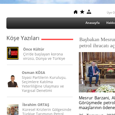
Üye O
Anasayfa
Hakk
Köşe Yazıları
Başbakan Mesrur
petrol ihracatı a
Önce Kültür
Çin’de başlayan korona
virüsü, Dünya ve Türkiye
Osman KÖSA
Siyasi Partilerin Kuruluşu,
Seçimlere Katılma
Yeterliliğine Ulaşması ve
Yargısal Denetimi
Mesrur Barzani, AB
Görüşmede petrol 
İbrahim ORTAŞ
maaşlarının ödene
Küresel Krizlerin Gölgesinde
Türkiye Tarımının Petrol