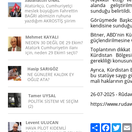
Sabahattin ÜNAL
alanda geliştiri
Atatürkçü, Cumhuriyetçi
sunduğu belirtildi.
meslek büyüğüm Fahrettin
BAĞRI abimizin ruhuna
Görüşmede Başkon
yazdığım AKROSTİŞ şiirim
kendisine sunduğu
Bitner, ABD'nin Kür
Mehmet KAYALI
güçlendirilmesine 
NEDEN 30 DEĞİL DE 29 Ekim?
Atatürk Cumhuriyetin ilanı
Toplantının dikkat 
için, neden 29 Ekim’i seçti?
Kürdistan Bölgesi
gerekliliği konusun
Hasip SARIGÖZ
Ayrıca, Kürdistan 
NE GÜNLERE KALDIK EY
bu statüye saygı g
OĞUZ ATA?
mali haklarının güv
26-07-2025 - Rûda
Tamer UYSAL
POLİTİK SİSTEM VE SEÇİM
https://www.rudaw
(2)
Levent ULUCAN
Paylaş
Facebook
Twitte
HAVA PİLOT KIDEMLİ