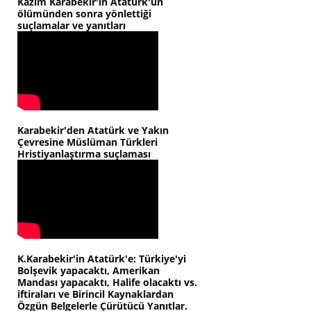
Kazım Karabekir'in Atatürk'ün
ölümünden sonra yönlettiği
suçlamalar ve yanıtları
Karabekir'den Atatürk ve Yakın
Çevresine Müslüman Türkleri
Hristiyanlaştırma suçlaması
K.Karabekir'in Atatürk'e: Türkiye'yi
Bolşevik yapacaktı, Amerikan
Mandası yapacaktı, Halife olacaktı vs.
iftiraları ve Birincil Kaynaklardan
Özgün Belgelerle Çürütücü Yanıtlar.