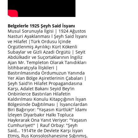
Belgelerle 1925 Şeyh Said İsyanı
Musul Sorunuyla İlgisi | 1924 Ağustos
Nasturi Ayaklanması l Şeyh Said İsyanı
ve Hilafet |Türk Ordusu İçinde
Örgütlenmiş Ayrılıkçı Kürt Kökenli
Subaylar ve Gizli Azadi Örgütü | Seyit
Abdülkadir ve Suçortaklarının İngiliz
Ajan Mr. Templeton Olarak Tanıdıkları
İstihbaratçıyla İlişkileri |
Bastırılmasında Ordumuzun Yanında
Yer Alan Bölge Aşiretlerinin Çabaları |
Şeyh Said'in Hilafet Propagandasına
Karşı, Adalet Bakanı Seyid Bey'in
Onbinlerce Bastırılan Hilafetin
Kaldırılması Konulu Kitapçığının İsyan
Bölgesinde Dağıtılması | İsyancılardan
Biri Bağırıyor: "Yaşasın Kürtlük!" İdamı
İzleyen Diyarbakır Halkı Topluca
Haykırarak Ona Yanıt Veriyor: "Yaşasın
Cumhuriyet!" | Rauf Orbay: "Şeyh
Said,.. 1914'te de Devlete Karşı İsyan
Etmiş, Rus Konsoloshanesine Sığınmış,