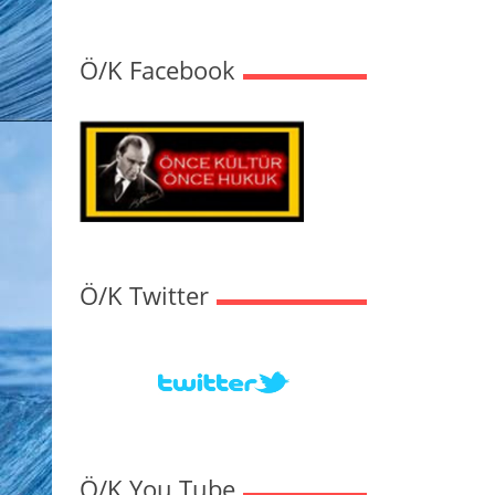
Ö/K Facebook
Ö/K Twitter
Ö/K You Tube