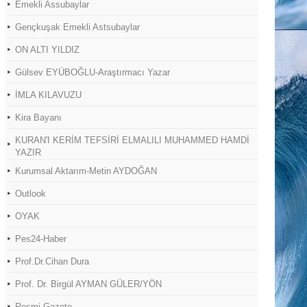
Emekli Assubaylar
Gençkuşak Emekli Astsubaylar
ON ALTI YILDIZ
Gülsev EYÜBOĞLU-Araştırmacı Yazar
İMLA KILAVUZU
Kira Bayanı
KURAN'I KERİM TEFSİRİ ELMALILI MUHAMMED HAMDİ
YAZIR
Kurumsal Aktarım-Metin AYDOĞAN
Outlook
OYAK
Pes24-Haber
Prof.Dr.Cihan Dura
Prof. Dr. Birgül AYMAN GÜLER/YÖN
Resmi Gazete