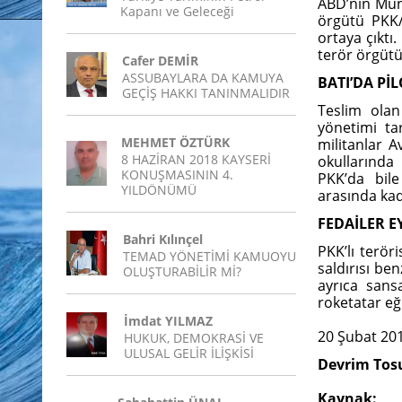
ABD’nin Münb
Kapanı ve Geleceği
örgütü PKK/P
ortaya çıktı.
terör örgüt
Cafer DEMİR
ASSUBAYLARA DA KAMUYA
BATI’DA Pİ
GEÇİŞ HAKKI TANINMALIDIR
Teslim olan
yönetimi ta
MEHMET ÖZTÜRK
militanlar A
8 HAZİRAN 2018 KAYSERİ
okullarında 
KONUŞMASININ 4.
PKK’da bile 
YILDÖNÜMÜ
arasında kad
FEDAİLER 
Bahri Kılınçel
PKK’lı terör
TEMAD YÖNETİMİ KAMUOYU
saldırısı ben
OLUŞTURABİLİR Mİ?
ayrıca san
roketatar eği
İmdat YILMAZ
20 Şubat 20
HUKUK, DEMOKRASİ VE
ULUSAL GELİR İLİŞKİSİ
Devrim Tos
Kaynak: