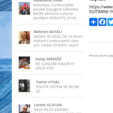
Sabahattin ÜNAL
Atatürkçü, Cumhuriyetçi
https://www
meslek büyüğüm Fahrettin
EGITIMINE-
BAĞRI abimizin ruhuna
yazdığım AKROSTİŞ şiirim
Paylaş
Fac
Mehmet KAYALI
NEDEN 30 DEĞİL DE 29 Ekim?
Atatürk Cumhuriyetin ilanı
için, neden 29 Ekim’i seçti?
Henüz yorum yap
Hasip SARIGÖZ
NE GÜNLERE KALDIK EY
OĞUZ ATA?
Tamer UYSAL
POLİTİK SİSTEM VE SEÇİM
(2)
Levent ULUCAN
HAVA PİLOT KIDEMLİ