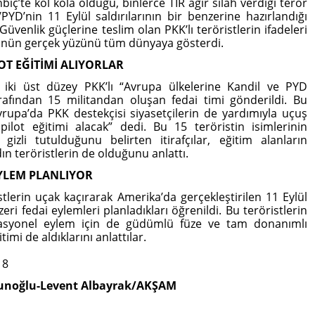
iç’te kol kola olduğu, binlerce TIR ağır silah verdiği terör
YD’nin 11 Eylül saldırılarının bir benzerine hazırlandığı
 Güvenlik güçlerine teslim olan PKK’lı teröristlerin ifadeleri
ünün gerçek yüzünü tüm dünyaya gösterdi.
LOT EĞİTİMİ ALIYORLAR
 iki üst düzey PKK’lı “Avrupa ülkelerine Kandil ve PYD
rafından 15 militandan oluşan fedai timi gönderildi. Bu
vrupa’da PKK destekçisi siyasetçilerin de yardımıyla uçuş
pilot eğitimi alacak” dedi. Bu 15 teröristin isimlerinin
gizli tutulduğunu belirten itirafçılar, eğitim alanların
ın teröristlerin de olduğunu anlattı.
EYLEM PLANLIYOR
istlerin uçak kaçırarak Amerika’da gerçekleştirilen 11 Eylül
zeri fedai eylemleri planladıkları öğrenildi. Bu teröristlerin
sasyonel eylem için de güdümlü füze ve tam donanımlı
timi de aldıklarını anlattılar.
18
unoğlu-Levent Albayrak/AKŞAM