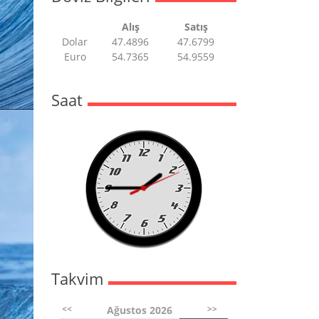
Alış
Satış
Dolar
47.4896
47.6799
Euro
54.7365
54.9559
Saat
Takvim
<<
>>
Ağustos 2026