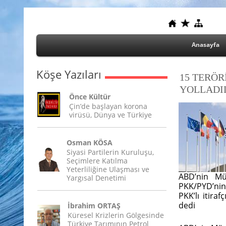
Anasayfa
Köşe Yazıları
15 TERÖR
YOLLADI
Önce Kültür
Çin’de başlayan korona
virüsü, Dünya ve Türkiye
Osman KÖSA
Siyasi Partilerin Kuruluşu,
Seçimlere Katılma
Yeterliliğine Ulaşması ve
ABD’nin Mü
Yargısal Denetimi
PKK/PYD’nin 
PKK’lı itiraf
dedi
İbrahim ORTAŞ
Küresel Krizlerin Gölgesinde
Türkiye Tarımının Petrol