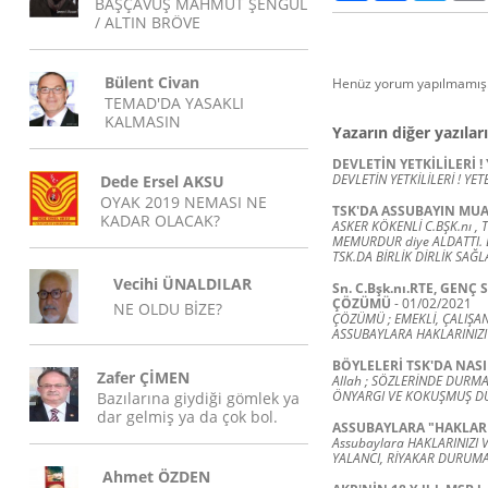
BAŞÇAVUŞ MAHMUT ŞENGÜL
/ ALTIN BRÖVE
Bülent Civan
Henüz yorum yapılmamış.
TEMAD'DA YASAKLI
KALMASIN
Yazarın diğer yazıları
DEVLETİN YETKİLİLERİ ! 
DEVLETİN YETKİLİLERİ ! YETE
Dede Ersel AKSU
OYAK 2019 NEMASI NE
TSK'DA ASSUBAYIN MUA
KADAR OLACAK?
ASKER KÖKENLİ C.BŞK.nı , 
MEMURDUR diye ALDATTI. B
TSK.DA BİRLİK DİRLİK SAĞ
Vecihi ÜNALDILAR
Sn. C.Bşk.nı.RTE, GE
ÇÖZÜMÜ
-
01/02/2021
NE OLDU BİZE?
ÇÖZÜMÜ ; EMEKLİ, ÇALIŞAN
ASSUBAYLARA HAKLARINIZ
BÖYLELERİ TSK'DA NA
Zafer ÇİMEN
Allah ; SÖZLERİNDE DURMA
ÖNYARGI VE KOKUŞMUŞ DÜ
Bazılarına giydiği gömlek ya
dar gelmiş ya da çok bol.
ASSUBAYLARA "HAKLARIN
Assubaylara HAKLARINIZI 
YALANCI, RİYAKAR DURU
Ahmet ÖZDEN