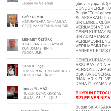
Kapanı ve Geleceği
görevini yaparak
DÖNDÜREREK KU
Bugün "Tüm" gene
Cafer DEMİR
Sn.AKSAKALLI bu
ASSUBAYLARA DA KAMUYA
BİR EMİRLE ÖLÜ
GEÇİŞ HAKKI TANINMALIDIR
VERİLMESİ VE YAP
GENELKURMAY BŞ
BİR ADIM ATARAK
MEHMET ÖZTÜRK
VERİLMESİNİ ENG
8 HAZİRAN 2018 KAYSERİ
VERİLMESİNİ DA
KONUŞMASININ 4.
HAREKET ETMİŞ O
YILDÖNÜMÜ
GENELKURMAY K
ASSUBAYLARIN H
Bahri Kılınçel
PERSONEL ARASI
TEMAD YÖNETİMİ KAMUOYU
BŞK .ORGENERAL
OLUŞTURABİLİR Mİ?
"HAKLARINIZI " 
DAHA İYİ ZAMAN 
İmdat YILMAZ
HUKUK, DEMOKRASİ VE
BUYRUN FETÖCÜL
ULUSAL GELİR İLİŞKİSİ
SİZLER VERİNİZ
Bugün Sn. AKSAK