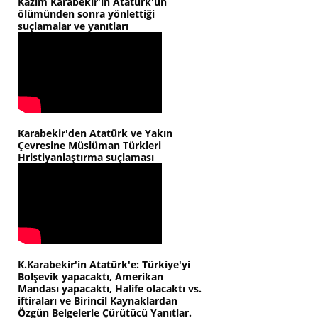
Kazım Karabekir'in Atatürk'ün
ölümünden sonra yönlettiği
suçlamalar ve yanıtları
Karabekir'den Atatürk ve Yakın
Çevresine Müslüman Türkleri
Hristiyanlaştırma suçlaması
K.Karabekir'in Atatürk'e: Türkiye'yi
Bolşevik yapacaktı, Amerikan
Mandası yapacaktı, Halife olacaktı vs.
iftiraları ve Birincil Kaynaklardan
Özgün Belgelerle Çürütücü Yanıtlar.