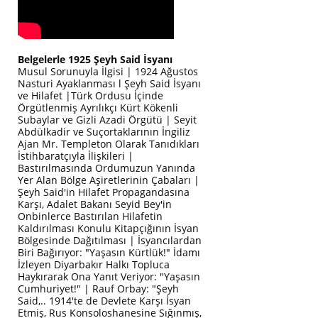
Belgelerle 1925 Şeyh Said İsyanı
Musul Sorunuyla İlgisi | 1924 Ağustos
Nasturi Ayaklanması l Şeyh Said İsyanı
ve Hilafet |Türk Ordusu İçinde
Örgütlenmiş Ayrılıkçı Kürt Kökenli
Subaylar ve Gizli Azadi Örgütü | Seyit
Abdülkadir ve Suçortaklarının İngiliz
Ajan Mr. Templeton Olarak Tanıdıkları
İstihbaratçıyla İlişkileri |
Bastırılmasında Ordumuzun Yanında
Yer Alan Bölge Aşiretlerinin Çabaları |
Şeyh Said'in Hilafet Propagandasına
Karşı, Adalet Bakanı Seyid Bey'in
Onbinlerce Bastırılan Hilafetin
Kaldırılması Konulu Kitapçığının İsyan
Bölgesinde Dağıtılması | İsyancılardan
Biri Bağırıyor: "Yaşasın Kürtlük!" İdamı
İzleyen Diyarbakır Halkı Topluca
Haykırarak Ona Yanıt Veriyor: "Yaşasın
Cumhuriyet!" | Rauf Orbay: "Şeyh
Said,.. 1914'te de Devlete Karşı İsyan
Etmiş, Rus Konsoloshanesine Sığınmış,