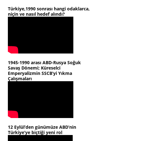
Türkiye,1990 sonrası hangi odaklarca,
niçin ve nasıl hedef alındı?
1945-1990 arası ABD-Rusya Soğuk
Savaş Dönemi; Küreselci
Emperyalizmin SSCB’yi Yıkma
Çalışmaları
12 Eylül’den günümüze ABD’nin
Türkiye’ye biçtiği yeni rol