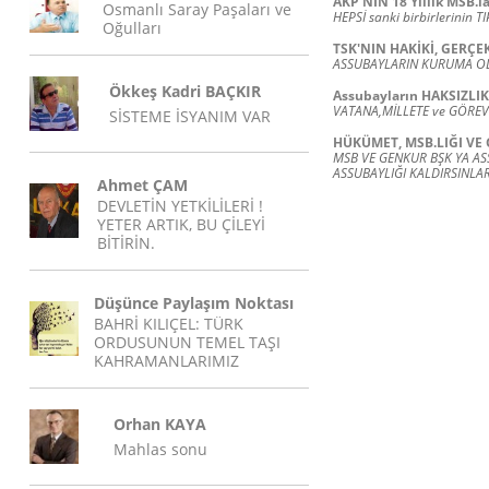
AKP'NİN 18 Yıllık MSB.l
Osmanlı Saray Paşaları ve
HEPSİ sanki birbirlerinin TI
Oğulları
TSK'NIN HAKİKİ, GERÇ
ASSUBAYLARIN KURUMA OLA
Ökkeş Kadri BAÇKIR
Assubayların HAKSIZLI
VATANA,MİLLETE ve GÖREVE
SİSTEME İSYANIM VAR
HÜKÜMET, MSB.LIĞI VE 
MSB VE GENKUR BŞK YA AS
ASSUBAYLIĞI KALDIRSINLAR
Ahmet ÇAM
DEVLETİN YETKİLİLERİ !
YETER ARTIK, BU ÇİLEYİ
BİTİRİN.
Düşünce Paylaşım Noktası
BAHRİ KILIÇEL: TÜRK
ORDUSUNUN TEMEL TAŞI
KAHRAMANLARIMIZ
Orhan KAYA
Mahlas sonu