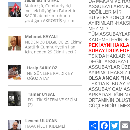
Sabahattin ÜNAL
DA MAKAM VE HAY
Atatürkçü, Cumhuriyetçi
ASSUBAYLARIN 
meslek büyüğüm Fahrettin
DEĞİLLER Mİ ?
BAĞRI abimizin ruhuna
BU VEFA BORÇLA
yazdığım AKROSTİŞ şiirim
AYIRIMLARI-HAK
MEZ Mİ ?
TÜM ASSUBAYLAR
Mehmet KAYALI
KADEMELERİNDE 
NEDEN 30 DEĞİL DE 29 Ekim?
PEKİ AYNI HAKL
Atatürk Cumhuriyetin ilanı
SUBAY İDDİA EDEB
için, neden 29 Ekim’i seçti?
TSK'DA HAKLARI
DEĞİL, ASSUBAYL
ASSUBAYLAR ÜZER
Hasip SARIGÖZ
AYIRIMCI-HAKSI
NE GÜNLERE KALDIK EY
OĞUZ ATA?
OLSA ANCAK "HAK
TSK'DA Kİ BU AY
ASSUBAY CAMİAS
Tamer UYSAL
ARKADAŞLIĞININ 
POLİTİK SİSTEM VE SEÇİM
ORTAMININ OLUŞT
(2)
GÜÇLENDİRİLMESİ
Levent ULUCAN
Paylaş
Facebook
Twitte
HAVA PİLOT KIDEMLİ