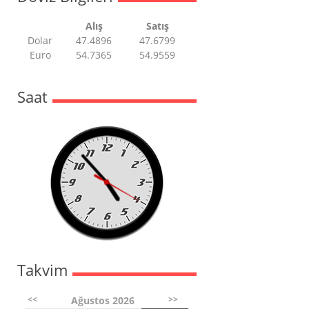
Alış
Satış
Dolar
47.4896
47.6799
Euro
54.7365
54.9559
Saat
Takvim
<<
>>
Ağustos 2026