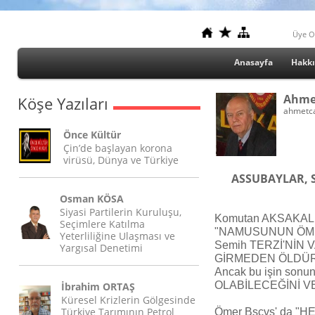
Üye O
Anasayfa
Hakk
Ahme
Köşe Yazıları
ahmetc
Önce Kültür
Çin’de başlayan korona
virüsü, Dünya ve Türkiye
ASSUBAYLAR, S
Osman KÖSA
Siyasi Partilerin Kuruluşu,
Komutan AKSAKALLI
Seçimlere Katılma
"NAMUSUNUN ÖME
Yeterliliğine Ulaşması ve
Semih TERZİ'NİN
Yargısal Denetimi
GİRMEDEN ÖLDÜR
Ancak bu işin so
OLABİLECEĞİNİ V
İbrahim ORTAŞ
Küresel Krizlerin Gölgesinde
Türkiye Tarımının Petrol
Ömer Bşçvş' da "H