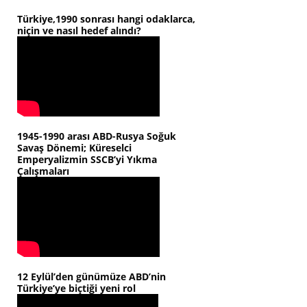
Türkiye,1990 sonrası hangi odaklarca,
niçin ve nasıl hedef alındı?
1945-1990 arası ABD-Rusya Soğuk
Savaş Dönemi; Küreselci
Emperyalizmin SSCB’yi Yıkma
Çalışmaları
12 Eylül’den günümüze ABD’nin
Türkiye’ye biçtiği yeni rol