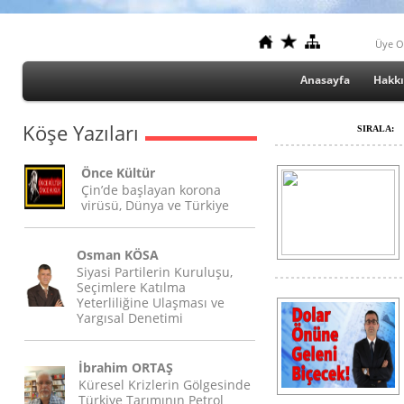
Üye O
Anasayfa
Hakk
Köşe Yazıları
SIRALA:
Önce Kültür
Çin’de başlayan korona
virüsü, Dünya ve Türkiye
Osman KÖSA
Siyasi Partilerin Kuruluşu,
Seçimlere Katılma
Yeterliliğine Ulaşması ve
Yargısal Denetimi
İbrahim ORTAŞ
Küresel Krizlerin Gölgesinde
Türkiye Tarımının Petrol