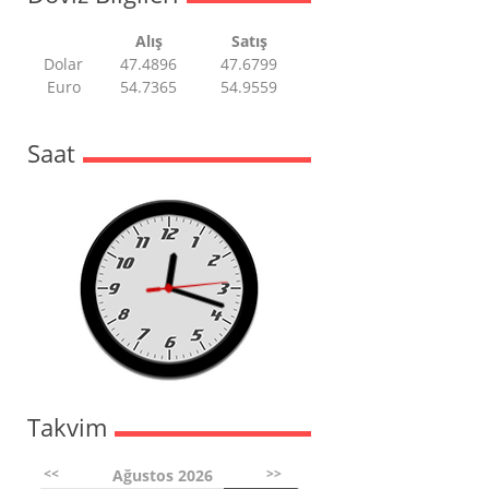
Alış
Satış
Dolar
47.4896
47.6799
Euro
54.7365
54.9559
Saat
Takvim
<<
>>
Ağustos 2026