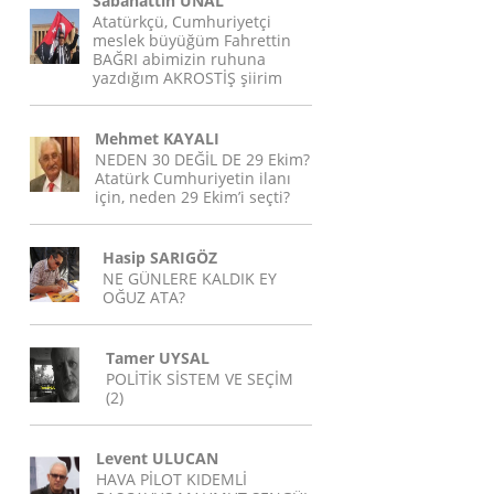
Sabahattin ÜNAL
Atatürkçü, Cumhuriyetçi
meslek büyüğüm Fahrettin
BAĞRI abimizin ruhuna
yazdığım AKROSTİŞ şiirim
Mehmet KAYALI
NEDEN 30 DEĞİL DE 29 Ekim?
Atatürk Cumhuriyetin ilanı
için, neden 29 Ekim’i seçti?
Hasip SARIGÖZ
NE GÜNLERE KALDIK EY
OĞUZ ATA?
Tamer UYSAL
POLİTİK SİSTEM VE SEÇİM
(2)
Levent ULUCAN
HAVA PİLOT KIDEMLİ