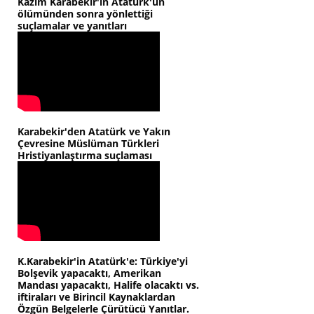
Kazım Karabekir'in Atatürk'ün
ölümünden sonra yönlettiği
suçlamalar ve yanıtları
Karabekir'den Atatürk ve Yakın
Çevresine Müslüman Türkleri
Hristiyanlaştırma suçlaması
K.Karabekir'in Atatürk'e: Türkiye'yi
Bolşevik yapacaktı, Amerikan
Mandası yapacaktı, Halife olacaktı vs.
iftiraları ve Birincil Kaynaklardan
Özgün Belgelerle Çürütücü Yanıtlar.