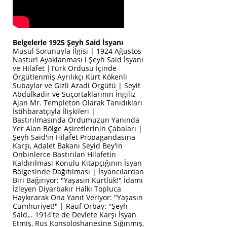
Belgelerle 1925 Şeyh Said İsyanı
Musul Sorunuyla İlgisi | 1924 Ağustos
Nasturi Ayaklanması l Şeyh Said İsyanı
ve Hilafet |Türk Ordusu İçinde
Örgütlenmiş Ayrılıkçı Kürt Kökenli
Subaylar ve Gizli Azadi Örgütü | Seyit
Abdülkadir ve Suçortaklarının İngiliz
Ajan Mr. Templeton Olarak Tanıdıkları
İstihbaratçıyla İlişkileri |
Bastırılmasında Ordumuzun Yanında
Yer Alan Bölge Aşiretlerinin Çabaları |
Şeyh Said'in Hilafet Propagandasına
Karşı, Adalet Bakanı Seyid Bey'in
Onbinlerce Bastırılan Hilafetin
Kaldırılması Konulu Kitapçığının İsyan
Bölgesinde Dağıtılması | İsyancılardan
Biri Bağırıyor: "Yaşasın Kürtlük!" İdamı
İzleyen Diyarbakır Halkı Topluca
Haykırarak Ona Yanıt Veriyor: "Yaşasın
Cumhuriyet!" | Rauf Orbay: "Şeyh
Said,.. 1914'te de Devlete Karşı İsyan
Etmiş, Rus Konsoloshanesine Sığınmış,