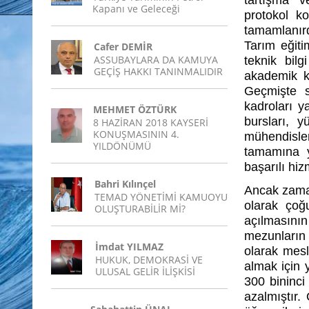
tartışma v
Kapanı ve Geleceği
protokol k
tamamlanırdı
Tarım eğiti
Cafer DEMİR
ASSUBAYLARA DA KAMUYA
teknik bilg
GEÇİŞ HAKKI TANINMALIDIR
akademik ka
Geçmişte sı
kadroları y
MEHMET ÖZTÜRK
bursları, yü
8 HAZİRAN 2018 KAYSERİ
KONUŞMASININ 4.
mühendisle
YILDÖNÜMÜ
tamamına y
başarılı hizm
Bahri Kılınçel
Ancak zaman
TEMAD YÖNETİMİ KAMUOYU
olarak çoğ
OLUŞTURABİLİR Mİ?
açılmasın
mezunların
İmdat YILMAZ
olarak mesl
HUKUK, DEMOKRASİ VE
almak için 
ULUSAL GELİR İLİŞKİSİ
300 bininci 
azalmıştır.