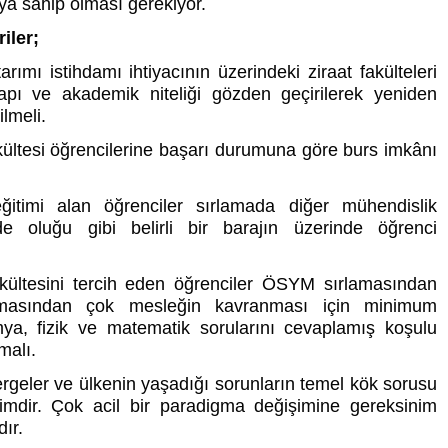
a sahip olması gerekiyor.
iler;
arımı istihdamı ihtiyacının üzerindeki ziraat fakülteleri
yapı ve akademik niteliği gözden geçirilerek yeniden
lmeli.
akültesi öğrencilerine başarı durumuna göre burs imkânı
ğitimi alan öğrenciler sırlamada diğer mühendislik
inde oluğu gibi belirli bir barajın üzerinde öğrenci
akültesini tercih eden öğrenciler ÖSYM sırlamasından
amasından çok mesleğin kavranması için minimum
imya, fizik ve matematik sorularını cevaplamış koşulu
malı.
rgeler ve ülkenin yaşadığı sorunların temel kök sorusu
ğitimdir. Çok acil bir paradigma değişimine gereksinim
ır.