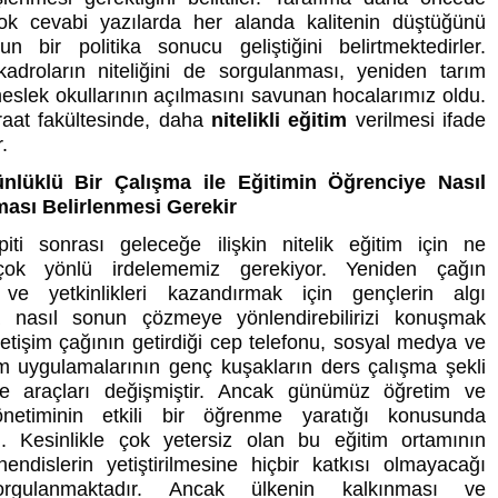
rçok cevabi yazılarda her alanda kalitenin düştüğünü
n bir politika sonucu geliştiğini belirtmektedirler.
adroların niteliğini de sorgulanması, yeniden tarım
 meslek okullarının açılmasını savunan hocalarımız oldu.
raat fakültesinde, daha
nitelikli eğitim
verilmesi ifade
.
nlüklü Bir Çalışma ile Eğitimin Öğrenciye Nasıl
ması Belirlenmesi Gerekir
iti sonrası geleceğe ilişkin nitelik eğitim için ne
 çok yönlü irdelememiz gerekiyor. Yeniden çağın
i ve yetkinlikleri kazandırmak için gençlerin algı
a nasıl sonun çözmeye yönlendirebilirizi konuşmak
İletişim çağının getirdiği cep telefonu, sosyal medya ve
şim uygulamalarının genç kuşakların ders çalışma şekli
 araçları değişmiştir. Ancak günümüz öğretim ve
netiminin etkili bir öğrenme yaratığı konusunda
. Kesinlikle çok yetersiz olan bu eğitim ortamının
ühendislerin yetiştirilmesine hiçbir katkısı olmayacağı
sorgulanmaktadır. Ancak ülkenin kalkınması ve