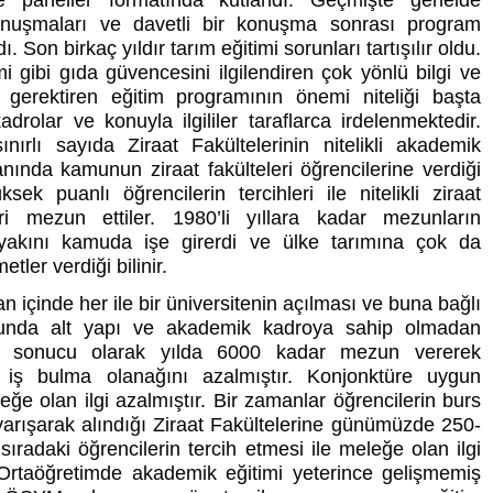
e paneller formatında kutlandı. Geçmişte genelde
onuşmaları ve davetli bir konuşma sonrası program
. Son birkaç yıldır tarım eğitimi sorunları tartışılır oldu.
mi gibi gıda güvencesini ilgilendiren çok yönlü bilgi ve
i gerektiren eğitim programının önemi niteliği başta
drolar ve konuyla ilgililer taraflarca irdelenmektedir.
nırlı sayıda Ziraat Fakültelerinin nitelikli akademik
anında kamunun ziraat fakülteleri öğrencilerine verdiği
ksek puanlı öğrencilerin tercihleri ile nitelikli ziraat
ri mezun ettiler. 1980’li yıllara kadar mezunların
akını kamuda işe girerdi ve ülke tarımına çok da
etler verdiği bilinir.
 içinde her ile bir üniversitenin açılması ve buna bağlı
unda alt yapı ve akademik kadroya sahip olmadan
ın sonucu olarak yılda 6000 kadar mezun vererek
 iş bulma olanağını azalmıştır. Konjonktüre uygun
eğe olan ilgi azalmıştır. Bir zamanlar öğrencilerin burs
yarışarak alındığı Ziraat Fakültelerine günümüzde 250-
sıradaki öğrencilerin tercih etmesi ile meleğe olan ilgi
 Ortaöğretimde akademik eğitimi yeterince gelişmemiş