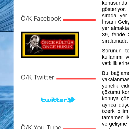
konusunda
gösteriyor.
sırada yer 
Ö/K Facebook
İnsani Gel
yer almakta
39, fende 
sıralamada 
Sorunun te
kullanımı 
yetkilikleri
Bu bağlamda
Ö/K Twitter
yakalanması
yönelik ci
çözümü konu
konuya çöz
ayrıca düşü
özerk bilim
tamamen liy
ve gelişme p
Ö/K You Tube