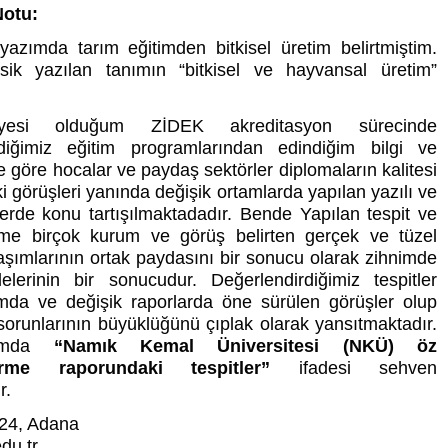
Notu:
yazımda tarım eğitimden bitkisel üretim belirtmiştim.
ik yazılan tanımın “bitkisel ve hayvansal üretim”
üyesi olduğum ZİDEK akreditasyon sürecinde
rdiğimiz eğitim programlarından edindiğim bilgi ve
 göre hocalar ve paydaş sektörler diplomaların kalitesi
 görüşleri yanında değişik ortamlarda yapılan yazılı ve
lerde konu tartışılmaktadadır. Bende Yapılan tespit ve
rme birçok kurum ve görüş belirten gerçek ve tüzel
laşımlarının ortak paydasını bir sonucu olarak zihnimde
elerinin bir sonucudur. Değerlendirdiğimiz tespitler
amda ve değişik raporlarda öne sürülen görüşler olup
sorunlarının büyüklüğünü çıplak olarak yansıtmaktadır.
amda
“Namık Kemal Üniversitesi (NKÜ) öz
irme raporundaki tespitler”
ifadesi sehven
r.
24, Adana
du.tr