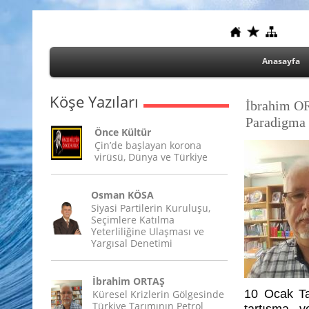
Anasayfa
Köşe Yazıları
İbrahim OR
Paradigma 
Önce Kültür
Çin’de başlayan korona
virüsü, Dünya ve Türkiye
Osman KÖSA
Siyasi Partilerin Kuruluşu,
Seçimlere Katılma
Yeterliliğine Ulaşması ve
Yargısal Denetimi
İbrahim ORTAŞ
10 Ocak Ta
Küresel Krizlerin Gölgesinde
Türkiye Tarımının Petrol