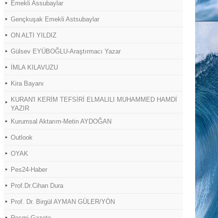
Emekli Assubaylar
Gençkuşak Emekli Astsubaylar
ON ALTI YILDIZ
Gülsev EYÜBOĞLU-Araştırmacı Yazar
İMLA KILAVUZU
Kira Bayanı
KURAN'I KERİM TEFSİRİ ELMALILI MUHAMMED HAMDİ
YAZIR
Kurumsal Aktarım-Metin AYDOĞAN
Outlook
OYAK
Pes24-Haber
Prof.Dr.Cihan Dura
Prof. Dr. Birgül AYMAN GÜLER/YÖN
Resmi Gazete