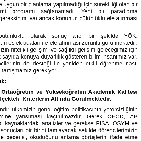
e uygun bir planlama yapılmadığı için sürekliliği olan bir
timi programı sağlanamadı. Yeni bir paradigma
gereksinimi var ancak konunun bütünlüklü ele alınması
ütünlüklü olarak sonuç alıcı bir şekilde YÖK,
r, meslek odaları ile ele alınması zorunlu görülmektedir.
in nitelikli gelişimi ve sağlıklı gelişim geleceğimiz için
 sayıda konuya duyarlılık gösteren bilim insanımız var.
mcilerinin de desteği ile yeniden etkili öğrenme nasıl
i tartışmamız gerekiyor.
ak:
 Ortaöğretim ve Yükseköğretim Akademik Kalitesi
çekteki Kriterlerin Altında Görülmektedir.
ır ülkemizin genel eğitim politikasının yetersizliğinin
timine yansıması kaçınılmazdır. Gerek OECD, AB
ibi kaynaklardaki analizler ve gerekse PISA, ÖSYM ve
sonuçları bir birini tamlayacak şekilde öğrencilerimizin
e becerisi, okuduğunu anlama görüşlerini ifade etme