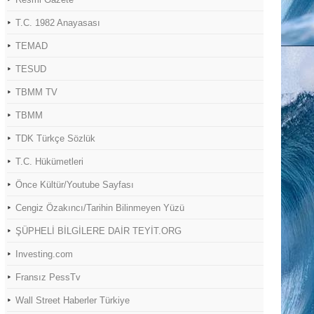
T.C. 1982 Anayasası
TEMAD
TESUD
TBMM TV
TBMM
TDK Türkçe Sözlük
T.C. Hükümetleri
Önce Kültür/Youtube Sayfası
Cengiz Özakıncı/Tarihin Bilinmeyen Yüzü
ŞÜPHELİ BİLGİLERE DAİR TEYİT.ORG
Investing.com
Fransız PessTv
Wall Street Haberler Türkiye