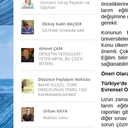
Osmanlı Saray Paşaları ve
önceliklerin
Oğulları
tarım eği
değişimine 
gerekir.
Ökkeş Kadri BAÇKIR
SİSTEME İSYANIM VAR
Konunun b
üniversitele
Konu ülkemiz
Ahmet ÇAM
önemli. Çok
DEVLETİN YETKİLİLERİ !
Eğitim bili
YETER ARTIK, BU ÇİLEYİ
BİTİRİN.
sağlanabilir
Öneri Olar
Düşünce Paylaşım Noktası
Türkiye’de
BAHRİ KILIÇEL: TÜRK
ORDUSUNUN TEMEL TAŞI
Evrensel Öl
KAHRAMANLARIMIZ
Uzun zamand
tarım eği
Orhan KAYA
raporları g
Mahlas sonu
diğer sınav 
sorun çözm