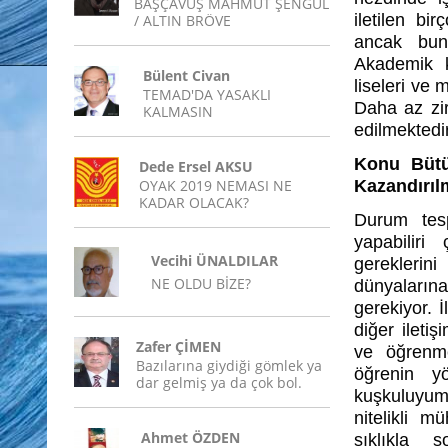
BAŞÇAVUŞ MAHMUT ŞENGÜL
iletilen bi
/ ALTIN BRÖVE
ancak bunu
Akademik k
Bülent Civan
liseleri ve
TEMAD'DA YASAKLI
Daha az zi
KALMASIN
edilmektedir
Konu Bütü
Dede Ersel AKSU
OYAK 2019 NEMASI NE
Kazandırıl
KADAR OLACAK?
Durum tesp
yapabiliri
Vecihi ÜNALDILAR
gereklerin
NE OLDU BİZE?
dünyaların
gerekiyor. 
diğer ileti
Zafer ÇİMEN
ve öğrenme
Bazılarına giydiği gömlek ya
öğrenin yö
dar gelmiş ya da çok bol.
kuşkuluyum
nitelikli m
Ahmet ÖZDEN
sıklıkla 