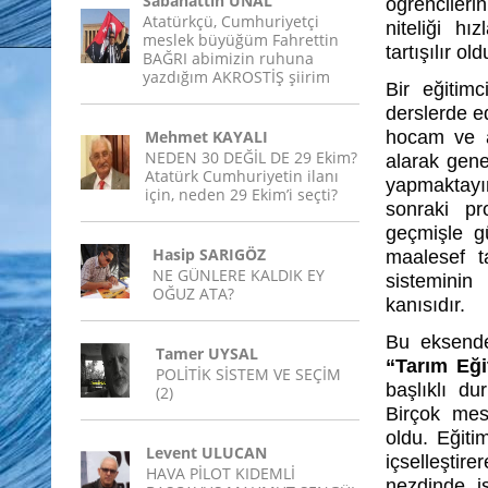
Sabahattin ÜNAL
öğrencileri
Atatürkçü, Cumhuriyetçi
niteliği hı
meslek büyüğüm Fahrettin
tartışılır old
BAĞRI abimizin ruhuna
yazdığım AKROSTİŞ şiirim
Bir eğitim
derslerde e
Mehmet KAYALI
hocam ve a
NEDEN 30 DEĞİL DE 29 Ekim?
alarak gene
Atatürk Cumhuriyetin ilanı
yapmaktayı
için, neden 29 Ekim’i seçti?
sonraki pr
geçmişle g
Hasip SARIGÖZ
maalesef t
NE GÜNLERE KALDIK EY
sisteminin
OĞUZ ATA?
kanısıdır.
Bu eksende
Tamer UYSAL
“Tarım Eği
POLİTİK SİSTEM VE SEÇİM
başlıklı d
(2)
Birçok mes
oldu. Eğitim
Levent ULUCAN
içselleşt
HAVA PİLOT KIDEMLİ
nezdinde iş