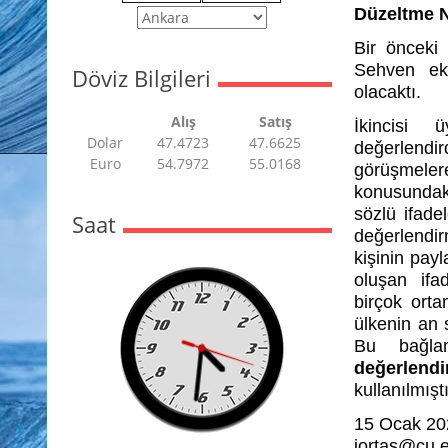
Düzeltme 
Bir önceki 
Sehven eks
Döviz Bilgileri
olacaktı.
Alış
Satış
İkincisi 
Dolar
47.4723
47.6625
değerlendi
Euro
54.7972
55.0168
görüşmelere
konusundaki
sözlü ifade
Saat
değerlendi
kişinin pay
oluşan ifad
birçok ort
ülkenin an 
Bu bağl
değerlend
kullanılmıştı
15 Ocak 20
iortas@cu.e