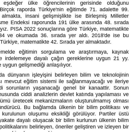
 eşdeğer ülke öğrencilerinin gerisinde olduğunu
 Birçok raporda Türkiye'nin eğitimde 71. adalette 99.
almakta, insani gelişmişlikte ise Birleşmiş Milletler
işme Endeksi raporunda 191 ülke arasında 48. sırada
yız. PISA 2022 sonuçlarına göre Türkiye, matematikte
34 ve okumada 36. sırada yer aldı. 2018'de ise bu
Türkiye, matematikte 42. Sırada yer almaktadır.
melde eğitimin sorgulama ve araştırmaya, kaynak
ve irdelemeye dayalı çağın gereklerine uygun 21 yy.
ne uygun gelişmediği anlaşılıyor.
 dünyanın işleyişini belirleyen bilim ve teknolojinin
 mevcut eğitim sistemi ile sağlanmayacağı ve ileriye
ddi sorunların yaşanacağı genel bir kanaattir. Sonun
sunda ciddi analizlerin devlet katında yapılaması ve
ümü üretecek mekanizmaların oluşturulmamış olması
ndürücü. Bu bağlamda ülkenin bir bilim politikası ve
 kurulunun oluşumu eksikliği görülüyor. Partiler üstü
akate dayalı oluşacak bir bilim kurlunun ülkenin bilim
olitikalarını belirleyen, öneriler geliştiren ve izleyen bir