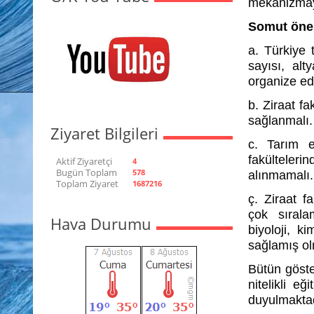
mekanizmay
Somut öner
a. Türkiye t
sayısı, alt
organize edi
b. Ziraat f
sağlanmalı.
Ziyaret Bilgileri
c. Tarım e
fakülteler
Aktif Ziyaretçi
4
Bugün Toplam
578
alınmamalı.
Toplam Ziyaret
1687216
ç. Ziraat f
çok sıral
Hava Durumu
biyoloji, k
sağlamış ol
Bütün göste
nitelikli e
duyulmaktad