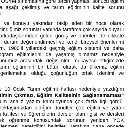
n ÖSYM sırlamasına göre tercih yapması sonucu eğitim
zla aşağı çekilmiş ve tarım eğitiminin kalite sorunu
u.
ci ve konuyu yakından takip eden bir hoca olarak
dindiğimiz sorunlar yanında tarafıma çok sayıda duyarlı
rkadaşlarımdan gelen görüş ve önerileri de dikkate
l durum değerlendirmesi ve kendi bireysel önerilerimi
m. 1980’li yıllardaki geçmiş eğitim sistemi ve daha
ogram eğitimlerini de yaşamış olmamız nedeniyle
ünümüz arasındaki değişimleri mukayese ettiğimizde
arım eğitiminin bir bütün olarak da ülkemiz eğitim
 gerilemekte olduğu çoğunluğun ortak izlenimi ve
 10 Ocak Tarım eğitimi haftası nedeniyle yazdığım
timin Çıkmazı, Eğitim Kalitesinin Sağlanamaması”
urum analiz yazım kamuoyunda çok fazla ilgi gördü.
lektaşımızdan aldığım dönütler çok eğitici ve yaralı
 kalitesi ve öğrencilerin dersler olan ilgisi ve dersleri
irerek öğrenme konusundaki sorunun yeniden YÖK
lenmesi gerektiğini belittiler. Tarafıma daha öncede