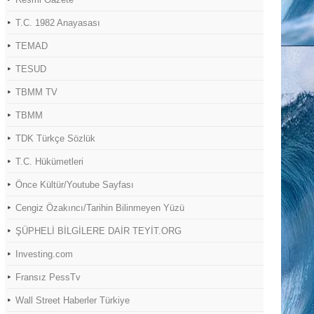
T.C. 1982 Anayasası
TEMAD
TESUD
TBMM TV
TBMM
TDK Türkçe Sözlük
T.C. Hükümetleri
Önce Kültür/Youtube Sayfası
Cengiz Özakıncı/Tarihin Bilinmeyen Yüzü
ŞÜPHELİ BİLGİLERE DAİR TEYİT.ORG
Investing.com
Fransız PessTv
Wall Street Haberler Türkiye