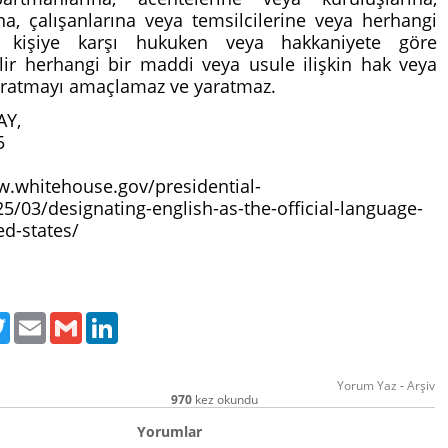
a, çalışanlarına veya temsilcilerine veya herhangi
 kişiye karşı hukuken veya hakkaniyete göre
lir herhangi bir maddi veya usule ilişkin hak veya
ratmayı amaçlamaz ve yaratmaz.
AY,
5
w.whitehouse.gov/presidential-
5/03/designating-english-as-the-official-language-
ed-states/
ebook
Twitter
Email
Gmail
LinkedIn
Yorum Yaz
-
Arşiv
970
kez okundu
Yorumlar