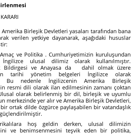
lirlenmesi
KARARI
Amerika Birleşik Devletleri yasaları tarafından bana
rak verilen yetkiye dayanarak, aşağıdaki hususlar
ir:
maç ve Politika . Cumhuriyetimizin kuruluşundan
ngilizce ulusal dilimiz olarak kullanılmıştır.
ık Bildirgesi ve Anayasa da dahil olmak üzere
n tarihi yönetim belgeleri İngilizce olarak
ır. Bu nedenle İngilizcenin Amerika Birleşik
nin resmi dili olarak ilan edilmesinin zamanı çoktan
Ulusal olarak belirlenmiş bir dil, birleşik ve uyumlu
n merkezinde yer alır ve Amerika Birleşik Devletleri,
ek bir ortak dilde özgürce paylaşabilen bir vatandaşlık
güçlendirilmiştir.
ikalılara hoş geldin derken, ulusal dilimizin
ini ve benimsenmesini teşvik eden bir politika,