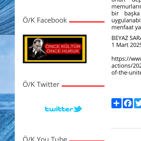
memurların
bir başka
Ö/K Facebook
uygulanabi
menfaat ya
BEYAZ SAR
1 Mart 202
https://ww
actions/202
of-the-unit
Ö/K Twitter
Paylaş
Fac
Ö/K You Tube