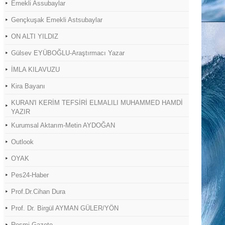
Emekli Assubaylar
Gençkuşak Emekli Astsubaylar
ON ALTI YILDIZ
Gülsev EYÜBOĞLU-Araştırmacı Yazar
İMLA KILAVUZU
Kira Bayanı
KURAN'I KERİM TEFSİRİ ELMALILI MUHAMMED HAMDİ
YAZIR
Kurumsal Aktarım-Metin AYDOĞAN
Outlook
OYAK
Pes24-Haber
Prof.Dr.Cihan Dura
Prof. Dr. Birgül AYMAN GÜLER/YÖN
Resmi Gazete