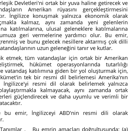
leşik Devletleri'ni ortak bir yuva haline getirecek ve
ndaşların Amerikan rüyasını gerçekleştirmesini
tır. İngilizce konuşmak yalnızca ekonomik olarak
açmakla kalmaz, aynı zamanda yeni gelenlerin
rına katılmalarına, ulusal geleneklere katılmalarına
umuza geri vermelerine yardımcı olur. Bu emir,
ğrenmiş ve bunu gelecek nesillere aktarmış çok dilli
tandaşlarının uzun geleneğini tanır ve kutlar.
şvik etmek, tüm vatandaşlar için ortak bir Amerikan
liştirmek, hükümet operasyonlarında tutarlılığı
e vatandaş katılımına giden bir yol oluşturmak için,
kümet'in tek bir resmi dil belirlemesi Amerika'nın
r. İngilizce'yi resmi dil olarak belirlemek yalnızca
kolaylaştırmakla kalmayacak, aynı zamanda ortak
erleri güçlendirecek ve daha uyumlu ve verimli bir
tacaktır.
 bu emir, İngilizceyi ABD'nin resmi dili olarak
r.
Tanımlar . Bu emrin amaçları doğrultusunda: (a)