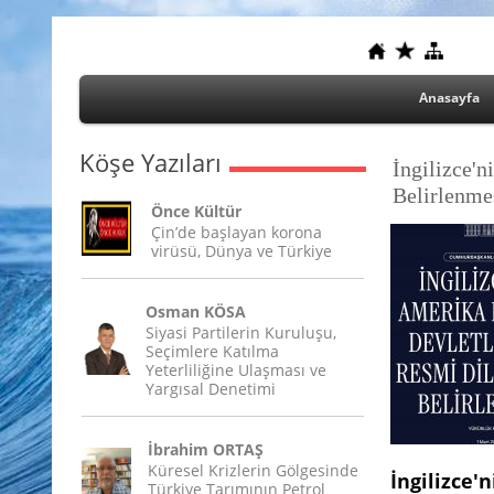
Anasayfa
Köşe Yazıları
İngilizce'n
Belirlenme
Önce Kültür
Çin’de başlayan korona
virüsü, Dünya ve Türkiye
Osman KÖSA
Siyasi Partilerin Kuruluşu,
Seçimlere Katılma
Yeterliliğine Ulaşması ve
Yargısal Denetimi
İbrahim ORTAŞ
Küresel Krizlerin Gölgesinde
İngilizce
Türkiye Tarımının Petrol