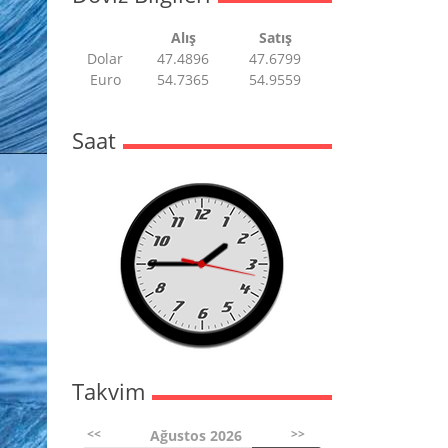
Alış
Satış
Dolar
47.4896
47.6799
Euro
54.7365
54.9559
Saat
Takvim
<<
>>
Ağustos 2026