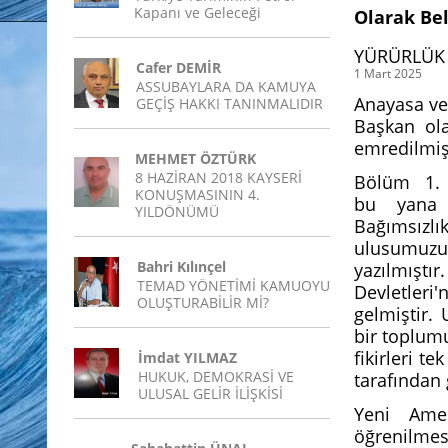
Kapanı ve Geleceği
Olarak Be
YÜRÜRLÜK 
Cafer DEMİR
1 Mart 2025
ASSUBAYLARA DA KAMUYA
Anayasa ve 
GEÇİŞ HAKKI TANINMALIDIR
Başkan ola
emredilmişt
MEHMET ÖZTÜRK
8 HAZİRAN 2018 KAYSERİ
Bölüm 1. A
KONUŞMASININ 4.
bu yana İ
YILDÖNÜMÜ
Bağımsızl
ulusumuzu
Bahri Kılınçel
yazılmışt
TEMAD YÖNETİMİ KAMUOYU
Devletleri'
OLUŞTURABİLİR Mİ?
gelmiştir. 
bir toplumu
fikirleri t
İmdat YILMAZ
HUKUK, DEMOKRASİ VE
tarafından 
ULUSAL GELİR İLİŞKİSİ
Yeni Amer
öğrenilmes