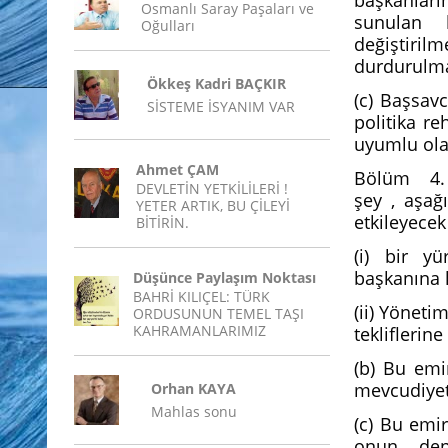
başkanları
Osmanlı Saray Paşaları ve
sunulan b
Oğulları
değiştiril
durdurulm
Ökkeş Kadri BAÇKIR
(c) Başsav
SİSTEME İSYANIM VAR
politika re
uyumlu ola
Ahmet ÇAM
Bölüm 4.
DEVLETİN YETKİLİLERİ !
şey , aşağ
YETER ARTIK, BU ÇİLEYİ
etkileyece
BİTİRİN.
(i) bir y
başkanına k
Düşünce Paylaşım Noktası
BAHRİ KILIÇEL: TÜRK
(ii) Yöneti
ORDUSUNUN TEMEL TAŞI
KAHRAMANLARIMIZ
tekliflerine 
(b) Bu emi
mevcudiyet
Orhan KAYA
Mahlas sonu
(c) Bu emir
onun depa