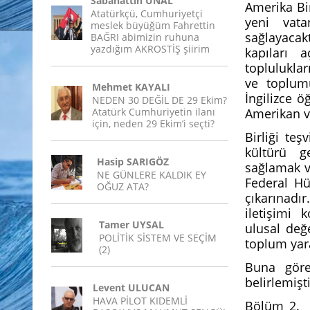
Sabahattin ÜNAL
Amerika Bir
Atatürkçü, Cumhuriyetçi
yeni vata
meslek büyüğüm Fahrettin
sağlayacak
BAĞRI abimizin ruhuna
yazdığım AKROSTİŞ şiirim
kapıları 
toplulukla
ve toplum
Mehmet KAYALI
İngilizce ö
NEDEN 30 DEĞİL DE 29 Ekim?
Atatürk Cumhuriyetin ilanı
Amerikan va
için, neden 29 Ekim’i seçti?
Birliği te
kültürü ge
Hasip SARIGÖZ
sağlamak v
NE GÜNLERE KALDIK EY
Federal Hü
OĞUZ ATA?
çıkarınadı
iletişimi 
Tamer UYSAL
ulusal değ
POLİTİK SİSTEM VE SEÇİM
toplum yara
(2)
Buna göre
belirlemişti
Levent ULUCAN
HAVA PİLOT KIDEMLİ
Bölüm 2. 