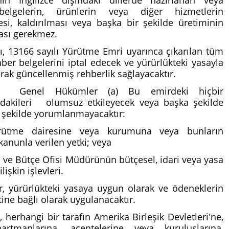
nın İngilizce dışındaki dillerde hazırlanan veya
elgelerin, ürünlerin veya diğer hizmetlerin
mesi, kaldırılması veya başka bir şekilde üretiminin
ası gerekmez.
cı, 13166 sayılı Yürütme Emri uyarınca çıkarılan tüm
hber belgelerini iptal edecek ve yürürlükteki yasayla
rak güncellenmiş rehberlik sağlayacaktır.
 Genel Hükümler (a) Bu emirdeki hiçbir
ıdakileri olumsuz etkileyecek veya başka şekilde
k şekilde yorumlanmayacaktır:
ürütme dairesine veya kurumuna veya bunların
anunla verilen yetki; veya
m ve Bütçe Ofisi Müdürünün bütçesel, idari veya yasa
ilişkin işlevleri.
r, yürürlükteki yasaya uygun olarak ve ödeneklerin
ine bağlı olarak uygulanacaktır.
, herhangi bir tarafın Amerika Birleşik Devletleri'ne,
rtmanlarına, acentelerine veya kuruluşlarına,