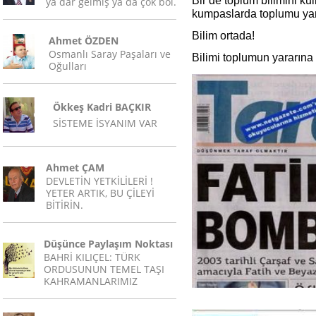
Bir de toplum bilimini k
ya dar gelmiş ya da çok bol.
kumpaslarda toplumu yanl
Bilim ortada!
Ahmet ÖZDEN
Osmanlı Saray Paşaları ve
Bilimi toplumun yararına 
Oğulları
Ökkeş Kadri BAÇKIR
SİSTEME İSYANIM VAR
Ahmet ÇAM
DEVLETİN YETKİLİLERİ !
YETER ARTIK, BU ÇİLEYİ
BİTİRİN.
Düşünce Paylaşım Noktası
BAHRİ KILIÇEL: TÜRK
ORDUSUNUN TEMEL TAŞI
KAHRAMANLARIMIZ