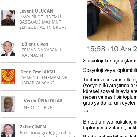
Levent ULUCAN
HAVA PİLOT KIDEMLİ
BAŞÇAVUŞ MAHMUT
ŞENGÜL / ALTIN BRÖVE
Bülent Civan
TEMAD'DA YASAKLI
KALMASIN
Sosyoloji konuşmuşlarmı
Sosyoloji veya toplumbil
Dede Ersel AKSU
OYAK 2019 NEMASI NE
Toplum ve insanın etkileş
KADAR OLACAK?
(sosyolojik) araştırmalar 
küresel sosyal işleyişlere
neden ve nasıl bir toplum
Vecihi ÜNALDILAR
grup ya da kurum üyeleri
NE OLDU BİZE?
***
Bir toplum var hukuk için
Zafer ÇİMEN
toplumun arzularını, bekle
Bazılarına giydiği gömlek