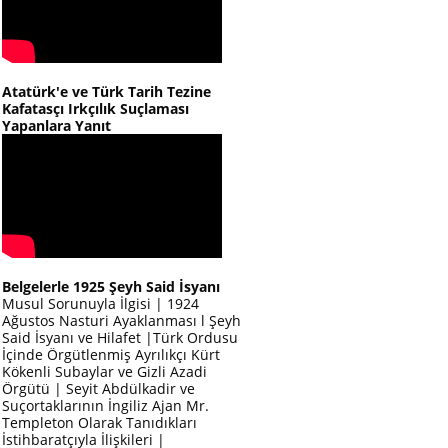
Atatürk'e ve Türk Tarih Tezine
Kafatasçı Irkçılık Suçlaması
Yapanlara Yanıt
Belgelerle 1925 Şeyh Said İsyanı
Musul Sorunuyla İlgisi | 1924
Ağustos Nasturi Ayaklanması l Şeyh
Said İsyanı ve Hilafet |Türk Ordusu
İçinde Örgütlenmiş Ayrılıkçı Kürt
Kökenli Subaylar ve Gizli Azadi
Örgütü | Seyit Abdülkadir ve
Suçortaklarının İngiliz Ajan Mr.
Templeton Olarak Tanıdıkları
İstihbaratçıyla İlişkileri |