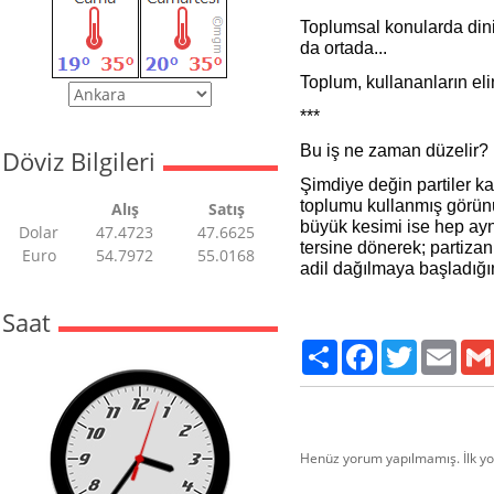
Toplumsal konularda dini 
da ortada...
Toplum, kullananların eli
***
Bu iş ne zaman düzelir?
Döviz Bilgileri
Şimdiye değin partiler k
toplumu kullanmış görünü
Alış
Satış
büyük kesimi ise hep ayn
Dolar
47.4723
47.6625
tersine dönerek; partizanl
Euro
54.7972
55.0168
adil dağılmaya başladığın
Saat
Paylaş
Facebook
Twitter
Email
Henüz yorum yapılmamış. İlk y