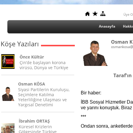
Üye O
Anasayfa
Hakk
Osman 
Köşe Yazıları
osmankosa@
Önce Kültür
Çin’de başlayan korona
virüsü, Dünya ve Türkiye
Taraf'ın
Osman KÖSA
Siyasi Partilerin Kuruluşu,
Bir haber:
Seçimlere Katılma
Yeterliliğine Ulaşması ve
İBB Sosyal Hizmetler Dai
Yargısal Denetimi
ve yarını konuştuk. Bira
***
İbrahim ORTAŞ
Ondan sonra, anketlerde ka
Küresel Krizlerin
Gölgesinde Türkiye