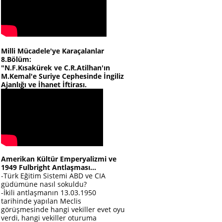
Milli Mücadele'ye Karaçalanlar
8.Bölüm:
"N.F.Kısakürek ve C.R.Atilhan'ın
M.Kemal'e Suriye Cephesinde İngiliz
Ajanlığı ve İhanet İftirası.
Amerikan Kültür Emperyalizmi ve
1949 Fulbright Antlaşması...
-Türk Eğitim Sistemi ABD ve CIA
güdümüne nasıl sokuldu?
-İkili antlaşmanın 13.03.1950
tarihinde yapılan Meclis
görüşmesinde hangi vekiller evet oyu
verdi, hangi vekiller oturuma