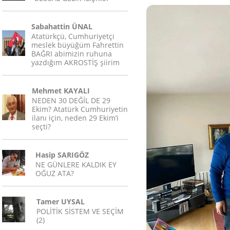
Sabahattin ÜNAL
Atatürkçü, Cumhuriyetçi
meslek büyüğüm Fahrettin
BAĞRI abimizin ruhuna
yazdığım AKROSTİŞ şiirim
Mehmet KAYALI
NEDEN 30 DEĞİL DE 29
Ekim? Atatürk Cumhuriyetin
ilanı için, neden 29 Ekim’i
seçti?
Hasip SARIGÖZ
NE GÜNLERE KALDIK EY
OĞUZ ATA?
Tamer UYSAL
POLİTİK SİSTEM VE SEÇİM
(2)