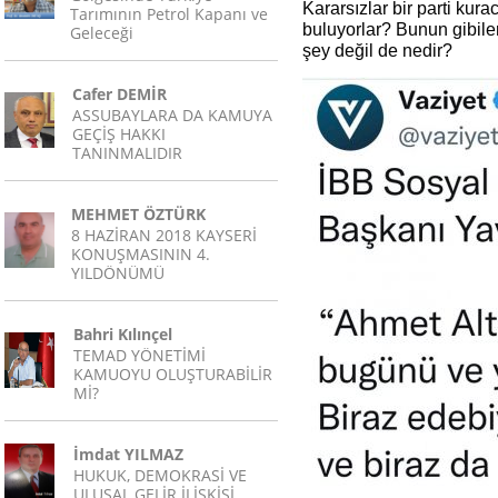
Kararsızlar bir parti kur
Tarımının Petrol Kapanı ve
buluyorlar? Bunun gibiler
Geleceği
şey değil de nedir?
Cafer DEMİR
ASSUBAYLARA DA KAMUYA
GEÇİŞ HAKKI
TANINMALIDIR
MEHMET ÖZTÜRK
8 HAZİRAN 2018 KAYSERİ
KONUŞMASININ 4.
YILDÖNÜMÜ
Bahri Kılınçel
TEMAD YÖNETİMİ
KAMUOYU OLUŞTURABİLİR
Mİ?
İmdat YILMAZ
HUKUK, DEMOKRASİ VE
ULUSAL GELİR İLİŞKİSİ