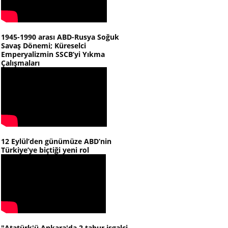
1945-1990 arası ABD-Rusya Soğuk
Savaş Dönemi; Küreselci
Emperyalizmin SSCB’yi Yıkma
Çalışmaları
12 Eylül’den günümüze ABD’nin
Türkiye’ye biçtiği yeni rol
"Atatürk'ü Ankara'da 2 tabur işgalci