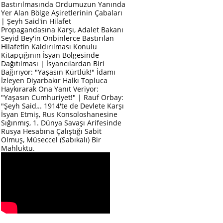
Bastırılmasında Ordumuzun Yanında
Yer Alan Bölge Aşiretlerinin Çabaları
| Şeyh Said'in Hilafet
Propagandasına Karşı, Adalet Bakanı
Seyid Bey'in Onbinlerce Bastırılan
Hilafetin Kaldırılması Konulu
Kitapçığının İsyan Bölgesinde
Dağıtılması | İsyancılardan Biri
Bağırıyor: "Yaşasın Kürtlük!" İdamı
İzleyen Diyarbakır Halkı Topluca
Haykırarak Ona Yanıt Veriyor:
"Yaşasın Cumhuriyet!" | Rauf Orbay:
"Şeyh Said,.. 1914'te de Devlete Karşı
İsyan Etmiş, Rus Konsoloshanesine
Sığınmış, 1. Dünya Savaşı Arifesinde
Rusya Hesabına Çalıştığı Sabit
Olmuş, Müseccel (Sabıkalı) Bir
Mahluktu.