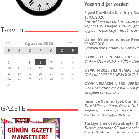
Yazarın diğer yazıları
Siyasi Partilerin Kuruluşu, S
18/06/2026
CHP’deki mutlak butlan siyasal kr
yapılmış 39. Olağan Kurultay gör
Takvim
uygulanmışsa, Çağrı Heyeti nede
Osmanlı’dan Günümüze Demokr
<<
>>
Ağustos 2026
02/06/2026
Osmanlı’dan Günümüze Demokrasi
P
S
Ç
P
C
C
P
OYAK – ÜYE – NEMA – TÜİK – 
1
2
OYAK – ÜYE – NEMA – TÜİK – ENA
3
4
5
6
7
8
9
10
11
12
13
14
15
16
OYAK’IN 2025 YILI NEMASI %
OYAK’IN 2025 YILI NEMASI %37,1
17
18
19
20
21
22
23
24
25
26
27
28
29
30
OYAK NEMASININ ESKİ VERİ
31
OYAK nemasına ait 2004:2024 yılla
çizelgede yer almakta.
İnsan ve Cumhuriyet; Cumhuri
Türk Milleti ve O’nun Devleti Türk
GAZETE
sağlamış, Cumhuriyet değerlerin
kahraman savaşçılarımızı,...
Türkiye Emekli Astsubaylar 
Türkiye genelinde 97 şubeye sahi
Aralık 2024 tarihinde, şube başka