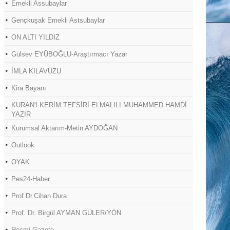
Emekli Assubaylar
Gençkuşak Emekli Astsubaylar
ON ALTI YILDIZ
Gülsev EYÜBOĞLU-Araştırmacı Yazar
İMLA KILAVUZU
Kira Bayanı
KURAN'I KERİM TEFSİRİ ELMALILI MUHAMMED HAMDİ
YAZIR
Kurumsal Aktarım-Metin AYDOĞAN
Outlook
OYAK
Pes24-Haber
Prof.Dr.Cihan Dura
Prof. Dr. Birgül AYMAN GÜLER/YÖN
Resmi Gazete