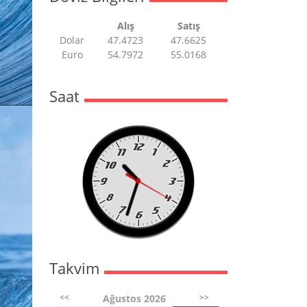
Alış
Satış
Dolar
47.4723
47.6625
Euro
54.7972
55.0168
Saat
Takvim
<<
>>
Ağustos 2026