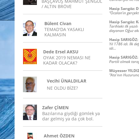
BAŞÇAVUŞ MAHMUT ŞENGÜL
/ ALTIN BRÖVE
Hasip Sarıgöz: 
“Öcalan’ın gerçekte
Hasip Sarıgöz: 
Bülent Civan
Tarihteki ilk yazı
TEMAD'DA YASAKLI
dayanan Oğuz akı
KALMASIN
Hasip SARIGÖZ
Yıl 1786 idi. İlk 
idi…
Dede Ersel AKSU
OYAK 2019 NEMASI NE
Hasip SARIGÖZ: 
Partili olmak tara
KADAR OLACAK?
Müyesser YILDIZ
“Ata'nın Huzurunda
Vecihi ÜNALDILAR
NE OLDU BİZE?
Zafer ÇİMEN
Bazılarına giydiği gömlek ya
dar gelmiş ya da çok bol.
Ahmet ÖZDEN