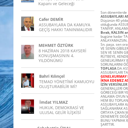
Kapanı ve Geleceği
Son dönemlerde b
ASSUBAYLARI A
Cafer DEMİR
Düşünün 40 yıl
ASSUBAYLARA DA KAMUYA
olduğunda ASSU
TANIYIP, ANLAM
GEÇİŞ HAKKI TANINMALIDIR
Bırak, KALSIN 
bugüne kadar T
ANLAYAMAZSIN.
Sn. paşa. sen o
MEHMET ÖZTÜRK
VE SENİN GİBİLE
8 HAZİRAN 2018 KAYSERİ
SEN VE SENİN G
KONUŞMASININ 4.
RÜTBEYE, KENDİL
YILDÖNÜMÜ
GENELKURMAY B
SORUNLARINI ÖĞ
TOPLASA
DA ASS
ASSUBAYLARI TA
Bahri Kılınçel
GENELKURMAY B
İKNA EDEMEZ A
TEMAD YÖNETİMİ KAMUOYU
İZİN VERSİNLER
OLUŞTURABİLİR Mİ?
GENERALLERİ O
GÖRECEĞİ BİR Y
ANLAMA OYUN VE
HEM BU TOPLANT
İmdat YILMAZ
ASSUBAYLARA KAR
HUKUK, DEMOKRASİ VE
SAĞLANARAK ASS
ULUSAL GELİR İLİŞKİSİ
ORTAYA ÇIKAN M
DENEMEYE DEĞER
BUNU YAPMAK İÇ
ŞARTTIR.