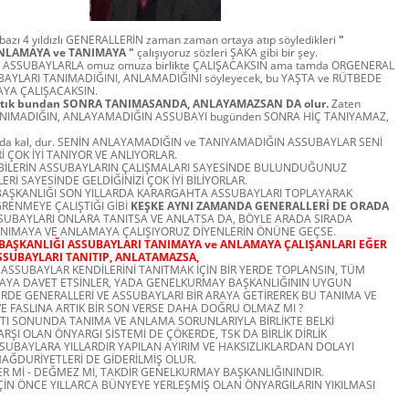
azı 4 yıldızlı GENERALLERİN zaman zaman ortaya atıp söyledikleri
"
NLAMAYA ve TANIMAYA "
çalışıyoruz sözleri ŞAKA gibi bir şey.
da ASSUBAYLARLA omuz omuza birlikte ÇALIŞACAKSIN ama tamda ORGENERAL
BAYLARI TANIMADIĞINI, ANLAMADIĞINI söyleyecek, bu YAŞTA ve RÜTBEDE
AYA ÇALIŞACAKSIN.
artık bundan SONRA TANIMASANDA, ANLAYAMAZSAN DA olur.
Zaten
ANIMADIĞIN, ANLAYAMADIĞIN ASSUBAYI bugünden SONRA HİÇ TANIYAMAZ,
rada kal, dur. SENİN ANLAYAMADIĞIN ve TANIYAMADIĞIN ASSUBAYLAR SENİ
Rİ ÇOK İYİ TANIYOR VE ANLIYORLAR.
İBİLERİN ASSUBAYLARIN ÇALIŞMALARI SAYESİNDE BULUNDUĞUNUZ
ERİ SAYESİNDE GELDİĞİNİZİ ÇOK İYİ BİLİYORLAR.
AŞKANLIĞI SON YILLARDA KARARGAHTA ASSUBAYLARI TOPLAYARAK
RENMEYE ÇALIŞTIĞI GİBİ
KEŞKE AYNI ZAMANDA GENERALLERİ DE ORADA
UBAYLARI ONLARA TANITSA VE ANLATSA DA, BÖYLE ARADA SIRADA
NIMAYA VE ANLAMAYA ÇALIŞIYORUZ DİYENLERİN ÖNÜNE GEÇSE.
AŞKANLIĞI ASSUBAYLARI TANIMAYA ve ANLAMAYA ÇALIŞANLARI EĞER
SSUBAYLARI TANITIP, ANLATAMAZSA,
ASSUBAYLAR KENDİLERİNİ TANITMAK İÇİN BİR YERDE TOPLANSIN, TÜM
RAYA DAVET ETSİNLER, YADA GENELKURMAY BAŞKANLIĞININ UYGUN
ERDE GENERALLERİ VE ASSUBAYLARI BİR ARAYA GETİREREK BU TANIMA VE
 FASLINA ARTIK BİR SON VERSE DAHA DOĞRU OLMAZ MI ?
I SONUNDA TANIMA VE ANLAMA SORUNLARIYLA BİRLİKTE BELKİ
ŞI OLAN ÖNYARGI SİSTEMİ DE ÇÖKERDE, TSK DA BİRLİK DİRLİK
UBAYLARA YILLARDIR YAPILAN AYIRIM VE HAKSIZLIKLARDAN DOLAYI
AĞDURİYETLERİ DE GİDERİLMİŞ OLUR.
 Mİ - DEĞMEZ Mİ, TAKDİR GENELKURMAY BAŞKANLIĞININDIR.
İN ÖNCE YILLARCA BÜNYEYE YERLEŞMİŞ OLAN ÖNYARGILARIN YIKILMASI