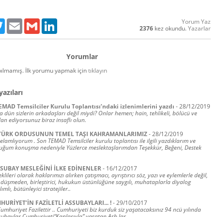
Yorum Yaz
ebook
Twitter
Email
Gmail
LinkedIn
2376
kez okundu.
Yazarlar
Yorumlar
ılmamış. İlk yorumu yapmak için
tıklayın
yazıları
EMAD Temsilciler Kurulu Toplantısı’ndaki izlenimlerini yazdı
-
28/12/2019
dün sizlerin arkadaşları değil miydi? Onlar hemen; hain, tehlikeli, bölücü ve
an ediyorsunuz biraz insaflı olun.
: TÜRK ORDUSUNUN TEMEL TAŞI KAHRAMANLARIMIZ
-
28/12/2019
selamlıyorum . Son TEMAD Temsilciler kurulu toplantısı ile ilgili yazdıklarım ve
uğum konuşma nedeniyle Yüzlerce meslektaşlarımdan Teşekkür, Beğeni, Destek
SSUBAY MESLEĞİNİ İLKE EDİNENLER
-
16/12/2017
ileri olarak haklarımızı alırken çatışmacı, ayrıştırıcı söz, yazı ve eylemlerle değil,
 düşmeden, birleştirici, hukukun üstünlüğüne saygılı, muhataplarla diyalog
ımlı, bütünleyici stratejiler..
MHURİYET’İN FAZİLETLİ ASSUBAYLARI... !
-
29/10/2017
huriyet Fazilettir .. Cumhuriyeti biz kurduk siz yaşatacaksınız 94 ncü yılında
ubaylar Cumhuriyeti“Kanlarıyla” yaşatan Asb.lar