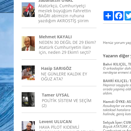
Sabahattin ÜNAL
Atatürkçü, Cumhuriyetçi
meslek büyüğüm Fahrettin
Paylaş
Fac
BAĞRI abimizin ruhuna
yazdığım AKROSTİŞ şiirim
Mehmet KAYALI
NEDEN 30 DEĞİL DE 29 Ekim?
Henüz yorum yap
Atatürk Cumhuriyetin ilanı
için, neden 29 Ekim’i seçti?
Yazarın diğer 
Bahri KILIÇEL, T
Hasip SARIGÖZ
O arkadaşlar daha 
nerdeyse ermeni il
NE GÜNLERE KALDIK EY
OĞUZ ATA?
BAHRİ KILIÇEL
Hepinizi saygıyla 
orada yapmış old
aldım.
Tamer UYSAL
POLİTİK SİSTEM VE SEÇİM
Hamdi ÖYKE: A
(2)
Assubaylar ve emekl
taktiksel hatalara
halinde, geniş katıl
Levent ULUCAN
Selçuk İçer: CU
Büyük ATATÜRK ,Cum
HAVA PİLOT KIDEMLİ
Cumhuriyet ve Ass