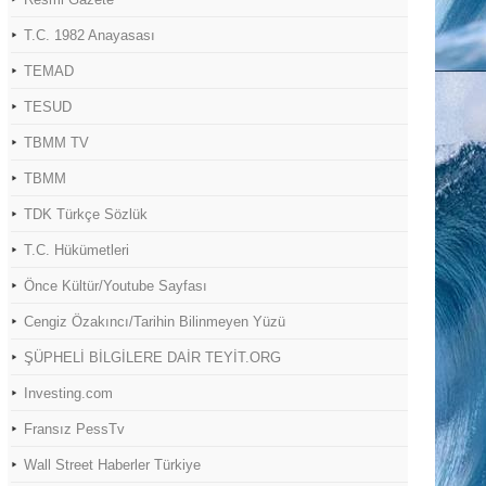
T.C. 1982 Anayasası
TEMAD
TESUD
TBMM TV
TBMM
TDK Türkçe Sözlük
T.C. Hükümetleri
Önce Kültür/Youtube Sayfası
Cengiz Özakıncı/Tarihin Bilinmeyen Yüzü
ŞÜPHELİ BİLGİLERE DAİR TEYİT.ORG
Investing.com
Fransız PessTv
Wall Street Haberler Türkiye