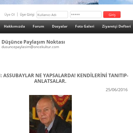
Üye Ol
Üye Girişi
Hakkımızda
Forum
Dosyalar
Foto Galeri
Ziyaretçi Defteri
Düşünce Paylaşım Noktası
dusuncepaylasim@oncekultur.com
 ASSUBAYLAR NE YAPSALARDA! KENDİLERİNİ TANITIP-
ANLATSALAR.
25/06/2016