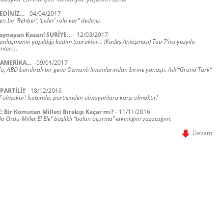
DEDİNİZ…
-
04/04/2017
n bir ‘Rehber’, ‘Lider’ rolü var” dediniz.
Kaynayan Kazan! SURİYE…
-
12/03/2017
lı anlaşmanın yapıldığı kadim topraklar… (Kadeş Anlaşması) Taa 7’nci yüzyıla
nları…
: AMERİKA…
-
09/01/2017
defa, ABD bandıralı bir gemi Osmanlı limanlarından birine yanaştı. Adı “Grand Türk”
PARTİLİ!!
-
18/12/2016
f olmaktır! İcabında, partisinden olmayanlara karşı olmaktır!
: Bir Komutan Milleti Bırakıp Kaçar mı?
-
11/11/2016
 Ordu-Millet El Ele” başlıklı “balon uçurma” etkinliğini yazacağım.
Devamı