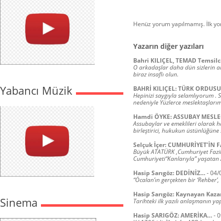
Henüz yorum yapılmamış. İlk y
Yazarın diğer yazıları
Bahri KILIÇEL, TEMAD Temsilci
O arkadaşlar daha dün sizlerin ar
biraz insaflı olun.
Yabancı Müzik
BAHRİ KILIÇEL: TÜRK ORDU
Hepinizi saygıyla selamlıyorum . 
nedeniyle Yüzlerce meslektaşları
Hamdi ÖYKE: ASSUBAY MESLE
Assubaylar ve emeklileri olarak ha
birleştirici, hukukun üstünlüğüne s
Selçuk İçer: CUMHURİYET’İN F
Büyük ATATÜRK ,Cumhuriyet Fazile
Cumhuriyeti“Kanlarıyla” yaşatan 
Hasip Sarıgöz: DEDİNİZ…
-
04/
“Öcalan’ın gerçekten bir ‘Rehber’, 
Hasip Sarıgöz: Kaynayan Kaz
Sinema
Tarihteki ilk yazılı anlaşmanın y
Hasip SARIGÖZ: AMERİKA…
-
0