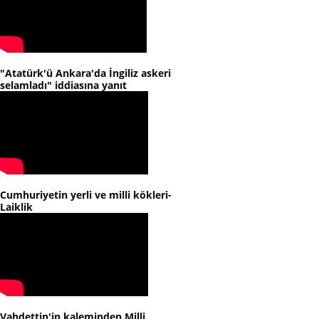
"Atatürk'ü Ankara'da İngiliz askeri
selamladı" iddiasına yanıt
Cumhuriyetin yerli ve milli kökleri-
Laiklik
Vahdettin'in kaleminden Milli