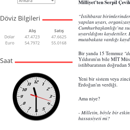
Milliyet'ten Serpil Çevi
“İstihbarat birimlerinde
Döviz Bilgileri
yapılan uyarı, organizas
Cumhurbaşkanlığı’na su
Alış
Satış
uyarıldığını kaydettiler.
Dolar
47.4723
47.6625
mutabakata vardığı kayd
Euro
54.7972
55.0168
Bir yanda 15 Temmuz
 "d
Yıldırım'ın bile MİT Müs
Saat
istihbaratının doğrudan S
Yeni bir sistem veya zinc
Erdoğan'ın verdiği.
Ama niye?
- 
Milletin, böyle bir etk
hassasiyeti mi?