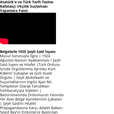
Atatürk'e ve Türk Tarih Tezine
Kafatasçı Irkçılık Suçlaması
Yapanlara Yanıt
Belgelerle 1925 Şeyh Said İsyanı
Musul Sorunuyla İlgisi | 1924
Ağustos Nasturi Ayaklanması l Şeyh
Said İsyanı ve Hilafet |Türk Ordusu
İçinde Örgütlenmiş Ayrılıkçı Kürt
Kökenli Subaylar ve Gizli Azadi
Örgütü | Seyit Abdülkadir ve
Suçortaklarının İngiliz Ajan Mr.
Templeton Olarak Tanıdıkları
İstihbaratçıyla İlişkileri |
Bastırılmasında Ordumuzun Yanında
Yer Alan Bölge Aşiretlerinin Çabaları
| Şeyh Said'in Hilafet
Propagandasına Karşı, Adalet Bakanı
Seyid Bey'in Onbinlerce Bastırılan