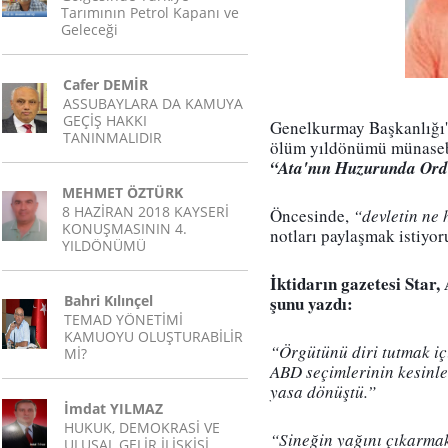
Tarımının Petrol Kapanı ve
Geleceği
Cafer DEMİR
ASSUBAYLARA DA KAMUYA
GEÇİŞ HAKKI
Genelkurmay Başkanlığı'
TANINMALIDIR
“Ata'nın Huzurunda Ordu
MEHMET ÖZTÜRK
8 HAZİRAN 2018 KAYSERİ
Öncesinde, 
“devletin ne 
KONUŞMASININ 4.
notları paylaşmak istiyo
YILDÖNÜMÜ
İktidarın gazetesi Star, 
Bahri Kılınçel
şunu yazdı:
TEMAD YÖNETİMİ
KAMUOYU OLUŞTURABİLİR
“Örgütünü diri tutmak içi
Mİ?
ABD seçimlerinin kesinleş
yasa dönüştü.”
İmdat YILMAZ
HUKUK, DEMOKRASİ VE
“Sineğin yağını çıkarma
ULUSAL GELİR İLİŞKİSİ