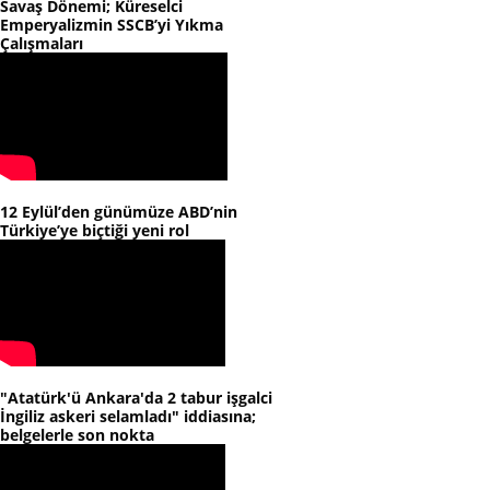
Savaş Dönemi; Küreselci
Emperyalizmin SSCB’yi Yıkma
Çalışmaları
12 Eylül’den günümüze ABD’nin
Türkiye’ye biçtiği yeni rol
"Atatürk'ü Ankara'da 2 tabur işgalci
İngiliz askeri selamladı" iddiasına;
belgelerle son nokta