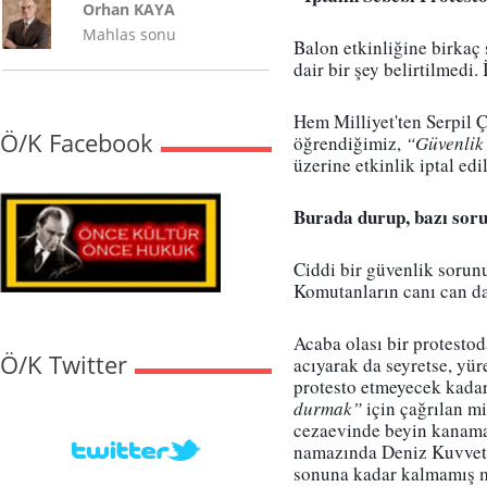
Orhan KAYA
Mahlas sonu
Balon etkinliğine birkaç
dair bir şey belirtilmedi
Hem Milliyet'ten Serpil Ç
Ö/K Facebook
öğrendiğimiz, 
“Güvenlik 
üzerine etkinlik iptal edi
Burada durup, bazı soru
Ciddi bir güvenlik sorunu
Komutanların canı can da
Acaba olası bir protesto
Ö/K Twitter
acıyarak da seyretse, yüre
protesto etmeyecek kadar 
durmak”
 için çağrılan mi
cezaevinde beyin kanama
namazında Deniz Kuvvetl
sonuna kadar kalmamış 