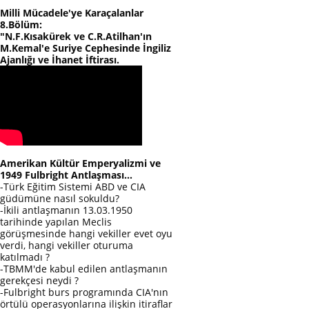
Milli Mücadele'ye Karaçalanlar
8.Bölüm:
"N.F.Kısakürek ve C.R.Atilhan'ın
M.Kemal'e Suriye Cephesinde İngiliz
Ajanlığı ve İhanet İftirası.
Amerikan Kültür Emperyalizmi ve
1949 Fulbright Antlaşması...
-Türk Eğitim Sistemi ABD ve CIA
güdümüne nasıl sokuldu?
-İkili antlaşmanın 13.03.1950
tarihinde yapılan Meclis
görüşmesinde hangi vekiller evet oyu
verdi, hangi vekiller oturuma
katılmadı ?
-TBMM'de kabul edilen antlaşmanın
gerekçesi neydi ?
-Fulbright burs programında CIA'nın
örtülü operasyonlarına ilişkin itiraflar