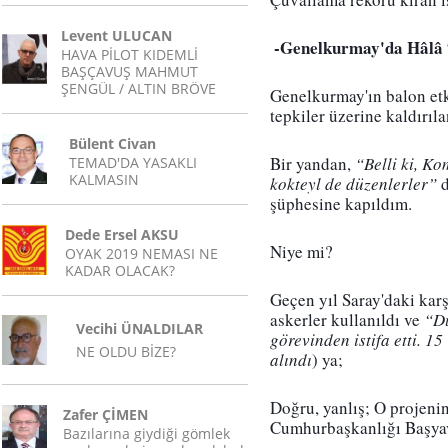
Levent ULUCAN
 -Genelkurmay'da Hâl
HAVA PİLOT KIDEMLİ
BAŞÇAVUŞ MAHMUT
ŞENGÜL / ALTIN BRÖVE
Genelkurmay'ın balon etk
tepkiler üzerine kaldırıla
Bülent Civan
Bir yandan,
 “Belli ki, K
TEMAD'DA YASAKLI
KALMASIN
kokteyl de düzenlerler”
 
şüphesine kapıldım.
Dede Ersel AKSU
Niye mi?
OYAK 2019 NEMASI NE
KADAR OLACAK?
Geçen yıl Saray'daki karşı
askerler kullanıldı ve 
“D
Vecihi ÜNALDILAR
görevinden istifa etti.
NE OLDU BİZE?
alındı
) ya;
Doğru, yanlış; O projeni
Zafer ÇİMEN
Cumhurbaşkanlığı Başyave
Bazılarına giydiği gömlek