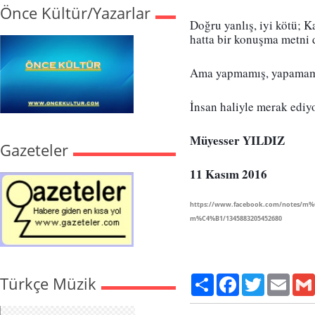
Önce Kültür/Yazarlar
Doğru yanlış, iyi kötü; Ka
hatta bir konuşma metni d
Ama yapmamış, yapamamışs
İnsan haliyle merak ediy
Müyesser YILDIZ
Gazeteler
11 Kasım 2016 
https://www.facebook.com/notes/m%
m%C4%B1/1345883205452680
Türkçe Müzik
Paylaş
Facebook
Twitter
Email