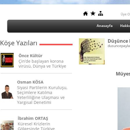
Üye O
Anasayfa
Hakk
Düşünce 
Köşe Yazıları
dusuncepayl
Önce Kültür
Çin’de başlayan korona
virüsü, Dünya ve Türkiye
Müyes
Osman KÖSA
Siyasi Partilerin Kuruluşu,
Seçimlere Katılma
Yeterliliğine Ulaşması ve
Yargısal Denetimi
İbrahim ORTAŞ
Küresel Krizlerin
Gölgesinde Türkiye