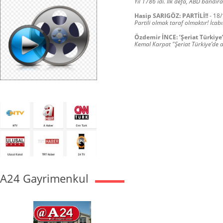
Yıl 1786 idi. İlk defa, ABD bandır
Hasip SARIGÖZ: PARTİLİ!!
-
18/
Partili olmak taraf olmaktır! İca
Özdemir İNCE: ’Şeriat Türkiye’
Kemal Karpat "Şeriat Türkiye’de an
A24 Gayrimenkul