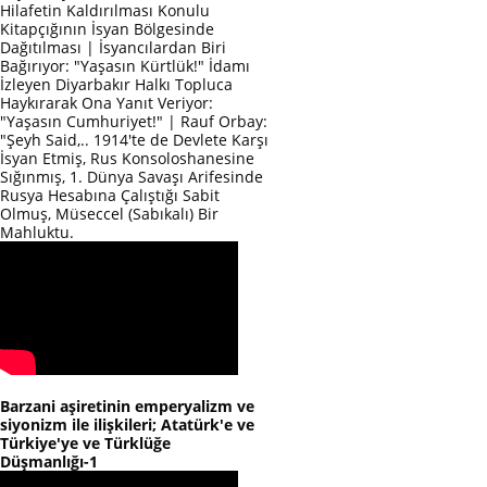
Hilafetin Kaldırılması Konulu
Kitapçığının İsyan Bölgesinde
Dağıtılması | İsyancılardan Biri
Bağırıyor: "Yaşasın Kürtlük!" İdamı
İzleyen Diyarbakır Halkı Topluca
Haykırarak Ona Yanıt Veriyor:
"Yaşasın Cumhuriyet!" | Rauf Orbay:
"Şeyh Said,.. 1914'te de Devlete Karşı
İsyan Etmiş, Rus Konsoloshanesine
Sığınmış, 1. Dünya Savaşı Arifesinde
Rusya Hesabına Çalıştığı Sabit
Olmuş, Müseccel (Sabıkalı) Bir
Mahluktu.
Barzani aşiretinin emperyalizm ve
siyonizm ile ilişkileri; Atatürk'e ve
Türkiye'ye ve Türklüğe
Düşmanlığı-1