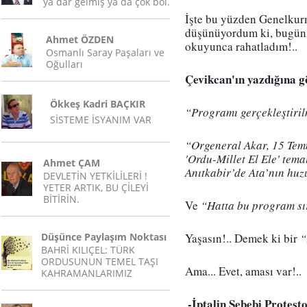
ya dar gelmiş ya da çok bol.
İşte bu yüzden Genelkur
düşünüyordum ki, bugün M
Ahmet ÖZDEN
okuyunca rahatladım!..
Osmanlı Saray Paşaları ve
Oğulları
Çevikcan'ın yazdığına g
Ökkeş Kadri BAÇKIR
“Programı gerçekleştiri
SİSTEME İSYANIM VAR
“Orgeneral Akar, 15 Temm
'Ordu-Millet El Ele' temal
Ahmet ÇAM
Anıtkabir’de Ata’nın huz
DEVLETİN YETKİLİLERİ !
YETER ARTIK, BU ÇİLEYİ
BİTİRİN.
Ve
 “Hatta bu program sı
Düşünce Paylaşım Noktası
Yaşasın!.. Demek ki bir
 
BAHRİ KILIÇEL: TÜRK
ORDUSUNUN TEMEL TAŞI
Ama... Evet, aması var!..
KAHRAMANLARIMIZ
 -İptalin Sebebi Protes