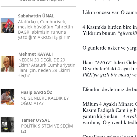
Lâkin öncesi var. O zama
Sabahattin ÜNAL
Atatürkçü, Cumhuriyetçi
4 Kasım'da birden bire in
meslek büyüğüm Fahrettin
BAĞRI abimizin ruhuna
Yıldırım bunun 
“güvenli
yazdığım AKROSTİŞ şiirim
O günlerde asker ve yarg
Mehmet KAYALI
NEDEN 30 DEĞİL DE 29
Hani 
“FETÖ”
 lideri Gül
Ekim? Atatürk Cumhuriyetin
Diyarbakır'daki 4 ayaklı
ilanı için, neden 29 Ekim’i
PKK'ya gizli bir mesaj ve
seçti?
Efendim devletimiz de bu
Hasip SARIGÖZ
NE GÜNLERE KALDIK EY
OĞUZ ATA?
Mâlum 4 Ayaklı Minare Ca
Kasım Padişah Camii gibi
yaptırıldığından, 
“4 ayak
Tamer UYSAL
varılmış. O güvenlik tedb
POLİTİK SİSTEM VE SEÇİM
(2)
Çuvallama rekoru kıran is