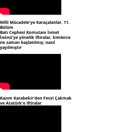
Milli Mücadele'ye Karaçalanlar, 11.
Bölüm
Batı Cephesi Komutanı İsmet
İnönü'ye yönelik iftiralar, kimlerce
ne zaman başlatılmış; nasıl
yayılmıştır
Kazım Karabekir'den Fevzi Çakmak
ve Atatürk'e iftiralar