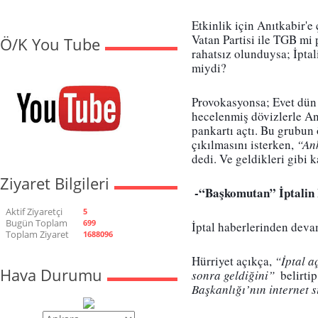
Etkinlik için Anıtkabir'e 
Vatan Partisi ile TGB mi 
Ö/K You Tube
rahatsız olunduysa; İpta
miydi?
Provokasyonsa; Evet dün A
hecelenmiş dövizlerle An
pankartı açtı. Bu grubun ö
çıkılmasını isterken, 
“Ank
dedi. Ve geldikleri gibi 
Ziyaret Bilgileri
 -“Başkomutan” İptalin
Aktif Ziyaretçi
5
Bugün Toplam
699
İptal haberlerinden deva
Toplam Ziyaret
1688096
Hürriyet açıkça, 
“İptal a
Hava Durumu
sonra geldiğini” 
 belirtip
Başkanlığı’nın internet s