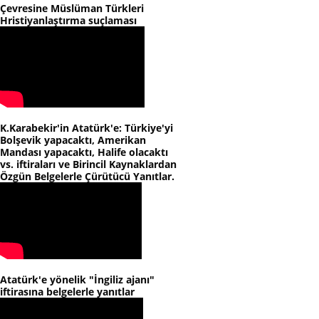
Çevresine Müslüman Türkleri
Hristiyanlaştırma suçlaması
K.Karabekir'in Atatürk'e: Türkiye'yi
Bolşevik yapacaktı, Amerikan
Mandası yapacaktı, Halife olacaktı
vs. iftiraları ve Birincil Kaynaklardan
Özgün Belgelerle Çürütücü Yanıtlar.
Atatürk'e yönelik "İngiliz ajanı"
iftirasına belgelerle yanıtlar