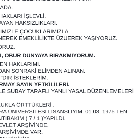
ADA.
HAKLARI İŞLEVLİ.
YAN HAKSIZLIKLARI.
ŞİMİZLE ÇOCUKLARIMIZLA.
EREK EMEKLİLİKTE ÜZÜEREK YAŞIYORUZ.
ORUZ.
I, ÖBÜR DÜNYAYA BIRAKMIYORUM.
EN HAKLARIMI.
NDAN SONRAKİ ELİMDEN ALINAN.
"DIR İSTEKLERİM.
MAY SAYIN YETKİLİLERİ.
LE SUBAY TARAFLI YANLI YASAL DÜZENLEMELERİ
UKLA ÖRTTÜKLERİ .
RA ÜNİVERSİTESİ LİSANSLIYIM. 01.03. 1975 TEN
TİBAKIM ( 7 / 1 )YAPILDI.
EVLET ARŞİVİNDE.
ARŞİVİMDE VAR.