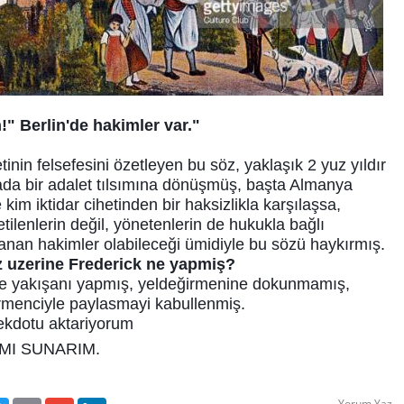
!" Berlin'de hakimler var."
inin felsefesini özetleyen bu söz, yaklaşık 2 yuz yıldır
da bir adalet tılsımına dönüşmüş, başta Almanya
kim iktidar cihetinden bir haksizlikla karşılaşsa,
ilenlerin değil, yönetenlerin de hukukla bağlı
anan hakimler olabileceği ümidiyle bu sözü haykırmış.
z uzerine Frederick ne yapmiş?
e yakışanı yapmış, yeldeğirmenine dokunmamış,
irmenciyle paylasmayi kabullenmiş.
nekdotu aktariyorum
MI SUNARIM.
Yorum Yaz