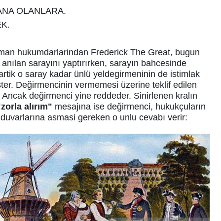
ANA OLANLARA.
K.
lman hukumdarlarindan Frederick The Great, bugun
 anılan sarayını yaptırırken, sarayın bahcesinde
rtik o saray kadar ünlü yeldegirmeninin de istimlak
ster. Değirmencinin vermemesi üzerine teklif edilen
ır. Ancak değirmenci yine reddeder. Sinirlenen kralın
"zorla alırım"
mesajına ise değirmenci, hukukçuların
i duvarlarına asmasi gereken o unlu cevabı verir: