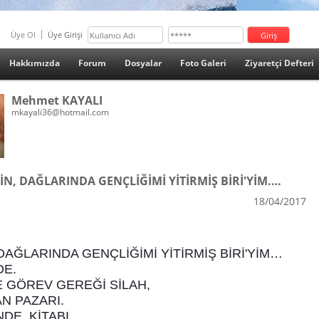
Üye Ol
Üye Girişi
Hakkımızda
Forum
Dosyalar
Foto Galeri
Ziyaretçi Defteri
Mehmet KAYALI
mkayali36@hotmail.com
N, DAĞLARINDA GENÇLİĞİMİ YİTİRMİŞ BİRİ'YİM.…
18/04/2017
DAĞLARINDA GENÇLİĞİMİ YİTİRMİŞ BİRİ'YİM…
DE.
E GÖREV GEREĞİ SİLAH,
N PAZARI.
NDE, KİTABI.