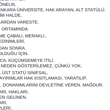
ÖNELİK,
 ANKARA ÜNİVERSİTE, HAK ARAYAN, ALT STATÜLÜ.
İM HALDE,
LARDAN VARESTE.
K ORTAMINDA.
E ÇABALI, MERAKLI..
DİNİMLERİ,
NDAN SONRA.
LDUĞU İÇİN.
A, KÜÇÜMSEMEYE İTİLİ.
R NEDEN GÖSTERİLEMEZ,
ÇÜNKÜ YOK.
, ÜST STATÜ SINIFSAL,
YIRIMLAR HAK KISITLAMASI, YARATILIP,
, DONANIMLARINI DEVLETİNE VEREN, MAĞDUR.
ARI, HAKLARI,
N GELİNEN.
ARI,
LERİ,