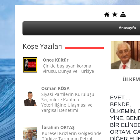
Anasayfa
Köşe Yazıları
Önce Kültür
Çin’de başlayan korona
virüsü, Dünya ve Türkiye
ÜLKEMİ
Osman KÖSA
Siyasi Partilerin Kuruluşu,
EVET....
Seçimlere Katılma
BENDE,
Yeterliliğine Ulaşması ve
Yargısal Denetimi
ÜLKEMİN, 
YİNE, BEN
BİR ELİND
İbrahim ORTAŞ
ORTAM, CA
Küresel Krizlerin Gölgesinde
Türkiye Tarımının Petrol
DİĞER ELİ