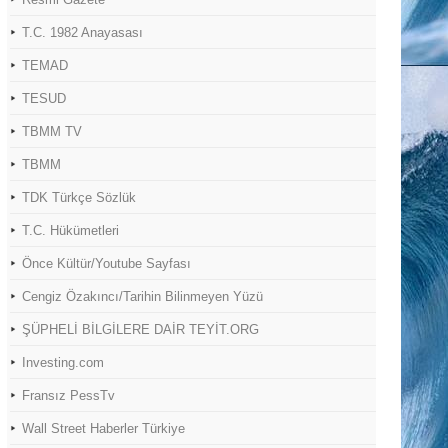
T.C. 1982 Anayasası
TEMAD
TESUD
TBMM TV
TBMM
TDK Türkçe Sözlük
T.C. Hükümetleri
Önce Kültür/Youtube Sayfası
Cengiz Özakıncı/Tarihin Bilinmeyen Yüzü
ŞÜPHELİ BİLGİLERE DAİR TEYİT.ORG
Investing.com
Fransız PessTv
Wall Street Haberler Türkiye