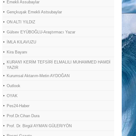
Emekli Assubaylar
Gençkuşak Emekli Astsubaylar
ON ALTI YILDIZ
Gülsev EYÜBOĞLU-Araştırmacı Yazar
İMLA KILAVUZU
Kira Bayanı
KURAN'I KERİM TEFSİRİ ELMALILI MUHAMMED HAMDİ
YAZIR
Kurumsal Aktarım-Metin AYDOĞAN
Outlook
OYAK
Pes24-Haber
Prof.Dr.Cihan Dura
Prof. Dr. Birgül AYMAN GÜLER/YÖN
Resmi Gazete