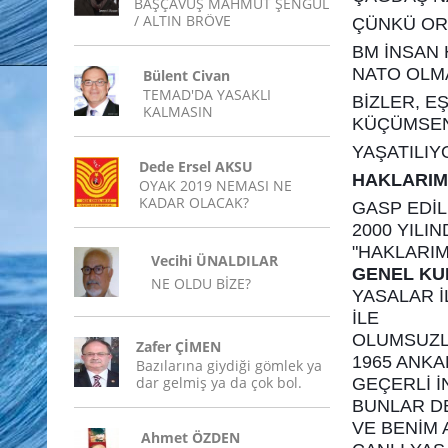
BAŞÇAVUŞ MAHMUT ŞENGÜL
/ ALTIN BRÖVE
ÇÜNKÜ OR
BM İNSAN 
NATO OLMA
Bülent Civan
TEMAD'DA YASAKLI
BİZLER, E
KALMASIN
KÜÇÜMSEN
YAŞATILIY
Dede Ersel AKSU
HAKLARIM
OYAK 2019 NEMASI NE
KADAR OLACAK?
GASP EDİL
2000 YILI
"HAKLARIM
Vecihi ÜNALDILAR
GENEL KUR
NE OLDU BİZE?
YASALAR İ
İLE
OLUMSUZL
Zafer ÇİMEN
1965 ANKA
Bazılarına giydiği gömlek ya
dar gelmiş ya da çok bol.
GEÇERLİ İN
BUNLAR D
VE BENİM 
Ahmet ÖZDEN