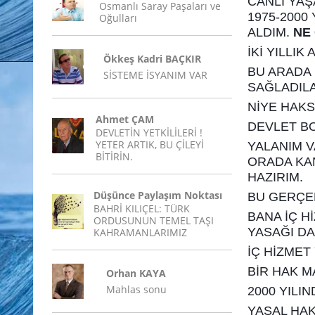
CANLI YAŞ
Osmanlı Saray Paşaları ve
1975-2000
Oğulları
ALDIM.
NE
İKİ YILLI
Ökkeş Kadri BAÇKIR
BU ARADA 
SİSTEME İSYANIM VAR
SAĞLADILA
NİYE HAKS
Ahmet ÇAM
DEVLET BO
DEVLETİN YETKİLİLERİ !
YETER ARTIK, BU ÇİLEYİ
YALANIM 
BİTİRİN.
ORADA KA
HAZIRIM.
Düşünce Paylaşım Noktası
BU GERÇEK
BAHRİ KILIÇEL: TÜRK
BANA İÇ H
ORDUSUNUN TEMEL TAŞI
YASAĞI DA
KAHRAMANLARIMIZ
İÇ HİZMET 
BİR HAK M
Orhan KAYA
Mahlas sonu
2000 YILI
YASAL HAK