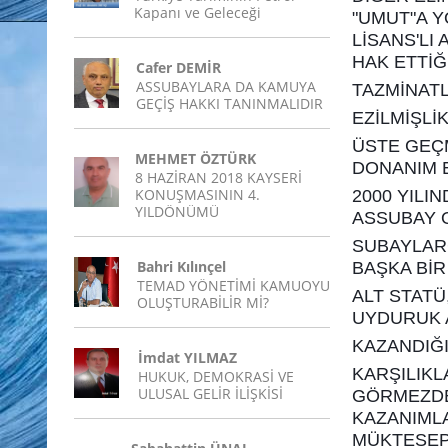
Kapanı ve Geleceği
"UMUT"A Y
LİSANS'LI
HAK ETTİĞ
Cafer DEMİR
ASSUBAYLARA DA KAMUYA
TAZMİNAT
GEÇİŞ HAKKI TANINMALIDIR
EZİLMİŞLİ
ÜSTE GEÇM
MEHMET ÖZTÜRK
DONANIM E
8 HAZİRAN 2018 KAYSERİ
KONUŞMASININ 4.
2000 YILI
YILDÖNÜMÜ
ASSUBAY O
SUBAYLARC
Bahri Kılınçel
BAŞKA Bİ
TEMAD YÖNETİMİ KAMUOYU
ALT STATÜ
OLUŞTURABİLİR Mİ?
UYDURUK A
KAZANDIĞI
İmdat YILMAZ
KARŞILIKL
HUKUK, DEMOKRASİ VE
ULUSAL GELİR İLİŞKİSİ
GÖRMEZDE
KAZANIML
MÜKTESEP