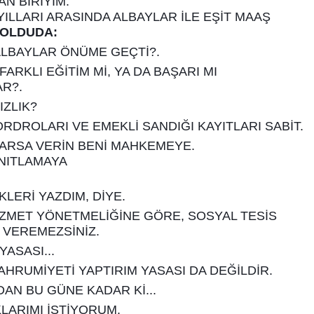
AN BİRİYİM.
 YILLARI ARASINDA ALBAYLAR İLE EŞİT MAAŞ
 OLDUDA:
K ALBAYLAR ÖNÜME GEÇTİ?.
FARKLI EĞİTİM Mİ, YA DA BAŞARI MI
R?.
IZLIK?
RDROLARI VE EMEKLİ SANDIĞI KAYITLARI SABİT.
VARSA VERİN BENİ MAHKEMEYE.
NITLAMAYA
LERİ YAZDIM, DİYE.
İZMET YÖNETMELİĞİNE GÖRE, SOSYAL TESİS
 VEREMEZSİNİZ.
YASASI...
AHRUMİYETİ YAPTIRIM YASASI DA DEĞİLDİR.
NDAN BU GÜNE KADAR Kİ...
LARIMI İSTİYORUM.