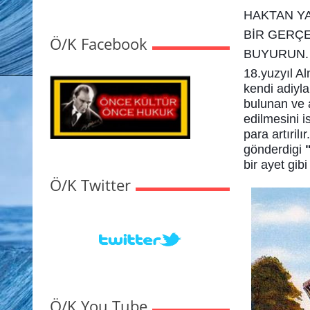
HAKTAN Y
BİR GERÇE
Ö/K Facebook
BUYURUN.
18.yuzyıl A
kendi adiyla
bulunan ve a
edilmesini i
para artıril
gönderdigi
bir ayet gib
Ö/K Twitter
Ö/K You Tube