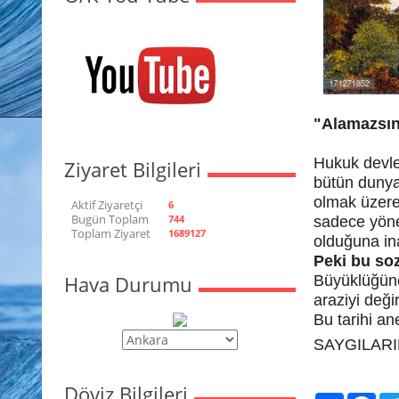
"Alamazsın
Hukuk devlet
Ziyaret Bilgileri
bütün dunya
olmak üzere 
Aktif Ziyaretçi
6
Bugün Toplam
744
sadece yönet
Toplam Ziyaret
1689127
olduğuna in
Peki bu so
Hava Durumu
Büyüklüğün
araziyi değ
Bu tarihi a
SAYGILARI
Döviz Bilgileri