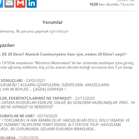
ebook
Twitter
Email
Gmail
LinkedIn
1620
kez okundu.
Yazarlar
Yorumlar
ılmamış. İlk yorumu yapmak için
tıklayın
yazıları
DE 29 Ekim? Atatürk Cumhuriyetin ilanı için, neden 29 Ekim’i seçti?
-
 1918’de imzalanan “Mondros Mütarekesi” ile her anlamda teslimiyet içine girmiş,
sarete uğramış milletinin, kaç yıl bu esaret altında kaldığı sorusuna tam 5 yıl cevap
I SONUÇLARI
-
23/05/2021
R KURUM BU ? ACILARIN-ÜZÜNTÜLERİN- ÖZENTİLERİN- HAKSIZLILARIN-
 VAR MI BÖYLESİ ... ÇAĞDAŞ DÜNYADA ?
ZLER, EDEBİYATÇILARIMIZ NE YAPMIŞIZ?
-
22/12/2020
 ORTAYA KOYDUKLARI ESERLERİ, ONLAR, BU GÜNLERİNİ HAZIRLAMIŞLAR. PEKİİ… YA
 BİZ NE YAPMIŞIZ? VE NEREDEYİZ?
 SUBAYLAR MI VAR?
-
03/10/2020
 ? TOPLUMUN ( /4 HAK ARAMA) OLUP. HAKSIZLIKLARI DOLU, DOLU YAŞARSA. VE
 TAZMİNAT TALEPLERİNİ TENKİT EDERSE. ALT STATÜYE İTİLİP- HAVUZLAMA
URSA , BU DURUMUNDA, SIZLANIR DURUMDA BIRAKILIRSA...
 OLURSA
-
21/02/2020