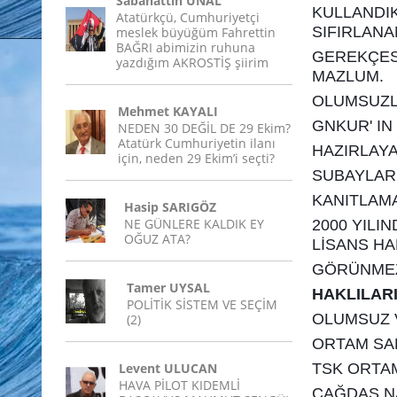
Sabahattin ÜNAL
KULLANDI
Atatürkçü, Cumhuriyetçi
SIFIRLANA
meslek büyüğüm Fahrettin
BAĞRI abimizin ruhuna
GEREKÇESİ
yazdığım AKROSTİŞ şiirim
MAZLUM.
OLUMSUZLU
Mehmet KAYALI
GNKUR' IN 
NEDEN 30 DEĞİL DE 29 Ekim?
Atatürk Cumhuriyetin ilanı
HAZIRLAYA
için, neden 29 Ekim’i seçti?
SUBAYLAR
KANITLAMA
Hasip SARIGÖZ
NE GÜNLERE KALDIK EY
2000 YILI
OĞUZ ATA?
LİSANS HA
GÖRÜNMEZL
Tamer UYSAL
HAKLILARI
POLİTİK SİSTEM VE SEÇİM
OLUMSUZ V
(2)
ORTAM SA
Levent ULUCAN
TSK ORTAM
HAVA PİLOT KIDEMLİ
ÇAĞDAŞ N