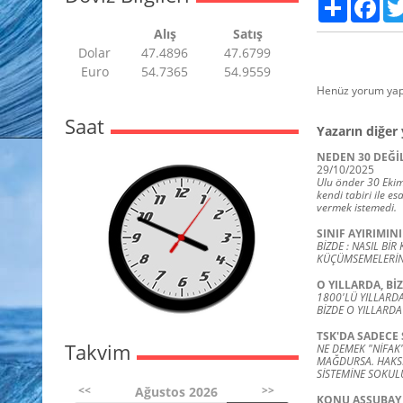
Paylaş
Fac
Alış
Satış
Dolar
47.4896
47.6799
Euro
54.7365
54.9559
Henüz yorum yap
Saat
Yazarın diğer 
NEDEN 30 DEĞİL 
29/10/2025
Ulu önder 30 Ekim
kendi tabiri ile e
vermek istemedi.
SINIF AYIRIMIN
BİZDE : NASIL Bİ
KÜÇÜMSEMELERİN,
O YILLARDA, Bİ
1800'LÜ YILLARDA
BİZDE O YILLARDA
TSK'DA SADECE
Takvim
NE DEMEK "NİFAK"
MAĞDURSA. HAKSIZ
SİSTEMİNE SOKUL
<<
>>
Ağustos 2026
KONU ASSUBAY