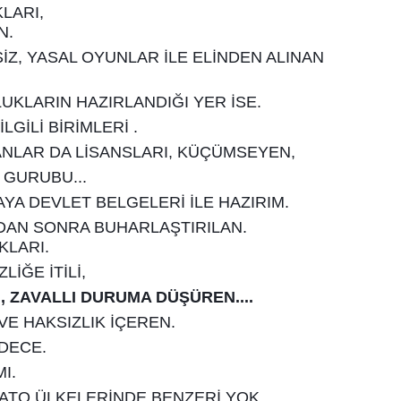
KLARI,
N.
Z, YASAL OYUNLAR İLE ELİNDEN ALINAN
KLARIN HAZIRLANDIĞI YER İSE.
İLGİLİ BİRİMLERİ .
NLAR DA LİSANSLARI, KÜÇÜMSEYEN,
 GURUBU...
YA DEVLET BELGELERİ İLE HAZIRIM.
NDAN SONRA BUHARLAŞTIRILAN.
KLARI.
İĞE İTİLİ,
, ZAVALLI DURUMA DÜŞÜREN....
E HAKSIZLIK İÇEREN.
DECE.
I.
ATO ÜLKELERİNDE BENZERİ YOK.