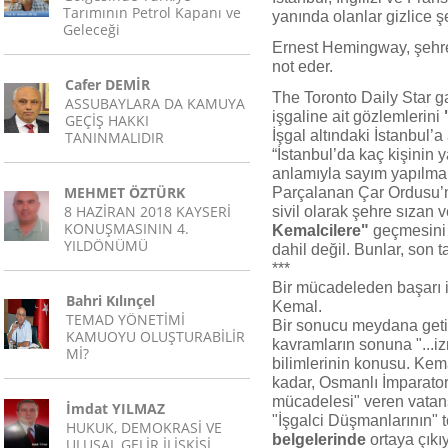
Tarımının Petrol Kapanı ve
yanında olanlar gizlice ş
Geleceği
Ernest Hemingway, şehr
not eder.
Cafer DEMİR
The Toronto Daily Star g
ASSUBAYLARA DA KAMUYA
işgaline ait gözlemlerini
GEÇİŞ HAKKI
İşgal altındaki İstanbul’a 
TANINMALIDIR
“İstanbul’da kaç kişinin 
anlamıyla sayım yapılma
MEHMET ÖZTÜRK
Parçalanan Çar Ordusu’nu
8 HAZİRAN 2018 KAYSERİ
sivil olarak şehre sızan 
KONUŞMASININ 4.
Kemalcilere"
geçmesini s
YILDÖNÜMÜ
dahil değil. Bunlar, son 
***
Bir mücadeleden başarı i
Bahri Kılınçel
Kemal.
TEMAD YÖNETİMİ
Bir sonucu meydana getir
KAMUOYU OLUŞTURABİLİR
kavramların sonuna "...iz
Mİ?
bilimlerinin konusu. Kema
kadar, Osmanlı İmparator
mücadelesi" veren vatanse
İmdat YILMAZ
"İşgalci Düşmanlarının" 
HUKUK, DEMOKRASİ VE
belgelerinde
ortaya çıkıy
ULUSAL GELİR İLİŞKİSİ