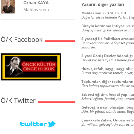
Orhan KAYA
Yazarın diğer yazıları
Mahlas sonu
Mahlas sonu
-
07/07/2019
Değerler silsile halinde ilerler. 
Bireyin korunma ihtiyacı ve k
Dünyaya sattığı bir sanayi ürünü 
Ö/K Facebook
Siyasetçi ile Politikacı arasın
Politikacı partiler ile Siyaset yap
kadardır.
Siyasi Görüş Devlet Adamlığı
Devlet bir sistem, Ulus haline gel
Huzur, refah, saygı, saygınlık,
Bütün düşüncelerin temeli, niyet;
Toplumlar, diğer toplumların et
Geri kalmış toplumların akıl ile sı
Ezberci eğitim, feodal yapı, 
Ö/K Twitter
Ezberci eğitim, feodal yapı, tari
Geleceğin nasıl olacağını bug
Dün, bir gündü dünde kaldı. Bugü
Çanakkale Zaferi, Öncesi ve S
Bir milletin geleceği için sonras