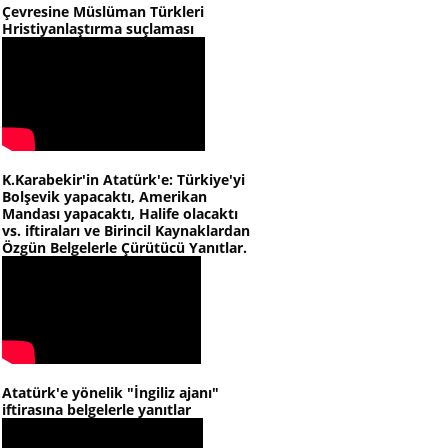
Çevresine Müslüman Türkleri
Hristiyanlaştırma suçlaması
K.Karabekir'in Atatürk'e: Türkiye'yi
Bolşevik yapacaktı, Amerikan
Mandası yapacaktı, Halife olacaktı
vs. iftiraları ve Birincil Kaynaklardan
Özgün Belgelerle Çürütücü Yanıtlar.
Atatürk'e yönelik "İngiliz ajanı"
iftirasına belgelerle yanıtlar