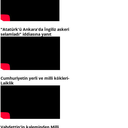
"Atatürk'ü Ankara'da İngiliz askeri
selamladı" iddiasına yanıt
Cumhuriyetin yerli ve milli kökleri-
Laiklik
Vahdettin'in kaleminden Milli