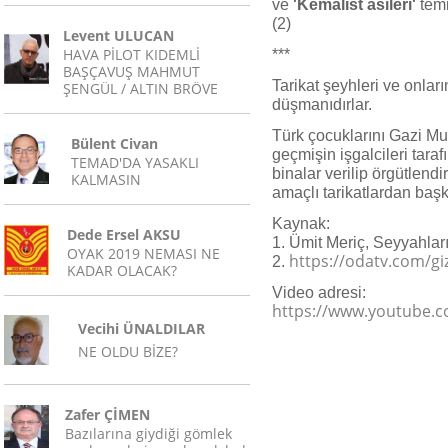
ve
'Kemalist asileri'
temi
(2)
Levent ULUCAN
HAVA PİLOT KIDEMLİ
***
BAŞÇAVUŞ MAHMUT
Tarikat şeyhleri ve onları
ŞENGÜL / ALTIN BRÖVE
düşmanıdırlar.
Türk çocuklarını Gazi Mu
Bülent Civan
geçmişin işgalcileri tara
TEMAD'DA YASAKLI
binalar verilip örgütlendi
KALMASIN
amaçlı tarikatlardan başka
Kaynak:
Dede Ersel AKSU
1. Ümit Meriç, Seyyahlar
OYAK 2019 NEMASI NE
https://odatv.com/gi
2.
KADAR OLACAK?
Video adresi:
https://www.youtube.c
Vecihi ÜNALDILAR
NE OLDU BİZE?
Zafer ÇİMEN
Bazılarına giydiği gömlek