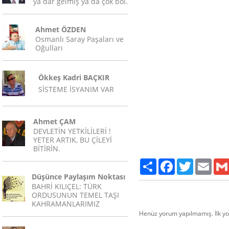
ya dar gelmiş ya da çok bol.
Ahmet ÖZDEN
Osmanlı Saray Paşaları ve
Oğulları
Ökkeş Kadri BAÇKIR
SİSTEME İSYANIM VAR
Ahmet ÇAM
DEVLETİN YETKİLİLERİ !
YETER ARTIK, BU ÇİLEYİ
BİTİRİN.
Paylaş
Facebook
Twitter
Email
Düşünce Paylaşım Noktası
BAHRİ KILIÇEL: TÜRK
ORDUSUNUN TEMEL TAŞI
KAHRAMANLARIMIZ
Henüz yorum yapılmamış. İlk y