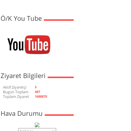
Ö/K You Tube
Ziyaret Bilgileri
Aktif Ziyaretçi
5
Bugün Toplam
487
Toplam Ziyaret
1688870
Hava Durumu