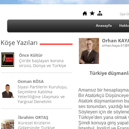
Üye O
Anasayfa
Hakk
Orhan KAY
Köşe Yazıları
orhan.kaya.61@
Önce Kültür
Çin’de başlayan korona
virüsü, Dünya ve Türkiye
Türkiye düşmanlar
Osman KÖSA
Siyasi Partilerin Kuruluşu,
Amansız bir hesaplaşma 
Seçimlere Katılma
Bir Atatürkçü Düşünceye
Yeterliliğine Ulaşması ve
Atatürk düşmanlarının bu t
Yargısal Denetimi
ses tonundan, yazdığı kel
Söyleyen için de söylenen
İbrahim ORTAŞ
Türkiye'den yana olmak
Küresel Krizlerin
Şimdi konuya giriş yapal
Gölgesinde Türkiye
İstanbul, İngilizl ve Fran