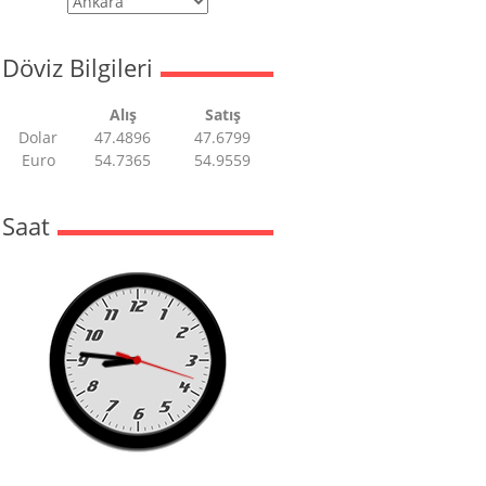
Döviz Bilgileri
Alış
Satış
Dolar
47.4896
47.6799
Euro
54.7365
54.9559
Saat