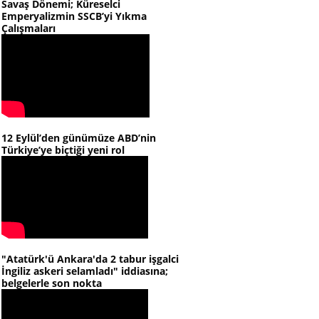
Savaş Dönemi; Küreselci
Emperyalizmin SSCB’yi Yıkma
Çalışmaları
12 Eylül’den günümüze ABD’nin
Türkiye’ye biçtiği yeni rol
"Atatürk'ü Ankara'da 2 tabur işgalci
İngiliz askeri selamladı" iddiasına;
belgelerle son nokta