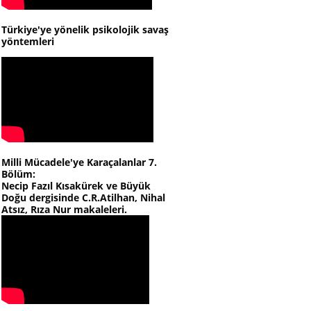
Türkiye'ye yönelik psikolojik savaş
yöntemleri
Milli Mücadele'ye Karaçalanlar 7.
Bölüm:
Necip Fazıl Kısakürek ve Büyük
Doğu dergisinde C.R.Atilhan, Nihal
Atsız, Rıza Nur makaleleri.