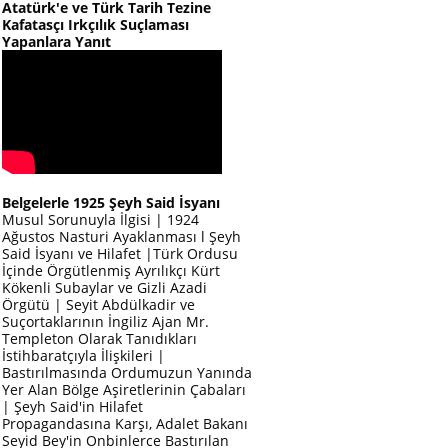
Atatürk'e ve Türk Tarih Tezine
Kafatasçı Irkçılık Suçlaması
Yapanlara Yanıt
Belgelerle 1925 Şeyh Said İsyanı
Musul Sorunuyla İlgisi | 1924
Ağustos Nasturi Ayaklanması l Şeyh
Said İsyanı ve Hilafet |Türk Ordusu
İçinde Örgütlenmiş Ayrılıkçı Kürt
Kökenli Subaylar ve Gizli Azadi
Örgütü | Seyit Abdülkadir ve
Suçortaklarının İngiliz Ajan Mr.
Templeton Olarak Tanıdıkları
İstihbaratçıyla İlişkileri |
Bastırılmasında Ordumuzun Yanında
Yer Alan Bölge Aşiretlerinin Çabaları
| Şeyh Said'in Hilafet
Propagandasına Karşı, Adalet Bakanı
Seyid Bey'in Onbinlerce Bastırılan