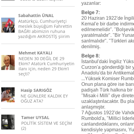
yazanlar:
Belge 7:
Sabahattin ÜNAL
20 Haziran 1922'de İngil
Atatürkçü, Cumhuriyetçi
Kemal'e bir darbe indirm
meslek büyüğüm Fahrettin
edilmemelidir". "Bolşevi
BAĞRI abimizin ruhuna
yaratılmalıdır". "Bir Yu
yazdığım AKROSTİŞ şiirim
sarılmalıdır". "Türkleri 
denilmiş.
Mehmet KAYALI
Belge 8:
NEDEN 30 DEĞİL DE 29
İstanbul'daki İngiliz Yü
Ekim? Atatürk Cumhuriyetin
Curzon'a gönderdiği bir y
ilanı için, neden 29 Ekim’i
Anadolu'da bir Antikemalis
seçti?
...Yüksek Komiser Rumbo
Onun plana göre ise barış 
Hasip SARIGÖZ
padişah Türk halkına bir 
NE GÜNLERE KALDIK EY
"Misak-i Milli" diye diret
OĞUZ ATA?
uzaklaştırılacaktır. Bu 
anlaşmıştır.
7 Ağustos 1922'de Vahdet
Tamer UYSAL
Rumbold'a, "Millici liderl
POLİTİK SİSTEM VE SEÇİM
canlandırdıklarını, onları
(2)
kendisiyle yapmasını, Yun