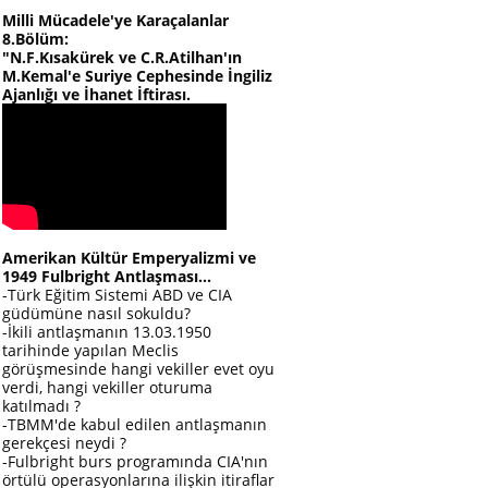
Milli Mücadele'ye Karaçalanlar
8.Bölüm:
"N.F.Kısakürek ve C.R.Atilhan'ın
M.Kemal'e Suriye Cephesinde İngiliz
Ajanlığı ve İhanet İftirası.
Amerikan Kültür Emperyalizmi ve
1949 Fulbright Antlaşması...
-Türk Eğitim Sistemi ABD ve CIA
güdümüne nasıl sokuldu?
-İkili antlaşmanın 13.03.1950
tarihinde yapılan Meclis
görüşmesinde hangi vekiller evet oyu
verdi, hangi vekiller oturuma
katılmadı ?
-TBMM'de kabul edilen antlaşmanın
gerekçesi neydi ?
-Fulbright burs programında CIA'nın
örtülü operasyonlarına ilişkin itiraflar