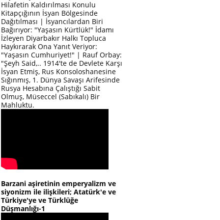
Hilafetin Kaldırılması Konulu
Kitapçığının İsyan Bölgesinde
Dağıtılması | İsyancılardan Biri
Bağırıyor: "Yaşasın Kürtlük!" İdamı
İzleyen Diyarbakır Halkı Topluca
Haykırarak Ona Yanıt Veriyor:
"Yaşasın Cumhuriyet!" | Rauf Orbay:
"Şeyh Said,.. 1914'te de Devlete Karşı
İsyan Etmiş, Rus Konsoloshanesine
Sığınmış, 1. Dünya Savaşı Arifesinde
Rusya Hesabına Çalıştığı Sabit
Olmuş, Müseccel (Sabıkalı) Bir
Mahluktu.
Barzani aşiretinin emperyalizm ve
siyonizm ile ilişkileri; Atatürk'e ve
Türkiye'ye ve Türklüğe
Düşmanlığı-1