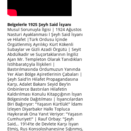
Belgelerle 1925 Şeyh Said İsyanı
Musul Sorunuyla İlgisi | 1924 Ağustos
Nasturi Ayaklanması l Şeyh Said İsyanı
ve Hilafet |Türk Ordusu İçinde
Örgütlenmiş Ayrılıkçı Kürt Kökenli
Subaylar ve Gizli Azadi Örgütü | Seyit
Abdülkadir ve Suçortaklarının İngiliz
Ajan Mr. Templeton Olarak Tanıdıkları
İstihbaratçıyla İlişkileri |
Bastırılmasında Ordumuzun Yanında
Yer Alan Bölge Aşiretlerinin Çabaları |
Şeyh Said'in Hilafet Propagandasına
Karşı, Adalet Bakanı Seyid Bey'in
Onbinlerce Bastırılan Hilafetin
Kaldırılması Konulu Kitapçığının İsyan
Bölgesinde Dağıtılması | İsyancılardan
Biri Bağırıyor: "Yaşasın Kürtlük!" İdamı
İzleyen Diyarbakır Halkı Topluca
Haykırarak Ona Yanıt Veriyor: "Yaşasın
Cumhuriyet!" | Rauf Orbay: "Şeyh
Said,.. 1914'te de Devlete Karşı İsyan
Etmiş, Rus Konsoloshanesine Sığınmış,