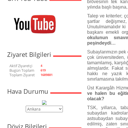
brövesinin tek kan
yılında başlı başına
Talep ve kriterler; 
şartlar değişme
Unutulmamalıdır ki i
başkanı emekli or
okulunun sınavı
peşindeydi…
Subaylarımızın pek 
Ziyaret Bilgileri
çok üniversiteden, 
tamamlamış, karşılığ
Aktif Ziyaretçi
4
almışlardır. Fakat
Bugün Toplam
619
hakkı ne yazık k
Toplam Ziyaret
1689881
sınırlamasına takılmış
Üst Karargâh Hizmet
Hava Durumu
ve halen bu eğit
olacak?
TSK, yıllarca, t
subaydan kadroları
astsubaydan subay 
edilmiş, zaten sını
Döviz Bilgileri