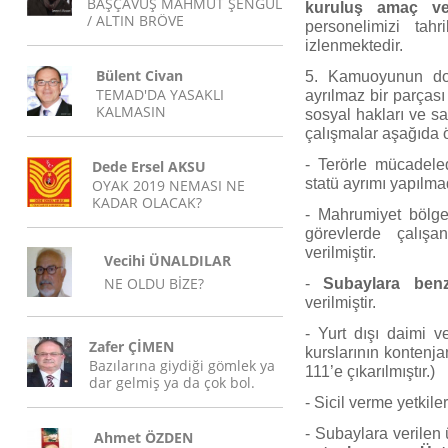
BAŞÇAVUŞ MAHMUT ŞENGÜL
kuruluş amaç ve
/ ALTIN BRÖVE
personelimizi tah
izlenmektedir.
Bülent Civan
5. Kamuoyunun doğr
TEMAD'DA YASAKLI
ayrılmaz bir parçası
KALMASIN
sosyal hakları ve s
çalışmalar aşağıda ö
- Terörle mücadele
Dede Ersel AKSU
statü ayrımı yapılmad
OYAK 2019 NEMASI NE
KADAR OLACAK?
- Mahrumiyet bölgel
görevlerde çalışa
verilmiştir.
Vecihi ÜNALDILAR
NE OLDU BİZE?
-
Subaylara benz
verilmiştir.
- Yurt dışı daimi ve
Zafer ÇİMEN
kurslarının kontenjan
Bazılarına giydiği gömlek ya
111’e çıkarılmıştır.)
dar gelmiş ya da çok bol.
- Sicil verme yetkileri
- Subaylara verilen
Ahmet ÖZDEN