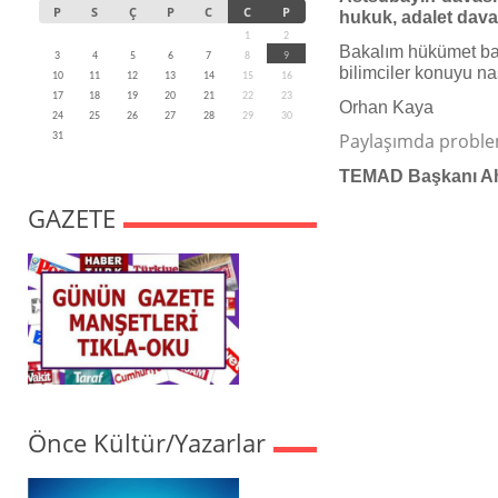
P
S
Ç
P
C
C
P
hukuk, adalet davas
1
2
Bakalım hükümet baş
3
4
5
6
7
8
9
bilimciler konuyu na
10
11
12
13
14
15
16
17
18
19
20
21
22
23
Orhan Kaya
24
25
26
27
28
29
30
Paylaşımda problem
31
TEMAD Başkanı Ahme
GAZETE
Önce Kültür/Yazarlar