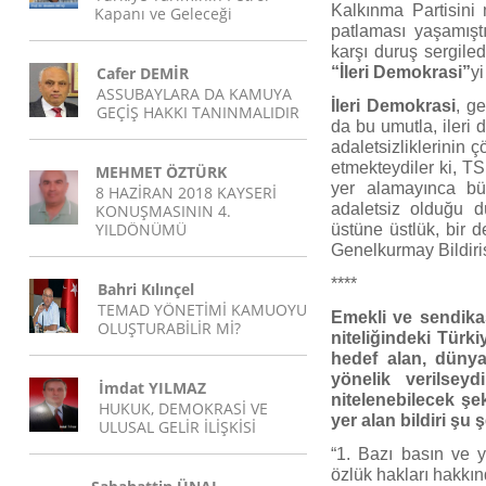
Kalkınma Partisini
Kapanı ve Geleceği
patlaması yaşamışt
karşı duruş sergile
Cafer DEMİR
“İleri Demokrasi”
yi
ASSUBAYLARA DA KAMUYA
İleri Demokrasi
, g
GEÇİŞ HAKKI TANINMALIDIR
da bu umutla, ileri
adaletsizliklerinin
etmekteydiler ki, T
MEHMET ÖZTÜRK
yer alamayınca bü
8 HAZİRAN 2018 KAYSERİ
adaletsiz olduğu 
KONUŞMASININ 4.
YILDÖNÜMÜ
üstüne üstlük, bir d
Genelkurmay Bildirisi
****
Bahri Kılınçel
TEMAD YÖNETİMİ KAMUOYU
Emekli ve sendikas
OLUŞTURABİLİR Mİ?
niteliğindeki Türk
hedef alan, düny
yönelik verilseyd
İmdat YILMAZ
nitelenebilecek şe
HUKUK, DEMOKRASİ VE
yer alan bildiri şu 
ULUSAL GELİR İLİŞKİSİ
“1. Bazı basın ve 
özlük hakları hakkı