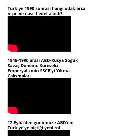
Türkiye,1990 sonrası hangi odaklarca,
niçin ve nasıl hedef alındı?
1945-1990 arası ABD-Rusya Soğuk
Savaş Dönemi; Küreselci
Emperyalizmin SSCB’yi Yıkma
Çalışmaları
12 Eylül’den günümüze ABD’nin
Türkiye’ye biçtiği yeni rol