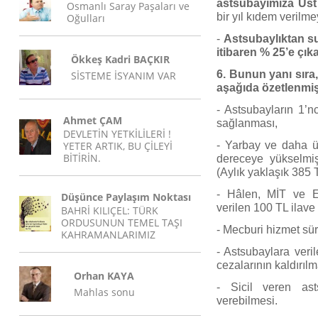
astsubayımıza Üst
Osmanlı Saray Paşaları ve
bir yıl kıdem verilme
Oğulları
-
Astsubaylıktan su
itibaren % 25’e çıkar
Ökkeş Kadri BAÇKIR
6. Bunun yanı sıra,
SİSTEME İSYANIM VAR
aşağıda özetlenmişt
- Astsubayların 1’
Ahmet ÇAM
sağlanması,
DEVLETİN YETKİLİLERİ !
YETER ARTIK, BU ÇİLEYİ
- Yarbay ve daha üs
BİTİRİN.
dereceye yükselmiş
(Aylık yaklaşık 385 
- Hâlen, MİT ve Em
Düşünce Paylaşım Noktası
verilen 100 TL ilav
BAHRİ KILIÇEL: TÜRK
ORDUSUNUN TEMEL TAŞI
- Mecburi hizmet sür
KAHRAMANLARIMIZ
- Astsubaylara veri
cezalarının kaldırılm
Orhan KAYA
- Sicil veren ast
Mahlas sonu
verebilmesi.