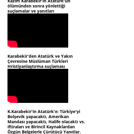
Kazım Karabekir'in Atatürk'ün
ölümünden sonra yönlettiği
suçlamalar ve yanıtları
Karabekir'den Atatürk ve Yakın
Çevresine Müslüman Türkleri
Hristiyanlaştırma suçlaması
K.Karabekir'in Atatürk'e: Türkiye'yi
Bolşevik yapacaktı, Amerikan
Mandası yapacaktı, Halife olacaktı vs.
iftiraları ve Birincil Kaynaklardan
Özgün Belgelerle Çürütücü Yanıtlar.