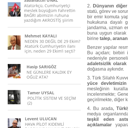
Sabahattin ÜNAL
Atatürkçü, Cumhuriyetçi
2.
Dünyanın diğer
meslek büyüğüm Fahrettin
statü, görev ve soru
BAĞRI abimizin ruhuna
bir emir komuta yap
yazdığım AKROSTİŞ şiirim
hukukuna dayalı g
jandarma, uzman erb
buna uygun olarak s
Mehmet KAYALI
birine
talep, aranan 
NEDEN 30 DEĞİL DE 29 Ekim?
Atatürk Cumhuriyetin ilanı
Benzer yapılar resm
için, neden 29 Ekim’i seçti?
Bu açıdan; birbiri
nedeniyle personel
adaletsizlik olarak
Hasip SARIGÖZ
doğasına aykırıdır.
NE GÜNLERE KALDIK EY
OĞUZ ATA?
3. Türk Silahlı Kuvve
yüce devletimizin
mesleğinin kurall
Tamer UYSAL
incelenmekte; Gene
POLİTİK SİSTEM VE SEÇİM
geçirilmekte, diğer k
(2)
4. Bu arada
, Türk
medya organlarında
Levent ULUCAN
teşkil eden ast
HAVA PİLOT KIDEMLİ
açıklamalar
yapar