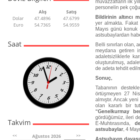
muvazzafların ilk y
personelin pek çoğu
Alış
Satış
Bildirinin altıncı
Dolar
47.4896
47.6799
yer almakta. Fakat
Euro
54.7365
54.9559
Mayıs günü konuk 
astsubaylardan habe
Saat
Belli sınırları olan, 
meydana getiren in
adaletsizliklerle ka
oluşturulmuş, adale
de adeta tehdit edil
Sonuç,
Tabanının destekl
örtüşmeyen 27 Nisa
almıştır. Ancak yen
olan kararlı bir t
“Genelkurmay b
gördüğümüz, ileri d
Takvim
E-Muhtırasında,
d
astsubaylar
, 4 Mayı
<<
>>
Ağustos 2026
Astsubayın davası 