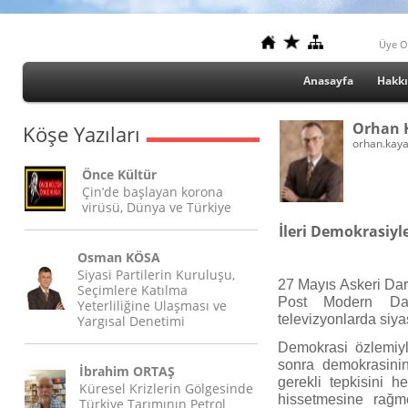
Üye O
Anasayfa
Hakk
Orhan 
Köşe Yazıları
orhan.kay
Önce Kültür
Çin’de başlayan korona
virüsü, Dünya ve Türkiye
İleri Demokrasiyle
Osman KÖSA
Siyasi Partilerin Kuruluşu,
27 Mayıs Askeri Dar
Seçimlere Katılma
Post Modern Darb
Yeterliliğine Ulaşması ve
televizyonlarda siyase
Yargısal Denetimi
Demokrasi özlemiyl
sonra demokrasinin
İbrahim ORTAŞ
gerekli tepkisini h
Küresel Krizlerin Gölgesinde
hissetmesine rağm
Türkiye Tarımının Petrol