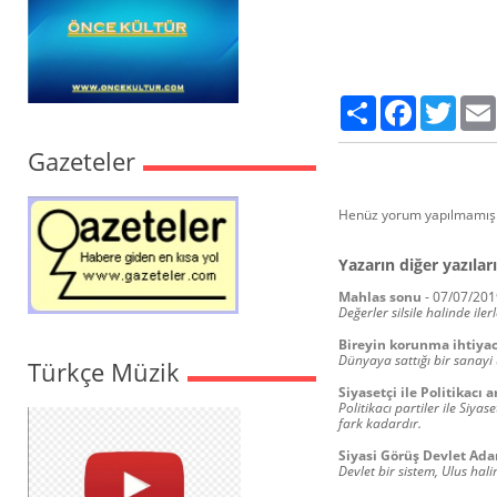
Paylaş
Facebook
Twitte
Gazeteler
Henüz yorum yapılmamış.
Yazarın diğer yazıları
Mahlas sonu
-
07/07/201
Değerler silsile halinde ile
Bireyin korunma ihtiyac
Dünyaya sattığı bir sanayi
Türkçe Müzik
Siyasetçi ile Politikacı 
Politikacı partiler ile Siyas
fark kadardır.
Siyasi Görüş Devlet Ad
Devlet bir sistem, Ulus hali