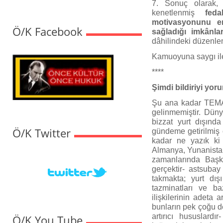
7. Sonuç olarak, T
kenetlenmiş
fed
motivasyonunu en
Ö/K Facebook
sağladığı imkânla
dâhilindeki düzenlem
Kamuoyuna saygı ile
****
Şimdi bildiriyi yor
Şu ana kadar TEMAD
gelinmemiştir. Düny
bizzat yurt dışınd
Ö/K Twitter
gündeme getirilmiş
kadar ne yazık ki 
Almanya, Yunanistan,
zamanlarında Başken
gerçektir- astsubay
takmakta; yurt dı
tazminatları ve ba
ilişkilerinin adeta 
bunların pek çoğu d
artırıcı hususlard
Ö/K You Tube