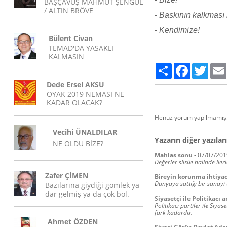
BAŞÇAVUŞ MAHMUT ŞENGÜL
/ ALTIN BRÖVE
- Baskının kalkması
- Kendimize!
Bülent Civan
TEMAD'DA YASAKLI
KALMASIN
Paylaş
Facebook
Twitte
Dede Ersel AKSU
OYAK 2019 NEMASI NE
KADAR OLACAK?
Henüz yorum yapılmamış.
Vecihi ÜNALDILAR
Yazarın diğer yazıları
NE OLDU BİZE?
Mahlas sonu
-
07/07/201
Değerler silsile halinde ile
Zafer ÇİMEN
Bireyin korunma ihtiyac
Dünyaya sattığı bir sanayi
Bazılarına giydiği gömlek ya
dar gelmiş ya da çok bol.
Siyasetçi ile Politikacı 
Politikacı partiler ile Siyas
fark kadardır.
Ahmet ÖZDEN