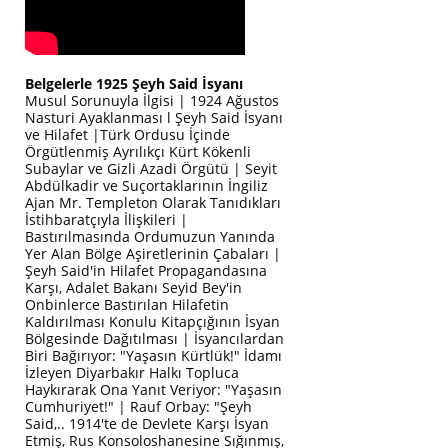
Belgelerle 1925 Şeyh Said İsyanı
Musul Sorunuyla İlgisi | 1924 Ağustos
Nasturi Ayaklanması l Şeyh Said İsyanı
ve Hilafet |Türk Ordusu İçinde
Örgütlenmiş Ayrılıkçı Kürt Kökenli
Subaylar ve Gizli Azadi Örgütü | Seyit
Abdülkadir ve Suçortaklarının İngiliz
Ajan Mr. Templeton Olarak Tanıdıkları
İstihbaratçıyla İlişkileri |
Bastırılmasında Ordumuzun Yanında
Yer Alan Bölge Aşiretlerinin Çabaları |
Şeyh Said'in Hilafet Propagandasına
Karşı, Adalet Bakanı Seyid Bey'in
Onbinlerce Bastırılan Hilafetin
Kaldırılması Konulu Kitapçığının İsyan
Bölgesinde Dağıtılması | İsyancılardan
Biri Bağırıyor: "Yaşasın Kürtlük!" İdamı
İzleyen Diyarbakır Halkı Topluca
Haykırarak Ona Yanıt Veriyor: "Yaşasın
Cumhuriyet!" | Rauf Orbay: "Şeyh
Said,.. 1914'te de Devlete Karşı İsyan
Etmiş, Rus Konsoloshanesine Sığınmış,