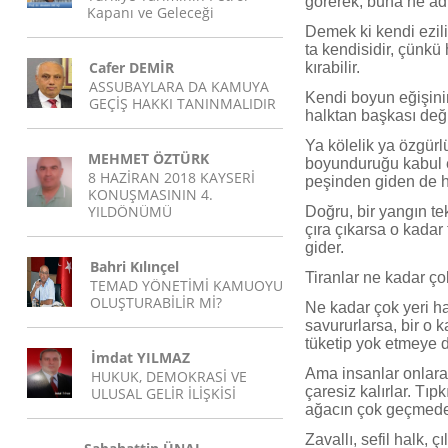
görerek, buna ne ad
Kapanı ve Geleceği
Demek ki kendi ezil
ta kendisidir, çünkü
Cafer DEMİR
kırabilir.
ASSUBAYLARA DA KAMUYA
Kendi boyun eğişini
GEÇİŞ HAKKI TANINMALIDIR
halktan başkası deği
Ya kölelik ya özgür
MEHMET ÖZTÜRK
boyunduruğu kabul e
8 HAZİRAN 2018 KAYSERİ
peşinden giden de ha
KONUŞMASININ 4.
YILDÖNÜMÜ
Doğru, bir yangın tek
çıra çıkarsa o kada
gider.
Bahri Kılınçel
Tiranlar ne kadar ço
TEMAD YÖNETİMİ KAMUOYU
OLUŞTURABİLİR Mİ?
Ne kadar çok yeri ha
savururlarsa, bir o k
tüketip yok etmeye d
İmdat YILMAZ
Ama insanlar onlara 
HUKUK, DEMOKRASİ VE
çaresiz kalırlar. Tı
ULUSAL GELİR İLİŞKİSİ
ağacın çok geçmeden
Zavallı, sefil halk, 