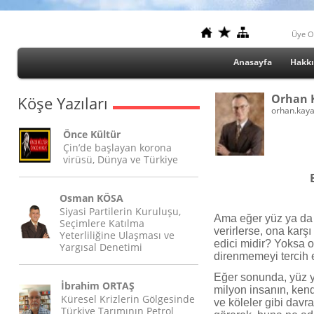
Üye O
Anasayfa
Hakk
Orhan 
Köşe Yazıları
orhan.kay
Önce Kültür
Çin’de başlayan korona
virüsü, Dünya ve Türkiye
Osman KÖSA
Siyasi Partilerin Kuruluşu,
Ama eğer yüz ya da b
Seçimlere Katılma
verirlerse, ona karş
Yeterliliğine Ulaşması ve
edici midir? Yoksa 
Yargısal Denetimi
direnmemeyi tercih e
Eğer sonunda, yüz ya
İbrahim ORTAŞ
milyon insanın, kend
Küresel Krizlerin Gölgesinde
ve köleler gibi dav
Türkiye Tarımının Petrol