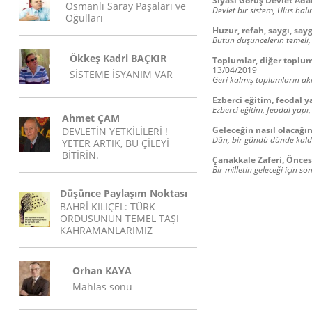
Siyasi Görüş Devlet Ad
Osmanlı Saray Paşaları ve
Devlet bir sistem, Ulus hali
Oğulları
Huzur, refah, saygı, sayg
Bütün düşüncelerin temeli,
Ökkeş Kadri BAÇKIR
Toplumlar, diğer toplumla
13/04/2019
SİSTEME İSYANIM VAR
Geri kalmış toplumların akıl
Ezberci eğitim, feodal y
Ezberci eğitim, feodal yapı
Ahmet ÇAM
Geleceğin nasıl olacağı
DEVLETİN YETKİLİLERİ !
Dün, bir gündü dünde kaldı
YETER ARTIK, BU ÇİLEYİ
BİTİRİN.
Çanakkale Zaferi, Önces
Bir milletin geleceği için
Düşünce Paylaşım Noktası
BAHRİ KILIÇEL: TÜRK
ORDUSUNUN TEMEL TAŞI
KAHRAMANLARIMIZ
Orhan KAYA
Mahlas sonu