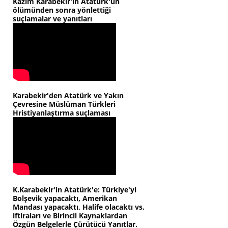
Kazım Karabekir'in Atatürk'ün
ölümünden sonra yönlettiği
suçlamalar ve yanıtları
Karabekir'den Atatürk ve Yakın
Çevresine Müslüman Türkleri
Hristiyanlaştırma suçlaması
K.Karabekir'in Atatürk'e: Türkiye'yi
Bolşevik yapacaktı, Amerikan
Mandası yapacaktı, Halife olacaktı vs.
iftiraları ve Birincil Kaynaklardan
Özgün Belgelerle Çürütücü Yanıtlar.