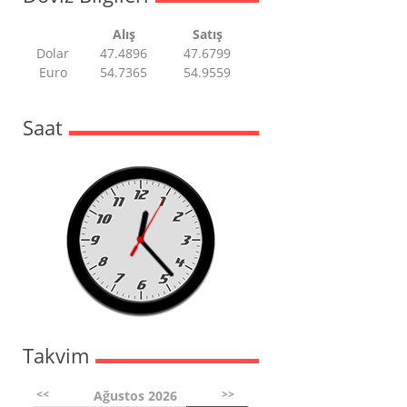
Alış
Satış
Dolar
47.4896
47.6799
Euro
54.7365
54.9559
Saat
Takvim
<<
>>
Ağustos 2026