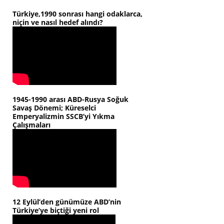
Türkiye,1990 sonrası hangi odaklarca,
niçin ve nasıl hedef alındı?
1945-1990 arası ABD-Rusya Soğuk
Savaş Dönemi; Küreselci
Emperyalizmin SSCB’yi Yıkma
Çalışmaları
12 Eylül’den günümüze ABD’nin
Türkiye’ye biçtiği yeni rol