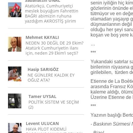
Sabahattin ÜNAL
senin iyiliğin hiç ki
Atatürkçü, Cumhuriyetçi
gözlerinin önünde el
meslek büyüğüm Fahrettin
tütmüyor ve en değer
BAĞRI abimizin ruhuna
olamadan yaşayıp gid
yazdığım AKROSTİŞ şiirim
düşmanlarının değil
olduğu her şeyi sana
koşan ve boş yere k
Mehmet KAYALI
NEDEN 30 DEĞİL DE 29 Ekim?
…
Atatürk Cumhuriyetin ilanı
için, neden 29 Ekim’i seçti?
***
Yukarıdaki satırlar 
birilerinin rüyasına 
Hasip SARIGÖZ
girilebilen, türden d
NE GÜNLERE KALDIK EY
OĞUZ ATA?
Etienne de La Boèti
arasında Fransız Kö
kaleme aldığı, ölüm
Tamer UYSAL
Üzerine Etienne de 
POLİTİK SİSTEM VE SEÇİM
***
(2)
Yazının başlığı Berto
Levent ULUCAN
- Baskının Sürmesi 
HAVA PİLOT KIDEMLİ
- Bize!