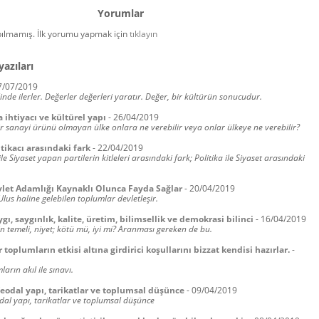
Yorumlar
ılmamış. İlk yorumu yapmak için
tıklayın
yazıları
7/07/2019
linde ilerler. Değerler değerleri yaratır. Değer, bir kültürün sonucudur.
ihtiyacı ve kültürel yapı
-
26/04/2019
r sanayi ürünü olmayan ülke onlara ne verebilir veya onlar ülkeye ne verebilir?
itikacı arasındaki fark
-
22/04/2019
 ile Siyaset yapan partilerin kitleleri arasındaki fark; Politika ile Siyaset arasındaki
vlet Adamlığı Kaynaklı Olunca Fayda Sağlar
-
20/04/2019
Ulus haline gelebilen toplumlar devletleşir.
ygı, saygınlık, kalite, üretim, bilimsellik ve demokrasi bilinci
-
16/04/2019
 temeli, niyet; kötü mü, iyi mi? Aranması gereken de bu.
 toplumların etkisi altına girdirici koşullarını bizzat kendisi hazırlar.
-
arın akıl ile sınavı.
feodal yapı, tarikatlar ve toplumsal düşünce
-
09/04/2019
odal yapı, tarikatlar ve toplumsal düşünce