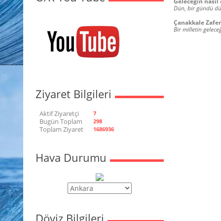
Geleceğin nasıl 
Dün, bir gündü dü
Çanakkale Zafer
Bir milletin gelec
Ziyaret Bilgileri
Aktif Ziyaretçi
7
Bugün Toplam
298
Toplam Ziyaret
1686936
Hava Durumu
Döviz Bilgileri