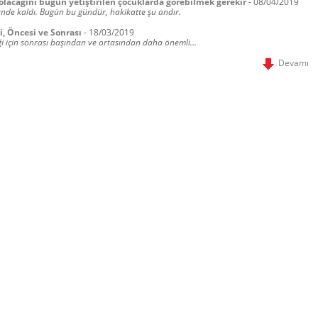
olacağını bugün yetiştirilen çocuklarda görebilmek gerekir
-
08/04/2019
nde kaldı. Bugün bu gündür, hakikatte şu andır.
i, Öncesi ve Sonrası
-
18/03/2019
eği için sonrası başından ve ortasından daha önemli…
Devamı