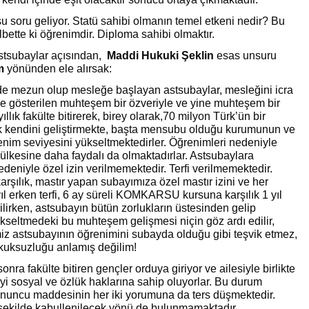
u soru geliyor. Statü sahibi olmanın temel etkeni nedir? Bu
lbette ki öğrenimdir. Diploma sahibi olmaktır.
stsubaylar açısından,
Maddi Hukuki Şeklin
esas unsuru
m
yönünden ele alırsak:
de mezun olup mesleğe başlayan astsubaylar, mesleğini icra
e gösterilen muhteşem bir özveriyle ve yine muhteşem bir
ıllık fakülte bitirerek, birey olarak,70 milyon Türk’ün bir
k kendini geliştirmekte, başta mensubu olduğu kurumunun ve
enim seviyesini yükseltmektedirler. Öğrenimleri nedeniyle
lkesine daha faydalı da olmaktadırlar. Astsubaylara
edeniyle özel izin verilmemektedir. Terfi verilmemektedir.
rşılık, mastır yapan subayımıza özel mastır izini ve her
yıl erken terfi, 6 ay süreli KOMKARSU kursuna karşılık 1 yıl
rilirken, astsubayın bütün zorlukların üstesinden gelip
kseltmedeki bu muhteşem gelişmesi niçin göz ardı edilir,
miz astsubayının öğrenimini subayda olduğu gibi teşvik etmez,
kuksuzluğu anlamış değilim!
sonra fakülte bitiren gençler orduya giriyor ve ailesiyle birlikte
yi sosyal ve özlük haklarına sahip oluyorlar. Bu durum
nuncu maddesinin her iki yorumuna da ters düşmektedir.
şekilde kabullenilecek yönü de bulunmamaktadır.