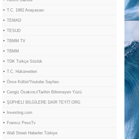
T.C. 1982 Anayasası
TEMAD
TESUD
TBMM TV
TBMM
TDK Türkçe Sözlük
T.C. Hükümetleri
Önce Kültür/Youtube Sayfası
Cengiz Özakıncı/Tarihin Bilinmeyen Yüzü
ŞÜPHELİ BİLGİLERE DAİR TEYİT.ORG
Investing.com
Fransız PessTv
Wall Street Haberler Türkiye