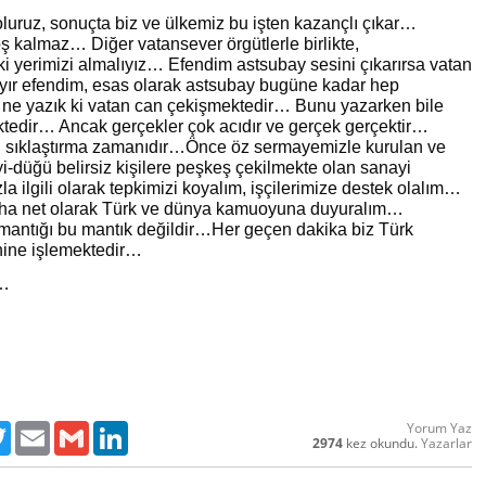
luruz, sonuçta biz ve ülkemiz bu işten kazançlı çıkar…
 kalmaz… Diğer vatansever örgütlerle birlikte,
 yerimizi almalıyız… Efendim astsubay sesini çıkarırsa vatan
ır efendim, esas olarak astsubay bugüne kadar hep
 ne yazık ki vatan can çekişmektedir… Bunu yazarken bile
tedir… Ancak gerçekler çok acıdır ve gerçek gerçektir…
ı sıklaştırma zamanıdır…Önce öz sermayemizle kurulan ve
i-düğü belirsiz kişilere peşkeş çekilmekte olan sanayi
la ilgili olarak tepkimizi koyalım, işçilerimize destek olalım…
ha net olarak Türk ve dünya kamuoyuna duyuralım…
mantığı bu mantık değildir…Her geçen dakika biz Türk
hine işlemektedir…
a…
Yorum Yaz
ebook
Twitter
Email
Gmail
LinkedIn
2974
kez okundu.
Yazarlar