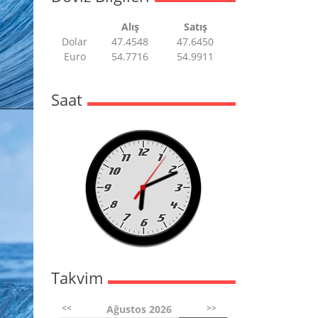
Alış
Satış
Dolar
47.4548
47.6450
Euro
54.7716
54.9911
Saat
Takvim
<<
>>
Ağustos 2026