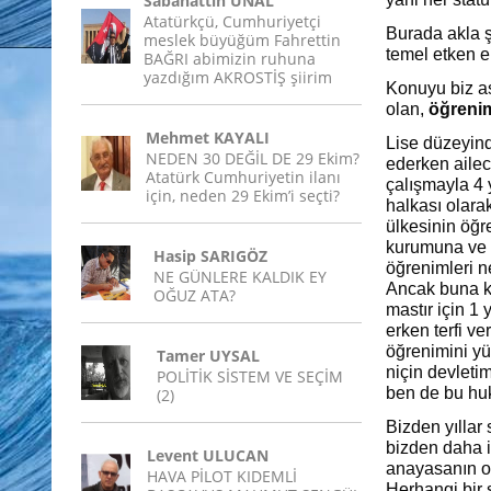
Sabahattin ÜNAL
Atatürkçü, Cumhuriyetçi
Burada akla ş
meslek büyüğüm Fahrettin
temel etken e
BAĞRI abimizin ruhuna
yazdığım AKROSTİŞ şiirim
Konuyu biz a
olan,
öğreni
Mehmet KAYALI
Lise düzeyin
NEDEN 30 DEĞİL DE 29 Ekim?
ederken ailec
Atatürk Cumhuriyetin ilanı
çalışmayla 4 y
için, neden 29 Ekim’i seçti?
halkası olara
ülkesinin öğr
kurumuna ve ü
Hasip SARIGÖZ
öğrenimleri n
NE GÜNLERE KALDIK EY
Ancak buna ka
OĞUZ ATA?
mastır için 1 
erken terfi ve
öğrenimini yü
Tamer UYSAL
niçin devleti
POLİTİK SİSTEM VE SEÇİM
ben de bu hu
(2)
Bizden yıllar 
bizden daha i
Levent ULUCAN
anayasanın o
HAVA PİLOT KIDEMLİ
Herhangi bir 