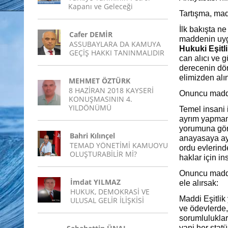
Kapanı ve Geleceği
Tartışma, mad
İlk bakışta n
Cafer DEMİR
maddenin uyg
ASSUBAYLARA DA KAMUYA
Hukuki Eşitl
GEÇİŞ HAKKI TANINMALIDIR
can alıcı ve g
derecenin dö
elimizden alı
MEHMET ÖZTÜRK
8 HAZİRAN 2018 KAYSERİ
Onuncu mad
KONUŞMASININ 4.
YILDÖNÜMÜ
Temel insani 
ayrım yapmam
yorumuna göre
Bahri Kılınçel
anayasaya ayk
TEMAD YÖNETİMİ KAMUOYU
ordu evlerind
OLUŞTURABİLİR Mİ?
haklar için i
Onuncu maddey
İmdat YILMAZ
ele alırsak:
HUKUK, DEMOKRASİ VE
Maddi Eşitlik
ULUSAL GELİR İLİŞKİSİ
ve ödevlerde,
sorumluluklar
yani her statü