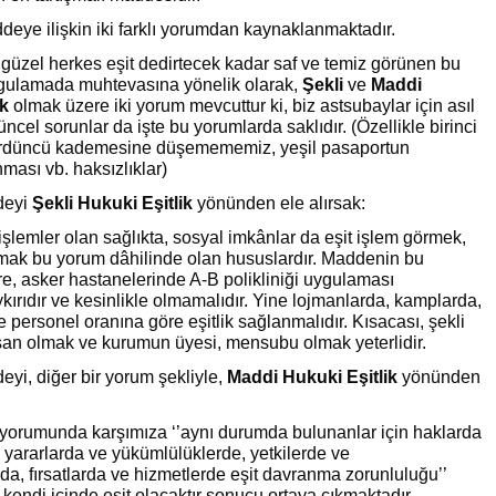
deye ilişkin iki farklı yorumdan kaynaklanmaktadır.
e güzel herkes eşit dedirtecek kadar saf ve temiz görünen bu
ulamada muhtevasına yönelik olarak,
Şekli
ve
Maddi
ik
olmak üzere iki yorum mevcuttur ki, biz astsubaylar için asıl
üncel sorunlar da işte bu yorumlarda saklıdır. (Özellikle birinci
rdüncü kademesine düşemememiz, yeşil pasaportun
nması vb. haksızlıklar)
deyi
Şekli Hukuki Eşitlik
yönünden ele alırsak:
işlemler olan sağlıkta, sosyal imkânlar da eşit işlem görmek,
ak bu yorum dâhilinde olan hususlardır. Maddenin bu
, asker hastanelerinde A-B polikliniği uygulaması
ırıdır ve kesinlikle olmamalıdır. Yine lojmanlarda, kamplarda,
e personel oranına göre eşitlik sağlanmalıdır. Kısacası, şekli
nsan olmak ve kurumun üyesi, mensubu olmak yeterlidir.
i, diğer bir yorum şekliyle,
Maddi Hukuki Eşitlik
yönünden
 yorumunda karşımıza ‘’aynı durumda bulunanlar için haklarda
 yararlarda ve yükümlülüklerde, yetkilerde ve
da, fırsatlarda ve hizmetlerde eşit davranma zorunluluğu’’
 kendi içinde eşit olacaktır sonucu ortaya çıkmaktadır.