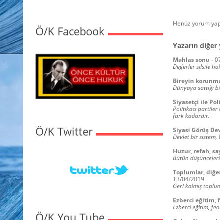
Henüz yorum yap
Ö/K Facebook
Yazarın diğer 
Mahlas sonu
-
0
Değerler silsile ha
Bireyin korunma 
Dünyaya sattığı bi
Siyasetçi ile Pol
Politikacı partiler
fark kadardır.
Ö/K Twitter
Siyasi Görüş De
Devlet bir sistem, 
Huzur, refah, sa
Bütün düşüncelerin
Toplumlar, diğer
13/04/2019
Geri kalmış topluml
Ezberci eğitim, 
Ezberci eğitim, fe
Ö/K You Tube