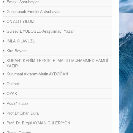
Emekli Assubaylar
Gençkuşak Emekli Astsubaylar
ON ALTI YILDIZ
Gülsev EYÜBOĞLU-Araştırmacı Yazar
İMLA KILAVUZU
Kira Bayanı
KURAN'I KERİM TEFSİRİ ELMALILI MUHAMMED HAMDİ
YAZIR
Kurumsal Aktarım-Metin AYDOĞAN
Outlook
OYAK
Pes24-Haber
Prof.Dr.Cihan Dura
Prof. Dr. Birgül AYMAN GÜLER/YÖN
Resmi Gazete