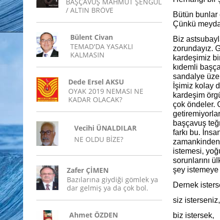
BAŞÇAVUŞ MAHMUT ŞENGÜL
/ ALTIN BRÖVE
Bütün bunlar
Çünkü meydan
Bülent Civan
Biz astsubayl
TEMAD'DA YASAKLI
zorundayız. G
KALMASIN
kardeşimiz bi
kıdemli başç
sandalye üzeri
Dede Ersel AKSU
İşimiz kolay 
OYAK 2019 NEMASI NE
kardeşim örgü
KADAR OLACAK?
çok öndeler. G
getiremiyorla
başçavuş teğm
Vecihi ÜNALDILAR
farkı bu. İns
NE OLDU BİZE?
zamankinden 
istemesi, yoğ
sorunlarını ü
Zafer ÇİMEN
şey istemeye b
Bazılarına giydiği gömlek ya
Dernek isters
dar gelmiş ya da çok bol.
siz isterseniz,
Ahmet ÖZDEN
biz istersek,