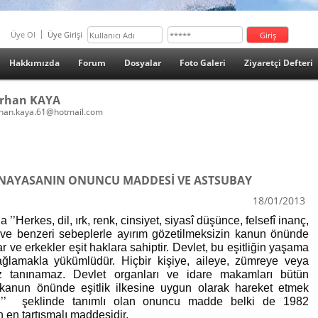
Üye Ol
Üye Girişi
Hakkımızda
Forum
Dosyalar
Foto Galeri
Ziyaretçi Defteri
rhan KAYA
han.kaya.61@hotmail.com
NAYASANIN ONUNCU MADDESİ VE ASTSUBAY
18/01/2013
’Herkes, dil, ırk, renk, cinsiyet, siyasî düşünce, felsefî inanç,
ve benzeri sebeplerle ayırım gözetilmeksizin kanun önünde
lar ve erkekler eşit haklara sahiptir. Devlet, bu eşitliğin yaşama
ğlamakla yükümlüdür. Hiçbir kişiye, aileye, zümreye veya
az tanınamaz. Devlet organları ve idare makamları bütün
 kanun önünde eşitlik ilkesine uygun olarak hareket etmek
ar.’’ şeklinde tanımlı olan onuncu madde belki de 1982
 en tartışmalı maddesidir.