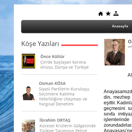
Anasayfa
O
Köşe Yazıları
or
Önce Kültür
Çin’de başlayan korona
virüsü, Dünya ve Türkiye
A
Osman KÖSA
Siyasi Partilerin Kuruluşu,
Anayasamızda ’
Seçimlere Katılma
din, mezhep 
Yeterliliğine Ulaşması ve
eşittir. Kadın
Yargısal Denetimi
geçmesini sa
sınıfa imtiy
işlemlerinde
İbrahim ORTAŞ
zorundadırl
Küresel Krizlerin Gölgesinde
Türkiye Tarımının Petrol
Anayasası’nın