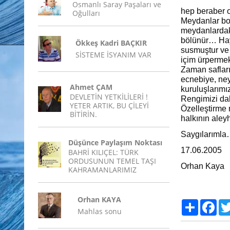
Osmanlı Saray Paşaları ve
hep beraber o
Oğulları
Meydanlar boş
meydanlardaki
bölünür… Hay
Ökkeş Kadri BAÇKIR
susmuştur ve
SİSTEME İSYANIM VAR
içim ürpermek
Zaman saflar
ecnebiye, ney
Ahmet ÇAM
kuruluşlarımız
DEVLETİN YETKİLİLERİ !
Rengimizi da
YETER ARTIK, BU ÇİLEYİ
Özelleştirme 
BİTİRİN.
halkının aley
Saygılarıml
Düşünce Paylaşım Noktası
17.06.2005
BAHRİ KILIÇEL: TÜRK
ORDUSUNUN TEMEL TAŞI
Orhan Kaya
KAHRAMANLARIMIZ
Orhan KAYA
Paylaş
Fac
Mahlas sonu