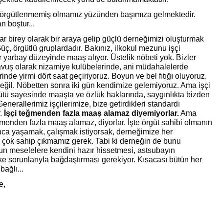
 örgütlenmemiş olmamız yüzünden başımıza gelmektedir.
 boştur...
ar birey olarak bir araya gelip güçlü derneğimizi oluşturmak
üç, örgütlü gruplardadır. Bakınız, ilkokul mezunu işçi
r yarbay düzeyinde maaş alıyor. Üstelik nöbeti yok. Bizler
avuş olarak nizamiye kulübelerinde, ani müdahalelerde
nde yirmi dört saat geçiriyoruz. Boyun ve bel fıtığı oluyoruz.
değil. Nöbetten sonra iki gün kendimize gelemiyoruz. Ama işçi
tü sayesinde maaşta ve özlük haklarında, saygınlıkta bizden
enerallerimiz işçilerimize, bize getirdikleri standardı
r.
İşçi teğmenden fazla maaş alamaz diyemiyorlar.
Ama
enden fazla maaş alamaz, diyorlar. İşte örgüt sahibi olmanın
anca yaşamak, çalışmak istiyorsak, derneğimize her
çok sahip çıkmamız gerek. Tabi ki derneğin de bunu
un meselelere kendini hazır hissetmesi, astsubayın
lke sorunlarıyla bağdaştırması gerekiyor. Kısacası bütün her
ağlı...
e,