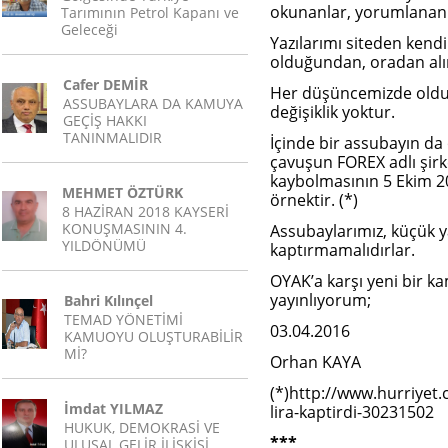
okunanlar, yorumlananl
Tarımının Petrol Kapanı ve
Geleceği
Yazılarımı siteden kend
olduğundan, oradan alı
Cafer DEMİR
Her düşüncemizde oldu
ASSUBAYLARA DA KAMUYA
değişiklik yoktur.
GEÇİŞ HAKKI
TANINMALIDIR
İçinde bir assubayın d
çavuşun FOREX adlı şirk
kaybolmasının 5 Ekim 2
MEHMET ÖZTÜRK
örnektir. (*)
8 HAZİRAN 2018 KAYSERİ
KONUŞMASININ 4.
Assubaylarımız, küçük ya
YILDÖNÜMÜ
kaptırmamalıdırlar.
OYAK’a karşı yeni bir ka
yayınlıyorum;
Bahri Kılınçel
TEMAD YÖNETİMİ
03.04.2016
KAMUOYU OLUŞTURABİLİR
Mİ?
Orhan KAYA
(*)http://www.hurriyet.
İmdat YILMAZ
lira-kaptirdi-30231502
HUKUK, DEMOKRASİ VE
***
ULUSAL GELİR İLİŞKİSİ