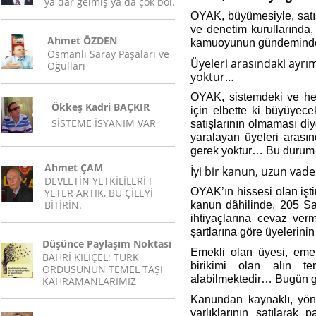
ya dar gelmiş ya da çok bol.
OYAK, büyümesiyle, satış
ve denetim kurullarında
Ahmet ÖZDEN
kamuoyunun gündeminde 
Osmanlı Saray Paşaları ve
Üyeleri arasındaki ayrımc
Oğulları
yoktur…
OYAK, sistemdeki ve her 
Ökkeş Kadri BAÇKIR
için elbette ki büyüyec
SİSTEME İSYANIM VAR
satışlarının olmaması di
yaralayan üyeleri arasınd
gerek yoktur… Bu durum
Ahmet ÇAM
İyi bir kanun, uzun vad
DEVLETİN YETKİLİLERİ !
OYAK’ın hissesi olan işt
YETER ARTIK, BU ÇİLEYİ
BİTİRİN.
kanun dâhilinde. 205 Sa
ihtiyaçlarına cevaz ve
şartlarına göre üyelerini
Düşünce Paylaşım Noktası
Emekli olan üyesi, emekl
BAHRİ KILIÇEL: TÜRK
birikimi olan alın ter
ORDUSUNUN TEMEL TAŞI
alabilmektedir… Bugün gi
KAHRAMANLARIMIZ
Kanundan kaynaklı, yöne
varlıklarının satılarak