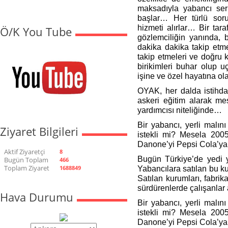
maksadıyla yabancı ser
başlar… Her türlü sor
hizmeti alırlar… Bir tara
Ö/K You Tube
gözlemciliğin yanında, 
dakika dakika takip etmes
takip etmeleri ve doğru
birikimleri buhar olup u
işine ve özel hayatına 
OYAK, her dalda istihda
askeri eğitim alarak me
yardımcısı niteliğinde…
Bir yabancı, yerli malın
Ziyaret Bilgileri
istekli mi? Mesela 2005
Danone’yi Pepsi Cola’ya 
Aktif Ziyaretçi
8
Bugün Türkiye’de yedi y
Bugün Toplam
466
Toplam Ziyaret
1688849
Yabancılara satılan bu k
Satılan kurumları, fabrika
sürdürenlerde çalışanlar 
Hava Durumu
Bir yabancı, yerli malın
istekli mi? Mesela 2005
Danone’yi Pepsi Cola’ya 