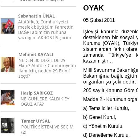
OYAK
Sabahattin ÜNAL
05 Şubat 2011
Atatürkçü, Cumhuriyetçi
meslek büyüğüm Fahrettin
İşleyişi kanunla düzenl
BAĞRI abimizin ruhuna
yazdığım AKROSTİŞ şiirim
desteklenen bir sosyal
Kurumu (OYAK), Türkiye’
sistemlerden farklı ola
Mehmet KAYALI
zamanda Türkiye’ye k
NEDEN 30 DEĞİL DE 29
kazanmıştır…
Ekim? Atatürk Cumhuriyetin
Milli Savunma Bakanlığı
ilanı için, neden 29 Ekim’i
Bakanlığına bağlı, eğiti
seçti?
organları şu şekildedir:
205 sayılı Kanuna Göre O
Hasip SARIGÖZ
NE GÜNLERE KALDIK EY
Madde 2 - Kurumun organl
OĞUZ ATA?
a) Temsilciler Kurulu,
b) Genel Kurul,
Tamer UYSAL
c) Yönetim Kurulu,
POLİTİK SİSTEM VE SEÇİM
(2)
d) Denetleme Kurulu,