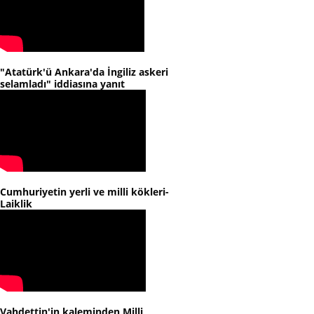
"Atatürk'ü Ankara'da İngiliz askeri
selamladı" iddiasına yanıt
Cumhuriyetin yerli ve milli kökleri-
Laiklik
Vahdettin'in kaleminden Milli