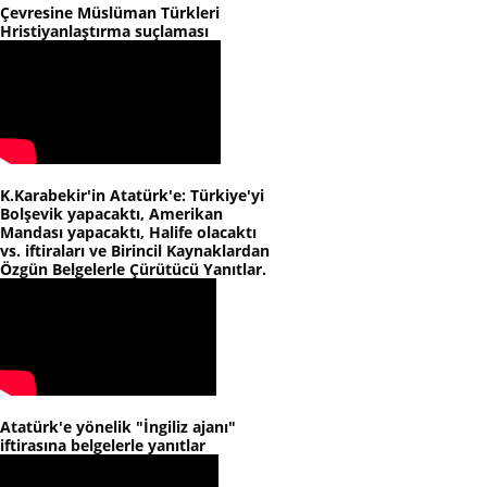
Çevresine Müslüman Türkleri
Hristiyanlaştırma suçlaması
K.Karabekir'in Atatürk'e: Türkiye'yi
Bolşevik yapacaktı, Amerikan
Mandası yapacaktı, Halife olacaktı
vs. iftiraları ve Birincil Kaynaklardan
Özgün Belgelerle Çürütücü Yanıtlar.
Atatürk'e yönelik "İngiliz ajanı"
iftirasına belgelerle yanıtlar