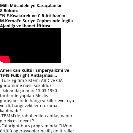
Milli Mücadele'ye Karaçalanlar
8.Bölüm:
"N.F.Kısakürek ve C.R.Atilhan'ın
M.Kemal'e Suriye Cephesinde İngiliz
Ajanlığı ve İhanet İftirası.
Amerikan Kültür Emperyalizmi ve
1949 Fulbright Antlaşması...
-Türk Eğitim Sistemi ABD ve CIA
güdümüne nasıl sokuldu?
-İkili antlaşmanın 13.03.1950
tarihinde yapılan Meclis
görüşmesinde hangi vekiller evet oyu
verdi, hangi vekiller oturuma
katılmadı ?
-TBMM'de kabul edilen antlaşmanın
gerekçesi neydi ?
-Fulbright burs programında CIA'nın
örtülü operasyonlarına ilişkin itiraflar