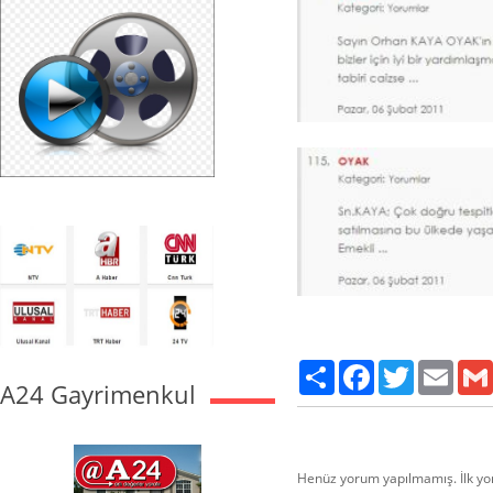
Paylaş
Facebook
Twitter
Email
A24 Gayrimenkul
Henüz yorum yapılmamış. İlk y