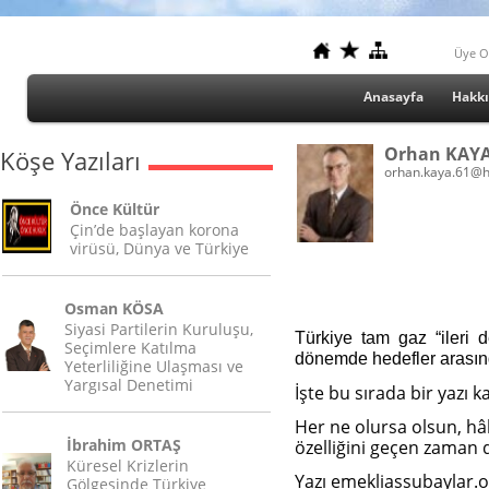
Üye O
Anasayfa
Hakk
Orhan KAY
Köşe Yazıları
orhan.kaya.61@h
Önce Kültür
Çin’de başlayan korona
virüsü, Dünya ve Türkiye
Osman KÖSA
Siyasi Partilerin Kuruluşu,
Türkiye tam gaz “ileri 
Seçimlere Katılma
dönemde hedefler arasın
Yeterliliğine Ulaşması ve
Yargısal Denetimi
İşte bu sırada bir yazı k
Her ne olursa olsun, hâ
İbrahim ORTAŞ
özelliğini geçen zaman 
Küresel Krizlerin
Yazı emekliassubaylar.or
Gölgesinde Türkiye