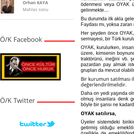
Orhan KAYA
ödenmesi veya OYAK üyel
Mahlas sonu
gelinmekte…
Bu durumda ilk akla gele
Faydası mı, yoksa zararı 
Her şeyden önce OYAK, y
Ö/K Facebook
sermayesi, bir Türk kuru
OYAK, kurulurken, insanl
üzere, kimsenin boynunda
traktörünü, ineğini vb. 
pazardan pay almak is
grupları da mevcut olab
Bir kurumun satılması i
değerlendirilmelidir.
Daha on yedi yaşında olm
Ö/K Twitter
olmuş insanlara denk g
böyle bir şansı ne kadard
OYAK satılırsa,
Üyeler sistemdeki biriki
getirmiş olduğu emeklil
özellikle de emekliliği