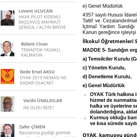
e) Genel Müdürlük
Levent ULUCAN
4357 sayılı Hususi İdare
HAVA PİLOT KIDEMLİ
Taltif ve Cezalandırılm
BAŞÇAVUŞ MAHMUT
İçtimaî Yardım Sandığı
ŞENGÜL / ALTIN BRÖVE
Kanun gereğince işleyişi
İlkokul Öğretmenleri S
Bülent Civan
TEMAD'DA YASAKLI
MADDE 5-
Sandığın org
KALMASIN
a)
Temsilciler Kurulu (G
c)
Yönetim Kurulu,
Dede Ersel AKSU
d)
Denetleme Kurulu,
OYAK 2019 NEMASI NE
KADAR OLACAK?
e)
Genel Müdürlük
OYAK Türk halkına iş
Vecihi ÜNALDILAR
hizmet de sunmaktadı
halka ve üyelerine s
NE OLDU BİZE?
dolandırdığına, alda
Kurmuş olduğu bankas
ve kısa sürede sayıl
Zafer ÇİMEN
Bazılarına giydiği gömlek
OYAK, kamuoyu gün