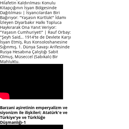
Hilafetin Kaldırılması Konulu
Kitapçığının İsyan Bölgesinde
Dağıtılması | İsyancılardan Biri
Bağırıyor: "Yaşasın Kürtlük!" İdamı
İzleyen Diyarbakır Halkı Topluca
Haykırarak Ona Yanıt Veriyor:
"Yaşasın Cumhuriyet!" | Rauf Orbay:
"Şeyh Said,.. 1914'te de Devlete Karşı
İsyan Etmiş, Rus Konsoloshanesine
Sığınmış, 1. Dünya Savaşı Arifesinde
Rusya Hesabına Çalıştığı Sabit
Olmuş, Müseccel (Sabıkalı) Bir
Mahluktu.
Barzani aşiretinin emperyalizm ve
siyonizm ile ilişkileri; Atatürk'e ve
Türkiye'ye ve Türklüğe
Düşmanlığı-1