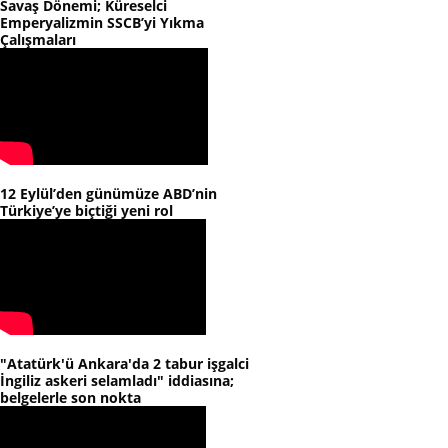
Savaş Dönemi; Küreselci
Emperyalizmin SSCB’yi Yıkma
Çalışmaları
12 Eylül’den günümüze ABD’nin
Türkiye’ye biçtiği yeni rol
"Atatürk'ü Ankara'da 2 tabur işgalci
İngiliz askeri selamladı" iddiasına;
belgelerle son nokta