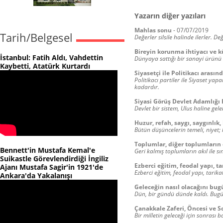
Yazarın diğer yazıları
Mahlas sonu
-
07/07/2019
Tarih/Belgesel
Değerler silsile halinde ilerler. D
Bireyin korunma ihtiyacı ve k
İstanbul: Fatih Aldı, Vahdettin
Dünyaya sattığı bir sanayi ürünü 
Kaybetti, Atatürk Kurtardı
Siyasetçi ile Politikacı arasın
Politikacı partiler ile Siyaset yapa
kadardır.
Siyasi Görüş Devlet Adamlığı
Devlet bir sistem, Ulus haline gele
Huzur, refah, saygı, saygınlık,
Bütün düşüncelerin temeli, niyet;
Toplumlar, diğer toplumların et
Bennett'in Mustafa Kemal'e
Geri kalmış toplumların akıl ile sı
Suikastle Görevlendirdiği İngiliz
Ezberci eğitim, feodal yapı, t
Ajanı Mustafa Sagir'in 1921'de
Ezberci eğitim, feodal yapı, tarik
Ankara'da Yakalanışı
Geleceğin nasıl olacağını bug
Dün, bir gündü dünde kaldı. Bugü
Çanakkale Zaferi, Öncesi ve S
Bir milletin geleceği için sonras