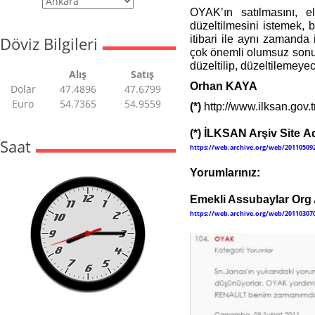
OYAK’ın satılmasını, el
düzeltilmesini istemek, 
Döviz Bilgileri
itibari ile aynı zamanda 
çok önemli olumsuz sonuç
düzeltilip, düzeltilemeye
Alış
Satış
Orhan KAYA
Dolar
47.4896
47.6799
Euro
54.7365
54.9559
(*)
http://www.ilksan.gov.
(*) İLKSAN Arşiv Site A
Saat
https://web.archive.org/web/201105092
Yorumlarınız:
Emekli Assubaylar Org 
https://web.archive.org/web/2011030