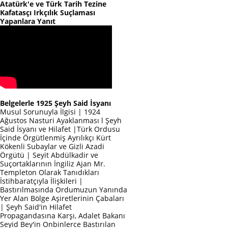
Atatürk'e ve Türk Tarih Tezine
Kafatasçı Irkçılık Suçlaması
Yapanlara Yanıt
Belgelerle 1925 Şeyh Said İsyanı
Musul Sorunuyla İlgisi | 1924
Ağustos Nasturi Ayaklanması l Şeyh
Said İsyanı ve Hilafet |Türk Ordusu
İçinde Örgütlenmiş Ayrılıkçı Kürt
Kökenli Subaylar ve Gizli Azadi
Örgütü | Seyit Abdülkadir ve
Suçortaklarının İngiliz Ajan Mr.
Templeton Olarak Tanıdıkları
İstihbaratçıyla İlişkileri |
Bastırılmasında Ordumuzun Yanında
Yer Alan Bölge Aşiretlerinin Çabaları
| Şeyh Said'in Hilafet
Propagandasına Karşı, Adalet Bakanı
Seyid Bey'in Onbinlerce Bastırılan