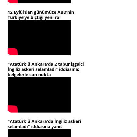
12 Eylül’den günümüze ABD’nin
Türkiye’ye biçtiği yeni rol
"Atatürk'ü Ankara'da 2 tabur işgalci
İngiliz askeri selamladı" iddiasına;
belgelerle son nokta
"Atatürk'ü Ankara'da İngiliz askeri
selamladı" iddiasına yanıt