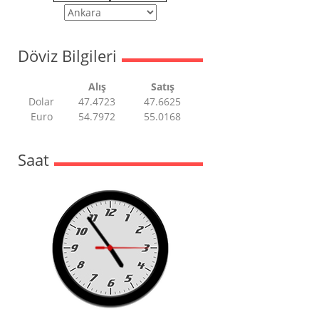
Döviz Bilgileri
Alış
Satış
Dolar
47.4723
47.6625
Euro
54.7972
55.0168
Saat