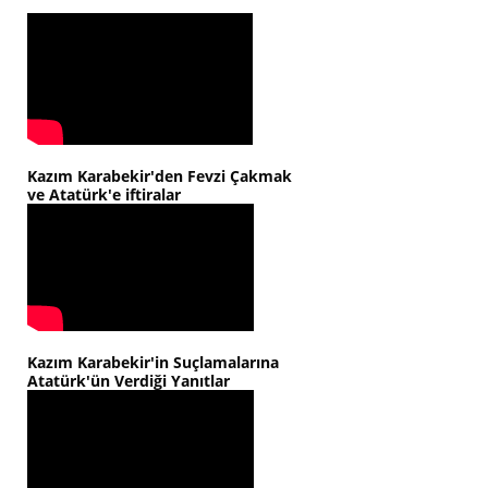
Kazım Karabekir'den Fevzi Çakmak
ve Atatürk'e iftiralar
Kazım Karabekir'in Suçlamalarına
Atatürk'ün Verdiği Yanıtlar