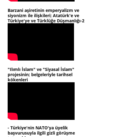
Barzani aşiretinin emperyalizm ve
siyonizm ile ilişkileri; Atatürk'e ve
Türkiye'ye ve Türklüğe Düşmanlığı-2
"Ilımlı İslam" ve "Siyasal İslam"
projesinin; belgeleriyle tarihsel
kökenleri
- Türkiye'nin NATO'ya üyelik
başvurusuyla ilgili gizli görüşme