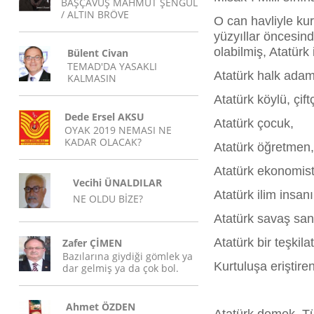
BAŞÇAVUŞ MAHMUT ŞENGÜL
/ ALTIN BRÖVE
O can havliyle kur
yüzyıllar öncesind
olabilmiş, Atatürk
Bülent Civan
TEMAD'DA YASAKLI
Atatürk halk adam
KALMASIN
Atatürk köylü, çiftç
Dede Ersel AKSU
Atatürk çocuk,
OYAK 2019 NEMASI NE
KADAR OLACAK?
Atatürk öğretmen,
Atatürk ekonomist
Vecihi ÜNALDILAR
Atatürk ilim insanı
NE OLDU BİZE?
Atatürk savaş sana
Atatürk bir teşkila
Zafer ÇİMEN
Bazılarına giydiği gömlek ya
Kurtuluşa eriştire
dar gelmiş ya da çok bol.
Ahmet ÖZDEN