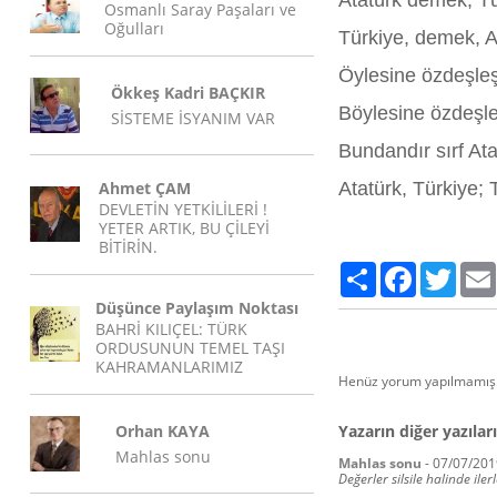
Atatürk demek, T
Osmanlı Saray Paşaları ve
Oğulları
Türkiye, demek, A
Öylesine özdeşleş
Ökkeş Kadri BAÇKIR
Böylesine özdeşle
SİSTEME İSYANIM VAR
Bundandır sırf Atat
Ahmet ÇAM
Atatürk, Türkiye; 
DEVLETİN YETKİLİLERİ !
YETER ARTIK, BU ÇİLEYİ
BİTİRİN.
Paylaş
Facebook
Twitte
Düşünce Paylaşım Noktası
BAHRİ KILIÇEL: TÜRK
ORDUSUNUN TEMEL TAŞI
KAHRAMANLARIMIZ
Henüz yorum yapılmamış.
Orhan KAYA
Yazarın diğer yazıları
Mahlas sonu
Mahlas sonu
-
07/07/201
Değerler silsile halinde ile