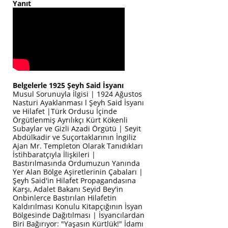
Yanıt
Belgelerle 1925 Şeyh Said İsyanı
Musul Sorunuyla İlgisi | 1924 Ağustos
Nasturi Ayaklanması l Şeyh Said İsyanı
ve Hilafet |Türk Ordusu İçinde
Örgütlenmiş Ayrılıkçı Kürt Kökenli
Subaylar ve Gizli Azadi Örgütü | Seyit
Abdülkadir ve Suçortaklarının İngiliz
Ajan Mr. Templeton Olarak Tanıdıkları
İstihbaratçıyla İlişkileri |
Bastırılmasında Ordumuzun Yanında
Yer Alan Bölge Aşiretlerinin Çabaları |
Şeyh Said'in Hilafet Propagandasına
Karşı, Adalet Bakanı Seyid Bey'in
Onbinlerce Bastırılan Hilafetin
Kaldırılması Konulu Kitapçığının İsyan
Bölgesinde Dağıtılması | İsyancılardan
Biri Bağırıyor: "Yaşasın Kürtlük!" İdamı