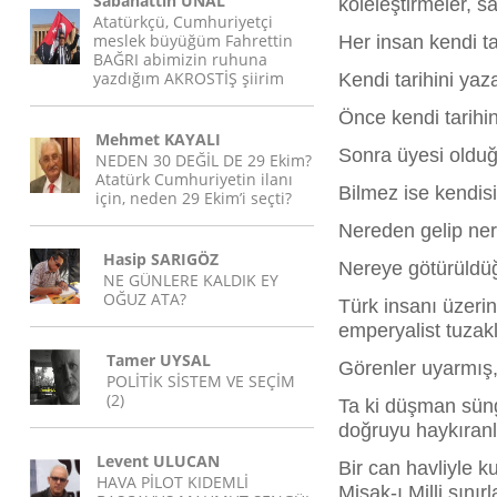
Sabahattin ÜNAL
köleleştirmeler, s
Atatürkçü, Cumhuriyetçi
meslek büyüğüm Fahrettin
Her insan kendi ta
BAĞRI abimizin ruhuna
yazdığım AKROSTİŞ şiirim
Kendi tarihini ya
Önce kendi tarihin
Mehmet KAYALI
Sonra üyesi olduğ
NEDEN 30 DEĞİL DE 29 Ekim?
Atatürk Cumhuriyetin ilanı
Bilmez ise kendisi
için, neden 29 Ekim’i seçti?
Nereden gelip nere
Hasip SARIGÖZ
Nereye götürüldüğ
NE GÜNLERE KALDIK EY
OĞUZ ATA?
Türk insanı üzerin
emperyalist tuzakl
Tamer UYSAL
Görenler uyarmış
POLİTİK SİSTEM VE SEÇİM
(2)
Ta ki düşman sün
doğruyu haykıranl
Levent ULUCAN
Bir can havliyle k
HAVA PİLOT KIDEMLİ
Misak-ı Milli sınırl