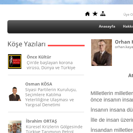
Üye O
Anasayfa
Hakk
Orhan 
Köşe Yazıları
orhan.kay
Önce Kültür
Çin’de başlayan korona
virüsü, Dünya ve Türkiye
At
Osman KÖSA
Siyasi Partilerin Kuruluşu,
Milletlerin millet
Seçimlere Katılma
Yeterliliğine Ulaşması ve
önce insanın insa
Yargısal Denetimi
İnsanın insana d
İlle de insan üze
İbrahim ORTAŞ
Küresel Krizlerin Gölgesinde
İnsandan milletle
Türkiye Tarımının Petrol