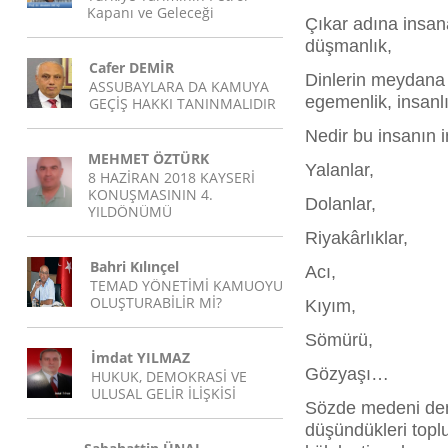
Kapanı ve Geleceği
Çıkar adına insan
düşmanlık,
Cafer DEMİR
Dinlerin meydana 
ASSUBAYLARA DA KAMUYA
egemenlik, insan
GEÇİŞ HAKKI TANINMALIDIR
Nedir bu insanın 
MEHMET ÖZTÜRK
Yalanlar,
8 HAZİRAN 2018 KAYSERİ
KONUŞMASININ 4.
Dolanlar,
YILDÖNÜMÜ
Riyakârlıklar,
Bahri Kılınçel
Acı,
TEMAD YÖNETİMİ KAMUOYU
OLUŞTURABİLİR Mİ?
Kıyım,
Sömürü,
İmdat YILMAZ
Gözyaşı…
HUKUK, DEMOKRASİ VE
ULUSAL GELİR İLİŞKİSİ
Sözde medeni deni
düşündükleri toplu