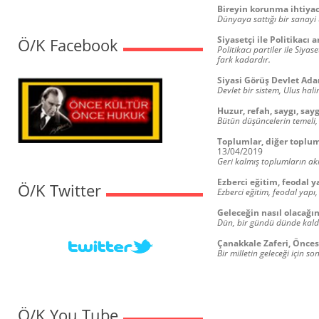
Bireyin korunma ihtiyac
Dünyaya sattığı bir sanayi
Siyasetçi ile Politikacı 
Ö/K Facebook
Politikacı partiler ile Siyas
fark kadardır.
Siyasi Görüş Devlet Ad
Devlet bir sistem, Ulus hali
Huzur, refah, saygı, sayg
Bütün düşüncelerin temeli,
Toplumlar, diğer toplumla
13/04/2019
Geri kalmış toplumların akıl
Ezberci eğitim, feodal y
Ö/K Twitter
Ezberci eğitim, feodal yapı
Geleceğin nasıl olacağı
Dün, bir gündü dünde kaldı
Çanakkale Zaferi, Önces
Bir milletin geleceği için
Ö/K You Tube