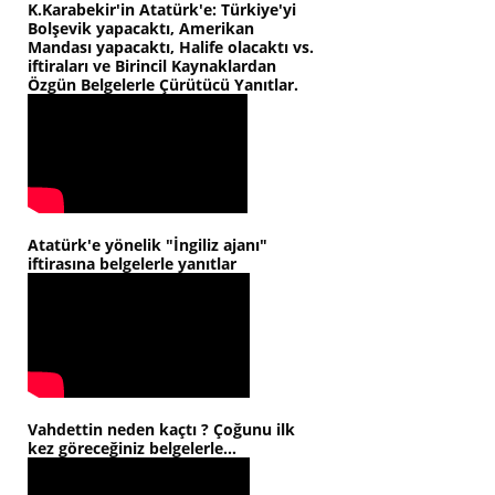
K.Karabekir'in Atatürk'e: Türkiye'yi
Bolşevik yapacaktı, Amerikan
Mandası yapacaktı, Halife olacaktı vs.
iftiraları ve Birincil Kaynaklardan
Özgün Belgelerle Çürütücü Yanıtlar.
Atatürk'e yönelik "İngiliz ajanı"
iftirasına belgelerle yanıtlar
Vahdettin neden kaçtı ? Çoğunu ilk
kez göreceğiniz belgelerle...