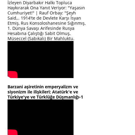
İzleyen Diyarbakır Halkı Topluca
Haykırarak Ona Yanıt Veriyor: "Yaşasın
Cumhuriyet!" | Rauf Orbay: "Şeyh
Said,.. 1914'te de Devlete Karşı İsyan
Etmiş, Rus Konsoloshanesine Sığınmış,
1. Dünya Savaşı Arifesinde Rusya
Hesabına Çalıştığı Sabit Olmuş,
Müseccel (Sabıkalı) Bir Mahluktu.
Barzani aşiretinin emperyalizm ve
siyonizm ile ilişkileri; Atatürk'e ve
Türkiye'ye ve Türklüğe Düşmanlığı-1