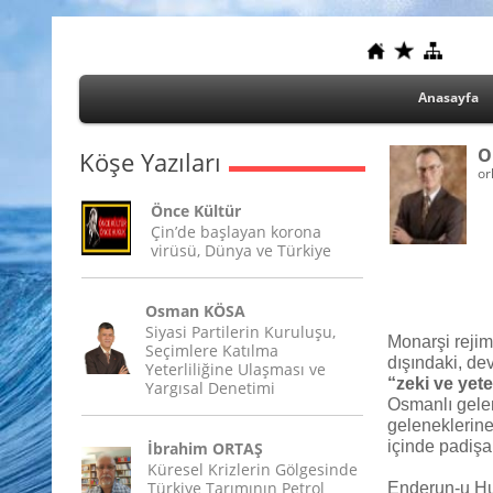
Anasayfa
O
Köşe Yazıları
or
Önce Kültür
Çin’de başlayan korona
virüsü, Dünya ve Türkiye
Osman KÖSA
Siyasi Partilerin Kuruluşu,
Monarşi rejim
Seçimlere Katılma
dışındaki, de
Yeterliliğine Ulaşması ve
“zeki ve yete
Yargısal Denetimi
Osmanlı gelen
geleneklerine
içinde padişa
İbrahim ORTAŞ
Küresel Krizlerin Gölgesinde
Türkiye Tarımının Petrol
Enderun-u Hum