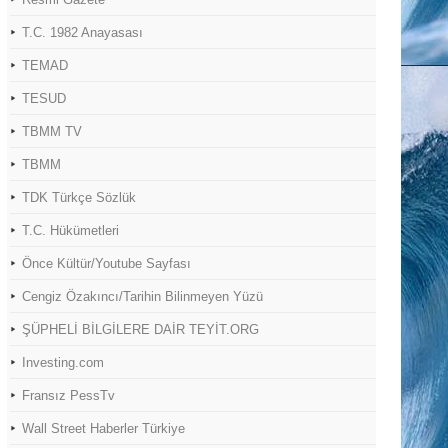
T.C. 1982 Anayasası
TEMAD
TESUD
TBMM TV
TBMM
TDK Türkçe Sözlük
T.C. Hükümetleri
Önce Kültür/Youtube Sayfası
Cengiz Özakıncı/Tarihin Bilinmeyen Yüzü
ŞÜPHELİ BİLGİLERE DAİR TEYİT.ORG
Investing.com
Fransız PessTv
Wall Street Haberler Türkiye