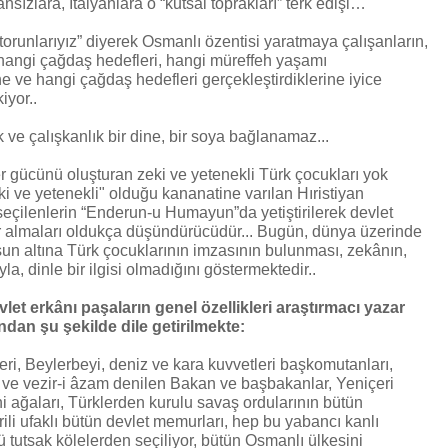
ransızlara, İtalyanlara o “kutsal toprakları” terk edişi…
torunlarıyız” diyerek Osmanlı özentisi yaratmaya çalışanların,
hangi çağdaş hedefleri, hangi müreffeh yaşamı
e ve hangi çağdaş hedefleri gerçekleştirdiklerine iyice
iyor..
 ve çalışkanlık bir dine, bir soya bağlanamaz...
r gücünü oluşturan zeki ve yetenekli Türk çocukları yok
eki ve yetenekli" olduğu kananatine varılan Hıristiyan
eçilenlerin “Enderun-u Humayun”da yetiştirilerek devlet
r almaları oldukça düşündürücüdür... Bugün, dünya üzerinde
un altına Türk çocuklarının imzasının bulunması, zekânın,
la, dinle bir ilgisi olmadığını göstermektedir..
et erkânı paşaların genel özellikleri araştırmacı yazar
ndan şu şekilde dile getirilmekte:
ri, Beylerbeyi, deniz ve kara kuvvetleri başkomutanları,
r ve vezir-i âzam denilen Bakan ve başbakanlar, Yeniçeri
hi ağaları, Türklerden kurulu savaş ordularının bütün
rili ufaklı bütün devlet memurları, hep bu yabancı kanlı
ü tutsak kölelerden seçiliyor, bütün Osmanlı ülkesini