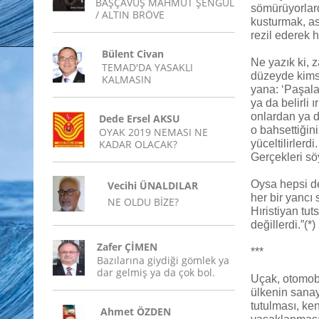
BAŞÇAVUŞ MAHMUT ŞENGÜL
sömürüyorlard
/ ALTIN BRÖVE
kusturmak, as
rezil ederek 
Bülent Civan
Ne yazık ki, z
TEMAD'DA YASAKLI
düzeyde kimse
KALMASIN
yana: ‘Paşalar
ya da belirli 
onlardan ya d
Dede Ersel AKSU
o bahsettiğini
OYAK 2019 NEMASI NE
KADAR OLACAK?
yüceltilirlerd
Gerçekleri sö
Oysa hepsi de
Vecihi ÜNALDILAR
her bir yancı 
NE OLDU BİZE?
Hıristiyan tu
değillerdi.”(*)
Zafer ÇİMEN
***
Bazılarına giydiği gömlek ya
dar gelmiş ya da çok bol.
Uçak, otomobi
ülkenin sanay
tutulması, ke
Ahmet ÖZDEN