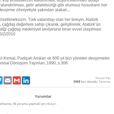
 köy enstitülerinin kaldırılması, düşüncelerinden dolayı
alandırılması, gelir adaletsizliği gibi olumsuz hususların her
devşirme zihniyetiyle yakından alakalı...
 gözetilmeksizin, Türk vatandaşı olan her bireyin, Atatürk
, çağdaş değerlere sahip çıkarak, geliştirerek; Atatürk’ün
rdiği çağdaş medeniyet seviyesine biran evvel ulaşılması
5/2/2010
i Kemal, Padişah Anaları ve 600 yıl bizi yöneten devşirmeler,
lumsal Dönüşüm Yayınları, 1990, s.306
Yorum Yaz
ebook
Twitter
Email
Gmail
LinkedIn
3968
kez okundu.
Yazarlar
Yorumlar
ılmamış. İlk yorumu yapmak için
tıklayın