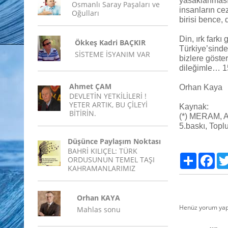
yasaklanması,
Osmanlı Saray Paşaları ve
insanların cez
Oğulları
birisi bence, 
Din, ırk farkı
Ökkeş Kadri BAÇKIR
Türkiye’sinde
SİSTEME İSYANIM VAR
bizlere göste
dileğimle… 1
Ahmet ÇAM
Orhan Kaya
DEVLETİN YETKİLİLERİ !
YETER ARTIK, BU ÇİLEYİ
Kaynak:
BİTİRİN.
(*) MERAM, Al
5.baskı, Top
Düşünce Paylaşım Noktası
BAHRİ KILIÇEL: TÜRK
Paylaş
Fac
ORDUSUNUN TEMEL TAŞI
KAHRAMANLARIMIZ
Orhan KAYA
Henüz yorum yap
Mahlas sonu