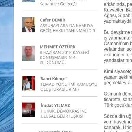
Kapanı ve Geleceği
erkânında, pa
Kuvvetleri Ba
Ağası, Sipah
Cafer DEMİR
yapmaktaydıla
ASSUBAYLARA DA KAMUYA
GEÇİŞ HAKKI TANINMALIDIR
Bu devşirme s
iş yapmama, y
Osmanlı’nın b
MEHMET ÖZTÜRK
vefatından so
8 HAZİRAN 2018 KAYSERİ
ekonominin, s
KONUŞMASININ 4.
yandaşlarının
YILDÖNÜMÜ
Kimi siyasetç
yaşam şeklini
Bahri Kılınçel
geçmekteyiz..
TEMAD YÖNETİMİ KAMUOYU
OLUŞTURABİLİR Mİ?
Osmanlı dönem
ticarette, san
İmdat YILMAZ
Türk çocukları
HUKUK, DEMOKRASİ VE
ULUSAL GELİR İLİŞKİSİ
Sözde din uğr
ve nihayetind
kanarak, Hris