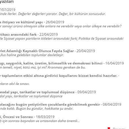
yazıları
7/07/2019
linde ilerler. Değerler değerleri yaratır. Değer, bir kültürün sonucudur.
ihtiyacı ve kültürel yapı
-
26/04/2019
r sanayi ürünü olmayan ülke onlara ne verebilir veya onlar ülkeye ne verebilir?
itikacı arasındaki fark
-
22/04/2019
 ile Siyaset yapan partilerin kitleleri arasındaki fark; Politika ile Siyaset arasındaki
vlet Adamlığı Kaynaklı Olunca Fayda Sağlar
-
20/04/2019
Ulus haline gelebilen toplumlar devletleşir.
ygı, saygınlık, kalite, üretim, bilimsellik ve demokrasi bilinci
-
16/04/2019
 temeli, niyet; kötü mü, iyi mi? Aranması gereken de bu.
 toplumların etkisi altına girdirici koşullarını bizzat kendisi hazırlar.
-
arın akıl ile sınavı.
feodal yapı, tarikatlar ve toplumsal düşünce
-
09/04/2019
odal yapı, tarikatlar ve toplumsal düşünce
olacağını bugün yetiştirilen çocuklarda görebilmek gerekir
-
08/04/2019
nde kaldı. Bugün bu gündür, hakikatte şu andır.
i, Öncesi ve Sonrası
-
18/03/2019
eği için sonrası başından ve ortasından daha önemli…