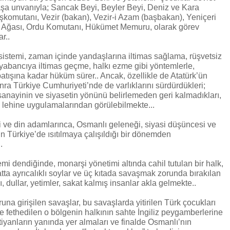
şa unvanıyla; Sancak Beyi, Beyler Beyi, Deniz ve Kara
şkomutanı, Vezir (bakan), Vezir-i Azam (başbakan), Yeniçeri
i Ağası, Ordu Komutanı, Hükümet Memuru, olarak görev
r..
istemi, zaman içinde yandaşlarına iltimas sağlama, rüşvetsiz
abancıya iltimas geçme, halkı ezme gibi yöntemlerle,
atışına kadar hüküm sürer.. Ancak, özellikle de Atatürk’ün
nra Türkiye Cumhuriyeti’nde de varlıklarını sürdürdükleri;
anayinin ve siyasetin yönünü belirlemeden geri kalmadıkları,
 lehine uygulamalarından görülebilmekte...
i ve din adamlarınca, Osmanlı geleneği, siyasi düşüncesi ve
n Türkiye’de ısıtılmaya çalışıldığı bir dönemden
.
i dendiğinde, monarşi yönetimi altında cahil tutulan bir halk,
atta ayrıcalıklı soylar ve üç kıtada savaşmak zorunda bırakılan
, dullar, yetimler, sakat kalmış insanlar akla gelmekte..
una girişilen savaşlar, bu savaşlarda yitirilen Türk çocukları
e fethedilen o bölgenin halkının sahte İngiliz peygamberlerine
tiyanların yanında yer almaları ve finalde Osmanlı’nın