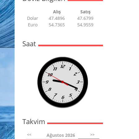
Alış
Satış
Dolar
47.4896
47.6799
Euro
54.7365
54.9559
Saat
Takvim
<<
>>
Ağustos 2026