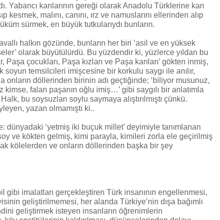
ı. Yabancı kanlarının gereği olarak Anadolu Türklerine kan
ıp kesmek, malını, canını, ırz ve namuslarını ellerinden alıp
hüküm sürmek, en büyük tutkularıydı bunların.
avallı halkın gözünde, bunların her biri ‘asil ve en yüksek
ler’ olarak büyütülürdü. Bu yüzdendir ki, yüzlerce yıldan bu
, Paşa çocukları, Paşa kızları ve Paşa karıları’ gökten inmiş,
ırk soyun temsilcileri imişcesine bir korkulu saygı ile anılır,
a onların döllerinden birinin adı geçtiğinde; ‘biliyor musunuz,
z kimse, falan paşanın oğlu imiş…’ gibi saygılı bir anlatımla
i. Halk, bu soysuzları soylu saymaya alıştırılmıştı çünkü.
yleyen, yazan olmamıştı ki..
: dünyadaki ‘yetmiş iki buçuk millet’ deyimiyle tanımlanan
soy ve kökten gelmiş, kimi parayla, kimileri zorla ele geçirilmiş
tsak kölelerden ve onların döllerinden başka bir şey
l gibi imalatları gerçekleştiren Türk insanının engellenmesi,
isinin geliştirilmemesi, her alanda Türkiye’nin dışa bağımlı
ndini geliştirmek isteyen insanların öğrenimlerin