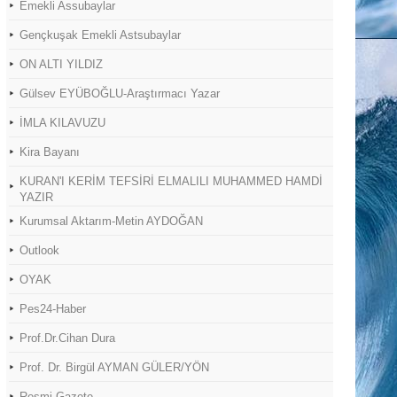
Emekli Assubaylar
Gençkuşak Emekli Astsubaylar
ON ALTI YILDIZ
Gülsev EYÜBOĞLU-Araştırmacı Yazar
İMLA KILAVUZU
Kira Bayanı
KURAN'I KERİM TEFSİRİ ELMALILI MUHAMMED HAMDİ
YAZIR
Kurumsal Aktarım-Metin AYDOĞAN
Outlook
OYAK
Pes24-Haber
Prof.Dr.Cihan Dura
Prof. Dr. Birgül AYMAN GÜLER/YÖN
Resmi Gazete