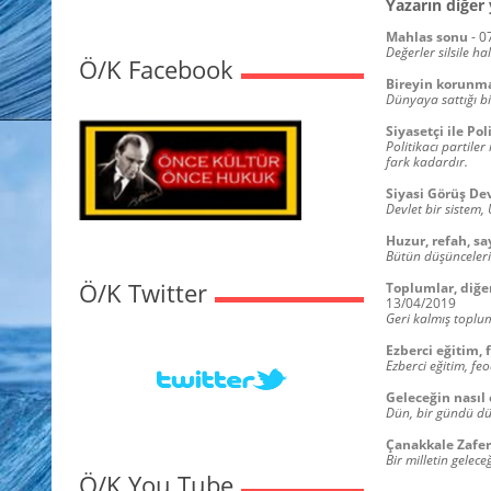
Yazarın diğer 
Mahlas sonu
-
0
Değerler silsile ha
Ö/K Facebook
Bireyin korunma 
Dünyaya sattığı bi
Siyasetçi ile Pol
Politikacı partiler
fark kadardır.
Siyasi Görüş De
Devlet bir sistem, 
Huzur, refah, sa
Bütün düşüncelerin
Ö/K Twitter
Toplumlar, diğer
13/04/2019
Geri kalmış topluml
Ezberci eğitim, 
Ezberci eğitim, fe
Geleceğin nasıl 
Dün, bir gündü dü
Çanakkale Zafer
Bir milletin gelec
Ö/K You Tube