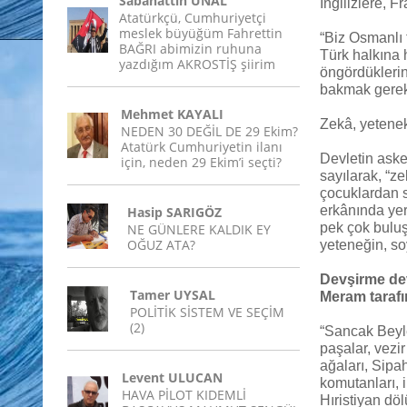
Sabahattin ÜNAL
İngilizlere, F
Atatürkçü, Cumhuriyetçi
meslek büyüğüm Fahrettin
“Biz Osmanlı 
BAĞRI abimizin ruhuna
Türk halkına 
yazdığım AKROSTİŞ şiirim
öngördüklerin
bakmak gerek
Mehmet KAYALI
Zekâ, yetenek
NEDEN 30 DEĞİL DE 29 Ekim?
Atatürk Cumhuriyetin ilanı
Devletin aske
için, neden 29 Ekim’i seçti?
sayılarak, “z
çocuklardan s
erkânında ye
Hasip SARIGÖZ
pek çok buluş
NE GÜNLERE KALDIK EY
OĞUZ ATA?
yeteneğin, soy
Devşirme devl
Tamer UYSAL
Meram tarafı
POLİTİK SİSTEM VE SEÇİM
(2)
“Sancak Beyle
paşalar, vezi
ağaları, Sipa
Levent ULUCAN
komutanları, i
HAVA PİLOT KIDEMLİ
Hıristiyan döl