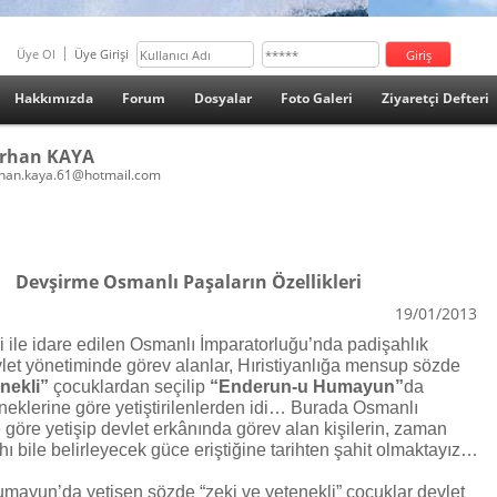
Üye Ol
Üye Girişi
Hakkımızda
Forum
Dosyalar
Foto Galeri
Ziyaretçi Defteri
rhan KAYA
han.kaya.61@hotmail.com
Devşirme Osmanlı Paşaların Özellikleri
19/01/2013
i ile idare edilen Osmanlı İmparatorluğu’nda padişahlık
vlet yönetiminde görev alanlar, Hıristiyanlığa mensup sözde
nekli”
çocuklardan seçilip
“Enderun-u Humayun”
da
eklerine göre yetiştirilenlerden idi… Burada Osmanlı
 göre yetişip devlet erkânında görev alan kişilerin, zaman
hı bile belirleyecek güce eriştiğine tarihten şahit olmaktayız…
ayun’da yetişen sözde “zeki ve yetenekli” çocuklar devlet